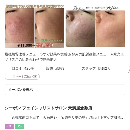
最強肌質改善メニュー◇すぐ効果を実感!お好みの肌質改善メニュー＋水光ボ
ツリヌスの組み合わせで効果絶大
口コミ
425件
設備
総数3
スタッフ
総数2人
スマート支払いOK
クーポンを表示
シーボン フェイシャリストサロン 天満屋倉敷店
倉敷駅南口を出て、天満屋3F（宝飾売り場の奥）/駅近[毛穴ケア肌荒れ
のお悩み解消へ]
ｴｽﾃ
ﾘﾗｸ