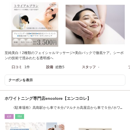
至純美白！2種類のフェイシャルマッサージ×美白パックで徹底ケア。シーボ
ンの技術で澄みわたる透明感へ
口コミ
1件
設備
総数5
スタッフ
-
クーポンを表示
ホワイトニング専門店encolore【エンコロレ】
《駐車場有》高島駅から車で８分/マルナカ高屋店から車で５分/ホワイ
トニング/岡山
ｴｽﾃ
ﾘﾗｸ