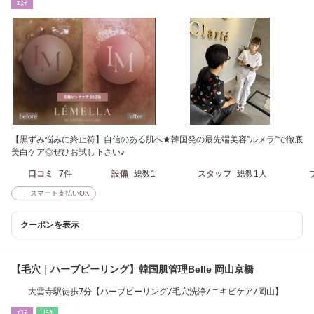
ｴｽﾃ
【黒ずみ悩みに終止符】自信のある肌へ★韓国発の最先端美容”ルメラ”で徹底
美白ケア◎ぜひお試し下さい♪
口コミ
7件
設備
総数1
スタッフ
総数1人
スマート支払いOK
クーポンを表示
【毛穴｜ハーブピーリング】韓国肌管理Belle 岡山京橋
大雲寺駅徒歩7分【ハーブピーリング/毛穴洗浄/ニキビケア/岡山】
ｴｽﾃ
ﾘﾗｸ