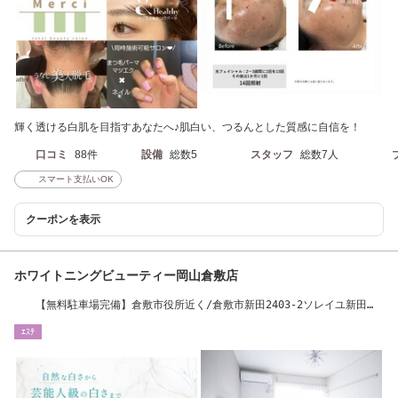
輝く透ける白肌を目指すあなたへ♪肌白い、つるんとした質感に自信を！
口コミ
88件
設備
総数5
スタッフ
総数7人
スマート支払いOK
クーポンを表示
ホワイトニングビューティー岡山倉敷店
【無料駐車場完備】倉敷市役所近く/倉敷市新田2403-2ソレイユ新田
206
ｴｽﾃ