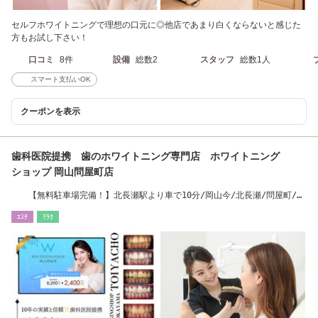
セルフホワイトニングで理想の口元に◎他店であまり白くならないと感じた
方もお試し下さい！
口コミ
8件
設備
総数2
スタッフ
総数1人
スマート支払いOK
クーポンを表示
歯科医院提携 歯のホワイトニング専門店 ホワイトニング
ショップ 岡山問屋町店
【無料駐車場完備！】北長瀬駅より車で10分/岡山今/北長瀬/問屋町/中
仙道/大元
ｴｽﾃ
ﾘﾗｸ