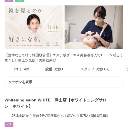
【渡韓なしで叶う韓国肌管理】エステ版ダーマ＆美容液導入で1トーン明るく
水々しい白玉水光肌！美白効果◎
口コミ
4件
設備
総数1
スタッフ
総数1人
クーポンを表示
Whitening salon WHITE 津山店【ホワイトニングサロ
ン ホワイト】
JR津山駅から徒歩7分/院庄駅から１駅/久世駅7駅/岡山駅16駅
ｴｽﾃ