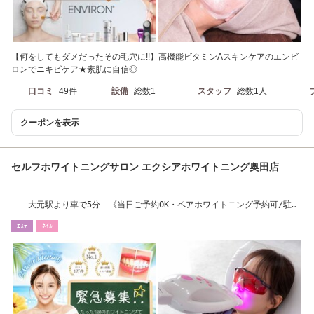
【何をしてもダメだったその毛穴に!!】高機能ビタミンAスキンケアのエンビ
ロンでニキビケア★素肌に自信◎
口コミ
49件
設備
総数1
スタッフ
総数1人
クーポンを表示
セルフホワイトニングサロン エクシアホワイトニング奥田店
大元駅より車で5分 《当日ご予約OK・ペアホワイトニング予約可/駐車
場あり》
ｴｽﾃ
ﾈｲﾙ