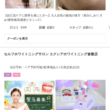
【自己流ケアに限界を感じた方へ】大人女性の最強の味方《美白/しみ/くす
み/透明感/高濃度ビタミンC》
口コミ
63件
設備
総数3
スタッフ
総数4人
クーポンを表示
セルフホワイトニングサロン エクシアホワイトニング倉敷店
当日予約・ペア予約可能/駐車場あり/大高交差点2分
ｴｽﾃ
ﾈｲﾙ