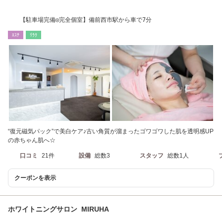
【駐車場完備◎完全個室】備前西市駅から車で7分
ｴｽﾃ
ﾘﾗｸ
“復元磁気パック”で美白ケア♪古い角質が溜まったゴワゴワした肌を透明感UP
の赤ちゃん肌へ☆
口コミ
21件
設備
総数3
スタッフ
総数1人
クーポンを表示
ホワイトニングサロン MIRUHA