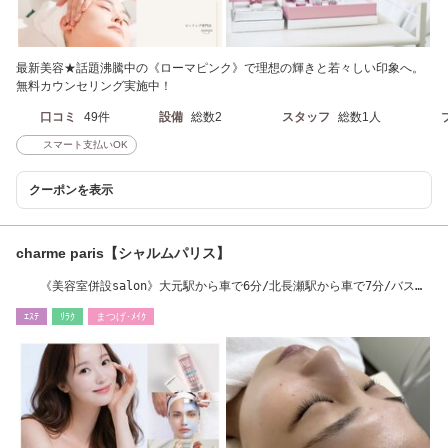
最新美容★話題沸騰中の《ローマピンク》で理想の輝きと若々しい印象へ。
無料カウンセリング実施中！
口コミ
49件
設備
総数2
スタッフ
総数1人
スマート支払いOK
クーポンを表示
charme paris【シャルムパリス】
《美容室併設salon》大元駅から車で6分/北長瀬駅から車で7分/バス今
八丁目から徒歩2分
ｴｽﾃ
ﾘﾗｸ
まつげ･ﾒｲｸ