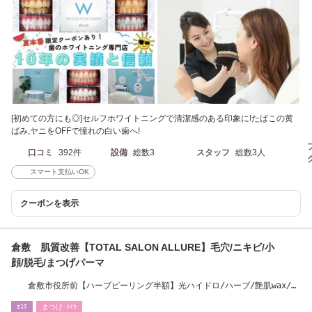
[初めての方にも◎]セルフホワイトニングで清潔感のある印象に!たばこの黄
ばみ,ヤニをOFFで憧れの白い歯へ!
口コミ
392件
設備
総数3
スタッフ
総数3人
スマート支払いOK
クーポンを表示
倉敷 肌質改善【TOTAL SALON ALLURE】毛穴/ニキビ/小
顔/脱毛/まつげパーマ
倉敷市役所前【ハーブピーリング半額】光ハイドロ/ハーブ/艶肌wax/ま
つ毛エクステ
ｴｽﾃ
まつげ･ﾒｲｸ