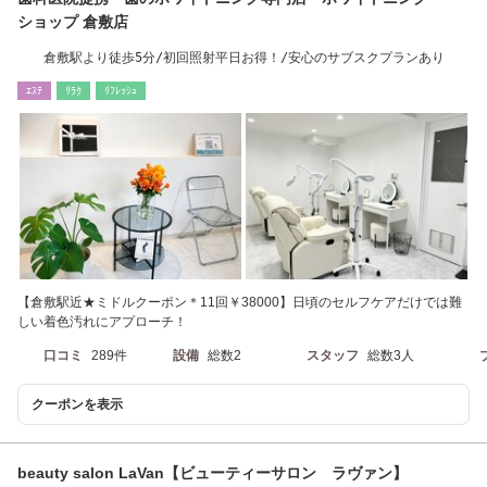
ショップ 倉敷店
倉敷駅より徒歩5分/初回照射平日お得！/安心のサブスクプランあり
ｴｽﾃ
ﾘﾗｸ
ﾘﾌﾚｯｼｭ
【倉敷駅近★ミドルクーポン＊11回￥38000】日頃のセルフケアだけでは難
しい着色汚れにアプローチ！
口コミ
289件
設備
総数2
スタッフ
総数3人
クーポンを表示
beauty salon LaVan【ビューティーサロン ラヴァン】