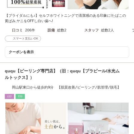
【ブライダルにも♪】セルフホワイトニングで清潔感のある印象に!たばこの
黄ばみ,ヤニをOFFし白い歯へ!
口コミ
206件
設備
総数2
スタッフ
総数2人
スマート支払いOK
クーポンを表示
ququ【ピーリング専門店】（旧：ququ【プラピール/水光ム
ルトックス】）
岡山駅東口から徒歩約9分 【肌質改善/ピーリング/肌管理/脱毛】
ｴｽﾃ
ﾘﾗｸ