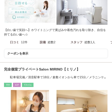
【白い歯で笑顔へ】ホワイトニングで黄ばみや着色汚れを取り除き、自信を
持てる白い歯へ☆
口コミ
12件
設備
総数2
スタッフ
総数1人
クーポンを表示
完全個室プライベートSalon MIRINO【ミリノ】
駐車場完備／清音駅車で10分／倉敷イオンから車で15分／メラニンケア
ルメラ正規取扱店
ﾘﾗｸ
ｴｽﾃ
ﾘﾌﾚｯｼｭ