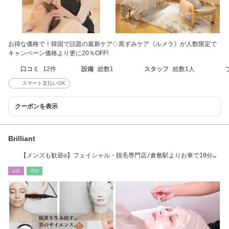
お得な価格で！韓国で話題の最新ケア◇黒ずみケア《ルメラ》が人数限定で
キャンペーン価格より更に20％OFF!
口コミ
12件
設備
総数1
スタッフ
総数1人
スマート支払いOK
クーポンを表示
Brilliant
【メンズも歓迎◎】フェイシャル・脱毛専門店/倉敷駅よりお車で10分
(ゆめタウン近く)
ｴｽﾃ
ﾘﾗｸ