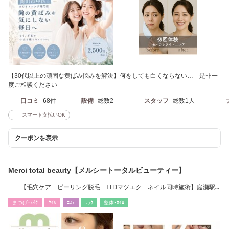
【30代以上の頑固な黄ばみ悩みを解決】何をしても白くならない… 是非一
度ご相談ください
口コミ
68件
設備
総数2
スタッフ
総数1人
スマート支払いOK
クーポンを表示
Merci total beauty【メルシートータルビューティー】
【毛穴ケア ピーリング脱毛 LEDマツエク ネイル同時施術】庭瀬駅
から徒歩約10分◎
まつげ･ﾒｲｸ
ﾈｲﾙ
ｴｽﾃ
ﾘﾗｸ
整体･ｶｲﾛ