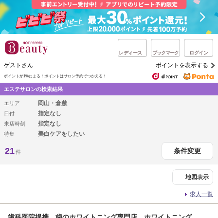
レディース
ブックマーク
ログイン
ゲストさん
ポイントを表示する
ポイントが1%たまる！
ポイントはサロン予約でつかえる！
エステサロンの検索結果
岡山・倉敷
エリア
指定なし
日付
指定なし
来店時刻
美白ケアをしたい
特集
21
条件変更
件
地図表示
求人一覧
歯科医院提携 歯のホワイトニング専門店 ホワイトニング