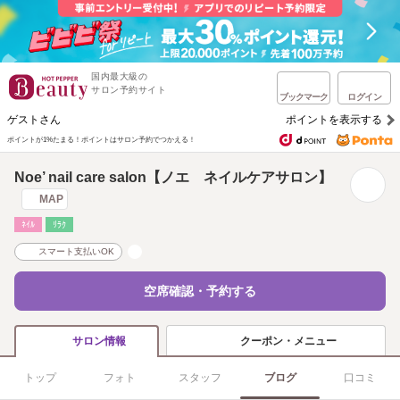
国内最大級の
サロン予約サイト
ブックマーク
ログイン
ゲストさん
ポイントを表示する
ポイントが1%たまる！
ポイントはサロン予約でつかえる！
Noe’ nail care salon【ノエ ネイルケアサロン】
MAP
ﾈｲﾙ
ﾘﾗｸ
スマート支払いOK
空席確認・予約する
クーポン・メニュー
サロン情報
トップ
フォト
スタッフ
ブログ
口コミ