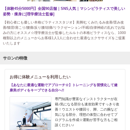
【体験45分5000円】全国90店舗｜SNS人気｜マシンピラティスで美しい
姿勢・痩身に[理学療法士監修]
【初心者にも優しい本格ピラティススタジオ】美脚/むくみ/たるみ改善/歪み改
善/猫背/肩こり/腰痛/反り腰/頭痛/リラクゼーション/不眠/自律神経の乱れでお悩
みの方にオススメ☆理学療法士が監修したルルトの本格ピラティスなら、1000
種類以上のメニューからお客様1人1人に合わせた最適なエクササイズをご提案
いたします
サロンの特徴
お得に体験メニューを利用したい
【あなたに最適な運動でアプローチ☆】トレーニングを習慣化して健
康美ボディをキープできる自分へ!!
専門知識が豊富なインストラクターが在
籍♪気になる部分も速攻効果ですっきり改
善！ウエストや腰回り、脚、二の腕など
気になる部分、理想の体型に合わせてプ
ログラムを作成☆運動が苦手な方もご相
談ください♪