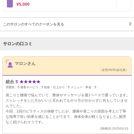
¥5,000
このサロンのすべてのクーポンを見る
サロンの口コミ
サロンPick Up
マロンさん
（女性/50代/会社員）
総合
5
★
★
★
★
★
雰囲気：
5
接客サービス：
5
技術・仕上がり：
5
メニュー・料金：
5
肩こりと腰痛で悩んでいて、整体やマッサージを週1ペースで通っています｡
ストレッチをした方がいいと言われてもやり方が分からずに何もしていませ
んでした。
今回、1回のピラティスの体験でしたが、腰痛や肩こりの原因を考えた丁寧
な指導で良い効果を感じることができて、身体全体が軽くなりました｡無理
なく続けられそうです｡
[投稿日] 2025/01/13