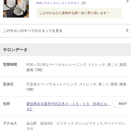
PHIピラティスインストラクター
（歴）
しなやかな心と身体作る第一歩に寄り添います！
このサロンのすべてのスタッフを見る
サロンデータ
営業時間
9:00～21:00 [パーソナルトレーニング, ストレッチ, 肩こり, 猫背,
腰痛, O脚]
定休日
不定休 [パーソナルトレーニング, ストレッチ, 肩こり, 猫背, 腰痛,
O脚]
住所
愛知県名古屋市中区正木４－１０－１５ 杉本ビル
MAP
５C
アクセス
金山駅 徒歩6分 ピラティス,マシンピラティス,マンツーマン,
ヨガ