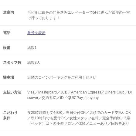
道案内
当ビルは白色の門を進みエレベーターで5Fに進んだ部屋の一室
で行っております！
電話
番号を表示
設備
総数1
スタッフ数
総数3人
駐車場
近隣のコインパーキングをご利用ください
支払い方法
Visa／Mastercard／JCB／American Express／Diners Club／Di
scover／交通系IC／iD／QUICPay／paypay
こだわり
夜20時以降も受付OK／当日受付OK／店頭でのカード支払いOK
条件
／朝10時前でも受付OK／女性スタッフ在籍／完全予約制／3席
（ベッド）以下の小型サロン／体験メニューあり／回数券あり