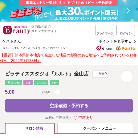
国内最大級の
サロン予約サイト
ブックマーク
ログイン
ゲストさん
ポイントを表示する
ポイントが1%たまる！
ポイントはサロン予約でつかえる！
【重要】熊本県熊本地方で発生した地震の影響のある地域へご予約されているお客
様へ（2026年7月28日）
ピラティススタジオ『ルルト』金山店
MAP
整体･ｶｲﾛ
ｴｽﾃ
ﾘﾌﾚｯｼｭ
ﾘﾗｸ
5.00
（34件）
空席確認・予約する
空席あり
本日の空席状況：
◯
クーポン・メニュー
サロン情報