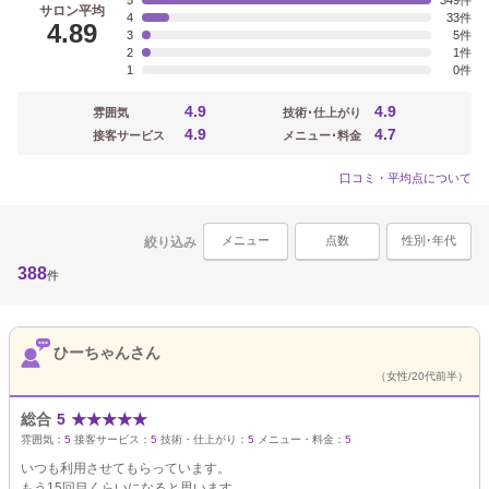
5
349
サロン平均
4
33
4.89
3
5
2
1
1
0
4.9
4.9
雰囲気
技術･仕上がり
4.9
4.7
接客サービス
メニュー･料金
口コミ・平均点について
メニュー
点数
性別･年代
絞り込み
388
件
ひーちゃんさん
（女性/20代前半）
総合
5
★
★
★
★
★
雰囲気：
5
接客サービス：
5
技術・仕上がり：
5
メニュー・料金：
5
いつも利用させてもらっています。
もう15回目くらいになると思います。