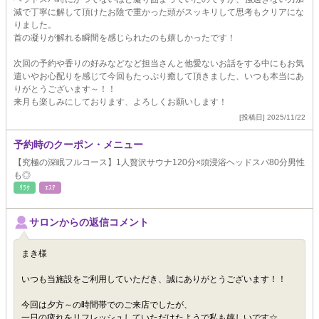
減で丁寧に解して頂けたお陰で重かった頭がスッキリして思考もクリアにな
りました。
首の凝りが解れる瞬間を感じられたのも嬉しかったです！
次回の予約や香りの好みなどなど担当さんと他愛ないお話をする中にもお気
遣いやお心配りを感じて今回もたっぷり癒して頂きました、いつも本当にあ
りがとうございます～！！
来月も楽しみにしております、よろしくお願いします！
[投稿日] 2025/11/22
予約時のクーポン・メニュー
【究極の深眠フルコース】1人贅沢サウナ120分×頭浸浴ヘッドスパ80分男性
も◎
ﾘﾗｸ
ｴｽﾃ
サロンからの返信コメント
まき様
いつも当施設をご利用していただき、誠にありがとうございます！！
今回は夕方～の時間帯でのご来店でしたが、
一日の疲れをリフレッシュしていただけたようで私も嬉しいです☆