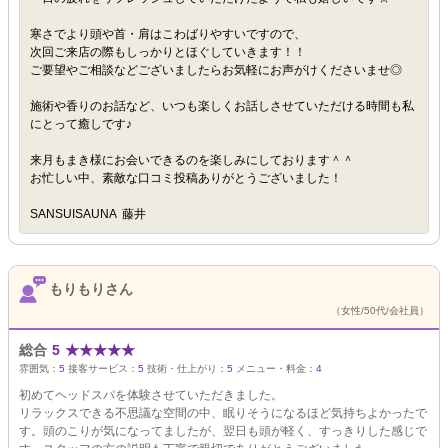
寒さでより頭や首・肩はこわばりやすいですので、
次回ご来店の際もしっかりとほぐしていきます！！
ご要望やご相談などございましたらお気軽にお声がけくださいませ◎
施術や香りのお話など、いつも楽しくお話しさせていただける時間も私
にとって癒しです♪
来月もまき様にお会いできるのを楽しみにしております＾＾
お忙しい中、素敵な口コミ投稿ありがとうございました！
SANSUISAUNA 藤井
もりもりさん
（女性/50代/会社員）
総合
5
★
★
★
★
★
雰囲気：
5
接客サービス：
5
技術・仕上がり：
5
メニュー・料金：
4
初めてヘッドスパを体験させていただきました。
リラックスできる不思議な空間の中、眠りそうになるほど気持ちよかったで
す。頭のこりが気になってましたが、翌日も頭が軽く、すっきりした感じで