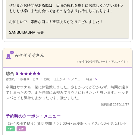
ぜひまたお時間がある際は、日頃の疲れを癒しにお越しくださいませ♪
もりもり様にまたお会いできるのを心よりお待ちしております。
お忙しい中、素敵な口コミ投稿ありがとうございました！
SANSUISAUNA 藤井
みそそそそさん
（女性/30代後半/パート・アルバイト）
総合
5
★
★
★
★
★
雰囲気：
5
接客サービス：
5
技術・仕上がり：
5
メニュー・料金：
5
今回はサウナも一緒に体験致しました。少しかってが分からず、時間が過ぎ
てしまったので、また時間に余裕みてサウナに行きたいと思います。ヘッド
スパとても気持ちよかったです。飛びました。
[投稿日] 2025/11/17
予約時のクーポン・メニュー
【2~4名様で整う】貸切空間サウナ60分×頭浸浴ヘッドスパ50分 男女利用×
ﾘﾗｸ
ｴｽﾃ