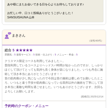
あや様にまたお会いできる日を心よりお待ちしております♪
お忙しい中、口コミ投稿ありがとうございました！
SANSUISAUNA 山本
まきさん
（女性/40代）
総合
5
★
★
★
★
★
雰囲気：
5
接客サービス：
5
技術・仕上がり：
5
メニュー・料金：
5
クリスマス限定コースを利用してみました～。
普段利用しているコースよりヘッドスパ時間が短かったのですが、しっかり
ほぐして頂けてとっても気持ち良く身体が楽になりました。いつも丹念に施
術して頂き本当にありがとうございます！！
首の筋肉痛が少し気になったので今回は首の施術は優しめでお願いしたとこ
ろ、いつもと違う手技や筋肉痛になっている箇所以外の施術を丁寧にして頂
き本当に素敵な時間を過ごせました。いつもありがとうございます、次回も
よろしくお願いします。
[投稿日] 2025/12/14
予約時のクーポン・メニュー