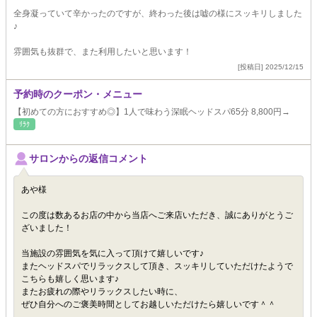
全身凝っていて辛かったのですが、終わった後は嘘の様にスッキリしました
♪
雰囲気も抜群で、また利用したいと思います！
[投稿日] 2025/12/15
予約時のクーポン・メニュー
【初めての方におすすめ◎】1人で味わう深眠ヘッドスパ65分 8,800円→
ﾘﾗｸ
サロンからの返信コメント
あや様
この度は数あるお店の中から当店へご来店いただき、誠にありがとうご
ざいました！
当施設の雰囲気を気に入って頂けて嬉しいです♪
またヘッドスパでリラックスして頂き、スッキリしていただけたようで
こちらも嬉しく思います♪
またお疲れの際やリラックスしたい時に、
ぜひ自分へのご褒美時間としてお越しいただけたら嬉しいです＾＾