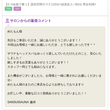
【2~4名様で整う】貸切空間サウナ120分×頭浸浴スパ80分 男女利用×
ﾘﾗｸ
ｴｽﾃ
サロンからの返信コメント
めたもん様
先日もご来店いただき、誠にありがとうございます！！
今回はお母様と一緒にお越しいただき、とても嬉しかったです＾＾
サウナもヘッドスパもゆっくり楽しんでいただけたとのこと、安心いた
しました！
嬉しすぎるお言葉もありがとうございます！！
スタッフ一同とても励みになります。
また機会がございましたら、お母様と一緒に癒されにお越しくださいま
せ♪
めたもん様のまたのご来店を心よりお待ちしております☆
お忙しい中、素敵な口コミ投稿ありがとうございました！！
SANSUISAUNA 藤井