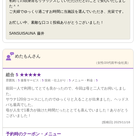
初めての頭身浴もリラックスしていただけたとのことで安心いたしまし
た＾＾
ご夫婦でゆっくり過ごすお時間に当施設を選んでいただき、光栄です。
お忙しい中、素敵な口コミ投稿ありがとうございました！
SANSUISAUNA 藤井
めたもんさん
（女性/20代前半/会社員）
総合
5
★
★
★
★
★
雰囲気：
5
接客サービス：
5
技術・仕上がり：
5
メニュー・料金：
5
前回一人で利用してとても良かったので、今回は母と二人でお伺いしまし
た。
サウナ120分コースにしたのでゆっくりと入ることが出来ました。ヘッドス
パも最高でした。
母が人生で1番力が抜けた時間だったととても喜んでいました！ありがとう
ございました！
[投稿日] 2025/11/16
予約時のクーポン・メニュー