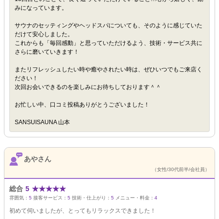
みになっています。
サウナのセッティングやヘッドスパについても、そのように感じていた
だけて安心しました。
これからも「毎回感動」と思っていただけるよう、技術・サービス共に
さらに磨いていきます！
またリフレッシュしたい時や癒やされたい時は、ぜひいつでもご来店く
ださい！
次回お会いできるのを楽しみにお待ちしております＾＾
お忙しい中、口コミ投稿ありがとうございました！
SANSUISAUNA 山本
あやさん
（女性/30代前半/会社員）
総合
5
★
★
★
★
★
雰囲気：
5
接客サービス：
5
技術・仕上がり：
5
メニュー・料金：
4
初めて伺いましたが、とってもリラックスできました！