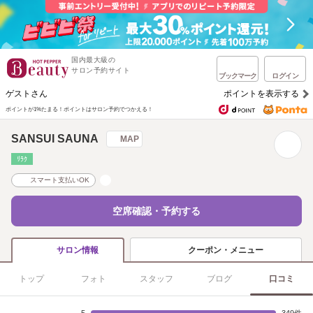
国内最大級の
サロン予約サイト
ブックマーク
ログイン
ゲストさん
ポイントを表示する
ポイントが1%たまる！
ポイントはサロン予約でつかえる！
SANSUI SAUNA
MAP
ﾘﾗｸ
スマート支払いOK
空席確認・予約する
クーポン・メニュー
サロン情報
トップ
フォト
スタッフ
ブログ
口コミ