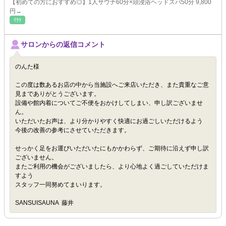
【初めての方におすすめ◎】1人サウナ60分×頭浸浴ヘッドスパ50分 9,800
円→
ﾘﾗｸ
サロンからの返信コメント
のんた様
この度は数あるお店の中から当施設へご来店いただき、また貴重なご意
見までありがとうございます。
設備や館内着についてご不便をおかけしてしまい、申し訳ございませ
ん。
いただいたお声は、より分かりやすく快適にお過ごしいただけるよう
今後の改善の参考にさせていただきます。
せっかく足をお運びいただいたにもかかわらず、ご期待に沿えず申し訳
ございません。
またご利用の機会がございましたら、より心地よく過ごしていただけま
すよう
スタッフ一同努めてまいります。
SANSUISAUNA 藤井