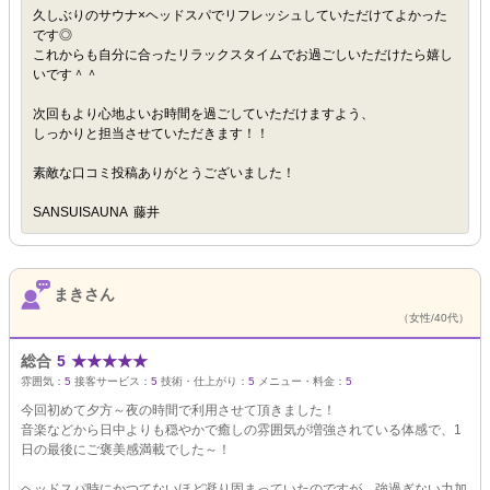
久しぶりのサウナ×ヘッドスパでリフレッシュしていただけてよかった
です◎
これからも自分に合ったリラックスタイムでお過ごしいただけたら嬉し
いです＾＾
次回もより心地よいお時間を過ごしていただけますよう、
しっかりと担当させていただきます！！
素敵な口コミ投稿ありがとうございました！
SANSUISAUNA 藤井
まきさん
（女性/40代）
総合
5
★
★
★
★
★
雰囲気：
5
接客サービス：
5
技術・仕上がり：
5
メニュー・料金：
5
今回初めて夕方～夜の時間で利用させて頂きました！
音楽などから日中よりも穏やかで癒しの雰囲気が増強されている体感で、1
日の最後にご褒美感満載でした～！
ヘッドスパ時にかつてないほど凝り固まっていたのですが、強過ぎない力加