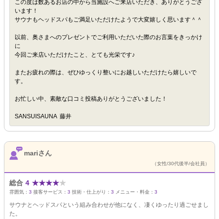
この度は数あるお店の中から当施設へご来店いただき、ありがとうござ
います！
サウナもヘッドスパもご満足いただけたようで大変嬉しく思います＾＾
以前、奥さまへのプレゼントでご利用いただいた際のお言葉をきっかけ
に
今回ご来店いただけたこと、とても光栄です♪
またお疲れの際は、ぜひゆっくり整いにお越しいただけたら嬉しいで
す。
お忙しい中、素敵な口コミ投稿ありがとうございました！
SANSUISAUNA 藤井
mariさん
（女性/30代後半/会社員）
総合
4
★
★
★
★
★
雰囲気：
3
接客サービス：
3
技術・仕上がり：
3
メニュー・料金：
3
サウナとヘッドスパという組み合わせが他になく、凄くゆったり過ごせまし
た。