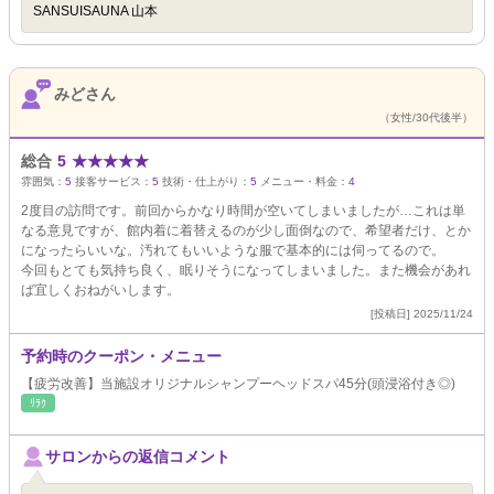
SANSUISAUNA 山本
みどさん
（女性/30代後半）
総合
5
★
★
★
★
★
雰囲気：
5
接客サービス：
5
技術・仕上がり：
5
メニュー・料金：
4
2度目の訪問です。前回からかなり時間が空いてしまいましたが…これは単
なる意見ですが、館内着に着替えるのが少し面倒なので、希望者だけ、とか
になったらいいな。汚れてもいいような服で基本的には伺ってるので。
今回もとても気持ち良く、眠りそうになってしまいました。また機会があれ
ば宜しくおねがいします。
[投稿日] 2025/11/24
予約時のクーポン・メニュー
【疲労改善】当施設オリジナルシャンプーヘッドスパ45分(頭浸浴付き◎)
ﾘﾗｸ
サロンからの返信コメント