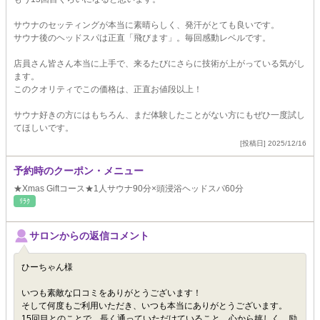
サウナのセッティングが本当に素晴らしく、発汗がとても良いです。
サウナ後のヘッドスパは正直「飛びます」。毎回感動レベルです。
店員さん皆さん本当に上手で、来るたびにさらに技術が上がっている気がし
ます。
このクオリティでこの価格は、正直お値段以上！
サウナ好きの方にはもちろん、まだ体験したことがない方にもぜひ一度試し
てほしいです。
[投稿日] 2025/12/16
予約時のクーポン・メニュー
★Xmas Giftコース★1人サウナ90分×頭浸浴ヘッドスパ60分
ﾘﾗｸ
サロンからの返信コメント
ひーちゃん様
いつも素敵な口コミをありがとうございます！
そして何度もご利用いただき、いつも本当にありがとうございます。
15回目とのことで、長く通っていただけていること…心から嬉しく、励