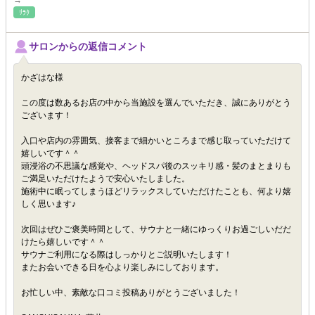
→
ﾘﾗｸ
サロンからの返信コメント
かざはな様
この度は数あるお店の中から当施設を選んでいただき、誠にありがとう
ございます！
入口や店内の雰囲気、接客まで細かいところまで感じ取っていただけて
嬉しいです＾＾
頭浸浴の不思議な感覚や、ヘッドスパ後のスッキリ感・髪のまとまりも
ご満足いただけたようで安心いたしました。
施術中に眠ってしまうほどリラックスしていただけたことも、何より嬉
しく思います♪
次回はぜひご褒美時間として、サウナと一緒にゆっくりお過ごしいだだ
けたら嬉しいです＾＾
サウナご利用になる際はしっかりとご説明いたします！
またお会いできる日を心より楽しみにしております。
お忙しい中、素敵な口コミ投稿ありがとうございました！