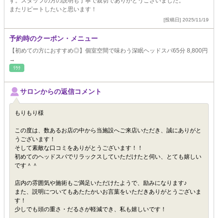
す。スタッフの方の説明も丁寧で親切でありがとうございました。
またリピートしたいと思います！
[投稿日] 2025/11/19
予約時のクーポン・メニュー
【初めての方におすすめ◎】個室空間で味わう深眠ヘッドスパ65分 8,800円
→
ﾘﾗｸ
サロンからの返信コメント
もりもり様
この度は、数あるお店の中から当施設へご来店いただき、誠にありがと
うございます！
そして素敵な口コミをありがとうございます！！
初めてのヘッドスパでリラックスしていただけたと伺い、とても嬉しい
です＾＾
店内の雰囲気や施術もご満足いただけたようで、励みになります♪
また、説明についてもあたたかいお言葉をいただきありがとうございま
す！
少しでも頭の重さ・だるさが軽減でき、私も嬉しいです！