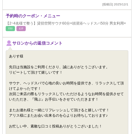
[投稿日] 2025/12/1
予約時のクーポン・メニュー
【2~4名様で整う】貸切空間サウナ60分×頭浸浴ヘッドスパ50分 男女利用×
ﾘﾗｸ
ｴｽﾃ
サロンからの返信コメント
ありす様
先日は当施設をご利用くださり、誠にありがとうございます。
リピートして頂けて嬉しいです！
サウナ、ヘッドスパで心地の良いお時間を提供でき、リラックスして頂
けてよかったです！
次回ご来店の際もリラックスしていただけるようなお時間を提供させて
いたただき、『飛ぶ』お手伝いをさせていただきます！
またお連れ様と一緒にリフレッシュして頂けると嬉しいです！
アリス様にまたお会い出来るのを心よりお待ちしております♪
お忙しい中、素敵な口コミ投稿ありがとうございました！