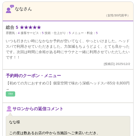
ななさん
（女性/30代前半）
総合
5
★
★
★
★
★
雰囲気：
4
接客サービス：
5
技術・仕上がり：
5
メニュー・料金：
5
いつも行きたい時になかなか予約が空いてなく、やっといけました。ヘッド
スパで利用させていただきました。力加減もちょうどよく、とても良かった
です。次回は時間に余裕がある時にサウナと一緒に利用させていただしたい
です！！
[投稿日] 2025/12/2
予約時のクーポン・メニュー
【初めての方におすすめ◎】個室空間で味わう深眠ヘッドスパ65分 8,800円
→
ﾘﾗｸ
サロンからの返信コメント
なな様
この度は数あるお店の中から当施設へご来店いただき、