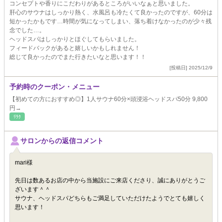
コンセプトや香りにこだわりがあるところがいいなぁと思いました。
肝心のサウナはしっかり熱く、水風呂も冷たくて良かったのですが、60分は
短かったかもです…時間が気になってしまい、落ち着けなかったのが少々残
念でした…。
ヘッドスパはしっかりとほぐしてもらいました。
フィードバックがあると嬉しいかもしれません！
総じて良かったのでまた行きたいなと思います！！
[投稿日] 2025/12/9
予約時のクーポン・メニュー
【初めての方におすすめ◎】1人サウナ60分×頭浸浴ヘッドスパ50分 9,800
円→
ﾘﾗｸ
サロンからの返信コメント
mari様
先日は数あるお店の中から当施設にご来店くださり、誠にありがとうご
ざいます＾＾
サウナ、ヘッドスパどちらもご満足していただけたようでとても嬉しく
思います！