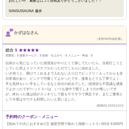
お忙しい中、素敵な口コミ投稿ありがとうございました！！
SANSUISAUNA 藤井
かざはなさん
（女性/40代/会社員）
総合
5
★
★
★
★
★
雰囲気：
5
接客サービス：
5
技術・仕上がり：
5
メニュー・料金：
5
以前から気になっていた頭浸浴がやりたくて探してたいたら、当初行こうと
していた所よりリーズナブルだったのでこちらに決めました。
いざ伺うと、開けてくれるまで入れない入り口でビックリ！入ってからも非
日常感があり、ピンクで可愛くてよかったです。接客もとても丁寧でよく、
手も気持ちいい手をしているなと自分の好みでした。頭浸浴も不思議な感覚
でよかったです!ヘッドスパは、いつも途中で寝てしまうのが悔しいです
が、終わった後は頭がスッキリして髪もサラサラで満足です。またご褒美と
して今度はサウナも利用したいと思いました。
[投稿日] 2025/12/13
予約時のクーポン・メニュー
【初めての方におすすめ◎】個室空間で味わう深眠ヘッドスパ65分 8,800円