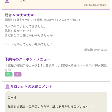
（男性/40代/自営業）
総合
5
★
★
★
★
★
雰囲気：
5
接客サービス：
5
技術・仕上がり：
5
メニュー・料金：
5
久々のサウナ行ってきました。
気持ち良かったです
まだ自分には整うがわかりませんが
ヘッドもやってもらい最高でした！
[投稿日] 2025/11/22
予約時のクーポン・メニュー
【究極の深眠フルコース】1人贅沢サウナ120分×頭浸浴ヘッドスパ80分男性
も◎
ﾘﾗｸ
ｴｽﾃ
サロンからの返信コメント
こー様
先日も当施設へご来店いただき、誠にありがとうございます！！