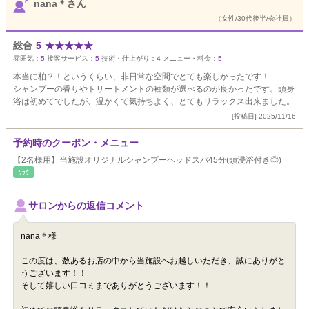
nana＊さん
（女性/30代後半/会社員）
総合
5
★
★
★
★
★
雰囲気：
5
接客サービス：
5
技術・仕上がり：
4
メニュー・料金：
5
本当に柏？！というくらい、非日常な空間でとても楽しかったです！
シャンプーの香りやトリートメントの種類が選べるのが良かったです。頭身
浴は初めてでしたが、温かくて気持ちよく、とてもリラックス出来ました。
[投稿日] 2025/11/16
予約時のクーポン・メニュー
【2名様用】当施設オリジナルシャンプーヘッドスパ45分(頭浸浴付き◎)
ﾘﾗｸ
サロンからの返信コメント
nana＊様
この度は、数あるお店の中から当施設へお越しいただき、誠にありがと
うございます！！
そして嬉しい口コミまでありがとうございます！！