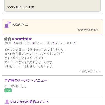
SANSUISAUNA 藤井
あゆのさん
（女性/20代後半/主婦）
総合
5
★
★
★
★
★
雰囲気：
5
接客サービス：
5
技術・仕上がり：
5
メニュー・料金：
5
初めては友達と、今回は彼と二人で行きました。
彼への誕生日プレゼントとしてヘッドスパを^^
とても喜んでいてよかったです！
マッサージとても気持ちよかったです。
次回はサウナにも行きたいと思います。
[投稿日] 2025/11/23
予約時のクーポン・メニュー
クーポン利用なし
ﾘﾗｸ
サロンからの返信コメント