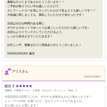
素敵な口コミまでありがとうございます！！
ご予約が取りづらい中お越しいただけて、
そしてヘッドスパを気に入っていただけて私もとても嬉しいです＾＾
力加減に関しましても、満足していただけて良かったです！
次回はぜひお時間のある際に
サウナとのセットでゆっくりお過ごしいただけたら嬉しいです♪
次回もよりリラックスしていただけるよう、
しっかり担当させていただきます！
お忙しい中、素敵な口コミ投稿ありがとうございました！
SANSUISAUNA 藤井
アリスさん
（女性/20代後半）
総合
5
★
★
★
★
★
雰囲気：
5
接客サービス：
5
技術・仕上がり：
5
メニュー・料金：
5
今回2回目の訪問でしたが、サウナも頭身浴もかなり良かったです！
シャンプーの匂いを選べたり、かなりリラックスできました。
また伺いたいと思います！