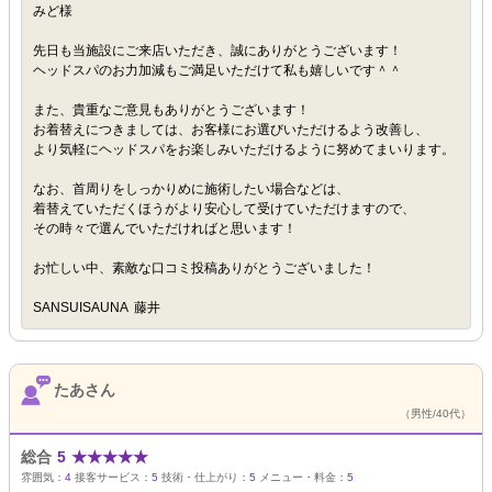
みど様
先日も当施設にご来店いただき、誠にありがとうございます！
ヘッドスパのお力加減もご満足いただけて私も嬉しいです＾＾
また、貴重なご意見もありがとうございます！
お着替えにつきましては、お客様にお選びいただけるよう改善し、
より気軽にヘッドスパをお楽しみいただけるように努めてまいります。
なお、首周りをしっかりめに施術したい場合などは、
着替えていただくほうがより安心して受けていただけますので、
その時々で選んでいただければと思います！
お忙しい中、素敵な口コミ投稿ありがとうございました！
SANSUISAUNA 藤井
たあさん
（男性/40代）
総合
5
★
★
★
★
★
雰囲気：
4
接客サービス：
5
技術・仕上がり：
5
メニュー・料金：
5