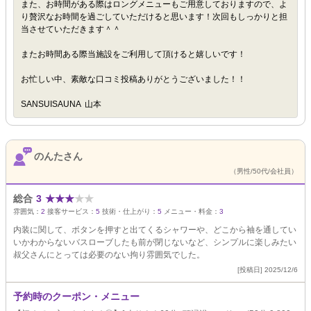
また、お時間がある際はロングメニューもご用意しておりますので、よ
り贅沢なお時間を過ごしていただけると思います！次回もしっかりと担
当させていただきます＾＾
またお時間ある際当施設をご利用して頂けると嬉しいです！
お忙しい中、素敵な口コミ投稿ありがとうございました！！
SANSUISAUNA 山本
のんたさん
（男性/50代/会社員）
総合
3
★
★
★
★
★
雰囲気：
2
接客サービス：
5
技術・仕上がり：
5
メニュー・料金：
3
内装に関して、ボタンを押すと出てくるシャワーや、どこから袖を通してい
いかわからないバスローブしたも前が閉じないなど、シンプルに楽しみたい
叔父さんにとっては必要のない拘り雰囲気でした。
[投稿日] 2025/12/6
予約時のクーポン・メニュー