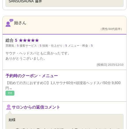
SANSUISAUNA 藤井
始さん
（男性/30代前半）
総合
5
★
★
★
★
★
雰囲気：
5
接客サービス：
5
技術・仕上がり：
5
メニュー・料金：
5
サウナ・ヘッドスパともに良かったです。
ありがとうございました。
[投稿日] 2025/12/10
予約時のクーポン・メニュー
【初めての方におすすめ◎】1人サウナ60分×頭浸浴ヘッドスパ50分 9,800
円→
ﾘﾗｸ
サロンからの返信コメント
始様