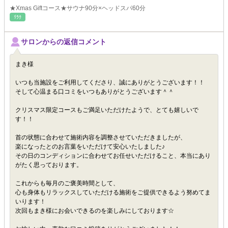
★Xmas Giftコース★サウナ90分×ヘッドスパ60分
ﾘﾗｸ
サロンからの返信コメント
まき様
いつも当施設をご利用してくださり、誠にありがとうございます！！
そして心温まる口コミをいつもありがとうございます＾＾
クリスマス限定コースもご満足いただけたようで、とても嬉しいで
す！！
首の状態に合わせて施術内容を調整させていただきましたが、
楽になったとのお言葉をいただけて安心いたしました♪
その日のコンディションに合わせてお任せいただけること、本当にあり
がたく思っております。
これからも毎月のご褒美時間として、
心も身体もリラックスしていただける施術をご提供できるよう努めてま
いります！
次回もまき様にお会いできるのを楽しみにしております☆