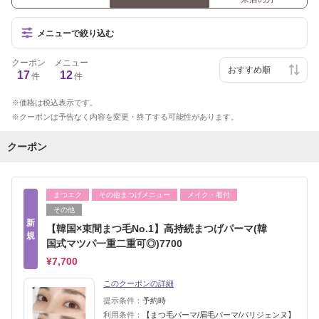
メニューで絞り込む
クーポン
メニュー
17
12
件
件
価格は税込表示です。
クーポンは予告なく内容を変更・終了する可能性があります。
クーポン
まつエク
その他まつげメニュー
メイク・着付
その他
新
【韓国×束間まつ毛No.1】高持続まつげパーマ(韓
規
国式マツパ一重二重可◎)7700
¥7,700
このクーポンの詳細
提示条件：
予約時
利用条件：
【まつ毛パーマ/眉毛パーマ/パリジェンヌ】