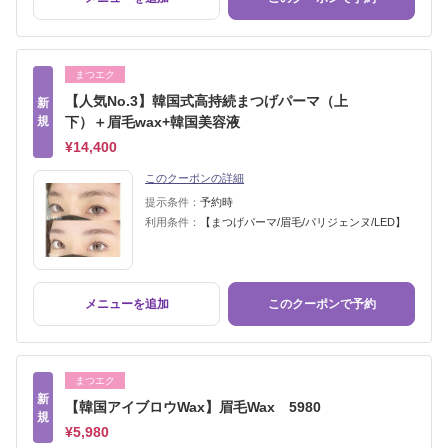
まつエク
【人気No.3】韓国式高持続まつげパーマ（上
新
規
下）＋眉毛wax+韓国美容液
¥14,400
このクーポンの詳細
提示条件：
予約時
利用条件：
【まつげパーマ/眉毛/パリジェンヌ/LED】
メニューを追加
このクーポンで予約
まつエク
新
【韓国アイブロウWax】眉毛Wax 5980
規
¥5,980