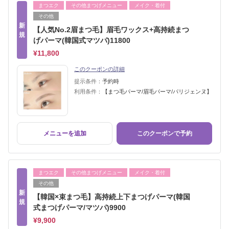
まつエク
その他まつげメニュー
メイク・着付
その他
新
【人気No.2眉まつ毛】眉毛ワックス+高持続まつ
規
げパーマ(韓国式マツパ)11800
¥11,800
このクーポンの詳細
提示条件：
予約時
利用条件：
【まつ毛パーマ/眉毛パーマ/パリジェンヌ】
メニューを追加
このクーポンで予約
まつエク
その他まつげメニュー
メイク・着付
その他
新
【韓国×束まつ毛】高持続上下まつげパーマ(韓国
規
式まつげパーマ/マツパ)9900
¥9,900