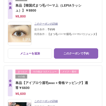
全
単品【韓国式まつ毛パーマ上（LEPIAラッシ
員
ュ）】￥8800
¥8,800
このクーポンの詳細
提示条件：
予約時
利用条件：
【まつ毛パーマ/眉毛パーマ/パリジェンヌ】
メニューを追加
このクーポンで予約
まつエク
その他まつげメニュー
メイク・着付
その他
全
単品【アイブロウ眉毛wax＋骨格マッピング】通
員
常￥6600
¥6,600
このクーポンの詳細