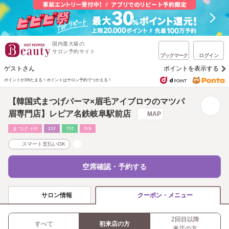
国内最大級の
サロン予約サイト
ブックマーク
ログイン
ゲストさん
ポイントを表示する
ポイントが1%たまる！
ポイントはサロン予約でつかえる！
【韓国式まつげパーマ×眉毛アイブロウのマツパ
眉専門店】レピア名鉄岐阜駅前店
MAP
まつげ･ﾒｲｸ
ｴｽﾃ
ﾘﾗｸ
ﾈｲﾙ
スマート支払いOK
空席確認・予約する
サロン情報
クーポン・メニュー
2回目以降
すべて
初来店の方
来店の方