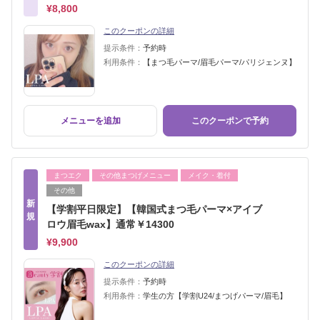
¥8,800
このクーポンの詳細
提示条件：
予約時
利用条件：
【まつ毛パーマ/眉毛パーマ/パリジェンヌ】
メニューを追加
このクーポンで予約
まつエク
その他まつげメニュー
メイク・着付
その他
新
【学割平日限定】【韓国式まつ毛パーマ×アイブ
規
ロウ眉毛wax】通常￥14300
¥9,900
このクーポンの詳細
提示条件：
予約時
利用条件：
学生の方【学割U24/まつげパーマ/眉毛】