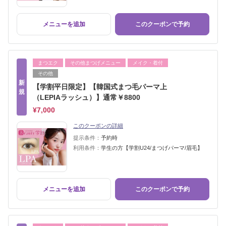
メニューを追加
このクーポンで予約
まつエク
その他まつげメニュー
メイク・着付
その他
新
【学割平日限定】【韓国式まつ毛パーマ上
規
（LEPIAラッシュ）】通常￥8800
¥7,000
このクーポンの詳細
提示条件：
予約時
利用条件：
学生の方【学割U24/まつげパーマ/眉毛】
メニューを追加
このクーポンで予約