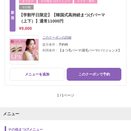
まつエク
その他まつげメニュー
メイク・着付
その他
新
【学割平日限定】【韓国式高持続まつげパーマ
規
（上下）】通常11000円
¥9,000
このクーポンの詳細
提示条件：
予約時
利用条件：
【まつ毛パーマ/眉毛パーマ/パリジェンヌ】
メニューを追加
このクーポンで予約
1 / 1ページ
メニュー
その他まつげメニュー