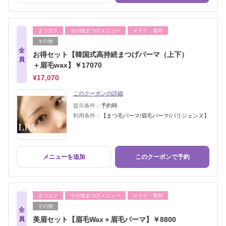
まつエク
その他まつげメニュー
メイク・着付
その他
全
お得セット【韓国式高持続まつげパーマ（上下）
員
＋眉毛wax】￥17070
¥17,070
このクーポンの詳細
提示条件：
予約時
利用条件：
【まつ毛パーマ/眉毛パーマ/パリジェンヌ】
メニューを追加
このクーポンで予約
まつエク
その他まつげメニュー
メイク・着付
その他
全
員
美眉セット【眉毛Wax＋眉毛パーマ】￥8800