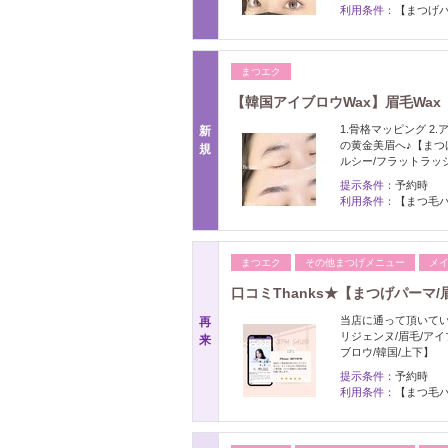
利用条件：
【まつげパ
まつエク
【韓国アイブロウWax】眉毛Wax 
1.骨格マッピング 
新
の黄金美眉へ♪【まつげ
規
ルシー/フラットラッ
提示条件：
予約時
利用条件：
【まつ毛パ
まつエク
その他まつげメニュー
メ
口コミThanks★【まつげパーマ/
当店に通って頂いてい
再
リジェンヌ/眉毛/アイ
来
ブロウ/韓国/上下】
提示条件：
予約時
利用条件：
【まつ毛パ