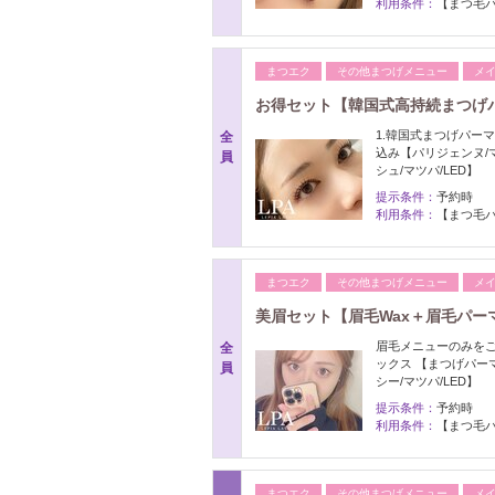
利用条件：
【まつ毛パ
まつエク
その他まつげメニュー
メ
お得セット【韓国式高持続まつげパー
1.韓国式まつげパーマ
全
込み【パリジェンヌ/
員
シュ/マツパ/LED】
提示条件：
予約時
利用条件：
【まつ毛パ
まつエク
その他まつげメニュー
メ
美眉セット【眉毛Wax＋眉毛パーマ
眉毛メニューのみをご希
全
ックス 【まつげパー
員
シー/マツパ/LED】
提示条件：
予約時
利用条件：
【まつ毛パ
まつエク
その他まつげメニュー
メ