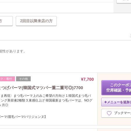
方
2回目以降来店の方
能性があります。
¥7,700
イク・着付
その他
このクーポ
まつげパーマ(韓国式マツパ一重二重可◎)7700
空席確認・予
ま再現〉まつ毛パーマ上のみご希望の方向け 1.韓国式まつ毛パ
ィング美容液2種類 3.束感仕上げ 韓国最新まつ毛パーマは、NOグ
メニューを追加
ヶ月◎
ブックマー
ーマ/眉毛パーマ/パリジェンヌ】