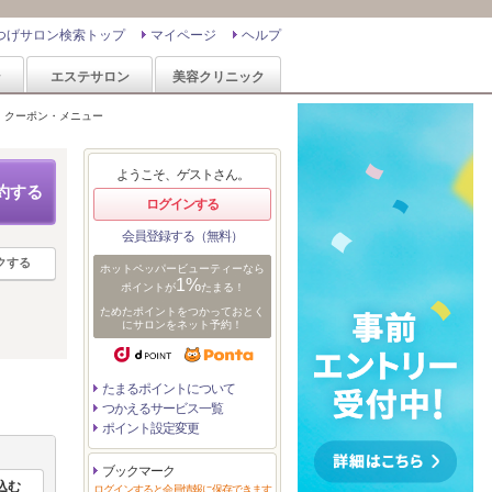
つげサロン検索トップ
マイページ
ヘルプ
ン
エステサロン
美容クリニック
>
クーポン・メニュー
ようこそ、ゲストさん。
約する
ログインする
会員登録する（無料）
クする
ホットペッパービューティーなら
1%
ポイントが
たまる！
ためたポイントをつかっておとく
にサロンをネット予約！
たまるポイントについて
つかえるサービス一覧
ポイント設定変更
ブックマーク
ログインすると会員情報に保存できます