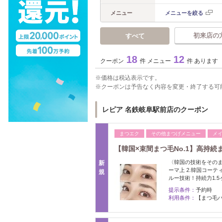
メニュー
メニューを絞る
初来店の
すべて
18
12
クーポン
件 メニュー
件 あります
価格は税込表示です。
クーポンは予告なく内容を変更・終了する可
レピア 名鉄岐阜駅前店のクーポン
まつエク
その他まつげメニュー
メ
【韓国×束間まつ毛No.1】高持続
〈韓国の技術をそのま
新
ーマ上 2.韓国コーテ
規
ルー技術！持続力1.5
提示条件：
予約時
利用条件：
【まつ毛パ