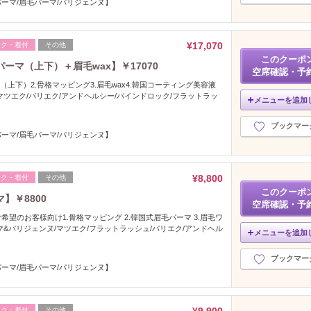
ーマ/眉毛パーマ/パリジェンヌ】
¥17,070
イク・着付
その他
このクーポ
マ（上下）＋眉毛wax】￥17070
空席確認・予
（上下）2.骨格マッピング3.眉毛wax4.韓国コーティング美容液
マツエク/パリエク/アンドヘルシー/バインドロック/フラットラッ
メニューを追加
ブックマー
ーマ/眉毛パーマ/パリジェンヌ】
¥8,800
イク・着付
その他
このクーポ
】￥8800
空席確認・予
望のお客様向け1.骨格マッピング 2.韓国式眉毛パーマ 3.眉毛ワ
マ&パリジェンヌ/マツエク/フラットラッシュ/パリエク/アンドヘル
メニューを追加
ブックマー
ーマ/眉毛パーマ/パリジェンヌ】
イク・着付
その他