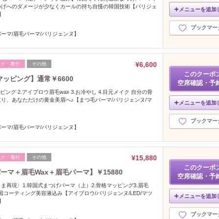
つげへのダメージが少なくカールの持ち自慢の韓国技術【パリジェ
メニューを追加
】
ブックマー
ーマ/眉毛パーマ/パリジェンヌ】
¥6,600
イク・着付
その他
このクーポ
ッピング】通常￥6600
空席確認・予
ング 2.アイブロウ眉毛wax 3.お冷やし 4.目元メイク 自分の骨
り、あなただけの黄金美眉へ♪【まつ毛パーマ/パリジェンヌ/マ
メニューを追加
ブックマー
ーマ/眉毛パーマ/パリジェンヌ】
¥15,880
イク・着付
その他
このクーポ
マ＋眉毛Wax＋眉毛パーマ】￥15880
空席確認・予
ま再現〉1.韓国式まつげパーマ（上）2.骨格マッピング3.眉毛
.韓国コーティング美容液込み【アイブロウ/パリジェンヌ/LED/マツ
メニューを追加
】
ブックマー