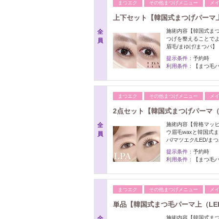
まつエク
その他まつげメニュー
メ
上下セット【韓国式まつげパーマ上
施術内容【韓国式ま
全
つげを整えることでよ
員
眉毛/まゆげ/まつパ】
提示条件：
予約時
利用条件：
【まつ毛パ
まつエク
その他まつげメニュー
メ
2点セット【韓国式まつげパーマ（上
施術内容【骨格マッ
全
ウ眉毛waxと韓国式
員
パ/マツエク/LED/ま
提示条件：
予約時
利用条件：
【まつ毛パ
まつエク
その他まつげメニュー
メ
単品【韓国式まつ毛パーマ上（LEP
施術内容【韓国式ま
全