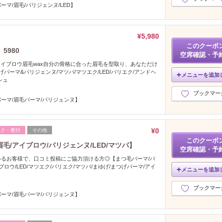
ーマ/眉毛/パリジェンヌ/LED】
¥5,980
このクーポ
5980
空席確認・予
2.アイブロウ眉毛wax自分の骨格に合った眉毛を型取り、あなただけ
パーマ&パリジェンヌ/マツパ/マツエク/LED/パリエク/アンドヘ
メニューを追加
シュ
ブックマー
ーマ/眉毛パーマ/パリジェンヌ】
¥0
イク・着付
その他
このクーポ
眉毛/アイブロウ/パリジェンヌ/LED/マツパ】
空席確認・予
るお客様で、口コミ投稿にご協力頂ける方◎【まつ毛パーマ/パ
ブロウ/LED/マツエク/パリエク/マツパ/まゆげ/まつげパーマ/アイ
メニューを追加
ブックマー
ーマ/眉毛パーマ/パリジェンヌ】