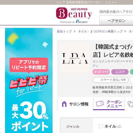
レピア 名鉄岐阜駅前店のクーポン・メニュー
国内最大級のヘアサロ
ヘアサロン
総合トップ
>
ネイル・まつげサロン検索トップ
>
ネ
【韓国式まつげ
店】レピア名鉄
カンコクシキマツゲパーママ
テン
スマート支払いOK
岐阜県岐阜市西玉宮町１-22-2 
名鉄・JR岐阜駅から徒歩5分
クーポン
サロン情報
メニュー
ネイル
ジャンル
（1）