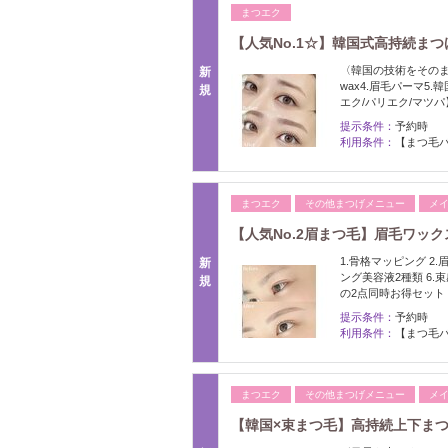
まつエク
【人気No.1☆】韓国式高持続まつ
〈韓国の技術をそのま
新
wax4.眉毛パーマ5
規
エク/パリエク/マツパ
提示条件：
予約時
利用条件：
【まつ毛パ
まつエク
その他まつげメニュー
メ
【人気No.2眉まつ毛】眉毛ワック
1.骨格マッピング 2.
新
ング美容液2種類 6
規
の2点同時お得セット
提示条件：
予約時
利用条件：
【まつ毛パ
まつエク
その他まつげメニュー
メ
【韓国×束まつ毛】高持続上下まつげ