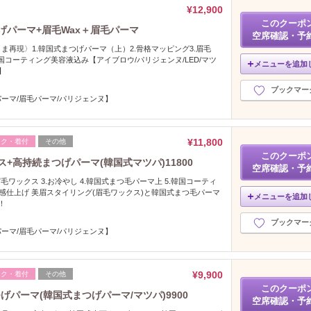
¥12,900
このクーポ
げパーマ+眉毛Wax＋眉毛パーマ
空席確認・予
ま再現〉1.韓国式まつげパーマ（上）2.骨格マッピング3.眉毛
.韓国コーティング美容液込み【アイブロウ/パリジェンヌ/LED/マツ
メニューを追加
】
ブックマー
ーマ/眉毛パーマ/パリジェンヌ】
¥11,800
イク・着付
その他
このクーポ
ス+高持続まつげパーマ(韓国式マツパ)11800
空席確認・予
眉毛ワックス 3.お冷やし 4.韓国式まつ毛パーマ上 5.韓国コーティ
.束感仕上げ 美眉スタイリング(眉毛ワックス)と韓国式まつ毛パーマ
メニューを追加
！
ブックマー
ーマ/眉毛パーマ/パリジェンヌ】
¥9,900
イク・着付
その他
このクーポ
パーマ(韓国式まつげパーマ/マツパ)9900
空席確認・予