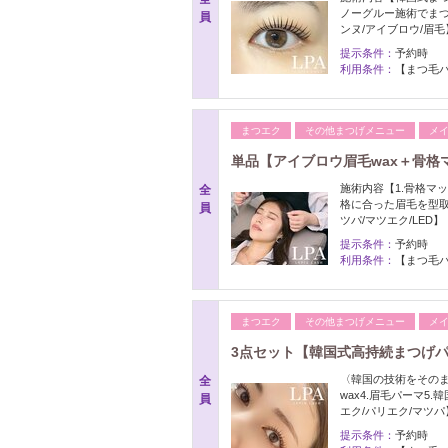
ノーグルー施術でま
員
ンヌ/アイブロウ/眉毛
提示条件：
予約時
利用条件：
【まつ毛パ
まつエク
その他まつげメニュー
メ
単品【アイブロウ眉毛wax＋骨格マ
施術内容【1.骨格マッピ
全
格に合った眉毛を型取
員
ツパ/マツエク/LED】
提示条件：
予約時
利用条件：
【まつ毛パ
まつエク
その他まつげメニュー
メ
3点セット【韓国式高持続まつげパー
〈韓国の技術をそのま
全
wax4.眉毛パーマ5
員
エク/パリエク/マツパ
提示条件：
予約時