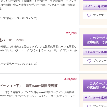
見せたい方向け〉1.韓国式上下まつげパーマ 2.韓国コーティング
感仕上げ 韓国で学んだ最新まつ毛パーマは、NOグルー技術！持続力
メニューを追加
減
ブックマー
ーマ/眉毛パーマ/パリジェンヌ】
¥7,700
このクーポ
パーマ 7700
空席確認・予
望のお客様向け1.骨格マッピング 2.韓国式眉毛パーマ 3.眉毛ワ
マ&パリジェンヌ/マツエク/フラットラッシュ/パリエク/アンドヘル
メニューを追加
ブックマー
ーマ/眉毛パーマ/パリジェンヌ】
¥14,400
このクーポ
パーマ（上下）＋眉毛wax+韓国美容液
空席確認・予
（上下）2.骨格マッピング3.眉毛wax4.韓国コーティング美容液
マツエク/パリエク/アンドヘルシー/バインドロック/フラットラッ
メニューを追加
ブックマー