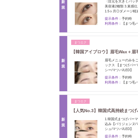
〈目元を大きくパッチ
新
美容液2種類 3.束
規
1.5ヶ月◎ダメージ軽
提示条件：
予約時
利用条件：
【まつ毛パ
まつエク
【韓国アイブロウ】眉毛Wax＋眉毛
眉毛メニューのみをご希
新
ックス 【まつげパー
規
シー/マツパ/LED】
提示条件：
予約時
利用条件：
【まつ毛パ
まつエク
【人気No.3】韓国式高持続まつげ
1.韓国式まつげパーマ
新
込み【パリジェンヌ/
規
シュ/マツパ/LED】
提示条件：
予約時