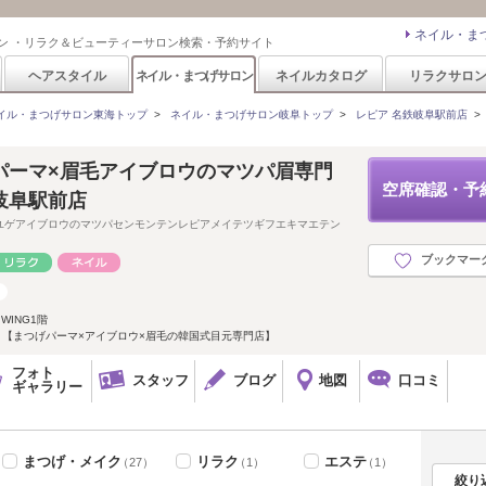
ネイル・ま
ン ・リラク＆ビューティーサロン検索・予約サイト
ヘアスタイル
ネイル・まつげサロン
ネイルカタログ
リラクサロ
イル・まつげサロン東海トップ
>
ネイル・まつげサロン岐阜トップ
>
レピア 名鉄岐阜駅前店
パーマ×眉毛アイブロウのマツパ眉専門
空席確認・予
岐阜駅前店
ユゲアイブロウのマツパセンモンテンレピアメイテツギフエキマエテン
ブックマー
WING1階
 【まつげパーマ×アイブロウ×眉毛の韓国式目元専門店】
フォト
スタッフ
ブログ
地図
口コミ
ギャラリー
まつげ・メイク
リラク
エステ
（27）
（1）
（1）