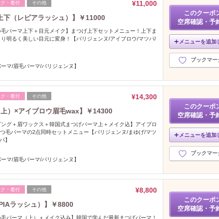
¥11,000
イク・着付
その他
このクーポ
下（レピアラッシュ）】￥11000
空席確認・予
つ毛パーマ上下＋目元メイク】まつげ上下セットメニュー！上下ま
り明るく美しい目元に変身！【パリジェンヌ/アイブロウ/マツパ/
メニューを追加
ブックマー
ーマ/眉毛パーマ/パリジェンヌ】
¥14,300
イク・着付
その他
このクーポ
）×アイブロウ眉毛wax】￥14300
空席確認・予
ピング＋眉ワックス＋韓国式まつげパーマ上＋メイク込】アイブロ
まつ毛パーマの2点同時セットメニュー【パリジェンヌ/まゆげ/マツ
メニューを追加
つパ】
ブックマー
ーマ/眉毛パーマ/パリジェンヌ】
¥8,800
イク・着付
その他
このクーポ
IAラッシュ）】￥8800
空席確認・予
つ毛パーマ（上）＋メイク込み】韓国で学んだ最新まつげパーマ！