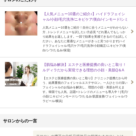
【人気メニュー10選のご紹介♪】ハイドラフェイシ
ャル/小顔/毛穴洗浄/ニキビケア/美白/インモード/シミ
人気メニュー10選をご紹介！自分に合うメニューがわからない
方 ,トレンドメニューを試したい方必見 *どれ選んでもしっか
り結果をお返しします。一回で効果を実感できるのでお試しく
ださい。あなたに最適なメニューがきっと見つかります[ハイ
ドラフェイシャル/毛穴ケア/毛穴洗浄/小顔矯正/ニキビケア/美
白/シワ/たるみ/保湿]
【肌悩み解決】エステと医療提携の良いとこ取り！
ルディラだから実現できる理想の小顔・美肌Q＆A
【エステと医療提携の良いとこ取り】クリニック提携だから叶
う、結果重視のフェイシャルエステサロン。一人ひとりの深い
フェイシャルのお悩みを解決し、理想の小顔・美肌を叶えま
す。韓国でも人気、話題×トレンドのメニューも導入中！[毛穴/
小顔/ニキビ/インモード/シワ/たるみ/肌質改善/フェイシャル/ラ
ラピール/横浜]
サロンからの一言