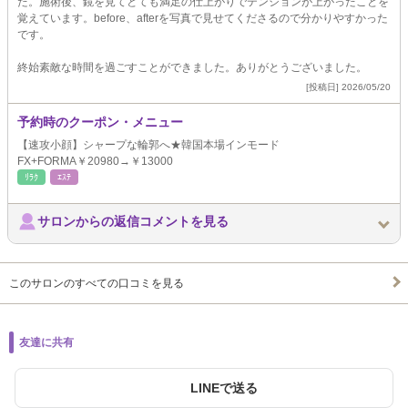
た。施術後、鏡を見てとても満足の仕上がりでテンションが上がったことを
覚えています。before、afterを写真で見せてくださるので分かりやすかった
です。
終始素敵な時間を過ごすことができました。ありがとうございました。
[投稿日] 2026/05/20
予約時のクーポン・メニュー
【速攻小顔】シャープな輪郭へ★韓国本場インモード
FX+FORMA￥20980→￥13000
ﾘﾗｸ
ｴｽﾃ
サロンからの返信コメントを見る
このサロンのすべての口コミを見る
友達に共有
LINEで送る