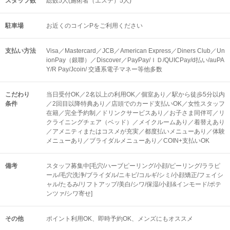
スタッフ数
総数5人(施術者（エステ）5人)
駐車場
お近くのコインPをご利用ください
支払い方法
Visa／Mastercard／JCB／American Express／Diners Club／Un
ionPay（銀聯）／Discover／PayPay/ＩＤ/QUICPay/d払い/auPA
Y/R Pay/Jcoin/ 交通系電子マネー等他多数
こだわり
当日受付OK／2名以上の利用OK／個室あり／駅から徒歩5分以内
条件
／2回目以降特典あり／店頭でのカード支払いOK／女性スタッフ
在籍／完全予約制／ドリンクサービスあり／お子さま同伴可／リ
クライニングチェア（ベッド）／メイクルームあり／着替えあり
／アメニティまたはコスメが充実／都度払いメニューあり／体験
メニューあり／ブライダルメニューあり／COIN+支払いOK
備考
スタッフ募集中[毛穴/ハーブピーリング/小顔/ピーリング/ララピ
ール/毛穴洗浄/ブライダル/ニキビ/コルギ/シミ/小顔矯正/フェイシ
ャル/たるみ/リフトアップ/美白/シワ/保湿/小顔&インモード/ポテ
ンツァ/シワ寄せ]
その他
ポイント利用OK
即時予約OK
メンズにもオススメ