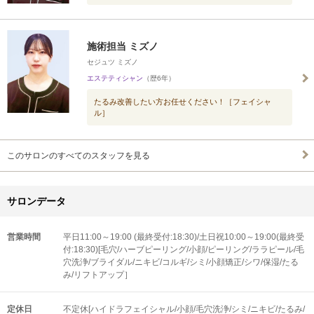
施術担当 ミズノ
セジュツ ミズノ
エステティシャン
（歴6年）
たるみ改善したい方お任せください！［フェイシャ
ル］
このサロンのすべてのスタッフを見る
サロンデータ
営業時間
平日11:00～19:00 (最終受付:18:30)/土日祝10:00～19:00(最終受
付:18:30)[毛穴/ハーブピーリング/小顔/ピーリング/ララピール/毛
穴洗浄/ブライダル/ニキビ/コルギ/シミ/小顔矯正/シワ/保湿/たる
み/リフトアップ］
定休日
不定休[ハイドラフェイシャル/小顔/毛穴洗浄/シミ/ニキビ/たるみ/