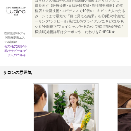
当サロンの機器や化粧品模倣品や根拠なきサロンとは一
線を画す【医療提携×日韓医師監修×自社開発機器】の本
格店！最新技術×エビデンスで10代のニキビ～大人のたる
み・シミまで最短で『目に見える結果』を◎[毛穴/小顔/ピ
ーリング/ララピール/毛穴洗浄/ブライダル/ニキビ/コルギ/
シミ/小顔矯正/フェイシャル/たるみ/シワ/保湿/乾燥/美白/
横浜駅]施術詳細はクーポンやこだわりをCHECK★
医師監修/ルディ
ラ医療提携エス
テ/横浜駅
毛穴/毛穴洗浄/小
顔/ララピール/ピ
ーリング/コルギ
サロンの雰囲気