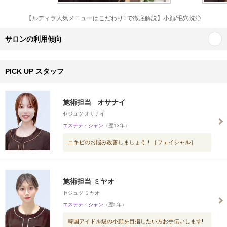
【ルディラ人気メニューはこだわり1で徹底解説】小顔/毛穴洗浄
サロンの利用傾向
PICK UP スタッフ
施術担当 オサナイ
セジュツ オサナイ
エステティシャン
（歴13年）
ニキビのお悩み改善しましょう！［フェイシャル］
施術担当 ミヤオ
セジュツ ミヤオ
エステティシャン
（歴5年）
韓国アイドル級の小顔を目指したい方お手伝いします!