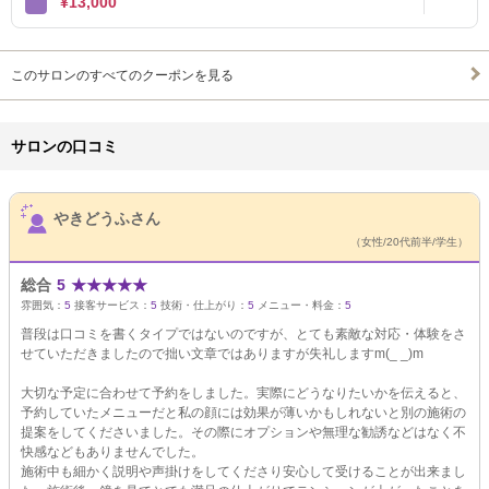
¥13,000
このサロンのすべてのクーポンを見る
サロンの口コミ
サロンPick Up
やきどうふさん
（女性/20代前半/学生）
総合
5
★
★
★
★
★
雰囲気：
5
接客サービス：
5
技術・仕上がり：
5
メニュー・料金：
5
普段は口コミを書くタイプではないのですが、とても素敵な対応・体験をさ
せていただきましたので拙い文章ではありますが失礼しますm(_ _)m
大切な予定に合わせて予約をしました。実際にどうなりたいかを伝えると、
予約していたメニューだと私の顔には効果が薄いかもしれないと別の施術の
提案をしてくださいました。その際にオプションや無理な勧誘などはなく不
快感などもありませんでした。
施術中も細かく説明や声掛けをしてくださり安心して受けることが出来まし