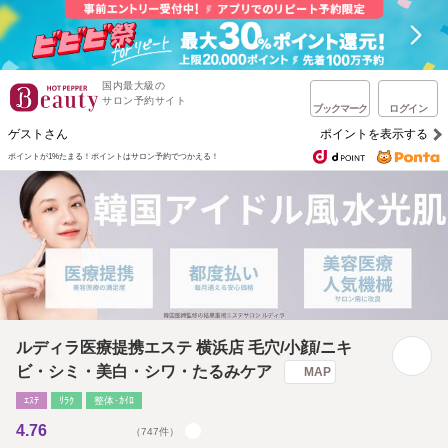
国内最大級の
サロン予約サイト
ブックマーク
ログイン
ゲストさん
ポイントを表示する
ポイントが1%たまる！
ポイントはサロン予約でつかえる！
ルディラ医療提携エステ 横浜店 毛穴/小顔/ニキ
ビ・シミ・美白・シワ・たるみケア
MAP
ｴｽﾃ
ﾘﾗｸ
整体･ｶｲﾛ
4.76
（747件）