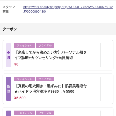
スタッフ
https://work.beauty.hotpepper.jp/WC00017752/WS0000076914/
募集
JP0000090430/
クーポン
フェイシャル
ブライダル
【来店してから決めたい方】パーソナル肌タ
全
員
イプ診断+カウンセリング+当日施術
¥0
フェイシャル
ブライダル
【真夏の毛穴開き・黒ずみに】肌育美容液付
新
規
★ハイドラ毛穴洗浄￥9980→￥5500
¥5,500
フェイシャル
ブライダル