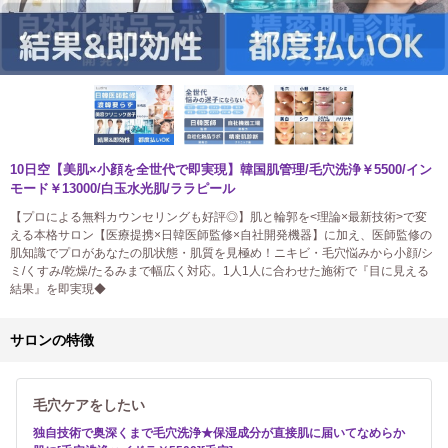
10日空【美肌×小顔を全世代で即実現】韓国肌管理/毛穴洗浄￥5500/イン
モード￥13000/白玉水光肌/ララピール
【プロによる無料カウンセリングも好評◎】肌と輪郭を<理論×最新技術>で変
える本格サロン【医療提携×日韓医師監修×自社開発機器】に加え、医師監修の
肌知識でプロがあなたの肌状態・肌質を見極め！ニキビ・毛穴悩みから小顔/シ
ミ/くすみ/乾燥/たるみまで幅広く対応。1人1人に合わせた施術で『目に見える
結果』を即実現◆
サロンの特徴
毛穴ケアをしたい
独自技術で奥深くまで毛穴洗浄★保湿成分が直接肌に届いてなめらか