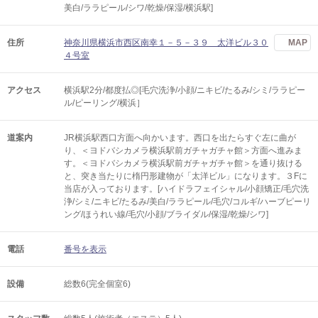
美白/ララピール/シワ/乾燥/保湿/横浜駅]
住所
神奈川県横浜市西区南幸１－５－３９ 太洋ビル３０
MAP
４号室
アクセス
横浜駅2分/都度払◎[毛穴洗浄/小顔/ニキビ/たるみ/シミ/ララピー
ル/ピーリング/横浜］
道案内
JR横浜駅西口方面へ向かいます。西口を出たらすぐ左に曲が
り、＜ヨドバシカメラ横浜駅前ガチャガチャ館＞方面へ進みま
す。＜ヨドバシカメラ横浜駅前ガチャガチャ館＞を通り抜ける
と、突き当たりに楕円形建物が「太洋ビル」になります。３Fに
当店が入っております。[ハイドラフェイシャル/小顔矯正/毛穴洗
浄/シミ/ニキビ/たるみ/美白/ララピール/毛穴/コルギ/ハーブピーリ
ング/ほうれい線/毛穴/小顔/ブライダル/保湿/乾燥/シワ]
電話
番号を表示
設備
総数6(完全個室6)