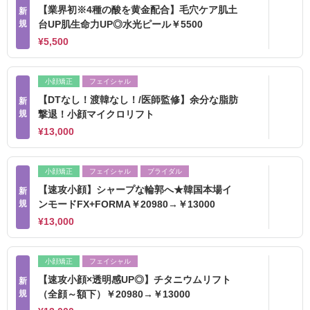
【業界初※4種の酸を黄金配合】毛穴ケア肌土
新
規
台UP肌生命力UP◎水光ピール￥5500
¥5,500
小顔矯正
フェイシャル
【DTなし！渡韓なし！/医師監修】余分な脂肪
新
規
撃退！小顔マイクロリフト
¥13,000
小顔矯正
フェイシャル
ブライダル
【速攻小顔】シャープな輪郭へ★韓国本場イ
新
規
ンモードFX+FORMA￥20980→￥13000
¥13,000
小顔矯正
フェイシャル
【速攻小顔×透明感UP◎】チタニウムリフト
新
規
（全顔～額下）￥20980→￥13000