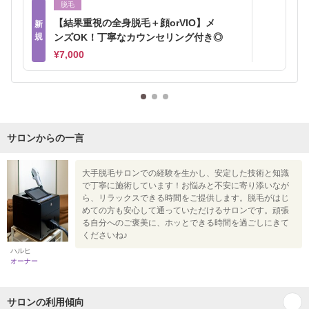
脱毛
【結果重視の全身脱毛＋顔orVIO】メ
新
規
ンズOK！丁寧なカウンセリング付き◎
¥7,000
サロンからの一言
大手脱毛サロンでの経験を生かし、安定した技術と知識
で丁寧に施術しています！お悩みと不安に寄り添いなが
ら、リラックスできる時間をご提供します。脱毛がはじ
めての方も安心して通っていただけるサロンです。頑張
る自分へのご褒美に、ホッとできる時間を過ごしにきて
くださいね♪
ハルヒ
オーナー
サロンの利用傾向