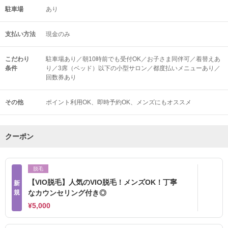
駐車場
あり
支払い方法
現金のみ
こだわり
駐車場あり／朝10時前でも受付OK／お子さま同伴可／着替えあ
条件
り／3席（ベッド）以下の小型サロン／都度払いメニューあり／
回数券あり
その他
ポイント利用OK
即時予約OK
メンズにもオススメ
クーポン
脱毛
【VIO脱毛】人気のVIO脱毛！メンズOK！丁寧
新
規
なカウンセリング付き◎
¥5,000