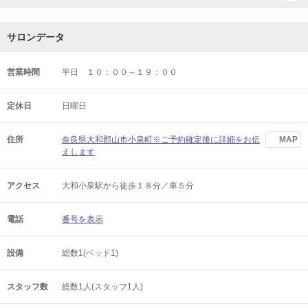
サロンデータ
営業時間
平日 １０：００～１９：００
定休日
日曜日
住所
奈良県大和郡山市小泉町※ご予約確定後に詳細をお伝
MAP
えします
アクセス
大和小泉駅から徒歩１８分／車５分
電話
番号を表示
設備
総数1(ベッド1)
スタッフ数
総数1人(スタッフ1人)