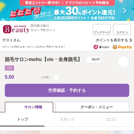
国内最大級の
サロン予約サイト
ブックマーク
ログイン
ゲストさん
ポイントを表示する
ポイントが1%たまる！
ポイントはサロン予約でつかえる！
脱毛サロンmohu【vio・全身脱毛】
MAP
ｴｽﾃ
5.00
（11件）
空席確認・予約する
クーポン・メニュー
サロン情報
トップ
スタッフ
口コミ