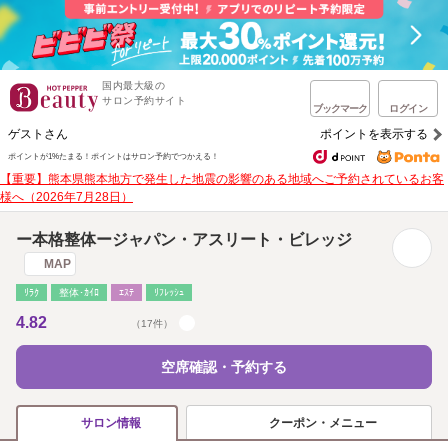
国内最大級の
サロン予約サイト
ブックマーク
ログイン
ゲストさん
ポイントを表示する
ポイントが1%たまる！
ポイントはサロン予約でつかえる！
【重要】熊本県熊本地方で発生した地震の影響のある地域へご予約されているお客
様へ（2026年7月28日）
ー本格整体ージャパン・アスリート・ビレッジ
MAP
ﾘﾗｸ
整体･ｶｲﾛ
ｴｽﾃ
ﾘﾌﾚｯｼｭ
4.82
（17件）
空席確認・予約する
クーポン・メニュー
サロン情報