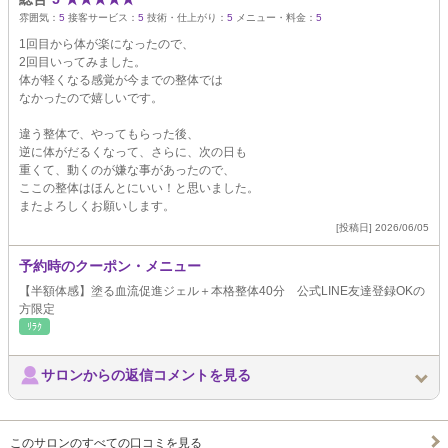
雰囲気：
5
接客サービス：
5
技術・仕上がり：
5
メニュー・料金：
5
1回目から体が楽になったので、
2回目いってみました。
体が軽くなる感覚が今までの整体では
なかったので嬉しいです。
違う整体で、やってもらった後、
逆に体がだるくなって、さらに、次の日も
重くて、動くのが嫌な事があったので、
ここの整体はほんとにいい！と思いました。
またよろしくお願いします。
[投稿日] 2026/06/05
予約時のクーポン・メニュー
【半額体感】塗る血流促進ジェル＋本格整体40分 公式LINE友達登録OKの
方限定
ﾘﾗｸ
サロンからの返信コメントを見る
このサロンのすべての口コミを見る