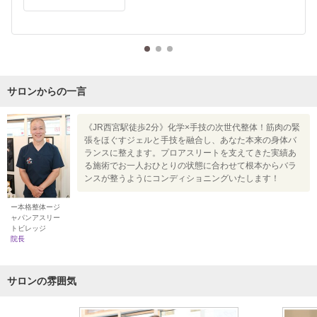
サロンからの一言
《JR西宮駅徒歩2分》化学×手技の次世代整体！筋肉の緊
張をほぐすジェルと手技を融合し、あなた本来の身体バ
ランスに整えます。プロアスリートを支えてきた実績あ
る施術でお一人おひとりの状態に合わせて根本からバラ
ンスが整うようにコンディショニングいたします！
ー本格整体ージ
ャパンアスリー
トビレッジ
院長
サロンの雰囲気