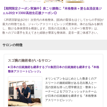
【期間限定クーポン実施中】肩こり腰痛に『本格整体＋塗る血流促進ジ
ェル20分￥3300/高校生応援クーポン◎
《JR西宮駅徒歩2分》次世代の本格整体。[筋肉の緊張をほぐしてからの手技]が
最大の特徴である、ジャパンアスリートビレッジ式整体術。体のお悩みを解消
し、動ける身体環境を構築します。院長の北出雅人（スポーツ教育学）は、
数々のプロ選手を支えてきた経験が豊富な整体師。是非一度ご体感下さい。
サロンの特徴
スゴ腕の施術者がいるサロン
■ 日本の伝統施術を継承するプロ集団日本の伝統施術を継承する『本格
整体アスリートビレッジ』
オリンピアンをはじめとした数多くのア
スリートの施術経験がある北出雅人と一
流の技術を持った理学療法士・整体トレ
ーナーによるプロフェッショナルチーム
が日本の伝統施術を継承する『本格整体
アスリートビレッジ』