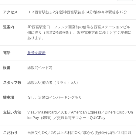
アクセス
ＪＲ西宮駅徒歩2分/阪神西宮駅徒歩14分/阪神今津駅徒歩12分
道案内
JR西宮駅南口、フレンテ西宮前の信号を西宮ステーションビル
側に渡り（国道2号線横断）、阪神電車方面に歩くとすぐ左側に
あります。
電話
番号を表示
設備
総数2(ベッド2)
スタッフ数
総数5人(施術者（リラク）5人)
駐車場
なし。近隣コインパーキングあり
支払い方法
Visa／Mastercard／JCB／American Express／Diners Club／Un
ionPay（銀聯）／交通系電子マネー・QUICPay
こだわり
当日受付OK／2名以上の利用OK／駅から徒歩5分以内／2回目以