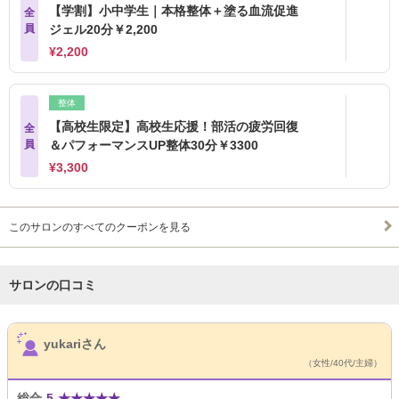
【学割】小中学生｜本格整体＋塗る血流促進
全
員
ジェル20分￥2,200
¥2,200
整体
【高校生限定】高校生応援！部活の疲労回復
全
員
＆パフォーマンスUP整体30分￥3300
¥3,300
このサロンのすべてのクーポンを見る
サロンの口コミ
サロンPick Up
yukariさん
（女性/40代/主婦）
総合
5
★
★
★
★
★