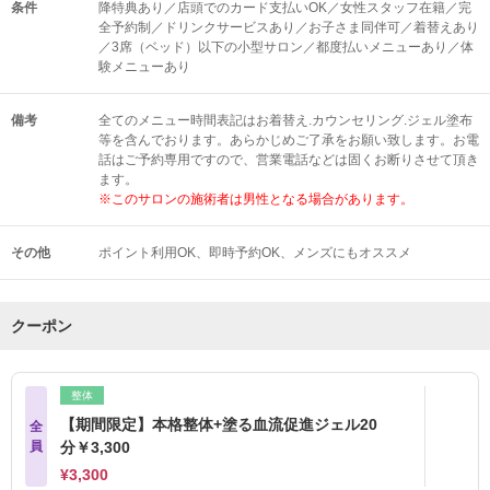
条件
降特典あり／店頭でのカード支払いOK／女性スタッフ在籍／完
全予約制／ドリンクサービスあり／お子さま同伴可／着替えあり
／3席（ベッド）以下の小型サロン／都度払いメニューあり／体
験メニューあり
備考
全てのメニュー時間表記はお着替え.カウンセリング.ジェル塗布
等を含んでおります。あらかじめご了承をお願い致します。お電
話はご予約専用ですので、営業電話などは固くお断りさせて頂き
ます。
※このサロンの施術者は男性となる場合があります。
その他
ポイント利用OK
即時予約OK
メンズにもオススメ
クーポン
整体
【期間限定】本格整体+塗る血流促進ジェル20
全
員
分￥3,300
¥3,300