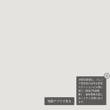
JR西宮駅南口、フレン
テ西宮前の信号を西宮
ステーションビル側に
渡り（国道2号線横
断）、阪神電車方面に
歩くとすぐ左側にあり
地図アプリで見る
ます。