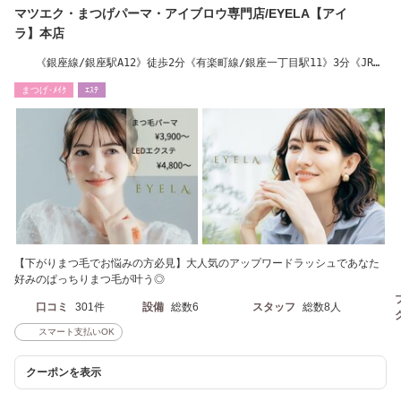
マツエク・まつげパーマ・アイブロウ専門店/EYELA【アイ
ラ】本店
《銀座線/銀座駅A12》徒歩2分《有楽町線/銀座一丁目駅11》3分《JR有
楽町駅中央口》8分
まつげ･ﾒｲｸ
ｴｽﾃ
【下がりまつ毛でお悩みの方必見】大人気のアップワードラッシュであなた
好みのぱっちりまつ毛が叶う◎
口コミ
301件
設備
総数6
スタッフ
総数8人
スマート支払いOK
クーポンを表示