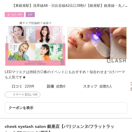
【東銀座駅】浅草線A8・日比谷線A2出口30秒/【銀座駅】銀座線・丸ノ
内線A12出口2分
まつげ･ﾒｲｸ
ｴｽﾃ
LEDマツエクは持続力◎春のイベントにもおすすめ！似合わせまつげパーマ
も人気です★
口コミ
220件
設備
総数6
スタッフ
総数6人
スマート支払いOK
クーポンを表示
cheek eyelash salon 銀座店【パリジェンヌ/フラットラッ