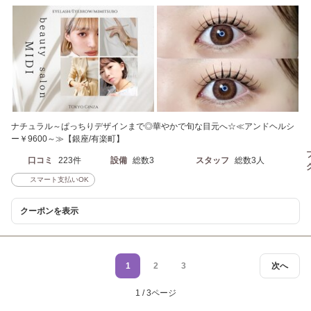
ナチュラル～ぱっちりデザインまで◎華やかで旬な目元へ☆≪アンドヘルシ
ー￥9600～≫【銀座/有楽町】
口コミ
223件
設備
総数3
スタッフ
総数3人
スマート支払いOK
クーポンを表示
1
2
3
次へ
1 / 3ページ