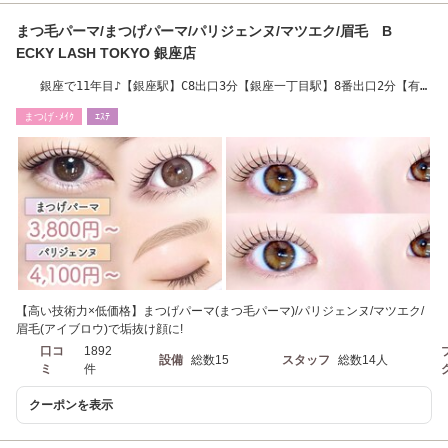
まつ毛パーマ/まつげパーマ/パリジェンヌ/マツエク/眉毛 B
ECKY LASH TOKYO 銀座店
銀座で11年目♪【銀座駅】C8出口3分【銀座一丁目駅】8番出口2分【有楽
町駅】中央口4分
まつげ･ﾒｲｸ
ｴｽﾃ
【高い技術力×低価格】まつげパーマ(まつ毛パーマ)/パリジェンヌ/マツエク/
眉毛(アイブロウ)で垢抜け顔に!
口コ
1892
設備
総数15
スタッフ
総数14人
ミ
件
クーポンを表示