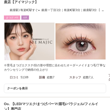
座店【アイマジック】
銀座駅/有楽町駅すぐ★ 銀座一丁目1分｜有楽町駅3分｜銀座駅3分 [ 並
木通り沿い ]
まつげ･ﾒｲｸ
ｴｽﾃ
※育毛まつげエクステ/目の形や理想に合わせたオーダーメイドまつ毛/丁寧な
カウンセリングで納得の仕上がり
口コミ
513件
設備
総数7
スタッフ
総数7人
クーポンを表示
Oo. 【LED/マツエク/まつげパーマ/眉毛/パラジェル/フィルイ
ン】専門店