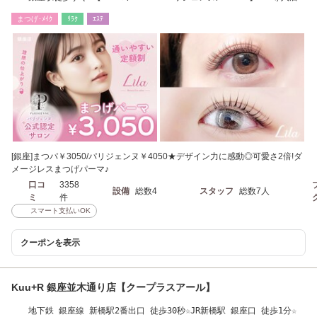
まつげ･ﾒｲｸ
ﾘﾗｸ
ｴｽﾃ
[銀座]まつパ￥3050/パリジェンヌ￥4050★デザイン力に感動◎可愛さ2倍!ダ
メージレスまつげパーマ♪
口コ
3358
設備
総数4
スタッフ
総数7人
ミ
件
スマート支払いOK
クーポンを表示
Kuu+R 銀座並木通り店【クープラスアール】
地下鉄 銀座線 新橋駅2番出口 徒歩30秒☆JR新橋駅 銀座口 徒歩1分☆