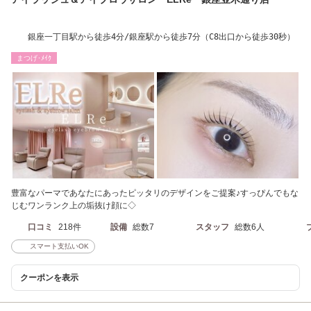
銀座一丁目駅から徒歩4分/銀座駅から徒歩7分（C8出口から徒歩30秒）
まつげ･ﾒｲｸ
豊富なパーマであなたにあったピッタリのデザインをご提案♪すっぴんでもな
じむワンランク上の垢抜け顔に◇
口コミ
218件
設備
総数7
スタッフ
総数6人
スマート支払いOK
クーポンを表示