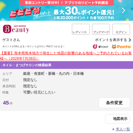
レディース
ブックマーク
ログイン
ゲストさん
ポイントを表示する
ポイントが1%たまる！
ポイントはサロン予約でつかえる！
【重要】熊本県熊本地方で発生した地震の影響のある地域へご予約されているお客
様へ（2026年7月28日）
ネイル・まつげサロンの検索結果
銀座・有楽町・新橋・丸の内・日本橋
エリア
指定なし
日付
指定なし
来店時刻
可愛い目元にしたい
特集
45
条件変更
件
地図表示
求人一覧