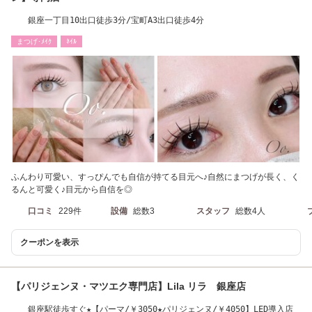
銀座一丁目10出口徒歩3分/宝町A3出口徒歩4分
まつげ･ﾒｲｸ
ﾈｲﾙ
ふんわり可愛い、すっぴんでも自信が持てる目元へ♪自然にまつげが長く、く
るんと可愛く♪目元から自信を◎
口コミ
229件
設備
総数3
スタッフ
総数4人
クーポンを表示
【パリジェンヌ・マツエク専門店】Lila リラ 銀座店
銀座駅徒歩すぐ★【パーマ/￥3050★パリジェンヌ/￥4050】LED導入店