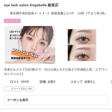
eye lash salon Angebelle 銀座店
東京都中央区銀座４-１４-３ 銀座斎藤ビル５F （LED ×下まつ毛×持ち
最強大人上品）
まつげ･ﾒｲｸ
本来のエクステ1/3の軽さで、付け心地とモチの良さで圧倒的人気「上下ワン
ホンマツエク]
口コミ
404件
設備
総数5
スタッフ
総数5人
スマート支払いOK
クーポンを表示