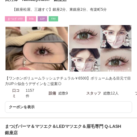
【銀座松屋、三越すぐ】銀座2分、東銀座2分、有楽町5分
まつげ･ﾒｲｸ
ﾈｲﾙ
ｴｽﾃ
ﾘﾗｸ
【ワンホンボリュームラッシュナチュラル￥6500】ボリュームある目元で目
力UP☆似合うデザインをご提案◎
口コ
1157
設備
総数9
スタッフ
総数12人
ミ
件
クーポンを表示
まつげパーマ＆マツエク＆LEDマツエク＆眉毛専門 Q-LASH
銀座店