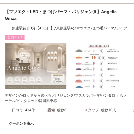
【マツエク・LED・まつげパーマ・パリジェンヌ】Angelic
Ginza
銀座駅徒歩3分【A3出口】/東銀座駅4分マツエク/まつ毛パーマ/アイブ
ロウ/パリジェンヌ
まつげ･ﾒｲｸ
デザインがロッドから選べる!パリジェンヌ/マスカラパーマ/パンダロッド/メ
ーテル/ピンクロッド/韓国風束感
口コミ
414件
設備
総数8
スタッフ
総数10人
クーポンを表示