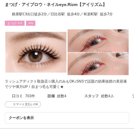
まつげ・アイブロウ・ネイルeye.Rizm【アイリズム】
銀座駅C3出口徒歩2分／日比谷駅 徒歩4分／有楽町駅 徒歩7分
まつげ･ﾒｲｸ
ﾈｲﾙ
ラッシュアディクト取扱店☆購入のみもOK♪SNSで話題の効果抜群の美容液
でツヤ弾力UP！自まつ毛も可愛く★
口コミ
703件
設備
総数4
スタッフ
総数4人
スマート支払いOK
クーポンを表示