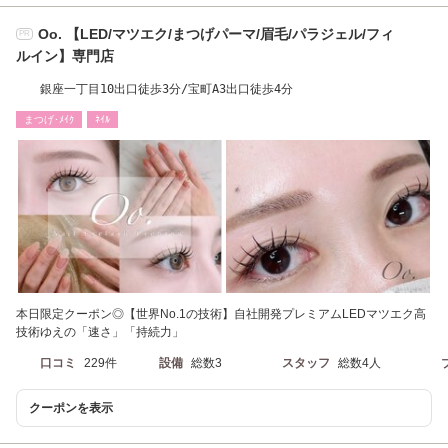
Oo. 【LED/マツエク/まつげパーマ/眉毛/パラジェル/フィ
PR
ルイン】専門店
銀座一丁目10出口徒歩3分/宝町A3出口徒歩4分
まつげ･ﾒｲｸ
ﾈｲﾙ
本日限定クーポン◎【世界No.1の技術】自社開発プレミアムLEDマツエク高
技術ゆえの「速さ」「持続力」
口コミ
229件
設備
総数3
スタッフ
総数4人
クーポンを表示