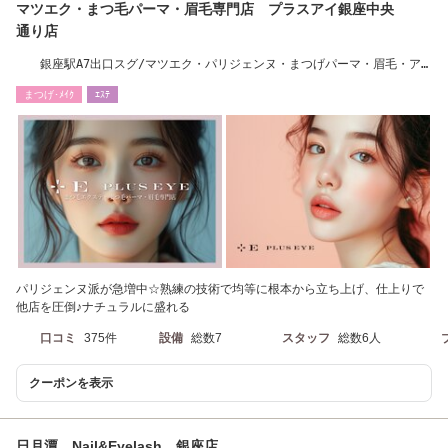
マツエク・まつ毛パーマ・眉毛専門店 プラスアイ銀座中央
通り店
銀座駅A7出口スグ/マツエク・パリジェンヌ・まつげパーマ・眉毛・ア
イブロウ
まつげ･ﾒｲｸ
ｴｽﾃ
パリジェンヌ派が急増中☆熟練の技術で均等に根本から立ち上げ、仕上りで
他店を圧倒♪ナチュラルに盛れる
口コミ
375件
設備
総数7
スタッフ
総数6人
クーポンを表示
日月潭 Nail&Eyelash 銀座店