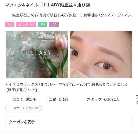
マツエク&ネイル LULLABY銀座並木通り店
銀座駅徒歩5分/有楽町駅徒歩4分/銀座一丁目駅徒歩1分/マツエク/マツ
パ/パリジェンヌ
ﾈｲﾙ
まつげ･ﾒｲｸ
ﾘﾗｸ
ｴｽﾃ
アイブロウワックス×まつげパーマ￥8,490～90分で眉毛もまつげも美しく
♪[銀座/眉毛/まつげ］
口コミ
865件
設備
総数8
スタッフ
総数21人
スマート支払いOK
クーポンを表示