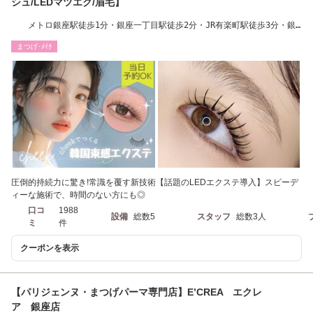
シュ/LEDマツエク/眉毛】
メトロ銀座駅徒歩1分・銀座一丁目駅徒歩2分・JR有楽町駅徒歩3分・銀
座並木通り沿い
まつげ･ﾒｲｸ
圧倒的持続力に驚き!常識を覆す新技術【話題のLEDエクステ導入】スピーデ
ィーな施術で、時間のない方にも◎
口コ
1988
設備
総数5
スタッフ
総数3人
ミ
件
クーポンを表示
【パリジェンヌ・まつげパーマ専門店】E’CREA エクレ
ア 銀座店