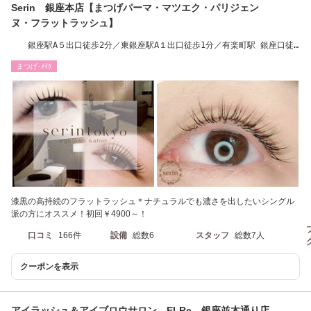
Serin 銀座本店【まつげパーマ・マツエク・パリジェン
ヌ・フラットラッシュ】
銀座駅A５出口徒歩2分／東銀座駅A１出口徒歩1分／有楽町駅 銀座口徒
歩８分
まつげ･ﾒｲｸ
漆黒の高持続のフラットラッシュ＊ナチュラルでも濃さを出したいシングル
派の方にオススメ！初回￥4900～！
口コミ
166件
設備
総数6
スタッフ
総数7人
クーポンを表示
アイラッシュ＆アイブロウサロン ELRe 銀座並木通り店