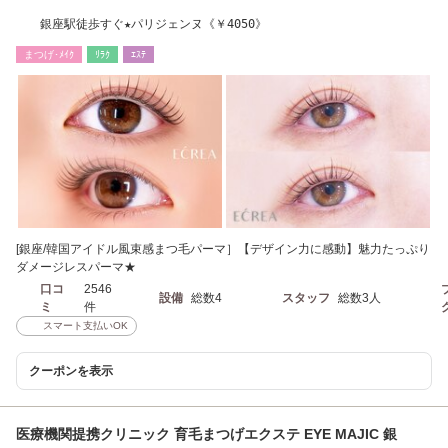
銀座駅徒歩すぐ★パリジェンヌ《￥4050》
まつげ･ﾒｲｸ
ﾘﾗｸ
ｴｽﾃ
[銀座/韓国アイドル風束感まつ毛パーマ］【デザイン力に感動】魅力たっぷり
ダメージレスパーマ★
口コ
2546
設備
総数4
スタッフ
総数3人
ミ
件
スマート支払いOK
クーポンを表示
医療機関提携クリニック 育毛まつげエクステ EYE MAJIC 銀