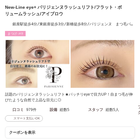
New-Line eye+ パリジェンヌラッシュリフト/フラット・ボ
リュームラッシュ/アイブロウ
銀座駅徒歩4分/東銀座徒歩3分/新橋徒歩8分/パリジェンヌ まつ毛パー
マ アイブロウ
まつげ･ﾒｲｸ
話題のパリジェンヌラッシュリフト★パッチリeyeで目力UP！自まつ毛が伸
びたような自然で上品な目元に◎
口コミ
979件
設備
総数5
スタッフ
総数5人
スマート支払いOK
クーポンを表示