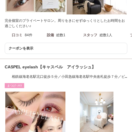
完全個室のプライベートサロン。周りをきにせずゆっくりとしたお時間をお
過ごしください♪
口コミ
84件
設備
総数1
スタッフ
総数1人
クーポンを表示
CASPEL eyelash【キャスペル アイラッシュ】
相鉄線海老名駅北口徒歩５分／小田急線海老名駅中央改札徒歩７分／ビ
ナウォーク３分
まつげ･ﾒｲｸ