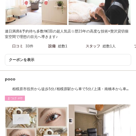
連日満席&予約待ち多数!!町田の超人気店☆歴23年の高度な技術×贅沢貸切個
室空間で理想の目元へ導きます♪
口コミ
33件
設備
総数1
スタッフ
総数1人
クーポンを表示
poco
相模原市役所から徒歩5分/相模原駅から車で5分/上溝・南橋本から車で
10分
まつげ･ﾒｲｸ