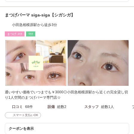
まつげパーマ siga-siga【シガシガ】
小田急相模原駅から徒歩3分
まつげ･ﾒｲｸ
ﾘﾗｸ
通いやすい価格でいつまでも￥3000◎小田急相模原駅から近くの完全貸し切
り1人空間のまつげパーマ専門店☆
口コミ
68件
設備
総数2
スタッフ
総数1人
スマート支払いOK
クーポンを表示