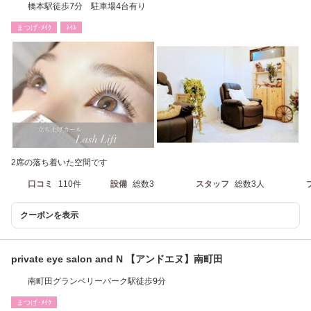
橋本駅徒歩7分 駐車場4台有り
まつげ･ﾒｲｸ
ﾈｲﾙ
2席の落ち着いた空間です
口コミ
110件
設備
総数3
スタッフ
総数3人
クーポンを表示
private eye salon and N 【アンドエヌ】南町田
南町田グランベリーパーク駅徒歩9分
まつげ･ﾒｲｸ