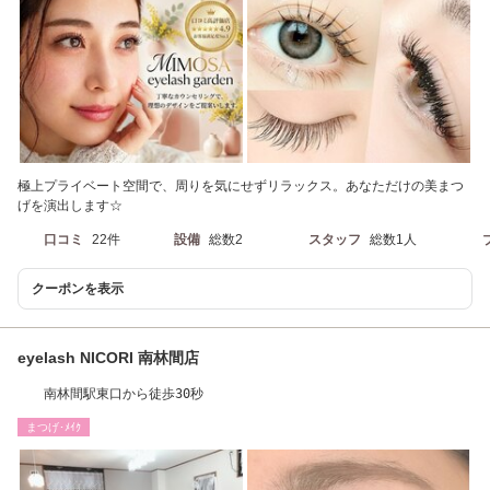
極上プライベート空間で、周りを気にせずリラックス。あなただけの美まつ
げを演出します☆
口コミ
22件
設備
総数2
スタッフ
総数1人
クーポンを表示
eyelash NICORI 南林間店
南林間駅東口から徒歩30秒
まつげ･ﾒｲｸ