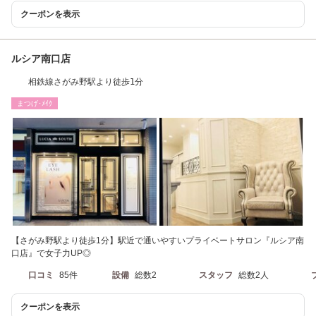
クーポンを表示
ルシア南口店
相鉄線さがみ野駅より徒歩1分
まつげ･ﾒｲｸ
【さがみ野駅より徒歩1分】駅近で通いやすいプライベートサロン『ルシア南
口店』で女子力UP◎
口コミ
85件
設備
総数2
スタッフ
総数2人
クーポンを表示