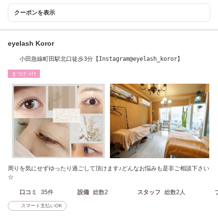
クーポンを表示
eyelash Koror
小田急線町田駅北口徒歩3分【Instagram@eyelash_koror】
まつげ･ﾒｲｸ
周りを気にせずゆったり過ごして頂けます♪どんなお悩みも是非ご相談下さい
☆
口コミ
35件
設備
総数2
スタッフ
総数2人
スマート支払いOK