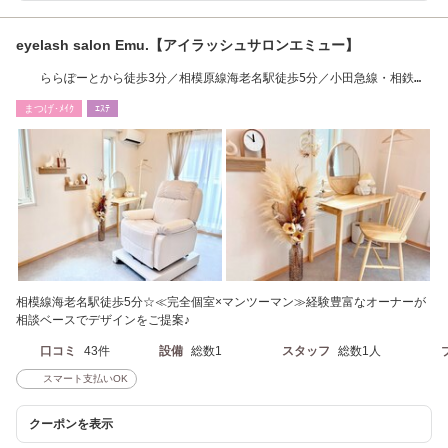
eyelash salon Emu.【アイラッシュサロンエミュー】
ららぽーとから徒歩3分／相模原線海老名駅徒歩5分／小田急線・相鉄線
海老名駅徒歩7分
まつげ･ﾒｲｸ
ｴｽﾃ
相模線海老名駅徒歩5分☆≪完全個室×マンツーマン≫経験豊富なオーナーが
相談ベースでデザインをご提案♪
口コミ
43件
設備
総数1
スタッフ
総数1人
スマート支払いOK
クーポンを表示