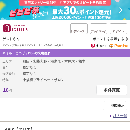
レディース
ブックマーク
ログイン
ゲストさん
ポイントを表示する
ポイントが1%たまる！
ポイントはサロン予約でつかえる！
ネイル・まつげサロンの検索結果
町田・相模大野・海老名・本厚木・橋本
エリア
指定なし
日付
指定なし
来店時刻
小規模プライベートサロン
特集
18
条件変更
件
地図表示
求人一覧
ARIZ【アリズ】