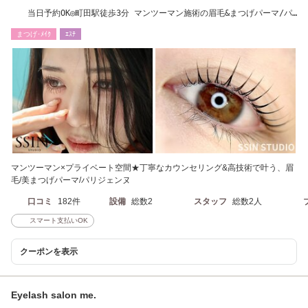
当日予約OK◎町田駅徒歩3分 マンツーマン施術の眉毛&まつげパーマ/パ
リジェンヌ専門店
まつげ･ﾒｲｸ
ｴｽﾃ
マンツーマン×プライベート空間★丁寧なカウンセリング&高技術で叶う、眉
毛/美まつげパーマ/パリジェンヌ
口コミ
182件
設備
総数2
スタッフ
総数2人
スマート支払いOK
クーポンを表示
Eyelash salon me.