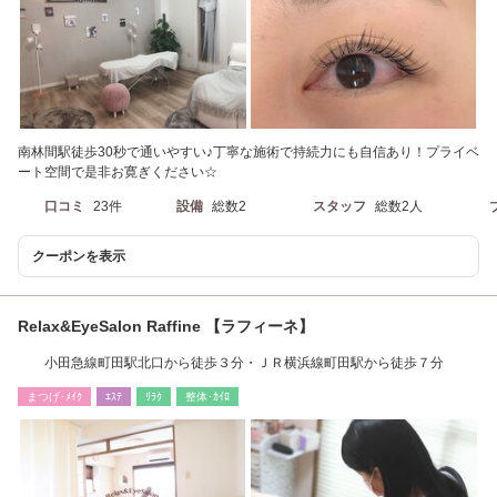
南林間駅徒歩30秒で通いやすい♪丁寧な施術で持続力にも自信あり！プライベ
ート空間で是非お寛ぎください☆
口コミ
23件
設備
総数2
スタッフ
総数2人
クーポンを表示
Relax&EyeSalon Raffine 【ラフィーネ】
小田急線町田駅北口から徒歩３分・ＪＲ横浜線町田駅から徒歩７分
まつげ･ﾒｲｸ
ｴｽﾃ
ﾘﾗｸ
整体･ｶｲﾛ