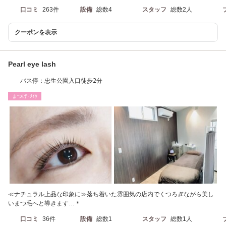
口コミ
263件
設備
総数4
スタッフ
総数2人
クーポンを表示
Pearl eye lash
バス停：忠生公園入口徒歩2分
まつげ･ﾒｲｸ
≪ナチュラル上品な印象に≫落ち着いた雰囲気の店内でくつろぎながら美し
いまつ毛へと導きます…＊
口コミ
36件
設備
総数1
スタッフ
総数1人