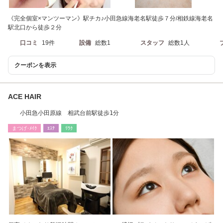
《完全個室×マンツーマン》駅チカ♪小田急線海老名駅徒歩７分/相鉄線海老名
駅北口から徒歩２分
口コミ
19件
設備
総数1
スタッフ
総数1人
クーポンを表示
ACE HAIR
小田急小田原線 相武台前駅徒歩1分
まつげ･ﾒｲｸ
ｴｽﾃ
ﾘﾗｸ