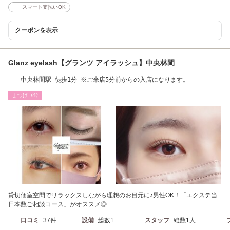
スマート支払いOK
クーポンを表示
Glanz eyelash【グランツ アイラッシュ】中央林間
中央林間駅 徒歩1分 ※ご来店5分前からの入店になります。
まつげ･ﾒｲｸ
貸切個室空間でリラックスしながら理想のお目元に♪男性OK！「エクステ当
日本数ご相談コース」がオススメ◎
口コミ
37件
設備
総数1
スタッフ
総数1人