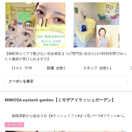
【南町田エリアで数少ない完全個室まつげ専門店♪自分だけの特別空間でゆっ
たり施術が受けられます◎】
口コミ
57件
設備
総数1
スタッフ
総数1人
クーポンを表示
MIMOSA eyelash garden【ミモザアイラッシュガーデン】
相模原駅から徒歩３分【#ラッシュリフト#まつ毛パーマ#フラット#バイ
ンドフラット】
まつげ･ﾒｲｸ