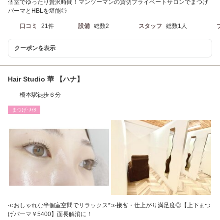
個室でゆったり贅沢時間！マンツーマンの貸切プライベートサロンでまつげ
パーマとHBLを堪能◎
口コミ
21件
設備
総数2
スタッフ
総数1人
クーポンを表示
Hair Studio 華 【ハナ】
橋本駅徒歩６分
まつげ･ﾒｲｸ
≪おしゃれな半個室空間でリラックス*≫接客・仕上がり満足度◎【上下まつ
げパーマ￥5400】面長解消に！