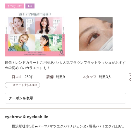
マ/Q-LASH横浜店
まつげ･ﾒｲｸ
ｴｽﾃ
最旬トレンドカラーもご用意あり♪大人気ブラウンフラットラッシュがおすす
め◎初めてのカラエクにも！
口コミ
250件
設備
総数9
スタッフ
総数3人
スマート支払いOK
クーポンを表示
eyebrow & eyelash ile
横浜駅徒歩5分◆パーマ/マツエク/パリジェンヌ/眉毛/パリエク/LED/ま