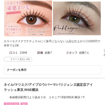
カラーエクステでナチュラルに☆派手にならない上品な仕上がり◎1000円で
何本でもOK
口コミ
239件
設備
総数7
スタッフ
総数7人
スマート支払いOK
クーポンを表示
ネイル/マツエク/アイブロウ/パーマ/パリジェンヌ認定店アイ
ラッシュ東京.RISE横浜
各線横浜駅西口より徒歩２分 エキニア(EQUINIA)横浜７F
まつげ･ﾒｲｸ
ﾈｲﾙ