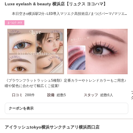
Luxe eyelash & beauty 横浜店【リュクス ヨコハマ】
本日空き◎横浜駅2分☆LED導入マツエク高技術店/まつげパーマ/マツエ
ク/パリジェンヌ
まつげ･ﾒｲｸ
《ブラウンフラットラッシュ5種類》定番カラーやトレンドカラーもご用意♪
瞳や髪色に合わせて幅広くご提案!
口コミ
288件
設備
総数5
スタッフ
総数6人
クーポンを表示
アイラッシュtokyo横浜サンクチュアリ横浜西口店