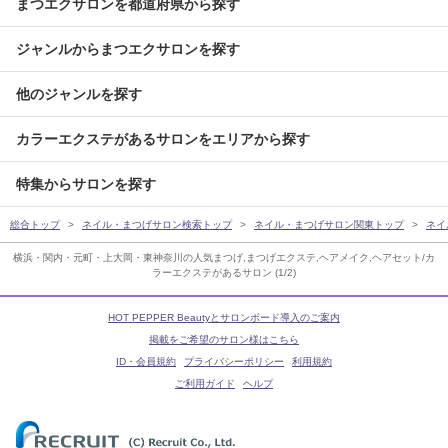
まつエクサロンを都道府県から探す
ジャンルからまつエクサロンを探す
他のジャンルを探す
カラーエクステがあるサロンをエリアから探す
特集からサロンを探す
総合トップ
ネイル・まつげサロン検索トップ
ネイル・まつげサロン関東トップ
ネイ
横浜・関内・元町・上大岡・東神奈川の人気まつげ,まつげエクステ,ヘアメイク,ヘアセット/カ
ラーエクステがあるサロン (1/2)
HOT PEPPER Beautyとサロンボード導入のご案内
掲載をご希望のサロン様はこちら
ID・会員規約
プライバシーポリシー
利用規約
ご利用ガイド
ヘルプ