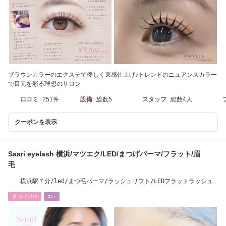
ブラウンカラーのエクステで優しく束感仕上げ♪トレンドのニュアンスカラー
で目元を彩る理想のサロン
口コミ
251件
設備
総数5
スタッフ
総数4人
クーポンを表示
Saari eyelash 横浜/マツエク/LED/まつげパーマ/フラット/眉
毛
横浜駅７分/led/まつ毛パーマ/ラッシュリフト/LEDフラットラッシュ
まつげ･ﾒｲｸ
ｴｽﾃ