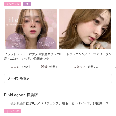
つパ/パリエク
まつげ･ﾒｲｸ
ｴｽﾃ
フラットラッシュに大人気淡色系チョコレートブラウン&ディープオリーブ登
場♪ふんわりまつ毛で負担オフ☆
口コミ
869件
設備
総数7
スタッフ
総数7人
クーポンを表示
PinkLagoon 横浜店
横浜駅西口徒歩8分／パリジェンヌ、眉毛、まつげパーマ、韓国風、ワン
ホン、バインド
まつげ･ﾒｲｸ