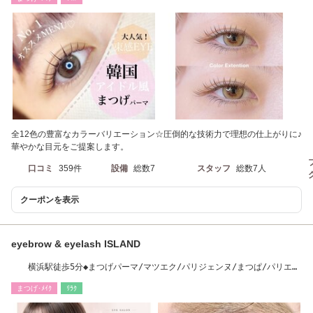
全12色の豊富なカラーバリエーション☆圧倒的な技術力で理想の仕上がりに♪
華やかな目元をご提案します。
口コミ
359件
設備
総数7
スタッフ
総数7人
クーポンを表示
eyebrow & eyelash ISLAND
横浜駅徒歩5分◆まつげパーマ/マツエク/パリジェンヌ/まつぱ/パリエ
ク/アイブロウ
まつげ･ﾒｲｸ
ﾘﾗｸ