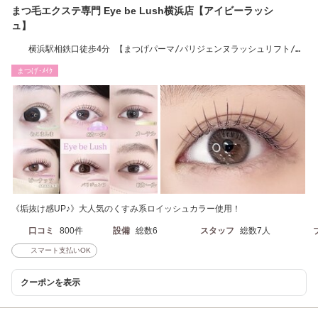
まつ毛エクステ専門 Eye be Lush横浜店【アイビーラッシ
ュ】
横浜駅相鉄口徒歩4分 【まつげパーマ/パリジェンヌラッシュリフト/ま
つ毛エクステ】
まつげ･ﾒｲｸ
《垢抜け感UP♪》大人気のくすみ系ロイッシュカラー使用！
口コミ
800件
設備
総数6
スタッフ
総数7人
スマート支払いOK
クーポンを表示