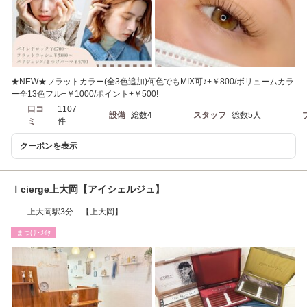
★NEW★フラットカラー(全3色追加)何色でもMIX可♪+￥800/ボリュームカラ
ー全13色フル+￥1000/ポイント+￥500!
口コ
1107
設備
総数4
スタッフ
総数5人
ミ
件
クーポンを表示
Ｉcierge上大岡【アイシェルジュ】
上大岡駅3分 【上大岡】
まつげ･ﾒｲｸ