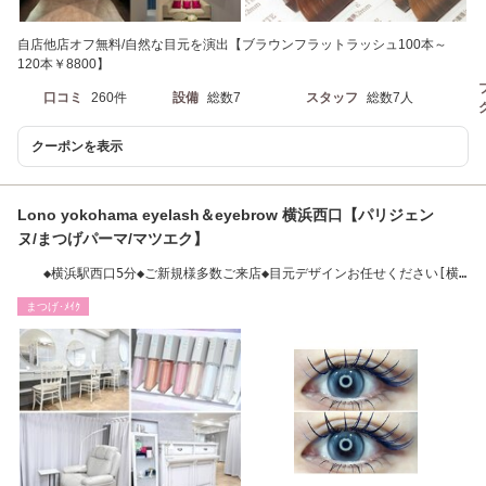
自店他店オフ無料/自然な目元を演出【ブラウンフラットラッシュ100本～
120本￥8800】
口コミ
260件
設備
総数7
スタッフ
総数7人
クーポンを表示
Lono yokohama eyelash＆eyebrow 横浜西口【パリジェン
ヌ/まつげパーマ/マツエク】
◆横浜駅西口5分◆ご新規様多数ご来店◆目元デザインお任せください[横
浜/アイブロウ]
まつげ･ﾒｲｸ