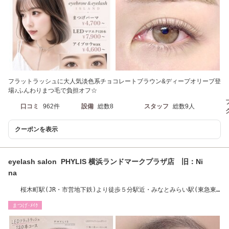
フラットラッシュに大人気淡色系チョコレートブラウン&ディープオリーブ登
場♪ふんわりまつ毛で負担オフ☆
口コミ
962件
設備
総数8
スタッフ
総数9人
クーポンを表示
eyelash salon PHYLIS 横浜ランドマークプラザ店 旧：Ni
na
桜木町駅(JR・市営地下鉄)より徒歩５分駅近・みなとみらい駅(東急東
横線)より徒歩５分
まつげ･ﾒｲｸ