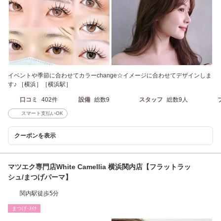
イベントや季節に合わせてカラーchange☆イメージに合わせてデザインしま
す♪ ［横浜］［横浜駅］
口コミ
402件
設備
総数9
スタッフ
総数9人
スマート支払いOK
クーポンを表示
マツエク専門店White Camellia 横浜関内店【フラットラッ
シュ/まつげパーマ】
関内駅徒歩5分
まつげ･ﾒｲｸ