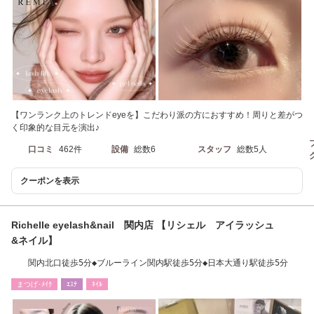
【ワンランク上のトレンドeyeを】こだわり派の方におすすめ！周りと差がつ
く印象的な目元を演出♪
口コミ
462件
設備
総数6
スタッフ
総数5人
クーポンを表示
Richelle eyelash&nail 関内店 【リシェル アイラッシュ
&ネイル】
関内北口徒歩5分◆ブルーライン関内駅徒歩5分◆日本大通り駅徒歩5分
まつげ･ﾒｲｸ
ｴｽﾃ
ﾈｲﾙ