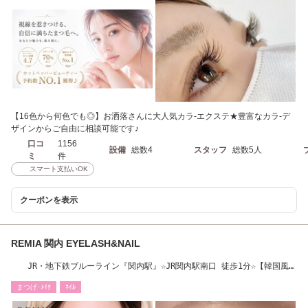
【16色から何色でも◎】お洒落さんに大人気カラ-エクステ★豊富なカラ-デ
ザインからご自由に相談可能です♪
口コ
1156
設備
総数4
スタッフ
総数5人
ミ
件
スマート支払いOK
クーポンを表示
REMIA 関内 EYELASH&NAIL
JR・地下鉄ブルーライン『関内駅』☆JR関内駅南口 徒歩1分☆【韓国風束
感・持ち込み】
まつげ･ﾒｲｸ
ﾈｲﾙ