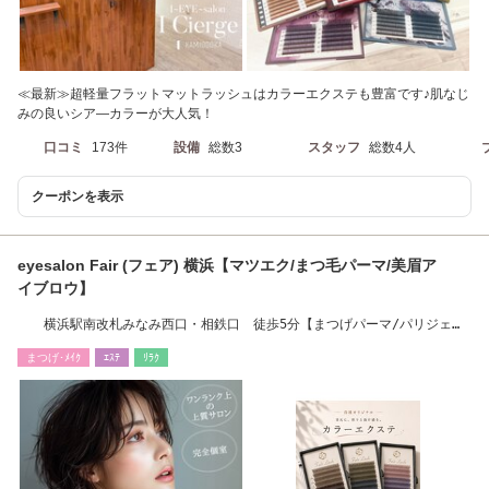
≪最新≫超軽量フラットマットラッシュはカラーエクステも豊富です♪肌なじ
みの良いシア―カラーが大人気！
口コミ
173件
設備
総数3
スタッフ
総数4人
クーポンを表示
eyesalon Fair (フェア) 横浜【マツエク/まつ毛パーマ/美眉ア
イブロウ】
横浜駅南改札みなみ西口・相鉄口 徒歩5分【まつげパーマ/パリジェン
ヌ/アイブロウ】
まつげ･ﾒｲｸ
ｴｽﾃ
ﾘﾗｸ