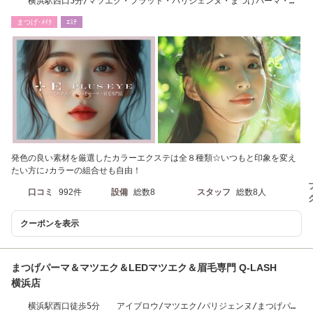
横浜駅西口5分/マツエク・フラット・パリジェンヌ・まつげパーマ・眉
毛・アイブロウ
まつげ･ﾒｲｸ
ｴｽﾃ
発色の良い素材を厳選したカラーエクステは全８種類☆いつもと印象を変え
たい方に♪カラーの組合せも自由！
口コミ
992件
設備
総数8
スタッフ
総数8人
クーポンを表示
まつげパーマ＆マツエク＆LEDマツエク＆眉毛専門 Q-LASH
横浜店
横浜駅西口徒歩5分 アイブロウ/マツエク/パリジェンヌ/まつげパー