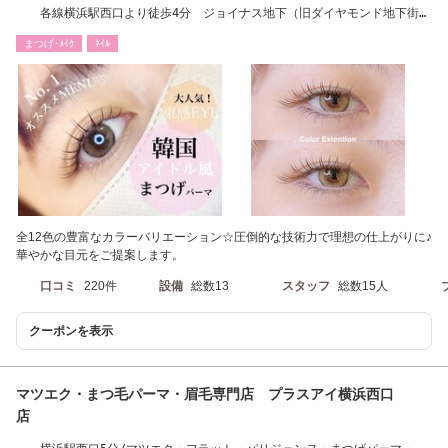
各線横浜駅西口より徒歩4分 ジョイナス地下（旧ダイヤモンド地下街）
北8番口でてすぐ
まつげ･ﾒｲｸ
ﾈｲﾙ
全12色の豊富なカラーバリエーション☆圧倒的な技術力で理想の仕上がりに♪
華やかな目元をご提案します。
口コミ
220件
設備
総数13
スタッフ
総数15人
クーポンを表示
マツエク・まつ毛パーマ・眉毛専門店 プラスアイ横浜西口
店