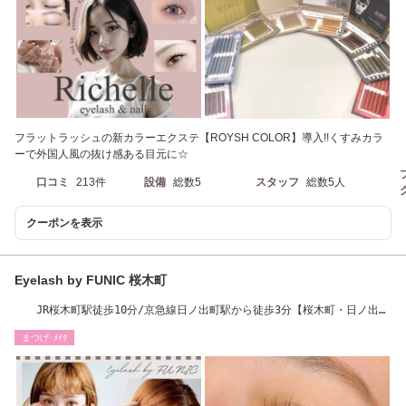
フラットラッシュの新カラーエクステ【ROYSH COLOR】導入!!くすみカラ
ーで外国人風の抜け感ある目元に☆
口コミ
213件
設備
総数5
スタッフ
総数5人
クーポンを表示
Eyelash by FUNIC 桜木町
JR桜木町駅徒歩10分/京急線日ノ出町駅から徒歩3分【桜木町・日ノ出
町】
まつげ･ﾒｲｸ