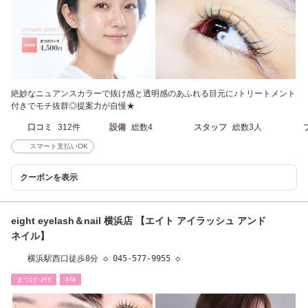
絶妙なニュアンスカラーで抜け感と透明感のあふれる目元に♪トリートメント
付きでモチ抜群◎提案力が自慢★
口コミ
312件
設備
総数4
スタッフ
総数3人
スマート支払いOK
クーポンを表示
eight eyelash＆nail 横浜店 【エイト アイラッシュ アンド
ネイル】
横浜駅西口徒歩8分 ◇ 045-577-9955 ◇
まつげ･ﾒｲｸ
ﾈｲﾙ