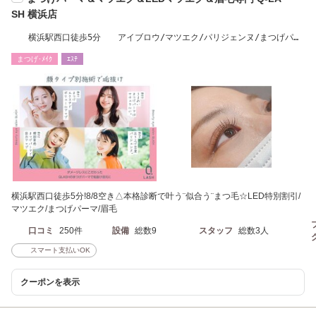
SH 横浜店
横浜駅西口徒歩5分 アイブロウ/マツエク/パリジェンヌ/まつげパー
マ/Q-LASH横浜店
まつげ･ﾒｲｸ
ｴｽﾃ
横浜駅西口徒歩5分!8/8空き△本格診断で叶う¨似合う¨まつ毛☆LED特別割引/
マツエク/まつげパーマ/眉毛
口コミ
250件
設備
総数9
スタッフ
総数3人
スマート支払いOK
クーポンを表示