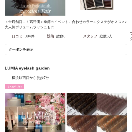
＜全店舗口コミ高評価＞季節のイベントに合わせカラーエクステがオススメ♪
大人気ボリュームラッシュも☆
口コミ
384件
設備
総数6
スタッフ
総数6人
クーポンを表示
LUMIA eyelash garden
横浜駅西口から徒歩7分
まつげ･ﾒｲｸ