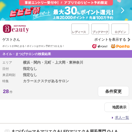
レディース
ブックマーク
ログイン
ゲストさん
ポイントを表示する
ポイントが1%たまる！
ポイントはサロン予約でつかえる！
ネイル・まつげサロンの検索結果
横浜・関内・元町・上大岡・東神奈川
エリア
指定なし
日付
指定なし
来店時刻
カラーエクステがあるサロン
特集
28
条件変更
件
地図表示
求人一覧
まつげパーマ＆マツエク＆LEDマツエク＆眉毛専門 Q-LA
PR