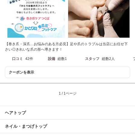
【巻き爪・深爪…お悩みのある方必見】足や爪のトラブルは当店にお任せ下
さい◎きれいな爪の形へ導きます！
口コミ
42件
設備
総数1
スタッフ
総数2人
クーポンを表示
1 / 1ページ
ヘアトップ
ネイル・まつげトップ