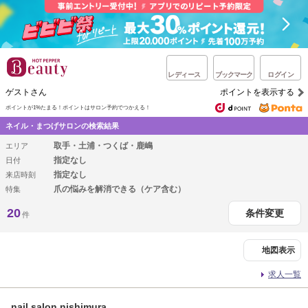
レディース
ブックマーク
ログイン
ゲストさん
ポイントを表示する
ポイントが1%たまる！
ポイントはサロン予約でつかえる！
ネイル・まつげサロンの検索結果
取手・土浦・つくば・鹿嶋
エリア
指定なし
日付
指定なし
来店時刻
爪の悩みを解消できる（ケア含む）
特集
20
条件変更
件
地図表示
求人一覧
nail salon nishimura