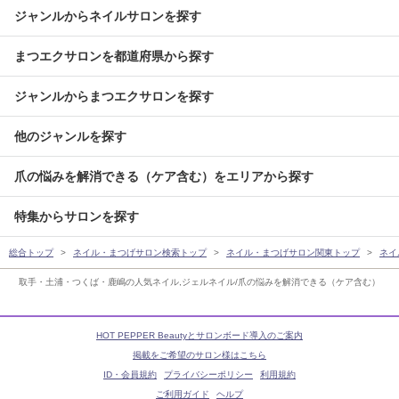
ジャンルからネイルサロンを探す
まつエクサロンを都道府県から探す
ジャンルからまつエクサロンを探す
他のジャンルを探す
爪の悩みを解消できる（ケア含む）をエリアから探す
特集からサロンを探す
総合トップ
ネイル・まつげサロン検索トップ
ネイル・まつげサロン関東トップ
ネイ
取手・土浦・つくば・鹿嶋の人気ネイル,ジェルネイル/爪の悩みを解消できる（ケア含む）
HOT PEPPER Beautyとサロンボード導入のご案内
掲載をご希望のサロン様はこちら
ID・会員規約
プライバシーポリシー
利用規約
ご利用ガイド
ヘルプ