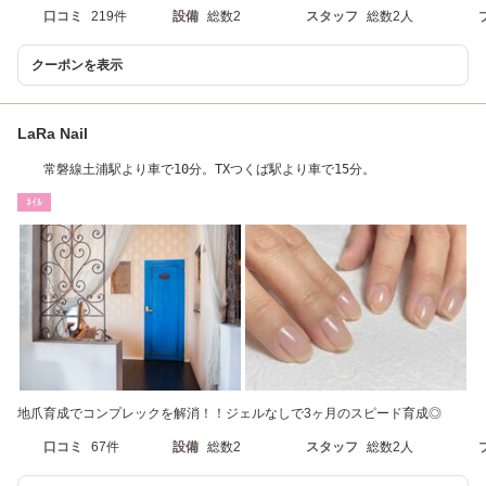
口コミ
219件
設備
総数2
スタッフ
総数2人
クーポンを表示
LaRa Nail
常磐線土浦駅より車で10分。TXつくば駅より車で15分。
ﾈｲﾙ
地爪育成でコンプレックを解消！！ジェルなしで3ヶ月のスピード育成◎
口コミ
67件
設備
総数2
スタッフ
総数2人