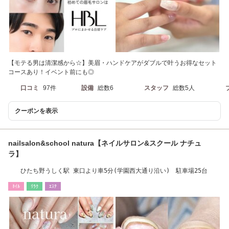
【モテる男は清潔感から☆】美眉・ハンドケアがダブルで叶うお得なセット
コースあり！イベント前にも◎
口コミ
97件
設備
総数6
スタッフ
総数5人
クーポンを表示
nailsalon&school natura【ネイルサロン&スクール ナチュ
ラ】
ひたち野うしく駅 東口より車5分(学園西大通り沿い) 駐車場25台
ﾈｲﾙ
ﾘﾗｸ
ｴｽﾃ