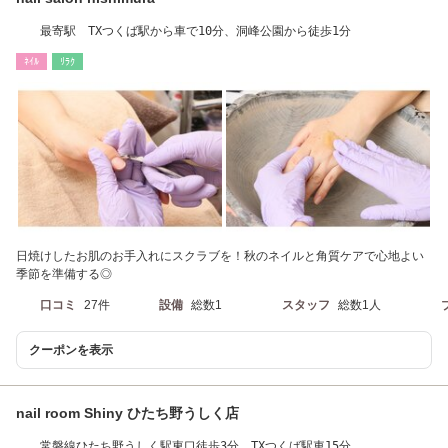
最寄駅 TXつくば駅から車で10分、洞峰公園から徒歩1分
ﾈｲﾙ
ﾘﾗｸ
日焼けしたお肌のお手入れにスクラブを！秋のネイルと角質ケアで心地よい
季節を準備する◎
口コミ
27件
設備
総数1
スタッフ
総数1人
クーポンを表示
nail room Shiny ひたち野うしく店
常磐線ひたち野うしく駅東口徒歩3分、TXつくば駅車15分