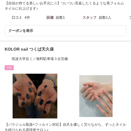
【自信が持てる美しいお手元に☆】ついつい見返したくるような美フォルム
ネイルに仕上げます♪
口コミ
4件
設備
総数1
スタッフ
総数1人
クーポンを表示
KOLOR nail つくば天久保
筑波大学近く／無料駐車場３台完備
ﾈｲﾙ
【パラジェル取扱×フィルイン対応】自爪を優しく労りながら、ずっとネイル
を続けられる高技術サロン♪