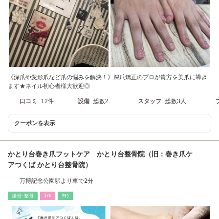
《深爪や変形爪など爪の悩みを解決！》深爪矯正のプロが貴方を美爪に導き
ます★ネイル初心者様大歓迎◎
口コミ
12件
設備
総数2
スタッフ
総数3人
クーポンを表示
かとり台巻き爪フットケア かとり台整骨院（旧：巻き爪ケ
アつくば かとり台整骨院）
万博記念公園駅より車で2分
接骨･整骨
ﾈｲﾙ
ﾘﾗｸ