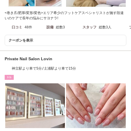
<巻き爪/肥厚/変形/変色>エリア希少のフットケアスペシャリストが施す段違
いのケアで長年の悩みにサヨナラ!
口コミ
48件
設備
総数3
スタッフ
総数3人
クーポンを表示
Private Nail Salon Lovin
神立駅より車で5分/土浦駅より車で15分
ﾈｲﾙ