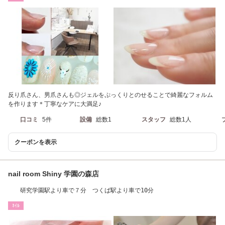
反り爪さん、男爪さんも◎ジェルをぷっくりとのせることで綺麗なフォルム
を作ります＊丁寧なケアに大満足♪
口コミ
5件
設備
総数1
スタッフ
総数1人
クーポンを表示
nail room Shiny 学園の森店
研究学園駅より車で７分 つくば駅より車で10分
ﾈｲﾙ