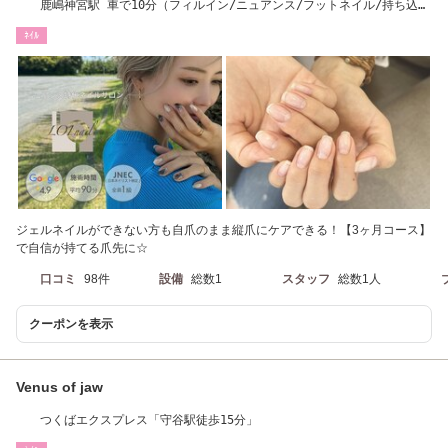
鹿嶋神宮駅 車で10分（フィルイン/ニュアンス/フットネイル/持ち込
み/オフのみ）
ﾈｲﾙ
ジェルネイルができない方も自爪のまま縦爪にケアできる！【3ヶ月コース】
で自信が持てる爪先に☆
口コミ
98件
設備
総数1
スタッフ
総数1人
クーポンを表示
Venus of jaw
つくばエクスプレス「守谷駅徒歩15分」