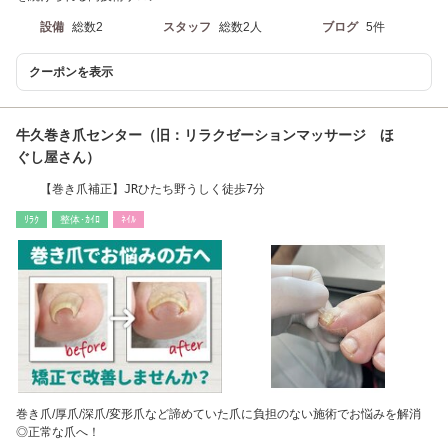
設備
総数2
スタッフ
総数2人
ブログ
5件
クーポンを表示
牛久巻き爪センター（旧：リラクゼーションマッサージ ほ
ぐし屋さん）
【巻き爪補正】JRひたち野うしく徒歩7分
ﾘﾗｸ
整体･ｶｲﾛ
ﾈｲﾙ
巻き爪/厚爪/深爪/変形爪など諦めていた爪に負担のない施術でお悩みを解消
◎正常な爪へ！