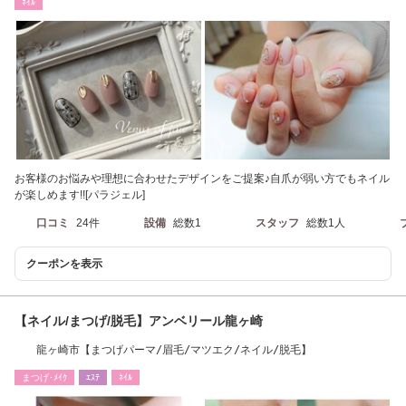
ﾈｲﾙ
お客様のお悩みや理想に合わせたデザインをご提案♪自爪が弱い方でもネイル
が楽しめます!![パラジェル]
口コミ
24件
設備
総数1
スタッフ
総数1人
クーポンを表示
【ネイル/まつげ/脱毛】アンベリール龍ヶ崎
龍ヶ崎市【まつげパーマ/眉毛/マツエク/ネイル/脱毛】
まつげ･ﾒｲｸ
ｴｽﾃ
ﾈｲﾙ