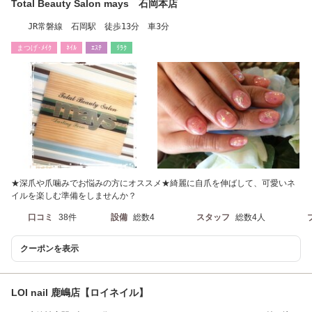
Total Beauty Salon mays 石岡本店
JR常磐線 石岡駅 徒歩13分 車3分
まつげ･ﾒｲｸ
ﾈｲﾙ
ｴｽﾃ
ﾘﾗｸ
★深爪や爪噛みでお悩みの方にオススメ★綺麗に自爪を伸ばして、可愛いネ
イルを楽しむ準備をしませんか？
口コミ
38件
設備
総数4
スタッフ
総数4人
クーポンを表示
LOI nail 鹿嶋店【ロイネイル】