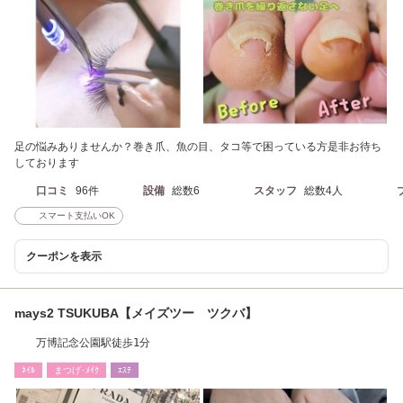
足の悩みありませんか？巻き爪、魚の目、タコ等で困っている方是非お待ち
しております
口コミ
96件
設備
総数6
スタッフ
総数4人
スマート支払いOK
クーポンを表示
mays2 TSUKUBA【メイズツー ツクバ】
万博記念公園駅徒歩1分
ﾈｲﾙ
まつげ･ﾒｲｸ
ｴｽﾃ