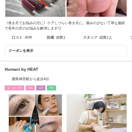
《巻き爪でお悩みの方に》ケアしづらい巻き爪に。痛みの少ない丁寧な施術
で長年の爪のお悩みを解消します◎
口コミ
40件
設備
総数1
スタッフ
総数1人
クーポンを表示
Humani by HEAT
鹿島神宮駅から徒歩4分
まつげ･ﾒｲｸ
ﾈｲﾙ
ｴｽﾃ
ﾘﾗｸ