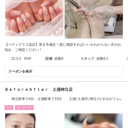
【ペディグラス認定】巻き爪補正！誰に相談すればいいかわからない爪のお
悩み、ご相談ください！
口コミ
95件
設備
総数6
スタッフ
総数6人
クーポンを表示
ＢｅｆｏｒｅＡｆｔｅｒ 土浦神立店
神立駅車で4分・土浦駅車で15分 土浦/土浦市/神立/かすみがうら
市/つくば市/阿見町
ﾈｲﾙ
まつげ･ﾒｲｸ