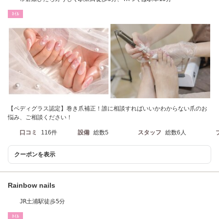
ﾈｲﾙ
【ペディグラス認定】巻き爪補正！誰に相談すればいいかわからない爪のお
悩み、ご相談ください！
口コミ
116件
設備
総数5
スタッフ
総数6人
クーポンを表示
Rainbow nails
JR土浦駅徒歩5分
ﾈｲﾙ