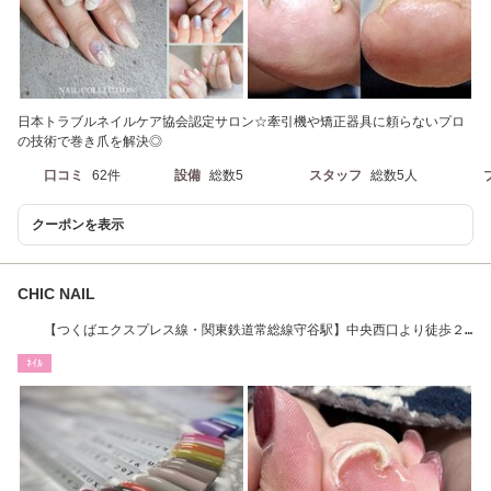
日本トラブルネイルケア協会認定サロン☆牽引機や矯正器具に頼らないプロ
の技術で巻き爪を解決◎
口コミ
62件
設備
総数5
スタッフ
総数5人
クーポンを表示
CHIC NAIL
【つくばエクスプレス線・関東鉄道常総線守谷駅】中央西口より徒歩２
０分 車で５分
ﾈｲﾙ