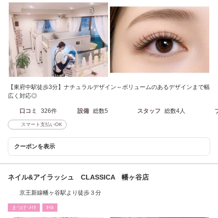
【東府中駅徒歩3分】ナチュラルデザイン～ボリュームのあるデザインまで幅
広く対応◎
口コミ
326件
設備
総数5
スタッフ
総数4人
スマート支払いOK
クーポンを表示
ネイル&アイラッシュ CLASSICA 幡ヶ谷店
京王新線幡ヶ谷駅より徒歩３分
まつげ･ﾒｲｸ
ﾈｲﾙ