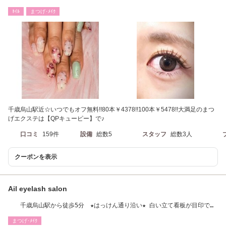
ﾈｲﾙ
まつげ･ﾒｲｸ
千歳烏山駅近☆いつでもオフ無料!!80本￥4378!!100本￥5478!!大満足のまつ
げエクステは【QPキューピー】で♪
口コミ
159件
設備
総数5
スタッフ
総数3人
クーポンを表示
Ail eyelash salon
千歳烏山駅から徒歩5分 ★はっけん通り沿い★ 白い立て看板が目印で
す!
まつげ･ﾒｲｸ