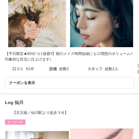
【平日限定★60分つけ放題!!】朝のメイク時間短縮にも◎理想のボリューム×
印象的な目元に仕上げます♪
口コミ
61件
設備
総数2
スタッフ
総数2人
クーポンを表示
Log 仙川
【京王線／仙川駅より徒歩３分】
まつげ･ﾒｲｸ