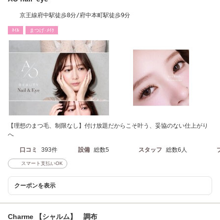
京王線府中駅徒歩8分/府中本町駅徒歩9分
ﾈｲﾙ
まつげ･ﾒｲｸ
【理想のまつ毛、制限なし】付け放題だからこそ叶う、妥協のない仕上がり
へ
口コミ
393件
設備
総数5
スタッフ
総数6人
スマート支払いOK
クーポンを表示
Charme 【シャルム】 調布