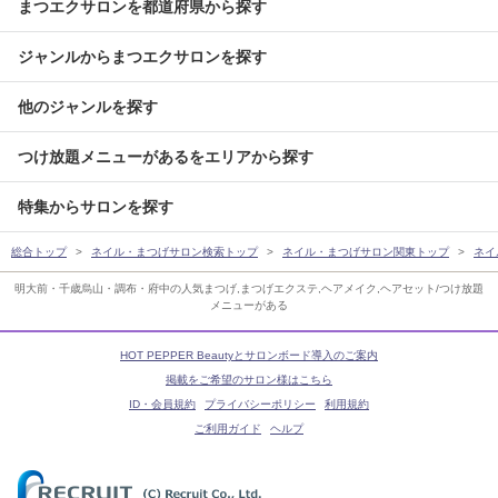
まつエクサロンを都道府県から探す
ジャンルからまつエクサロンを探す
他のジャンルを探す
つけ放題メニューがあるをエリアから探す
特集からサロンを探す
総合トップ
ネイル・まつげサロン検索トップ
ネイル・まつげサロン関東トップ
ネイ
明大前・千歳烏山・調布・府中の人気まつげ,まつげエクステ,ヘアメイク,ヘアセット/つけ放題
メニューがある
HOT PEPPER Beautyとサロンボード導入のご案内
掲載をご希望のサロン様はこちら
ID・会員規約
プライバシーポリシー
利用規約
ご利用ガイド
ヘルプ