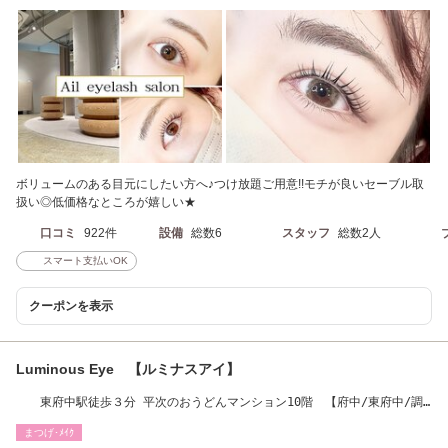
ボリュームのある目元にしたい方へ♪つけ放題ご用意!!モチが良いセーブル取
扱い◎低価格なところが嬉しい★
口コミ
922件
設備
総数6
スタッフ
総数2人
スマート支払いOK
クーポンを表示
Luminous Eye 【ルミナスアイ】
東府中駅徒歩３分 平次のおうどんマンション10階 【府中/東府中/調
布/分倍河原】
まつげ･ﾒｲｸ