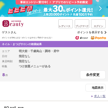
レディース
ブックマーク
ログイン
ゲストさん
ポイントを表示する
ポイントが1%たまる！
ポイントはサロン予約でつかえる！
ネイル・まつげサロンの検索結果
明大前・千歳烏山・調布・府中
エリア
指定なし
日付
指定なし
来店時刻
つけ放題メニューがある
特集
8
条件変更
件
地図表示
求人一覧
AO nail eye