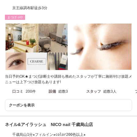
京王線調布駅徒歩3分
まつげ･ﾒｲｸ
当日予約OK★まつげ診断士や講師も務めたスタッフが丁寧に施術!付け放題メ
ニューは上下つけ放題もあります!
口コミ
200件
設備
総数3
スタッフ
総数3人
クーポンを表示
ネイル&アイラッシュ NICO nail 千歳烏山店
千歳烏山1分★フィルイン★color200色以上★