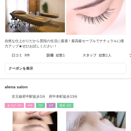
自然な仕上がりだから普段の生活に最適！最高級セーブルでナチュラルに瞳
力アップ★ぜひお試しください！
口コミ
9件
設備
総数1
スタッフ
総数1人
クーポンを表示
alena salon
京王線府中駅徒歩1分 府中本町徒歩13分
まつげ･ﾒｲｸ
ﾈｲﾙ
ﾘﾗｸ
ｴｽﾃ
整体･ｶｲﾛ