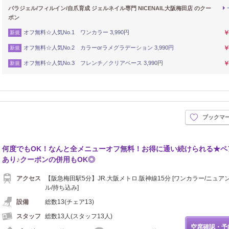
パラジェル/フィルイン/自爪育成 ジェルネイル専門 NICENAIL大阪梅田店 のクー
ポン
オフ無料☆人気No.1 ワンカラー 3,990円
￥
新規
オフ無料☆人気No.2 カラーorラメグラデーション 3,990円
￥
新規
オフ無料☆人気No.3 フレンチ／クリアベース 3,990円
￥
新規
ブックマ
何度でもOK！なんと全メニューオフ無料！お得に通い続けられる★ペ
あり♪クーポンの併用もOK◎
アクセス
【阪急梅田駅5分】JR.大阪メトロ.阪神線15分 [ワンカラー/ニュア
ル/持ち込み]
設備
総数13(チェア13)
スタッフ
総数13人(スタッフ13人)
空席確認・予