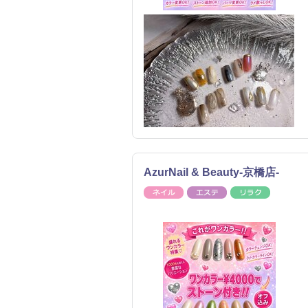
AzurNail & Beauty-京橋店-
ネイル
エステ
リラク