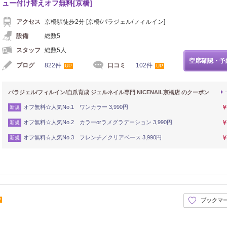
ュー付け替えオフ無料[京橋]
アクセス
京橋駅徒歩2分 [京橋/パラジェル/フィルイン]
設備
総数5
スタッフ
総数5人
空席確認・予
ブログ
822件
口コミ
102件
UP
UP
パラジェル/フィルイン/自爪育成 ジェルネイル専門 NICENAIL京橋店 のクーポン
オフ無料☆人気No.1 ワンカラー 3,990円
￥
新規
オフ無料☆人気No.2 カラーorラメグラデーション 3,990円
￥
新規
オフ無料☆人気No.3 フレンチ／クリアベース 3,990円
￥
新規
P
ブックマ