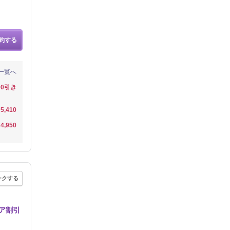
約する
一覧へ
00引き
5,410
4,950
ークする
ア割引