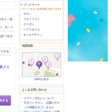
ブックマーク
ログインすると会員情報に保存できます
サロン
スタイリスト
の求人一覧
クーポン
ージ
次へ
ヘアスタイル
ネイルデザイン
地図で表示
地図検索
ークする
全メニ
MAPを表示
よくある問い合わせ
スマート支払いについて
約する
行きたいサロン・近隣のサロ
ンが掲載されていません
ポイントはどこのサロンで使