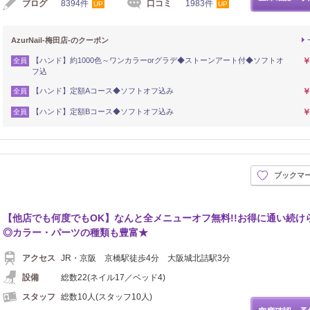
ブログ
8394件
口コミ
1983件
UP
UP
AzurNail-梅田店-のクーポン
【ハンド】約1000色～ワンカラーorグラデ◆ストーンアート付◆ソフトオ
￥
全員
フ込
【ハンド】定額Aコース◆ソフトオフ込み
￥
全員
【ハンド】定額Bコース◆ソフトオフ込み
￥
全員
ブックマ
【他店でも何度でもOK】なんと全メニューオフ無料!!お得に通い続け
◎カラー・パーツの種類も豊富★
アクセス
JR・京阪 京橋駅徒歩4分 大阪城北詰駅3分
設備
総数22(ネイル17／ベッド4)
スタッフ
総数10人(スタッフ10人)