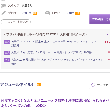
スタッフ
総数5人
ブログ
2281件
口コミ
338件
UP
UP
空席確認・予
スマート支払いOK
パラジェル取扱 ジェルネイル専門 FASTNAIL 大阪梅田店のクーポン
★平日12:30～17:30限定★ 全メニュー 800円OFFクーポン ※オフ/ケア
￥8
全員
対象外
人気No.1★【定額】5,410円コース ─ 最新トレンドデザイン200種♪
￥
全員
人気No.2★ 夏の限定色* 水光マグネット/フラッシュマグネットネイル♪ ￥4
￥
全員
950
店-【アジュールネイル】
UP
ブックマ
何度でもOK！なんと全メニューオフ無料！お得に通い続けられる★ペ
あり♪クーポンの併用もOK◎