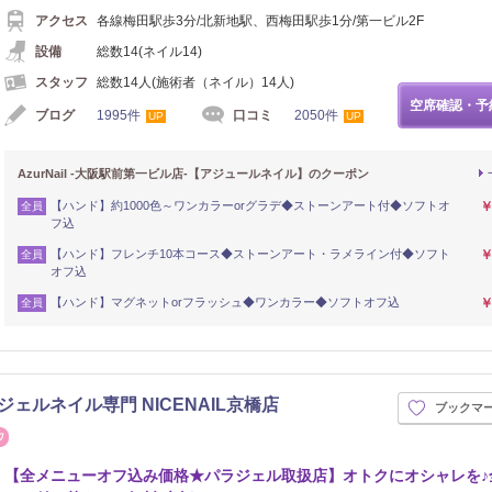
アクセス
各線梅田駅歩3分/北新地駅、西梅田駅歩1分/第一ビル2F
設備
総数14(ネイル14)
スタッフ
総数14人(施術者（ネイル）14人)
空席確認・予
ブログ
1995件
口コミ
2050件
UP
UP
AzurNail -大阪駅前第一ビル店-【アジュールネイル】のクーポン
【ハンド】約1000色～ワンカラーorグラデ◆ストーンアート付◆ソフトオ
￥
全員
フ込
【ハンド】フレンチ10本コース◆ストーンアート・ラメライン付◆ソフト
￥
全員
オフ込
【ハンド】マグネットorフラッシュ◆ワンカラー◆ソフトオフ込
￥
全員
ジェルネイル専門 NICENAIL京橋店
ブックマ
まつげ・メイク
【全メニューオフ込み価格★パラジェル取扱店】オトクにオシャレを♪