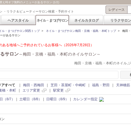
え時オフ無料のメニューがあるサロン (1/2)
レディース
ン ・リラク＆ビューティーサロン検索・予約サイト
ヘアスタイル
ネイル・まつげサロン
ネイルカタログ
リラクサロ
イル・まつげサロン関西トップ
>
ネイル・まつげサロン梅田・京橋・福島・本町トップ
>
梅田・
ューがあるサロン
ある地域へご予約されているお客様へ（2026年7月28日）
るサロン
～梅田・京橋・福島・本町のネイルサロン～
梅田・京橋・福島・本町のネイル,
リアすべて
｜
梅田・西梅田
｜
芝田・茶屋町・中崎町
｜
福島・野田
｜
天神橋筋
後橋・本町
｜
エリア変更
｜
駅変更
日（8/7）
｜
土曜日（8/8）
｜
日曜日（8/9）
｜
カレンダー指定
ロン