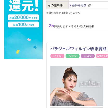
その他条件
条件を追加
※日付未定では指定できません
25
件あります - ネイルの検索結果
パラジェル/フィルイン/自爪育成 
ネイル
リラク
エステ