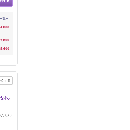
約する
一覧へ
4,000
5,600
5,400
ークする
安心♪
さだし/フ