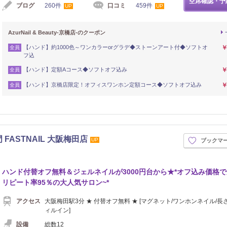
空席確認・予
ブログ
260件
口コミ
459件
UP
UP
AzurNail & Beauty-京橋店-のクーポン
【ハンド】約1000色～ワンカラーorグラデ◆ストーンアート付◆ソフトオ
￥
全員
フ込
【ハンド】定額Aコース◆ソフトオフ込み
￥
全員
【ハンド】京橋店限定！オフィスワンホン定額コース◆ソフトオフ込み
￥
全員
FASTNAIL 大阪梅田店
UP
ブックマ
ハンド付替オフ無料＆ジェルネイルが3000円台から★*オフ込み価格で
リピート率95％の大人気サロン~*
アクセス
大阪梅田駅3分 ★ 付替オフ無料 ★ [マグネット/ワンホンネイル/長
ィルイン]
設備
総数12