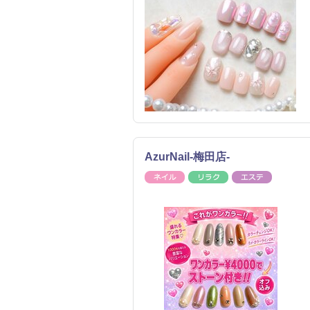
AzurNail-梅田店-
ネイル
リラク
エステ