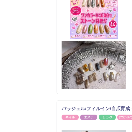
パラジェル/フィルイン/自爪育成 
ネイル
エステ
リラク