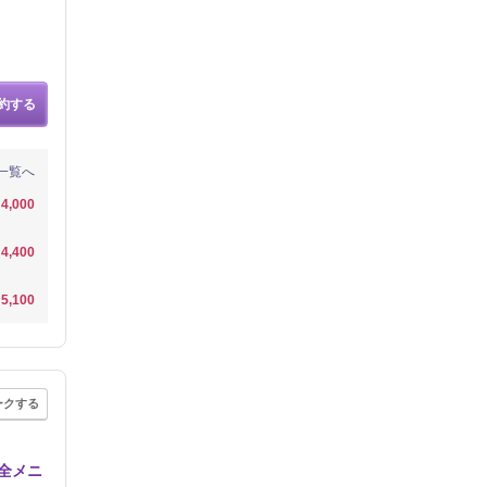
約する
一覧へ
4,000
4,400
5,100
ークする
全メニ