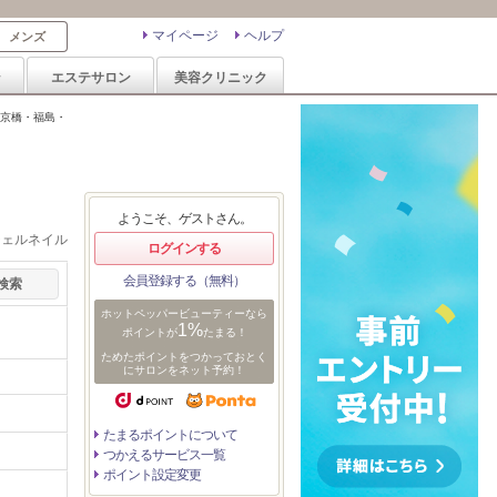
マイページ
ヘルプ
メンズ
ン
エステサロン
美容クリニック
京橋・福島・
ようこそ、ゲストさん。
ジェルネイル
ログインする
会員登録する（無料）
ホットペッパービューティーなら
1%
ポイントが
たまる！
ためたポイントをつかっておとく
にサロンをネット予約！
たまるポイントについて
つかえるサービス一覧
ポイント設定変更