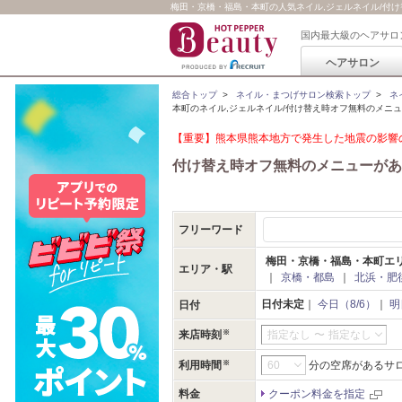
梅田・京橋・福島・本町の人気ネイル,ジェルネイル/付け替
国内最大級のヘアサロ
ヘアサロン
総合トップ
>
ネイル・まつげサロン検索トップ
>
ネ
本町のネイル,ジェルネイル/付け替え時オフ無料のメニ
【重要】熊本県熊本地方で発生した地震の影響の
付け替え時オフ無料のメニューがあ
フリーワード
梅田・京橋・福島・本町エ
エリア・駅
｜
京橋・都島
｜
北浜・肥
日付未定
｜
今日（8/6）
｜
明
日付
来店時刻
指定なし
〜
指定なし
利用時間
分の空席があるサ
料金
クーポン料金を指定