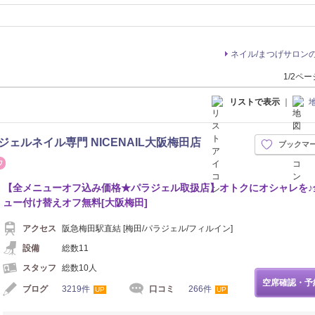
ネイル/まつげサロン
1/2ペ
リストで表示
｜
ジェルネイル専門 NICENAIL大阪梅田店
ブックマ
まつげ・メイク
【全メニューオフ込み価格★パラジェル取扱店】オトクにオシャレを♪
ュー付け替えオフ無料[大阪梅田]
アクセス
阪急梅田駅直結 [梅田/パラジェル/フィルイン]
設備
総数11
スタッフ
総数10人
空席確認・予
ブログ
3219件
口コミ
266件
UP
UP