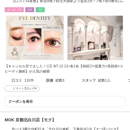
【口コミ5★多数】駅近◎地下鉄北大路駅より徒歩2分！/地下鉄5番出口が
最短です☆
まつげ･ﾒｲｸ
ｴｽﾃ
ﾘﾗｸ
【キャンセル空でました！◎】8/7.12.13♪各1名【持続◎×提案力×高技術×ス
ピーディ施術】が人気の秘密
口コミ
132件
設備
総数3
スタッフ
総数1人
スマート支払いOK
クーポンを表示
MOK 京都北白川店【モク】
市バス3番仕伏町行き「北白川小倉町」下車徒歩1分【まつ毛パーマ】