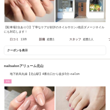
【駐車場2台あり◎】丁寧なケアが好評のネイルサロン♪他店ダメージネイル
にも対応します！
口コミ
13件
設備
総数1
スタッフ
総数1人
クーポンを表示
nailsalonアリューム北山
地下鉄烏丸線【北山駅】4番出口から徒歩5分→salon
ﾈｲﾙ