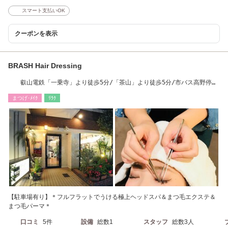
スマート支払いOK
クーポンを表示
BRASH Hair Dressing
叡山電鉄「一乗寺」より徒歩5分/「茶山」より徒歩5分/市バス高野停留
所より徒歩5分
まつげ･ﾒｲｸ
ﾘﾗｸ
【駐車場有り】＊フルフラットでうける極上ヘッドスパ＆まつ毛エクステ＆
まつ毛パーマ＊
口コミ
5件
設備
総数1
スタッフ
総数3人