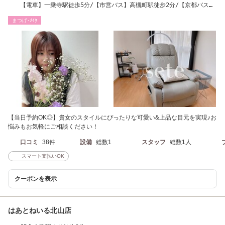
【電車】一乗寺駅徒歩5分/【市営バス】高槻町駅徒歩2分/【京都バス】
玉岡町駅徒歩5分
まつげ･ﾒｲｸ
【当日予約OK◎】貴女のスタイルにぴったりな可愛い&上品な目元を実現♪お
悩みもお気軽にご相談ください！
口コミ
38件
設備
総数1
スタッフ
総数1人
スマート支払いOK
クーポンを表示
はあとねいる北山店