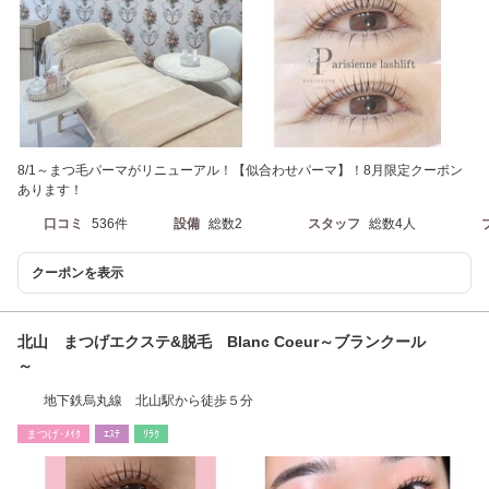
8/1～まつ毛パーマがリニューアル！【似合わせパーマ】！8月限定クーポン
あります！
口コミ
536件
設備
総数2
スタッフ
総数4人
クーポンを表示
北山 まつげエクステ&脱毛 Blanc Coeur～ブランクール
～
地下鉄烏丸線 北山駅から徒歩５分
まつげ･ﾒｲｸ
ｴｽﾃ
ﾘﾗｸ