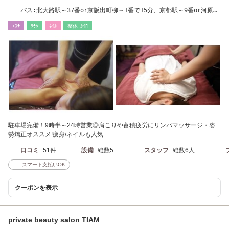
バス:北大路駅～37番or京阪出町柳～1番で15分、京都駅～9番or河原町
～37番で45分
ｴｽﾃ
ﾘﾗｸ
ﾈｲﾙ
整体･ｶｲﾛ
駐車場完備！9時半～24時営業◎肩こりや蓄積疲労にリンパマッサージ・姿
勢矯正オススメ!痩身/ネイルも人気
口コミ
51件
設備
総数5
スタッフ
総数6人
スマート支払いOK
クーポンを表示
private beauty salon TIAM