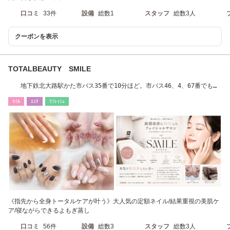
口コミ
33件
設備
総数1
スタッフ
総数3人
クーポンを表示
TOTALBEAUTY SMILE
地下鉄北大路駅かた市バス35番で10分ほど。市バス46、4、67番でも来
れます。
ﾈｲﾙ
ｴｽﾃ
ﾘﾌﾚｯｼｭ
《指先から全身トータルケアが叶う》大人気の定額ネイル/結果重視の美肌ケ
ア/寝ながらできるよもぎ蒸し
口コミ
56件
設備
総数3
スタッフ
総数3人