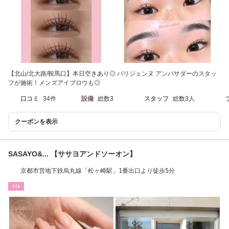
【北山/北大路/鞍馬口】本日空きあり◎ パリジェンヌ アンバサダーのスタッ
フが施術！メンズアイブロウも◎
口コミ
34件
設備
総数3
スタッフ
総数3人
クーポンを表示
SASAYO&... 【ササヨアンドソーオン】
京都市営地下鉄烏丸線「松ヶ崎駅」1番出口より徒歩5分
ﾈｲﾙ