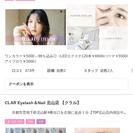
ワンカラー￥5000～/持ち込み◎《LEDエクステ120本￥6600/パーマ￥5500/
アイブロウ￥5000》
口コミ
373件
設備
総数2
スタッフ
総数2人
クーポンを表示
CLAR Eyelash＆Nail 北山店 【クラル】
京都市営地下鉄北山駅4番出口を左側に徒歩１分【TOP北山店内併設サロ
ン】
まつげ･ﾒｲｸ
ﾈｲﾙ
ｴｽﾃ