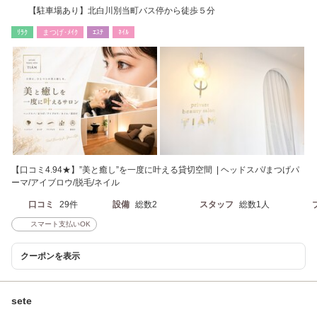
【駐車場あり】北白川別当町バス停から徒歩５分
ﾘﾗｸ
まつげ･ﾒｲｸ
ｴｽﾃ
ﾈｲﾙ
【口コミ4.94★】”美と癒し”を一度に叶える貸切空間 | ヘッドスパ/まつげパ
ーマ/アイブロウ/脱毛/ネイル
口コミ
29件
設備
総数2
スタッフ
総数1人
スマート支払いOK
クーポンを表示
sete