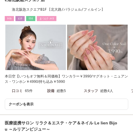
洛北阪急スクエアB1F [北大路/パラジェル/フィルイン]
ﾈｲﾙ
ｴｽﾃ
ﾘﾗｸ
まつげ･ﾒｲｸ
本日空【いつもオフ無料＆同価格】ワンカラー￥3990/マグネット・ニュアン
ス・ワンホン￥4990/持ち込み￥5990
口コミ
65件
設備
総数5
スタッフ
総数4人
クーポンを表示
医療提携サロン リラク＆エステ・ケア＆ネイル Le lien Bijo
u ～ルリアンビジュー～