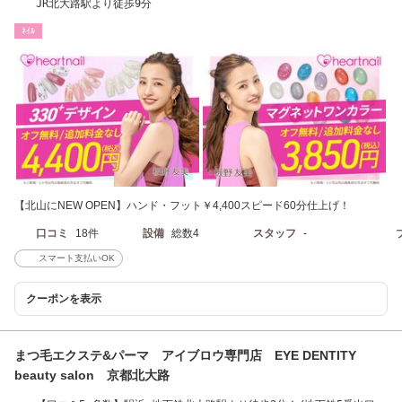
JR北大路駅より徒歩9分
ﾈｲﾙ
【北山にNEW OPEN】ハンド・フット￥4,400スピード60分仕上げ！
口コミ
18件
設備
総数4
スタッフ
-
スマート支払いOK
クーポンを表示
まつ毛エクステ&パーマ アイブロウ専門店 EYE DENTITY
beauty salon 京都北大路