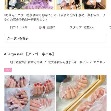
8月限定モニター特別価格でお得にケア♪【看護師施術】脱毛・美肌管理・リ
ラクの完全予約制一軒家サロン♪
口コミ
87件
設備
総数2
スタッフ
総数2人
クーポンを表示
Allergo nail 【アレゴ ネイル】
地下鉄鞍馬口駅すぐ南隣 / 北大路駅から徒歩8分 ネイル / マグネッ
ト / パラジェル
ﾈｲﾙ