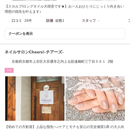
【スカルプ/ロングネイル大得意です★】お一人おひとりにじっくり向き合い
理想の指先を叶えます♪
口コミ
24件
設備
総数1
スタッフ
-
クーポンを表示
ネイルサロンCheers!-チアーズ-
京都府京都市上京区大宮通寺之内上る筋違橋町三丁目５６１ 2階
ﾈｲﾙ
【初めての方歓迎】上品な指先へ♪ケアとモチも安心の完全個室1席 の大人向