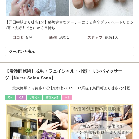
【元田中駅より徒歩1分】経験豊富なオーナーによる完全プライベートサロン
♪高い技術力でとにかく長持ち！
口コミ
57件
設備
総数1
スタッフ
総数1人
クーポンを表示
【看護師施術】脱毛・フェイシャル・小顔・リンパマッサー
ジ【Nurse Salon Sana】
北大路駅より徒歩13分|京都市バス9・37系統下鳥田町より徒歩2分|堀川
北大路近くです！
ﾘﾗｸ
ｴｽﾃ
ﾘﾌﾚｯｼｭ
整体･ｶｲﾛ
ﾈｲﾙ