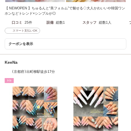
【 NEWOPEN 】ちゅるんと“美フォルム”で魅せる◇大人かわいいや韓国ワン
ホンなどトレンド×シンプルが◎
口コミ
25件
設備
総数1
スタッフ
総数1人
スマート支払いOK
クーポンを表示
KeeNa
(京都府)出町柳駅徒歩17分
ﾈｲﾙ