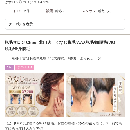
けサロン◎ ラメグラ￥4,950
口コミ
6件
設備
総数2
スタッフ
総数1人
クーポンを表示
脱毛サロン Cheer 北山店 うなじ脱毛/WAX脱毛/顔脱毛/VIO
脱毛/全身脱毛
京都市営地下鉄烏丸線『北大路駅』1番出口より徒歩17分
ｴｽﾃ
まつげ･ﾒｲｸ
《当日OK/北山/眠れるWAX脱毛》お盆の帰省・浴衣の後ろ姿に。3日前でも
間に合う駆け込みケア◎