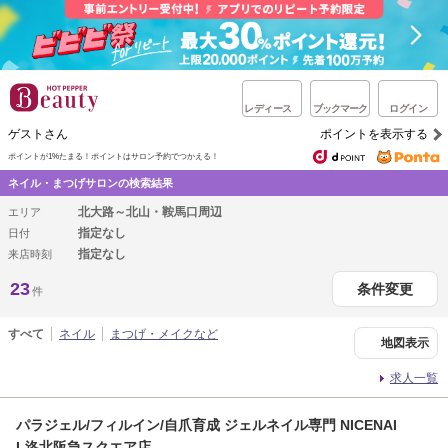
レディース
ブックマーク
ログイン
ゲストさん
ポイントを表示する
ポイントが1%たまる！
ポイントはサロン予約でつかえる！
ネイル・まつげサロンの検索結果
北大路～北山・鞍馬口周辺
エリア
指定なし
日付
指定なし
来店時刻
23
条件変更
件
すべて
ネイル
まつげ・メイクなど
地図表示
求人一覧
パラジェル/フィルイン/自爪育成 ジェルネイル専門 NICENAI
L洛北阪急スクエア店