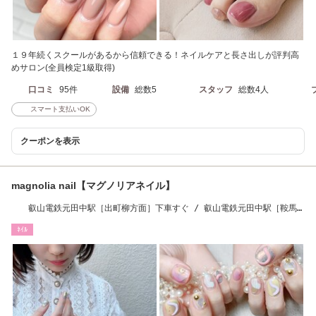
１９年続くスクールがあるから信頼できる！ネイルケアと長さ出しが評判高
めサロン(全員検定1級取得)
口コミ
95件
設備
総数5
スタッフ
総数4人
スマート支払いOK
クーポンを表示
magnolia nail【マグノリアネイル】
叡山電鉄元田中駅［出町柳方面］下車すぐ / 叡山電鉄元田中駅［鞍馬
方面］下車徒歩1分
ﾈｲﾙ