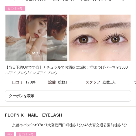
まつげ･ﾒｲｸ
【当日予約OKです◎】ナチュラルでお洒落に垢抜け◎まつげパーマ￥3500
～/アイブロウ/メンズアイブロウ
口コミ
178件
設備
総数1
スタッフ
総数1人
クーポンを表示
FLOPNIK NAIL EYELASH
京都市バス9or37or1大宮総門口町徒歩1分/46大宮交通公園前徒歩5分
御薗橋通り沿い
ﾈｲﾙ
まつげ･ﾒｲｸ