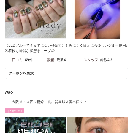
【LEDグルーで今までにない持続力】しみにくく目元にも優しいグルー使用♪
装着後も綺麗な状態をキープ◎
口コミ
69件
設備
総数4
スタッフ
総数4人
クーポンを表示
wao
大阪メトロ四ツ橋線 北加賀屋駅３番出口左上
まつげ･ﾒｲｸ