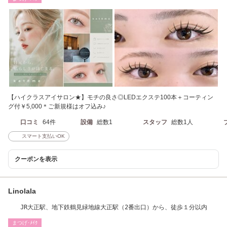
【ハイクラスアイサロン★】モチの良さ◎LEDエクステ100本＋コーティン
グ付￥5,000＊ご新規様はオフ込み♪
口コミ
64件
設備
総数1
スタッフ
総数1人
スマート支払いOK
クーポンを表示
Linolala
JR大正駅、地下鉄鶴見緑地線大正駅（2番出口）から、徒歩１分以内
まつげ･ﾒｲｸ