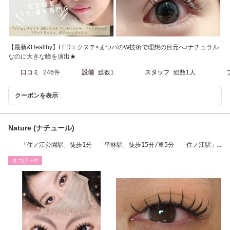
【最新&Healthy】LEDエクステ×まつパのW技術で理想の目元へ♪ナチュラル
なのに大きな瞳を演出★
口コミ
246件
設備
総数1
スタッフ
総数1人
クーポンを表示
Nature (ナチュール)
「住ノ江公園駅」徒歩1分 「平林駅」徒歩15分/車5分 「住ノ江駅」
徒歩17分/車5分
まつげ･ﾒｲｸ