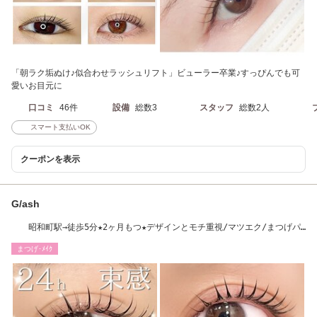
「朝ラク垢ぬけ♪似合わせラッシュリフト」ビューラー卒業♪すっぴんでも可
愛いお目元に
口コミ
46件
設備
総数3
スタッフ
総数2人
スマート支払いOK
クーポンを表示
G/ash
昭和町駅→徒歩5分★2ヶ月もつ★デザインとモチ重視/マツエク/まつげパ
ーマ/パリエク
まつげ･ﾒｲｸ