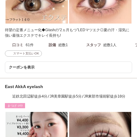
待望の定番メニュー化◆G/ashの“2ヵ月もつ”LEDマツエク◎夏の汗・湿気に
強い最強エクステでキレイ長持ち!
口コミ
61件
設備
総数1
スタッフ
総数1人
スマート支払いOK
クーポンを表示
East AkkA eyelash
近鉄北田辺駅徒歩4分/JR美章園駅徒歩5分/JR東部市場前駅徒歩10分
まつげ･ﾒｲｸ