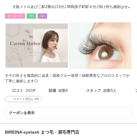
大阪メトロあびこ駅2番出口5分/JR我孫子町駅６分/掛け持ち施術はせず
マンツーマン施術
まつげ･ﾒｲｸ
ﾘﾗｸ
ｴｽﾃ
モチの良さを徹底的に追及！国産グルー使用！経験豊富なプロのスタッフが
丁寧に施術します◎
口コミ
242件
設備
総数6
スタッフ
総数5人
スマート支払いOK
クーポンを表示
BIREINA eyelash まつ毛・眉毛専門店