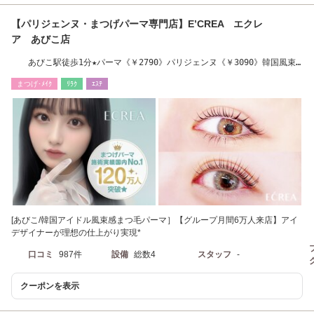
【パリジェンヌ・まつげパーマ専門店】E’CREA エクレ
ア あびこ店
あびこ駅徒歩1分★パーマ《￥2790》パリジェンヌ《￥3090》韓国風束
感まつげ《￥3790》
まつげ･ﾒｲｸ
ﾘﾗｸ
ｴｽﾃ
[あびこ/韓国アイドル風束感まつ毛パーマ］【グループ月間6万人来店】アイ
デザイナーが理想の仕上がり実現*
口コミ
987件
設備
総数4
スタッフ
-
クーポンを表示