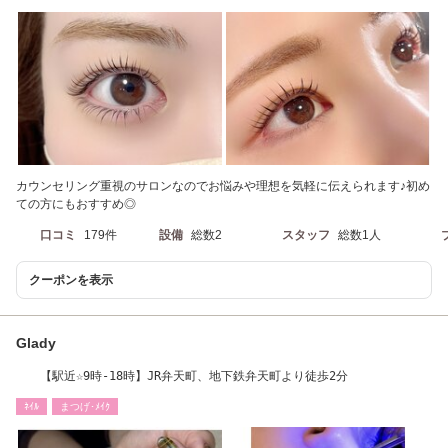
カウンセリング重視のサロンなのでお悩みや理想を気軽に伝えられます♪初め
ての方にもおすすめ◎
口コミ
179件
設備
総数2
スタッフ
総数1人
クーポンを表示
Glady
【駅近☆9時-18時】JR弁天町、地下鉄弁天町より徒歩2分
ﾈｲﾙ
まつげ･ﾒｲｸ