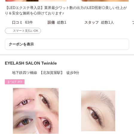
【LEDエクステ導入店】業界最少ワット数の出力のLED照射◎美しい仕上が
り＆安全な施術を心掛けております♪
口コミ
63件
設備
総数1
スタッフ
総数1人
スマート支払いOK
クーポンを表示
EYELASH SALON Twinkle
地下鉄四ツ橋線 【北加賀屋駅】 徒歩9分
まつげ･ﾒｲｸ