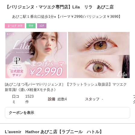
【パリジェンヌ・マツエク専門店】Lila リラ あびこ店
あびこ駅１番出口徒歩1分★【パーマ￥2990/パリジェンヌ￥3690】
まつげ･ﾒｲｸ
ﾘﾗｸ
ｴｽﾃ
[あびこ/まつ毛パーマ/パリジェンヌ］【フラットラッシュ取扱店】マツエク
新常識!《濃いX軽量Xモチ良さ》
口コ
1523
設備
総数4
スタッフ
-
ミ
件
クーポンを表示
L'avenir Hathor あびこ店【ラブニール ハトル】