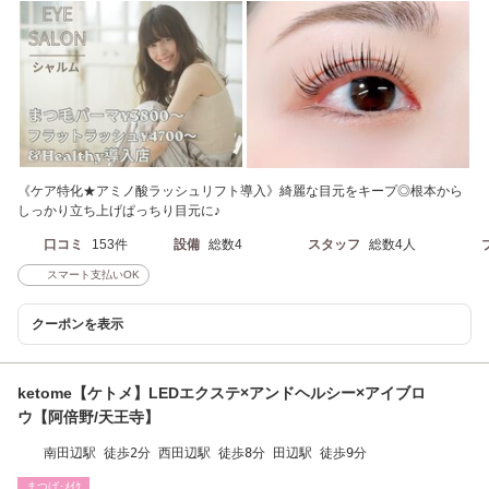
《ケア特化★アミノ酸ラッシュリフト導入》綺麗な目元をキープ◎根本から
しっかり立ち上げぱっちり目元に♪
口コミ
153件
設備
総数4
スタッフ
総数4人
スマート支払いOK
クーポンを表示
ketome【ケトメ】LEDエクステ×アンドヘルシー×アイブロ
ウ【阿倍野/天王寺】
南田辺駅 徒歩2分 西田辺駅 徒歩8分 田辺駅 徒歩9分
まつげ･ﾒｲｸ