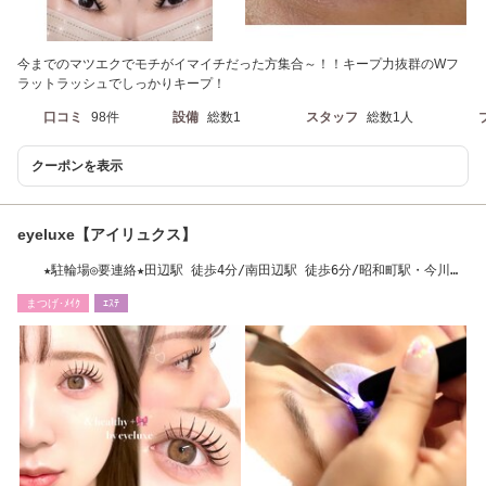
今までのマツエクでモチがイマイチだった方集合～！！キープ力抜群のWフ
ラットラッシュでしっかりキープ！
口コミ
98件
設備
総数1
スタッフ
総数1人
クーポンを表示
eyeluxe【アイリュクス】
★駐輪場◎要連絡★田辺駅 徒歩4分/南田辺駅 徒歩6分/昭和町駅・今川駅
徒歩13分
まつげ･ﾒｲｸ
ｴｽﾃ