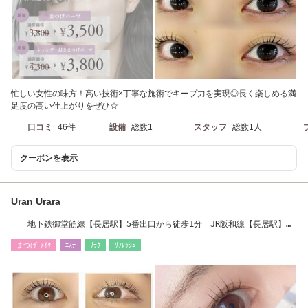
忙しい女性の味方！高い技術×丁寧な施術でキープ力を実現◎長く楽しめる満
足度の高い仕上がりをぜひ☆
口コミ
46件
設備
総数1
スタッフ
総数1人
クーポンを表示
Uran Urara
地下鉄御堂筋線【長居駅】5番出口から徒歩1分 JR阪和線【長居駅】徒
歩3分
まつげ･ﾒｲｸ
ｴｽﾃ
ﾘﾗｸ
ﾘﾌﾚｯｼｭ