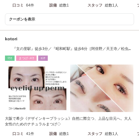
口コミ
64件
設備
総数1
スタッフ
総数1人
クーポンを表示
kotori
『文の里駅』徒歩3分／『昭和町駅』徒歩6分［阿倍野／天王寺／松虫／
美章園／河堀口］
ﾘﾗｸ
まつげ･ﾒｲｸ
ｴｽﾃ
大阪で希少《デザインキープラッシュ》自然に際立つ、上品な目元へ。大人
女性のためのナチュラルまつげ◇
口コミ
41件
設備
総数1
スタッフ
総数1人