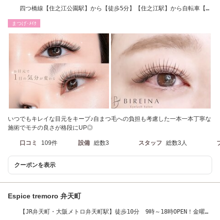
四つ橋線【住之江公園駅】から【徒歩5分】【住之江駅】から自転車【7
分】
まつげ･ﾒｲｸ
いつでもキレイな目元をキープ♪自まつ毛への負担も考慮した一本一本丁寧な
施術でモチの良さが格段にUP◎
口コミ
109件
設備
総数3
スタッフ
総数3人
クーポンを表示
Espice tremoro 弁天町
【JR弁天町・大阪メトロ弁天町駅】徒歩10分 9時～18時OPEN！金曜の