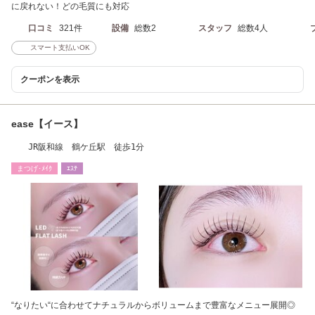
に戻れない！どの毛質にも対応
口コミ
321件
設備
総数2
スタッフ
総数4人
スマート支払いOK
クーポンを表示
ease【イース】
JR阪和線 鶴ケ丘駅 徒歩1分
まつげ･ﾒｲｸ
ｴｽﾃ
“なりたい“に合わせてナチュラルからボリュームまで豊富なメニュー展開◎