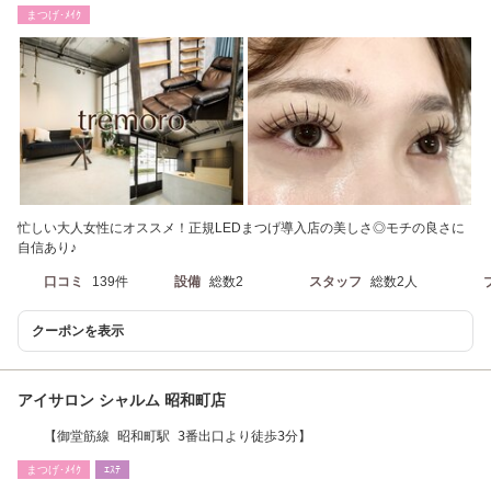
み11時～
まつげ･ﾒｲｸ
忙しい大人女性にオススメ！正規LEDまつげ導入店の美しさ◎モチの良さに
自信あり♪
口コミ
139件
設備
総数2
スタッフ
総数2人
クーポンを表示
アイサロン シャルム 昭和町店
【御堂筋線 昭和町駅 3番出口より徒歩3分】
まつげ･ﾒｲｸ
ｴｽﾃ