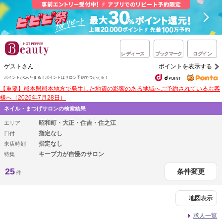
レディース
ブックマーク
ログイン
ゲストさん
ポイントを表示する
ポイントが1%たまる！
ポイントはサロン予約でつかえる！
【重要】熊本県熊本地方で発生した地震の影響のある地域へご予約されているお客
様へ（2026年7月28日）
ネイル・まつげサロンの検索結果
昭和町・大正・住吉・住之江
エリア
指定なし
日付
指定なし
来店時刻
キープ力が自慢のサロン
特集
25
条件変更
件
地図表示
求人一覧