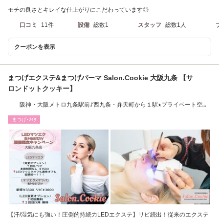
モチの良さとキレイな仕上がりにこだわっています◎
口コミ
11件
設備
総数1
スタッフ
総数1人
クーポンを表示
まつげエクステ&まつげパーマ Salon.Cookie 大阪九条 【サ
ロンドットクッキー】
阪神・大阪メトロ九条駅前♪西九条・弁天町から１駅★プライベート空間
で安心
まつげ･ﾒｲｸ
【汗/湿気にも強い！圧倒的持続力LEDエクステ】リピ続出！従来のエクステ