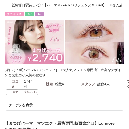
阪急塚口駅徒歩2分♪【パーマ￥2740★パリジェンヌ￥3340】LED導入店
まつげ･ﾒｲｸ
ﾘﾗｸ
ｴｽﾃ
[塚口/まつ毛パーマ/パリジェンヌ］《大人気マツエク専門店》豊富なデザイ
ンと技術力が人気の秘密★
口コ
1747
設備
総数4
スタッフ
総数4人
ミ
件
スマート支払いOK
クーポンを表示
【まつげパーマ・マツエク・眉毛専門店/西宮北口】Lu more