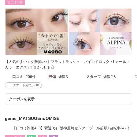
まつげ･ﾒｲｸ
【人気のまつエク勢揃い♪】フラットラッシュ・バインドロック・Lカール・
カラーエクステ♪似合わせも◎
口コミ
206件
設備
総数3
スタッフ
総数2人
スマート支払いOK
クーポンを表示
genic_MATSUGEnoOMISE
【口コミ評価4.8】駅近3分 阪神尼崎センタープール前駅/自転車&バイ
ク駐輪場有