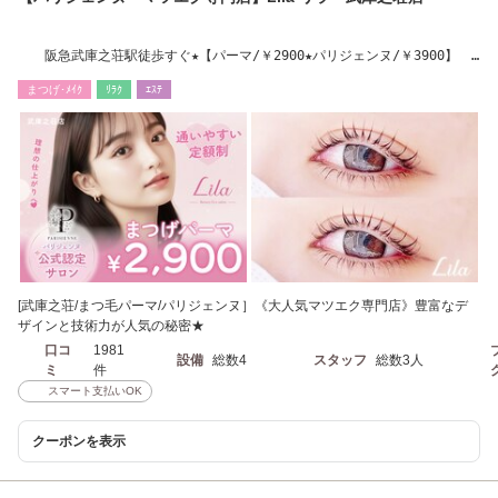
阪急武庫之荘駅徒歩すぐ★【パーマ/￥2900★パリジェンヌ/￥3900】
LED導入店
まつげ･ﾒｲｸ
ﾘﾗｸ
ｴｽﾃ
[武庫之荘/まつ毛パーマ/パリジェンヌ］《大人気マツエク専門店》豊富なデ
ザインと技術力が人気の秘密★
口コ
1981
設備
総数4
スタッフ
総数3人
ミ
件
スマート支払いOK
クーポンを表示