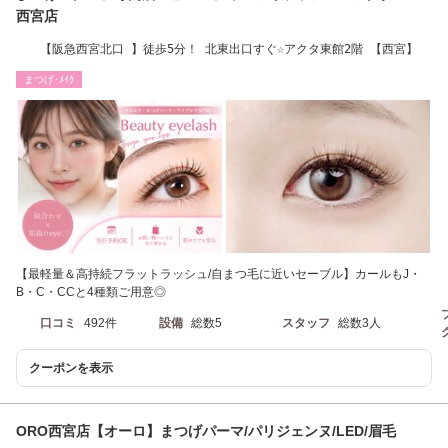
西宮店
【阪急西宮北口 】徒歩5分！ 北東出口すぐ☆アクタ東館2階 【西宮】
まつげ･ﾒｲｸ
【最軽量＆高持続フラットラッシュ/自まつ毛に近いセーブル】カールもJ・
B・C・CCと4種類ご用意◎
口コミ
492件
設備
総数5
スタッフ
総数3人
クーポンを表示
ORO西宮店【オーロ】まつげパーマ/パリジェンヌ/LED/眉毛