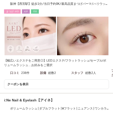
阪神【西宮駅】徒歩1分/当日予約OK/最高品質まつげパーマ/ハリウッド
ブロウリフト
まつげ･ﾒｲｸ
ｴｽﾃ
ﾘﾗｸ
【幅広いエクステをご用意◎】LEDエクステ/フラットラッシュ/セーブル/ボ
リュームラッシュ…お好みをご選択
口コミ
238件
設備
総数2
スタッフ
総数2人
クーポンを表示
i:Ne Nail & Eyelash【アイネ】
ボリュームラッシュ|ダブルフラット|Wフラット|ニュアンス|ワンカラ