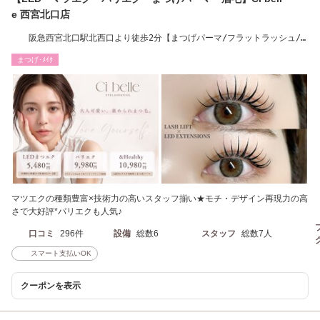
e 西宮北口店
阪急西宮北口駅北西口より徒歩2分【まつげパーマ/フラットラッシュ/
パリジェンヌ】
まつげ･ﾒｲｸ
マツエクの種類豊富×技術力の高いスタッフ揃い★モチ・デザイン再現力の高
さで大好評*パリエクも人気♪
口コミ
296件
設備
総数6
スタッフ
総数7人
スマート支払いOK
クーポンを表示