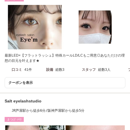
最新LED×【フラットラッシュ】特殊カールLD/LCもご用意◎あなただけの理
想の目元を叶えます★
口コミ
41件
設備
総数3
スタッフ
総数3人
クーポンを表示
Salt eyelashstudio
JR芦屋駅から徒歩6分/阪神芦屋駅から徒歩5分
まつげ･ﾒｲｸ