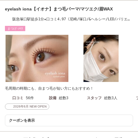
eyelash iona【イオナ】まつ毛パーマ/マツエク/眉WAX
阪急塚口駅徒歩1分★口コミ4.97《尼崎/塚口/&ヘルシー/LED/パリエ
ク/フラットマット》
まつげ･ﾒｲｸ
毛周期の時期にも、自まつ毛が短い方にもおすすめ！
口コミ
56件
設備
総数3
スタッフ
総数3人
2026年6月 NEW OPEN
クーポンを表示