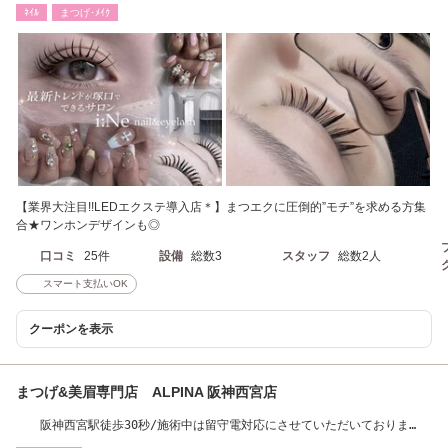
ー|ケア|角質除去
ﾈｲﾙ
まつげ･ﾒｲｸ
【業界大注目!!LEDエクステ導入店＊】まつエクに圧倒的”モチ”を求める方集
合★ワンホンデザインも◎
口コミ
25件
設備
総数3
スタッフ
総数2人
スマート支払いOK
クーポンを表示
まつげ&美眉専門店 ALPINA 阪神西宮店
阪神西宮駅徒歩30秒/施術中は留守電対応にさせていただいておりま
す。