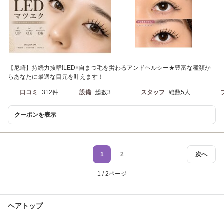
【尼崎】持続力抜群!LED×自まつ毛を労わるアンドヘルシー★豊富な種類か
らあなたに最適な目元を叶えます！
口コミ
312件
設備
総数3
スタッフ
総数5人
クーポンを表示
1
2
次へ
1 / 2ページ
ヘアトップ