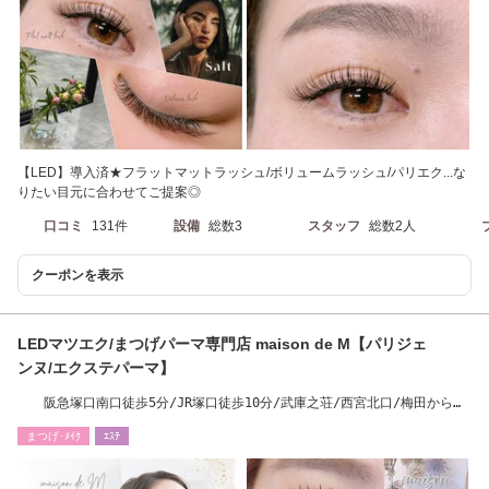
【LED】導入済★フラットマットラッシュ/ボリュームラッシュ/パリエク...な
りたい目元に合わせてご提案◎
口コミ
131件
設備
総数3
スタッフ
総数2人
クーポンを表示
LEDマツエク/まつげパーマ専門店 maison de M【パリジェ
ンヌ/エクステパーマ】
阪急塚口南口徒歩5分/JR塚口徒歩10分/武庫之荘/西宮北口/梅田からも
スグ
まつげ･ﾒｲｸ
ｴｽﾃ