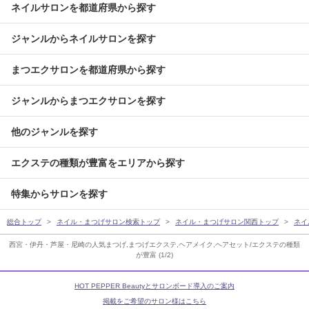
ネイルサロンを都道府県から探す
ジャンルからネイルサロンを探す
まつエクサロンを都道府県から探す
ジャンルからまつエクサロンを探す
他のジャンルを探す
エクステの種類が豊富をエリアから探す
特集からサロンを探す
総合トップ
ネイル・まつげサロン検索トップ
ネイル・まつげサロン関西トップ
ネイ
西宮・伊丹・芦屋・尼崎の人気まつげ,まつげエクステ,ヘアメイク,ヘアセット/エクステの種類
が豊富 (1/2)
HOT PEPPER Beautyとサロンボード導入のご案内
掲載をご希望のサロン様はこちら