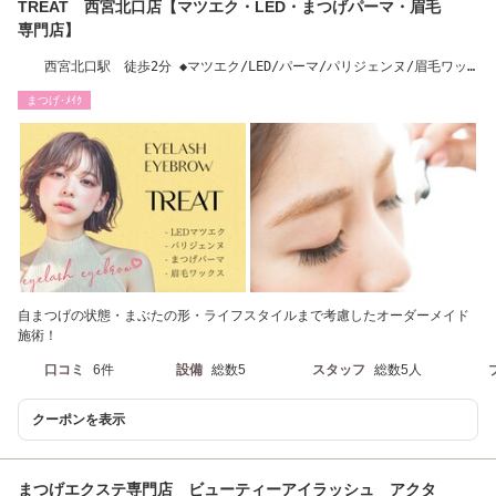
TREAT 西宮北口店【マツエク・LED・まつげパーマ・眉毛
専門店】
西宮北口駅 徒歩2分 ◆マツエク/LED/パーマ/パリジェンヌ/眉毛ワッ
クス/眉パーマ
まつげ･ﾒｲｸ
自まつげの状態・まぶたの形・ライフスタイルまで考慮したオーダーメイド
施術！
口コミ
6件
設備
総数5
スタッフ
総数5人
クーポンを表示
まつげエクステ専門店 ビューティーアイラッシュ アクタ