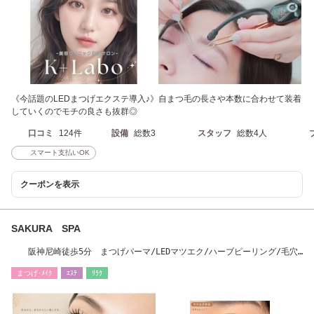
《今話題のLEDまつげエクステ導入♪》自まつ毛の長さや本数に合わせて装着
していくのでモチの良さも抜群◎
口コミ
124件
設備
総数3
スタッフ
総数4人
スマート支払いOK
クーポンを表示
SAKURA SPA
阪神尼崎徒歩5分 まつげパーマ/LEDマツエク/ハーブピーリング/毛穴/
フェイシャル
まつげ･ﾒｲｸ
ｴｽﾃ
ﾘﾗｸ