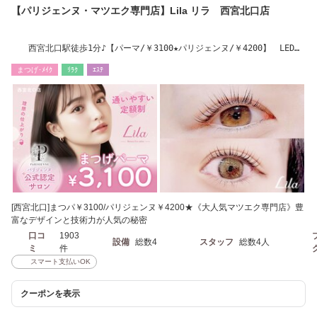
【パリジェンヌ・マツエク専門店】Lila リラ 西宮北口店
西宮北口駅徒歩1分♪【パーマ/￥3100★パリジェンヌ/￥4200】 LED導
入店
まつげ･ﾒｲｸ
ﾘﾗｸ
ｴｽﾃ
[西宮北口]まつパ￥3100/パリジェンヌ￥4200★《大人気マツエク専門店》豊
富なデザインと技術力が人気の秘密
口コ
1903
設備
総数4
スタッフ
総数4人
ミ
件
スマート支払いOK
クーポンを表示