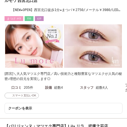
ルモワ 西宮北口店
【NEW★OPEN】西宮北口徒歩1分★まつパ￥2750/メーテル￥3980/LEDエ
クステ￥5900
まつげ･ﾒｲｸ
ﾘﾗｸ
ｴｽﾃ
[西宮]＼大人気マツエク専門店／高い技術力と種類豊富なマツエクが人気の秘
密♪理想の目元を実現します◎
口コミ
205件
設備
総数4
スタッフ
総数4人
スマート支払いOK
クーポンを表示
【パリジェンヌ・マツエク専門店】Lila リラ 武庫之荘店