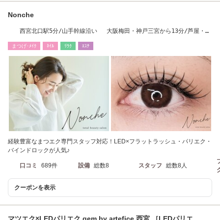
Nonche
西宮北口駅5分/山手幹線沿い 大阪梅田・神戸三宮から13分/芦屋・夙
川・武庫之荘すぐ
まつげ･ﾒｲｸ
ﾈｲﾙ
ﾘﾗｸ
ｴｽﾃ
経験豊富なまつエク専門スタッフ対応！LED×フラットラッシュ・パリエク・
バインドロックが人気♪
口コミ
689件
設備
総数8
スタッフ
総数8人
クーポンを表示
マツエク×LEDパリエク gem by artefice 西宮 ［LEDパリエ