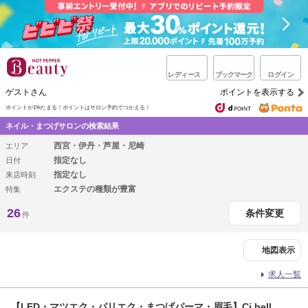
レディース
ブックマーク
ログイン
ゲストさん
ポイントを表示する
ポイントが1%たまる！
ポイントはサロン予約でつかえる！
ネイル・まつげサロンの検索結果
西宮・伊丹・芦屋・尼崎
エリア
指定なし
日付
指定なし
来店時刻
エクステの種類が豊富
特集
26
条件変更
件
地図表示
求人一覧
【LED・マツエク・パリエク・まつげパーマ・眉毛】Ci bell