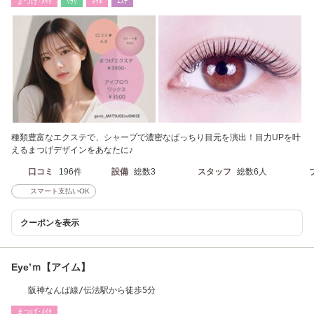
まつげ･ﾒｲｸ
ﾘﾗｸ
ﾈｲﾙ
ｴｽﾃ
種類豊富なエクステで、シャープで濃密なぱっちり目元を演出！目力UPを叶
えるまつげデザインをあなたに♪
口コミ
196件
設備
総数3
スタッフ
総数6人
スマート支払いOK
クーポンを表示
Eye’ｍ【アイム】
阪神なんば線/伝法駅から徒歩5分
まつげ･ﾒｲｸ