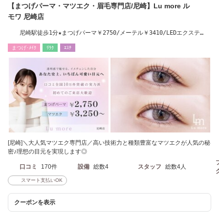
【まつげパーマ・マツエク・眉毛専門店/尼崎】Lu more ル
モワ 尼崎店
尼崎駅徒歩1分★まつげパーマ￥2750/メーテル￥3410/LEDエクステ
￥5250
まつげ･ﾒｲｸ
ﾘﾗｸ
ｴｽﾃ
[尼崎]＼大人気マツエク専門店／高い技術力と種類豊富なマツエクが人気の秘
密♪理想の目元を実現します◎
口コミ
170件
設備
総数4
スタッフ
総数4人
スマート支払いOK
クーポンを表示