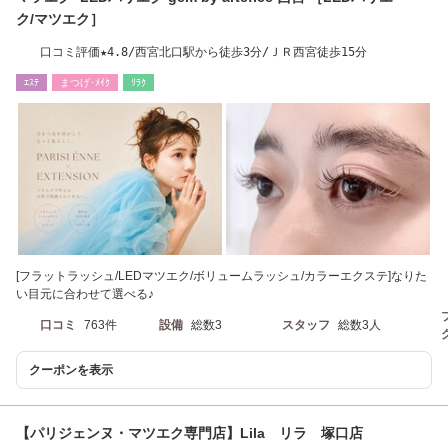
ク/マツエク］
口コミ評価★4.8/西宮北口駅から徒歩3分/ＪＲ西宮徒歩15分
ｴｽﾃ
まつげ･ﾒｲｸ
ﾘﾗｸ
[フラットラッシュ/LEDマツエク/ボリュームラッシュ/カラーエクステ]なりた
い目元に合わせて選べる♪
口コミ
763件
設備
総数3
スタッフ
総数3人
クーポンを表示
【パリジェンヌ・マツエク専門店】Lila リラ 塚口店