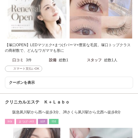
【塚口OPEN】LEDマツエク×まつげパーマ×豊富な毛質。塚口トップクラス
の商材数で、どんなワガママも形に
口コミ
3件
設備
総数1
スタッフ
総数1人
スマート支払いOK
クーポンを表示
クリニカルエステ Ｋ＋Ｌａｂｏ
阪急夙川駅から西へ徒歩3分、JRさくら夙川駅から北西へ徒歩8分
ﾈｲﾙ
まつげ･ﾒｲｸ
ｴｽﾃ
ﾘﾗｸ