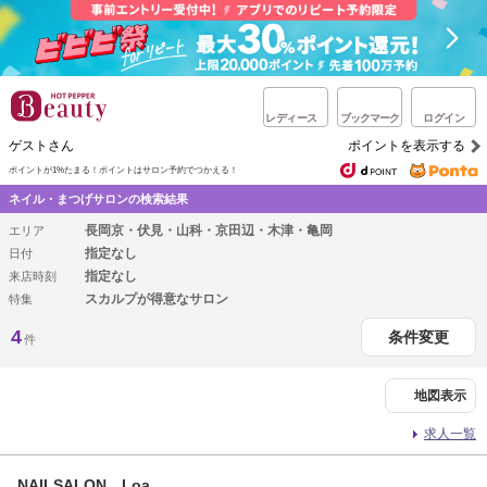
レディース
ブックマーク
ログイン
ゲストさん
ポイントを表示する
ポイントが1%たまる！
ポイントはサロン予約でつかえる！
ネイル・まつげサロンの検索結果
長岡京・伏見・山科・京田辺・木津・亀岡
エリア
指定なし
日付
指定なし
来店時刻
スカルプが得意なサロン
特集
4
条件変更
件
地図表示
求人一覧
NAILSALON Loa