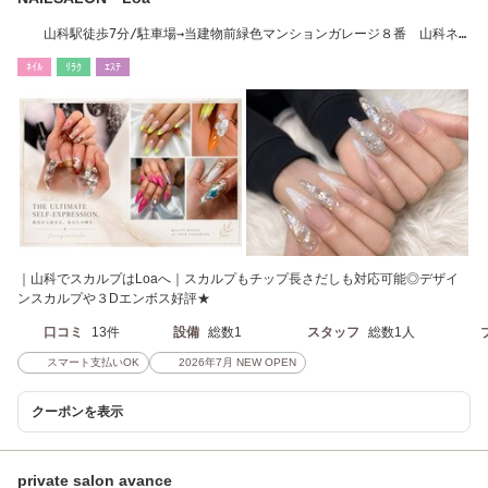
山科駅徒歩7分/駐車場→当建物前緑色マンションガレージ８番 山科ネ
イル/長さだし
ﾈｲﾙ
ﾘﾗｸ
ｴｽﾃ
｜山科でスカルプはLoaへ｜スカルプもチップ長さだしも対応可能◎デザイ
ンスカルプや３Dエンボス好評★
口コミ
13件
設備
総数1
スタッフ
総数1人
スマート支払いOK
2026年7月 NEW OPEN
クーポンを表示
private salon avance