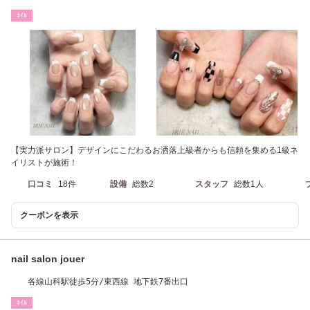
駅から車で14分
ﾈｲﾙ
【実力派サロン】デザインにこだわるお洒落上級者からも信頼を集める1級ネ
イリストが施術！
口コミ
18件
設備
総数2
スタッフ
総数1人
クーポンを表示
nail salon jouer
各線山科駅徒歩5分/東西線 地下鉄7番出口
ﾈｲﾙ