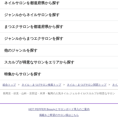
ネイルサロンを都道府県から探す
ジャンルからネイルサロンを探す
まつエクサロンを都道府県から探す
ジャンルからまつエクサロンを探す
他のジャンルを探す
スカルプが得意なサロンをエリアから探す
特集からサロンを探す
総合トップ
ネイル・まつげサロン検索トップ
ネイル・まつげサロン関西トップ
ネイ
長岡京・伏見・山科・京田辺・木津・亀岡の人気ネイル,ジェルネイル/スカルプが得意なサロン
HOT PEPPER Beautyとサロンボード導入のご案内
掲載をご希望のサロン様はこちら