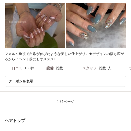
フォルム重視で自爪が伸びたような美しい仕上がりに★デザインの幅も広が
るからイベント前にもオススメ♪
口コミ
133件
設備
総数1
スタッフ
総数1人
クーポンを表示
1 / 1ページ
ヘアトップ