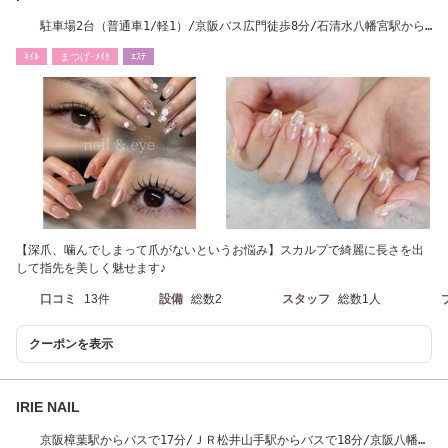
駐車場2台（普通車1/軽1）/京阪バス広門徒歩8分/石清水八幡宮駅から
徒歩30分
ﾈｲﾙ
まつげ･ﾒｲｸ
ｴｽﾃ
【深爪、噛んでしまって爪がないというお悩み】スカルプで綺麗に長さを出
して指先を美しく魅せます♪
口コミ
13件
設備
総数2
スタッフ
総数1人
クーポンを表示
IRIE NAIL
京阪樟葉駅からバスで17分/ＪＲ松井山手駅からバスで18分/京阪八幡市