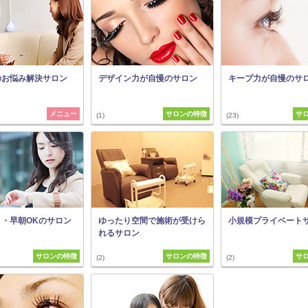
のお悩み解決サロン
デザイン力が自慢のサロン
キープ力が自慢のサ
メニュー
サロンの特徴
サ
(1)
(23)
り・早朝OKのサロン
ゆったり空間で施術が受けら
小規模プライベート
れるサロン
サロンの特徴
サロンの特徴
サ
(2)
(2)