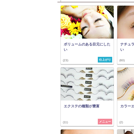
ボリュームのある目元にした
ナチュ
い
い
仕上がり
(23)
(60)
エクステの種類が豊富
カラー
メニュー
(11)
(2)