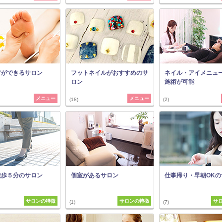
アができるサロン
フットネイルがおすすめのサ
ネイル・アイメニュ
ロン
施術が可能
メニュー
メニュー
(18)
(2)
徒歩５分のサロン
個室があるサロン
仕事帰り・早朝OKの
サロンの特徴
サロンの特徴
サ
(1)
(7)