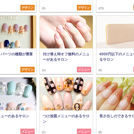
デザイン
デザイン
(3)
(25)
・パーツの種類が豊富
付け替え時オフ無料のメニュ
4000円以下のメニ
ーがあるサロン
るサロン
デザイン
メニュー
(4)
(9)
ニューのあるサロン
つけ放題メニューのあるサロ
長さ出しのできるサ
ン
メニュー
メニュー
(2)
(8)