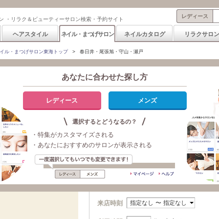
レディース
ン ・リラク＆ビューティーサロン検索・予約サイト
ヘアスタイル
ネイル・まつげサロン
ネイルカタログ
リラクサロ
イル・まつげサロン東海トップ
>
春日井・尾張旭・守山・瀬戸
あなたに合わせた探し方
ル・まつげサロン検索・予約
レディース
メンズ
選択するとどうなるの？
日付・来店時刻から探す
・特集がカスタマイズされる
・あなたにおすすめのサロンが表示される
今日
明日
Sun Aug 09
Mon Aug 10
19:00:25 JST
19:00:25 JST
2026
2026
来店時刻
指定なし
〜
指定なし