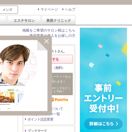
マイページ
ヘルプ
メンズ
ン
エステサロン
美容クリニック
掲載をご希望のサロン様はこちら
美容業界の求人をお探しの方
エリア変更
ようこそ、ゲストさん。
ログインする
会員登録する（無料）
ホットペッパービューティーなら
1%
ポイントが
たまる！
ためたポイントをつかっておとく
日
にサロンをネット予約！
付
を
指
定
たまるポイントについて
つかえるサービス一覧
ポイント設定変更
ブックマーク