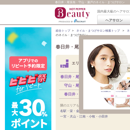
春日井・尾張旭・守山・瀬戸のネイル・まつげサロン
国内最大級のヘアサロ
ヘアサロン
総合トップ
>
ネイル・まつげサロン検索トップ
>
ネ
のネイル・まつげサロン
春日井・尾張旭・守山・瀬戸
のネイ
エリアから探す
春日井・尾張旭・守山・瀬戸すべて
守山・尾張旭・瀬戸
（70）
春日井・高蔵寺
（97）
隣のエリアも見る：
名駅・栄・金山・本山
一宮・犬山・江南・小牧・小田井