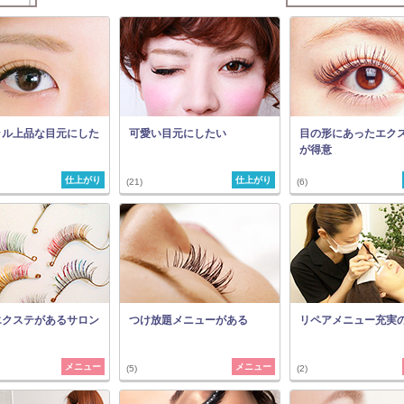
ラル上品な目元にした
可愛い目元にしたい
目の形にあったエク
が得意
仕上がり
仕上がり
(21)
(6)
エクステがあるサロン
つけ放題メニューがある
リペアメニュー充実
メニュー
メニュー
(5)
(2)