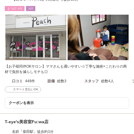
まつげ･ﾒｲｸ
ｴｽﾃ
【お子様同伴OKサロン】ママさんも通いやすい☆丁寧な施術×こだわりの商
材で負担を減らしモチも◎
口コミ
449件
設備
総数3
スタッフ
総数4人
スマート支払いOK
クーポンを表示
T-eye's美容室Fu:wa店
名鉄「柴田駅」徒歩約1分