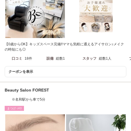
【0歳からOK】キッズスペース完備!!ママも気軽に通えるアイサロン♪メイク
の時短にも◎
口コミ
18件
設備
総数1
スタッフ
総数1人
クーポンを表示
Beauty Salon FOREST
※名和駅から車で5分
まつげ･ﾒｲｸ