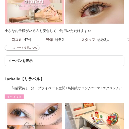
小さなお子様がいる方も安心してご利用いただけます♪♪
口コミ
47件
設備
総数2
スタッフ
総数3人
スマート支払いOK
クーポンを表示
Lyrbelle【リラベル】
前後駅徒歩1分！プライベート空間♪高持続サロン/パーマ×エクステ/ア
イブロウWax
まつげ･ﾒｲｸ