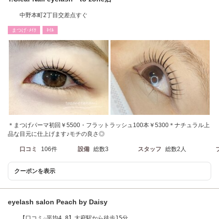
中野本町2丁目交差点すぐ
まつげ･ﾒｲｸ
ﾈｲﾙ
＊まつげパーマ初回￥5500・フラットラッシュ100本￥5300＊ナチュラル上
品な目元に仕上げます♪モチの良さ◎
口コミ
106件
設備
総数3
スタッフ
総数2人
クーポンを表示
eyelash salon Peach by Daisy
【口コミ☆平均4.8】大府駅から徒歩15分