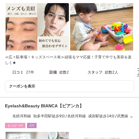
≪広々駐車場！キッズスペース有≫頑張るママ応援！子育て中でも美容を楽
しく★
口コミ
27件
設備
総数2
スタッフ
総数2人
クーポンを表示
Eyelash&Beauty BIANCA【ビアンカ】
名鉄河和線 知多半田駅徒歩9分/名鉄河和線 成岩駅徒歩14分/武豊線 半
田駅徒歩10分
まつげ･ﾒｲｸ
ｴｽﾃ