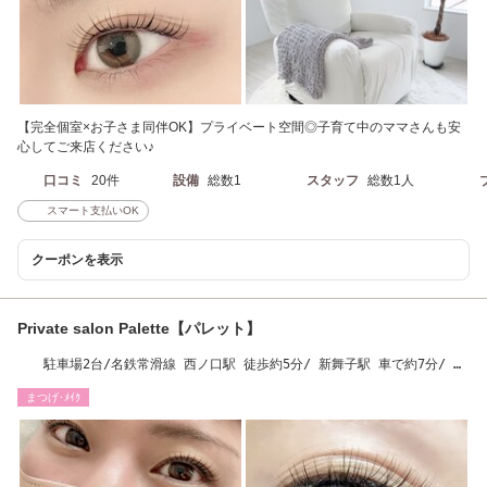
【完全個室×お子さま同伴OK】プライベート空間◎子育て中のママさんも安
心してご来店ください♪
口コミ
20件
設備
総数1
スタッフ
総数1人
スマート支払いOK
クーポンを表示
Private salon Palette【パレット】
駐車場2台/名鉄常滑線 西ノ口駅 徒歩約5分/ 新舞子駅 車で約7分/ 常
滑駅 車で約10分
まつげ･ﾒｲｸ