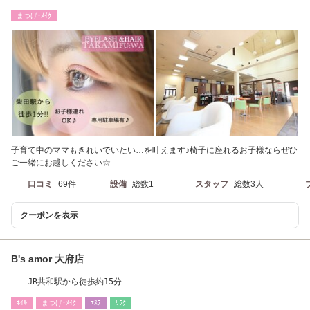
まつげ･ﾒｲｸ
子育て中のママもきれいでいたい…を叶えます♪椅子に座れるお子様ならぜひ
ご一緒にお越しください☆
口コミ
69件
設備
総数1
スタッフ
総数3人
クーポンを表示
B's amor 大府店
JR共和駅から徒歩約15分
ﾈｲﾙ
まつげ･ﾒｲｸ
ｴｽﾃ
ﾘﾗｸ