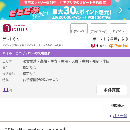
レディース
ブックマーク
ログイン
ゲストさん
ポイントを表示する
ポイントが1%たまる！
ポイントはサロン予約でつかえる！
ネイル・まつげサロンの検索結果
名古屋港・高畑・笠寺・鳴海・大府・豊明・知多・半田
エリア
指定なし
日付
指定なし
来店時刻
お子様同伴OKのサロン
特集
11
条件変更
件
地図表示
求人一覧
T.Clear Nail eyelash to zone店