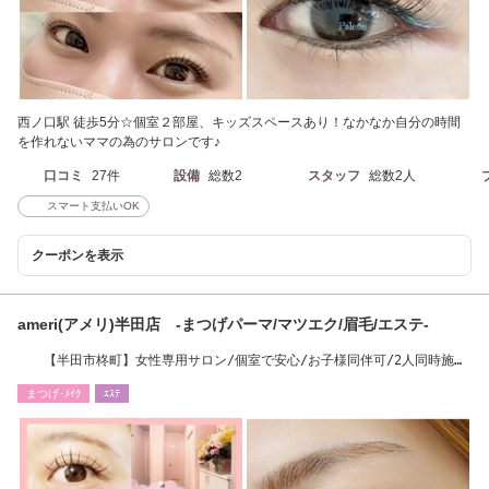
西ノ口駅 徒歩5分☆個室２部屋、キッズスペースあり！なかなか自分の時間
を作れないママの為のサロンです♪
口コミ
27件
設備
総数2
スタッフ
総数2人
スマート支払いOK
クーポンを表示
ameri(アメリ)半田店 -まつげパーマ/マツエク/眉毛/エステ-
【半田市柊町】女性専用サロン/個室で安心/お子様同伴可/2人同時施術
可能
まつげ･ﾒｲｸ
ｴｽﾃ