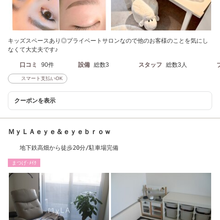
キッズスペースあり◎プライベートサロンなので他のお客様のことを気にし
なくて大丈夫です♪
口コミ
90件
設備
総数3
スタッフ
総数3人
スマート支払いOK
クーポンを表示
ＭｙＬＡｅｙｅ＆ｅｙｅｂｒｏｗ
地下鉄高畑から徒歩20分/駐車場完備
まつげ･ﾒｲｸ