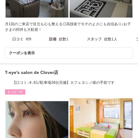
月1回のご来店で目元も心も整える◎高技術でモチのよさにも自信あり♪お子
さまの同伴も大歓迎！
口コミ
8件
設備
総数1
スタッフ
総数1人
クーポンを表示
T-eye's salon de Clover店
【口コミ☆4.61/駐車場20台完備】カフェヨシノ様の手前です
まつげ･ﾒｲｸ