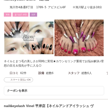
旭川市4条通8丁目 1709-5 アピスビル6F ※旭川駅より徒歩10分
ﾈｲﾙ
まつげ･ﾒｲｸ
ｴｽﾃ
ネイルとまつ毛の美しさが同時に実現★カウンセリング重視でお悩み解決♪理
想の目元＆指先が手に入る◎
口コミ
62件
設備
総数6
スタッフ
総数6人
スマート支払いOK
クーポンを表示
nail&eyelash Vinel 平岸店【ネイルアンドアイラッシュ ヴ