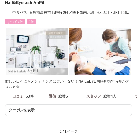
Nail&Eyelash AnFil
中央バス[石狩南高校前]徒歩30秒／地下鉄南北線[麻生駅]・JR[手稲
駅]より車で10～15分
まつげ･ﾒｲｸ
ﾈｲﾙ
忙しい日々にもメンテナンスは欠かせない！NAIL&EYE同時施術で時短がオ
ススメ☆
口コミ
63件
設備
総数6
スタッフ
総数4人
クーポンを表示
1 / 1ページ