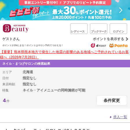
レディース
ブックマーク
ログイン
ゲストさん
ポイントを表示する
ポイントが1%たまる！
ポイントはサロン予約でつかえる！
【重要】熊本県熊本地方で発生した地震の影響のある地域へご予約されているお客
様へ（2026年7月28日）
ネイル・まつげサロンの検索結果
北海道
エリア
指定なし
日付
指定なし
来店時刻
ネイル・アイメニューの同時施術が可能
特集
4
条件変更
件
求人一覧