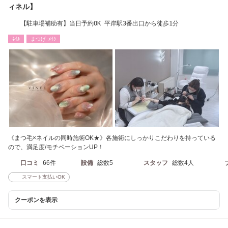
ィネル】
【駐車場補助有】当日予約OK 平岸駅3番出口から徒歩1分
ﾈｲﾙ
まつげ･ﾒｲｸ
《まつ毛×ネイルの同時施術OK★》各施術にしっかりこだわりを持っている
ので、満足度/モチベーションUP！
口コミ
66件
設備
総数5
スタッフ
総数4人
スマート支払いOK
クーポンを表示