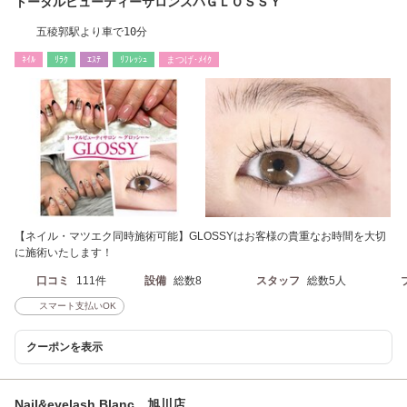
トータルビューティーサロンスパＧＬＯＳＳＹ
五稜郭駅より車で10分
ﾈｲﾙ
ﾘﾗｸ
ｴｽﾃ
ﾘﾌﾚｯｼｭ
まつげ･ﾒｲｸ
【ネイル・マツエク同時施術可能】GLOSSYはお客様の貴重なお時間を大切
に施術いたします！
口コミ
111件
設備
総数8
スタッフ
総数5人
スマート支払いOK
クーポンを表示
Nail&eyelash Blanc 旭川店