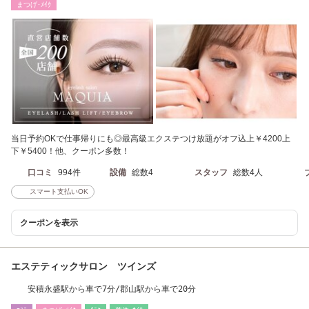
まつげ･ﾒｲｸ
当日予約OKで仕事帰りにも◎最高級エクステつけ放題がオフ込上￥4200上
下￥5400！他、クーポン多数！
口コミ
994件
設備
総数4
スタッフ
総数4人
スマート支払いOK
クーポンを表示
エステティックサロン ツインズ
安積永盛駅から車で7分/郡山駅から車で20分