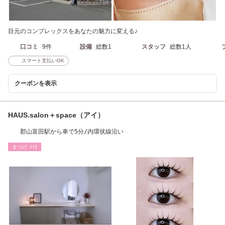
目元のコンプレックスをあなたの魅力に変える♪
口コミ
9件
設備
総数1
スタッフ
総数1人
スマート支払いOK
クーポンを表示
HAUS.salon＋space（アイ）
郡山富田駅から車で5分/内環状線沿い
まつげ･ﾒｲｸ