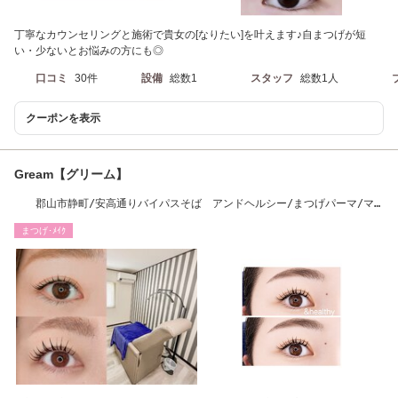
丁寧なカウンセリングと施術で貴女の[なりたい]を叶えます♪自まつげが短
い・少ないとお悩みの方にも◎
口コミ
30件
設備
総数1
スタッフ
総数1人
クーポンを表示
Gream【グリーム】
郡山市静町/安高通りバイパスそば アンドヘルシー/まつげパーマ/マ
ツエク/アイブロウ
まつげ･ﾒｲｸ