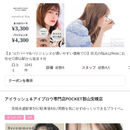
【まつげパーマ&パリジェンヌが通いやすい価格で◎】目元の悩みはNoaにお
任せ◎郡山駅から徒歩４分
口コ
1041
設備
総数6
スタッフ
総数4人
ミ
件
クーポンを表示
アイラッシュ＆アイブロウ専門店POCKET郡山安積店
安積永盛駅車5分/駐車場4台/周囲を気にせずゆっくりできるプライベー
ト空間[郡山安積]
まつげ･ﾒｲｸ
ﾈｲﾙ