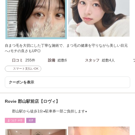
自まつ毛を大切にした丁寧な施術で、まつ毛の健康を守りながら美しい目元
へ♪モチの良さもUP◎
口コミ
255件
設備
総数6
スタッフ
総数4人
スマート支払いOK
クーポンを表示
Rovie 郡山駅前店【ロヴィ】
郡山駅から徒歩1分★駐車券一部ご負担します★
まつげ･ﾒｲｸ
ｴｽﾃ