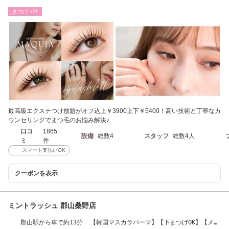
まつげ･ﾒｲｸ
最高級エクステつけ放題がオフ込上￥3900上下￥5400！高い技術と丁寧なカ
ウンセリングでまつ毛のお悩み解決♪
口コ
1865
設備
総数4
スタッフ
総数4人
ミ
件
スマート支払いOK
クーポンを表示
ミントラッシュ 郡山桑野店
郡山駅から車で約13分 【韓国マスカラパーマ】【下まつげOK】【メン