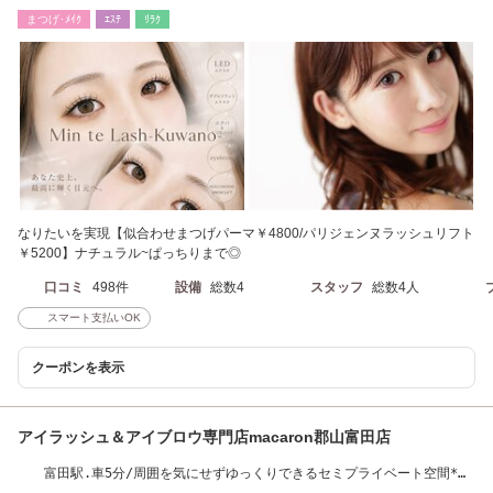
ズ】【耳つぼ】
まつげ･ﾒｲｸ
ｴｽﾃ
ﾘﾗｸ
なりたいを実現【似合わせまつげパーマ￥4800/パリジェンヌラッシュリフト
￥5200】ナチュラル~ぱっちりまで◎
口コミ
498件
設備
総数4
スタッフ
総数4人
スマート支払いOK
クーポンを表示
アイラッシュ＆アイブロウ専門店macaron郡山富田店
富田駅.車5分/周囲を気にせずゆっくりできるセミプライベート空間*お
得なMENUも多数◎