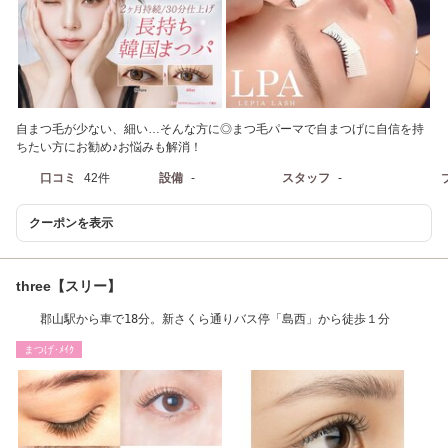
自まつ毛が少ない、細い…そんな方に◎まつ毛パーマで自まつげに自信を持
ちたい方にお勧め♪お悩みも解消！
口コミ
42件
設備
-
スタッフ
-
クーポンを表示
three【スリー】
郡山駅から車で18分。新さくら通りバス停「島西」から徒歩１分
まつげ･ﾒｲｸ