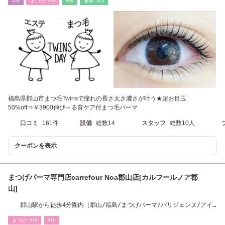
ｴｽﾃ
まつげ･ﾒｲｸ
ﾘﾗｸ
整体･ｶｲﾛ
福島県郡山市まつ毛Twinsで憧れの長さ太さ濃さが叶う★超お目玉
50%off⇒￥3900伸び～る育ケア付まつ毛パーマ
口コミ
161件
設備
総数14
スタッフ
総数10人
クーポンを表示
まつげパーマ専門店carrefour Noa郡山店[カルフールノア郡
山]
郡山駅から徒歩4分圏内［郡山/福島/まつげパーマ/パリジェンヌ/アイ
ブロウ/ネイル］
まつげ･ﾒｲｸ
ﾈｲﾙ