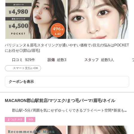
パリジェンヌ＆眉毛スタイリングが通いやすい価格で♪目元の悩みはPOCKET
にお任せ◎[郡山/眉毛]
口コミ
929件
設備
総数3
スタッフ
総数5人
スマート支払いOK
クーポンを表示
MACARON郡山駅前店/マツエク/まつ毛パーマ/眉毛/ネイル
郡山駅~5分/周囲を気にせずゆっくりできるプライベート空間*新規も再
来も通いやすさ◎
まつげ･ﾒｲｸ
ﾈｲﾙ