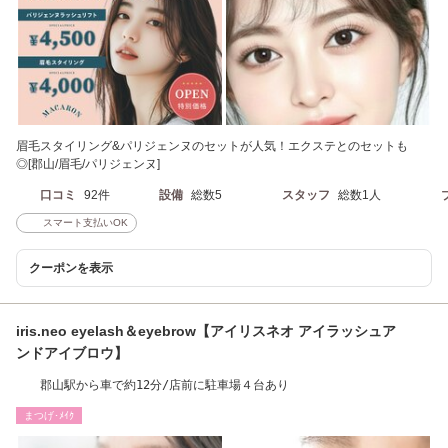
眉毛スタイリング&パリジェンヌのセットが人気！エクステとのセットも
◎[郡山/眉毛/パリジェンヌ]
口コミ
92件
設備
総数5
スタッフ
総数1人
スマート支払いOK
クーポンを表示
iris.neo eyelash＆eyebrow【アイリスネオ アイラッシュア
ンドアイブロウ】
郡山駅から車で約12分/店前に駐車場４台あり
まつげ･ﾒｲｸ