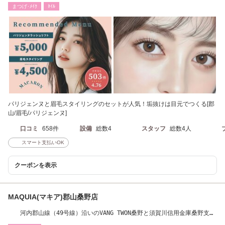
まつげ･ﾒｲｸ
ﾈｲﾙ
パリジェンヌと眉毛スタイリングのセットが人気！垢抜けは目元でつくる[郡
山/眉毛/パリジェンヌ]
口コミ
658件
設備
総数4
スタッフ
総数4人
スマート支払いOK
クーポンを表示
MAQUIA(マキア)郡山桑野店
河内郡山線（49号線）沿いのVANG TWON桑野と須賀川信用金庫桑野支店
近く。