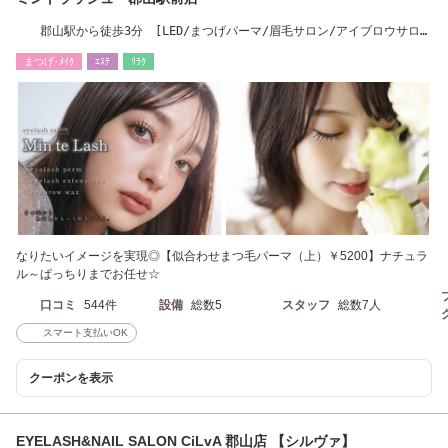
郡山駅から徒歩3分 [LED/まつげパーマ/眉毛サロン/アイブロウサロン
♪]
まつげ･ﾒｲｸ
ｴｽﾃ
ﾘﾗｸ
なりたいイメージを実現◎【似合わせまつ毛パーマ（上）￥5200】ナチュラ
ル～ぱっちりまでお任せ☆
口コミ
544件
設備
総数5
スタッフ
総数7人
スマート支払いOK
クーポンを表示
EYELASH&NAIL SALON CiLvA 郡山店 【シルヴァ】