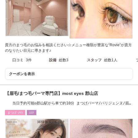
貴方のまつ毛のお悩みを相談ください☆メニュー種類が豊富な“Rovie”が貴方
のなりたい目元に導きます♪
口コミ
3件
設備
総数3
スタッフ
総数1人
クーポンを表示
【眉毛/まつ毛パーマ専門店】most eyes 郡山店
当日予約可能◎郡山駅から車で約10分 まつげパーマ/パリジェンヌ/眉
毛/まつ毛/
まつげ･ﾒｲｸ
ｴｽﾃ