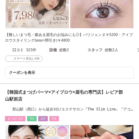
【難しいまつ毛・癖ある眉毛のお悩みにも◎】パリジェンヌ￥5200・アイブ
ロウスタイリング(wax+間引き)￥4800
口コミ
323件
設備
総数2
スタッフ
総数2人
スマート支払いOK
クーポンを表示
【韓国式まつげパーマ×アイブロウ×眉毛の専門店】レピア郡
山駅前店
郡山駅（西口）から徒歩3分/エステサロン『The Slim Line』『アコ
ガレコガオ』併設
まつげ･ﾒｲｸ
ﾘﾗｸ
ｴｽﾃ
ﾈｲﾙ