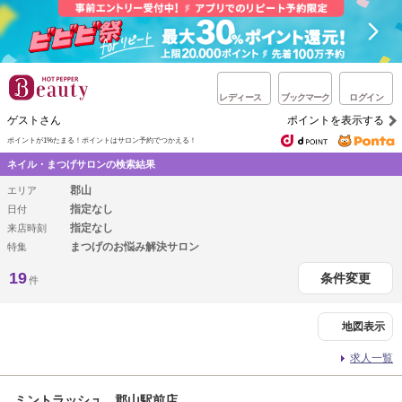
レディース
ブックマーク
ログイン
ゲストさん
ポイントを表示する
ポイントが1%たまる！
ポイントはサロン予約でつかえる！
ネイル・まつげサロンの検索結果
郡山
エリア
指定なし
日付
指定なし
来店時刻
まつげのお悩み解決サロン
特集
19
条件変更
件
地図表示
求人一覧
ミントラッシュ 郡山駅前店