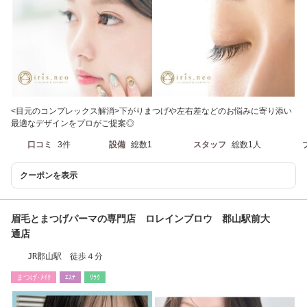
<目元のコンプレックス解消>下がりまつげや左右差などのお悩みに寄り添い
最適なデザインをプロがご提案◎
口コミ
3件
設備
総数1
スタッフ
総数1人
クーポンを表示
眉毛とまつげパーマの専門店 ロレインブロウ 郡山駅前大
通店
JR郡山駅 徒歩４分
まつげ･ﾒｲｸ
ｴｽﾃ
ﾘﾗｸ