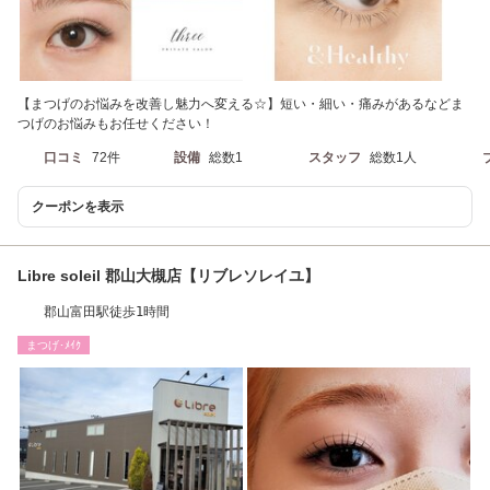
【まつげのお悩みを改善し魅力へ変える☆】短い・細い・痛みがあるなどま
つげのお悩みもお任せください！
口コミ
72件
設備
総数1
スタッフ
総数1人
クーポンを表示
Libre soleil 郡山大槻店【リブレソレイユ】
郡山富田駅徒歩1時間
まつげ･ﾒｲｸ