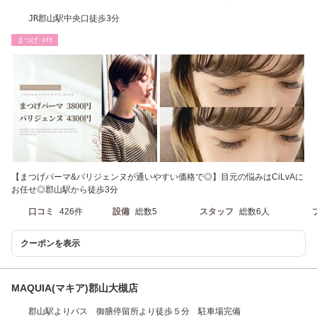
JR郡山駅中央口徒歩3分
まつげ･ﾒｲｸ
【まつげパーマ&パリジェンヌが通いやすい価格で◎】目元の悩みはCiLvAに
お任せ◎郡山駅から徒歩3分
口コミ
426件
設備
総数5
スタッフ
総数6人
クーポンを表示
MAQUIA(マキア)郡山大槻店
郡山駅よりバス 御膳停留所より徒歩５分 駐車場完備