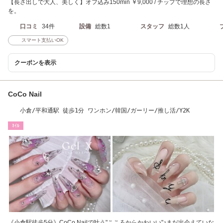
【長さ出しで大人、美しく】オフ込み150min ￥9,000 / チップで理想の長さ
を。
口コミ
34件
設備
総数1
スタッフ
総数1人
スマート支払いOK
クーポンを表示
CoCo Nail
小倉/平和通駅 徒歩1分 ワンホン/韓国/ガーリー/推し活/Y2K
ﾈｲﾙ
《小倉駅徒歩5分》CoCo Nailで叶う"こころからかわいい"♪まだ出会えていな