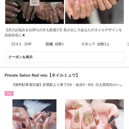
【爪のお悩みをお持ちの方も歓迎◎】長さ出しであなたのネイルデザインを
自由自在に★
口コミ
10件
設備
総数1
スタッフ
総数1人
クーポンを表示
Private Salon Nail miu【ネイルミュウ】
【無料駐車場完備】折尾駅より車で3分・徒歩5～6分 白土医院向かい緑
の屋根マンション
ﾈｲﾙ