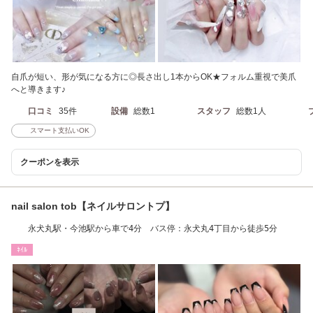
自爪が短い、形が気になる方に◎長さ出し1本からOK★フォルム重視で美爪
へと導きます♪
口コミ
35件
設備
総数1
スタッフ
総数1人
スマート支払いOK
クーポンを表示
nail salon tob【ネイルサロントプ】
永犬丸駅・今池駅から車で4分 バス停：永犬丸4丁目から徒歩5分
ﾈｲﾙ