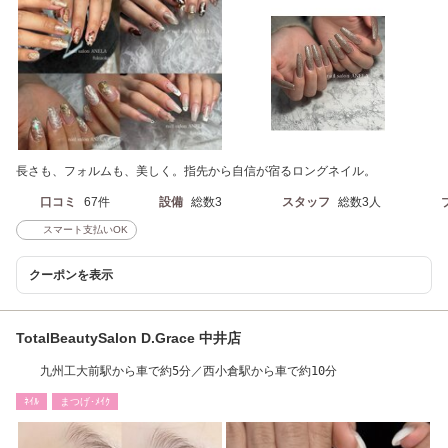
長さも、フォルムも、美しく。指先から自信が宿るロングネイル。
口コミ
67件
設備
総数3
スタッフ
総数3人
スマート支払いOK
クーポンを表示
TotalBeautySalon D.Grace 中井店
九州工大前駅から車で約5分／西小倉駅から車で約10分
ﾈｲﾙ
まつげ･ﾒｲｸ