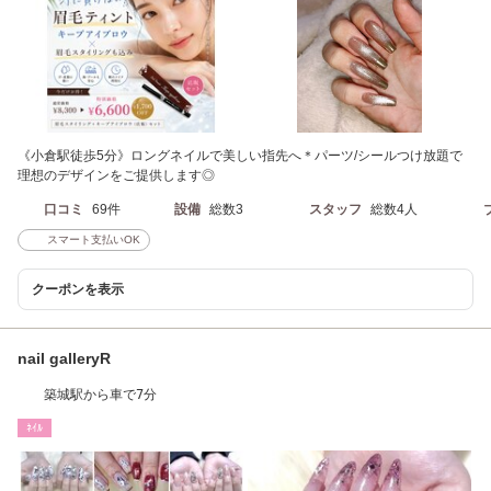
《小倉駅徒歩5分》ロングネイルで美しい指先へ＊パーツ/シールつけ放題で
理想のデザインをご提供します◎
口コミ
69件
設備
総数3
スタッフ
総数4人
スマート支払いOK
クーポンを表示
nail galleryR
築城駅から車で7分
ﾈｲﾙ