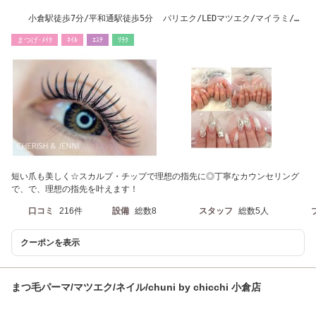
小倉駅徒歩7分/平和通駅徒歩5分 パリエク/LEDマツエク/マイラミ/マ
ツエク/ネイル/眉
まつげ･ﾒｲｸ
ﾈｲﾙ
ｴｽﾃ
ﾘﾗｸ
短い爪も美しく☆スカルプ・チップで理想の指先に◎丁寧なカウンセリング
で、で、理想の指先を叶えます！
口コミ
216件
設備
総数8
スタッフ
総数5人
クーポンを表示
まつ毛パーマ/マツエク/ネイル/chuni by chicchi 小倉店