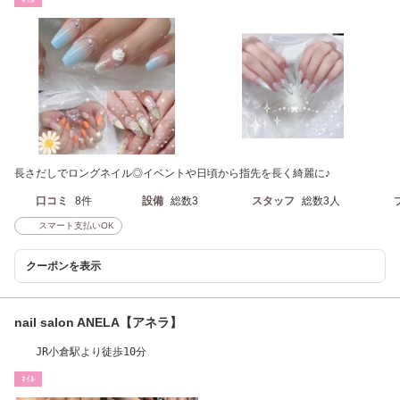
長さだしでロングネイル◎イベントや日頃から指先を長く綺麗に♪
口コミ
8件
設備
総数3
スタッフ
総数3人
スマート支払いOK
クーポンを表示
nail salon ANELA【アネラ】
JR小倉駅より徒歩10分
ﾈｲﾙ