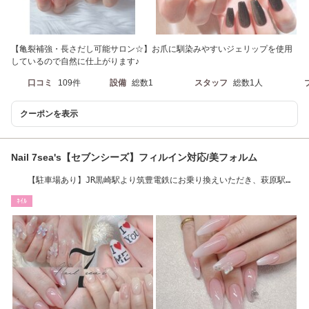
【亀裂補強・長さだし可能サロン☆】お爪に馴染みやすいジェリップを使用
しているので自然に仕上がります♪
口コミ
109件
設備
総数1
スタッフ
総数1人
クーポンを表示
Nail 7sea's【セブンシーズ】フィルイン対応/美フォルム
【駐車場あり】JR黒崎駅より筑豊電鉄にお乗り換えいただき、萩原駅下
車後 徒歩4分
ﾈｲﾙ