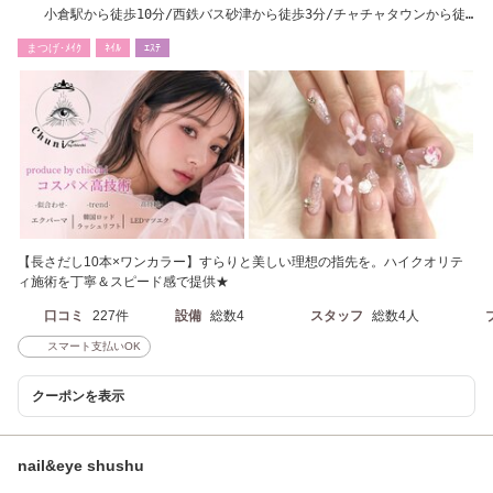
小倉駅から徒歩10分/西鉄バス砂津から徒歩3分/チャチャタウンから徒
歩3分
まつげ･ﾒｲｸ
ﾈｲﾙ
ｴｽﾃ
【長さだし10本×ワンカラー】すらりと美しい理想の指先を。ハイクオリテ
ィ施術を丁寧＆スピード感で提供★
口コミ
227件
設備
総数4
スタッフ
総数4人
スマート支払いOK
クーポンを表示
nail&eye shushu