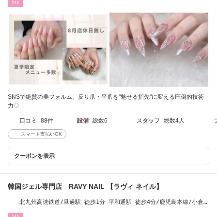
ﾈｲﾙ
SNSで絶賛の美フォルム。反り爪・平爪を"魅せる指先"に変える圧倒的技術
力◇
口コミ
88件
設備
総数6
スタッフ
総数4人
スマート支払いOK
クーポンを表示
韓国ジェル専門店 RAVY NAIL 【ラヴィ ネイル】
北九州高速鉄道/旦過駅 徒歩1分 平和通駅 徒歩4分/鹿児島本線/小倉
徒歩10分
ﾈｲﾙ