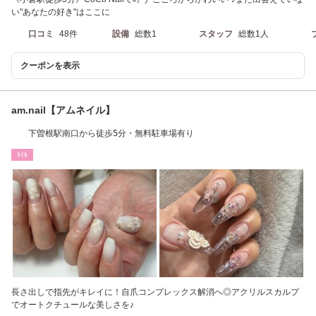
い"あなたの好き"はここに
口コミ
48件
設備
総数1
スタッフ
総数1人
クーポンを表示
am.nail【アムネイル】
下曽根駅南口から徒歩5分・無料駐車場有り
ﾈｲﾙ
長さ出しで指先がキレイに！自爪コンプレックス解消へ◎アクリルスカルプ
でオートクチュールな美しさを♪