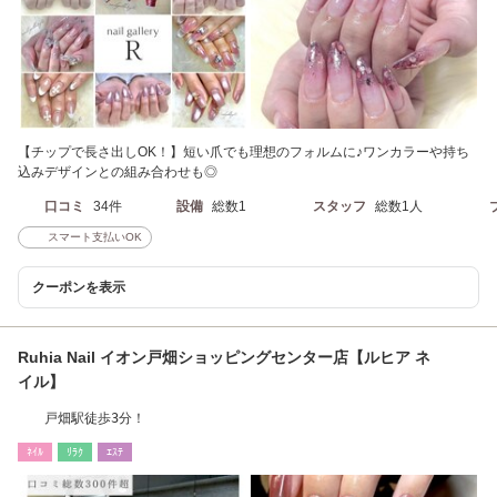
【チップで長さ出しOK！】短い爪でも理想のフォルムに♪ワンカラーや持ち
込みデザインとの組み合わせも◎
口コミ
34件
設備
総数1
スタッフ
総数1人
スマート支払いOK
クーポンを表示
Ruhia Nail イオン戸畑ショッピングセンター店【ルヒア ネ
イル】
戸畑駅徒歩3分！
ﾈｲﾙ
ﾘﾗｸ
ｴｽﾃ