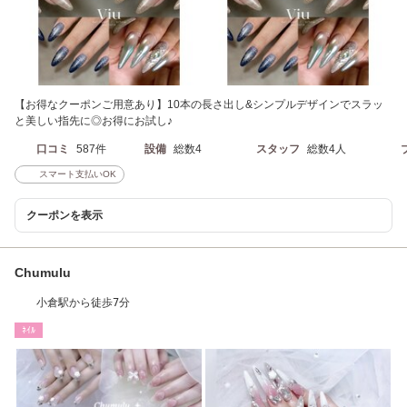
【お得なクーポンご用意あり】10本の長さ出し&シンプルデザインでスラッ
と美しい指先に◎お得にお試し♪
口コミ
587件
設備
総数4
スタッフ
総数4人
スマート支払いOK
クーポンを表示
Chumulu
小倉駅から徒歩7分
ﾈｲﾙ