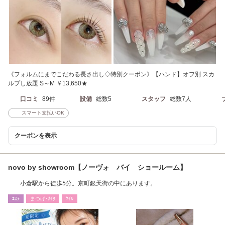
《フォルムにまでこだわる長さ出し◇特別クーポン》【ハンド】オフ別 スカ
ルプし放題 S～M ￥13,650★
口コミ
89件
設備
総数5
スタッフ
総数7人
スマート支払いOK
クーポンを表示
novo by showroom【ノーヴォ バイ ショールーム】
小倉駅から徒歩5分。京町銀天街の中にあります。
ｴｽﾃ
まつげ･ﾒｲｸ
ﾈｲﾙ