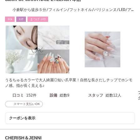
小倉駅から徒歩５分/フィルイン/フットネイル/パリジェンヌ/LED/アン
ドヘルシー
ﾈｲﾙ
ｴｽﾃ
まつげ･ﾒｲｸ
うるちゅるカラーで大人綺麗◎短い爪卒業！自然な長さだしチップでホンモ
ノ感。指が長く見える♪
口コミ
152件
設備
総数9
スタッフ
総数12人
スマート支払いOK
クーポンを表示
CHERISH＆JENNI