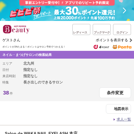
レディース
ブックマーク
ログイン
ゲストさん
ポイントを表示する
ポイントが1%たまる！
ポイントはサロン予約でつかえる！
ネイル・まつげサロンの検索結果
北九州
エリア
指定なし
日付
指定なし
来店時刻
長さ出しのできるサロン
特集
38
条件変更
件
地図表示
求人一覧
Salon de WAKA NAIL EYELASH 本店