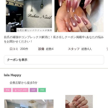
自爪の補強やコンプレックス解消に！長さ出しクーポン掲載中♪あなたの悩み
をお聞かせください！
口コミ
200件
設備
総数4
スタッフ
総数4人
クーポンを表示
lala Happy
企救丘駅から徒歩5分
ﾈｲﾙ
まつげ･ﾒｲｸ
ｴｽﾃ
ﾘﾗｸ