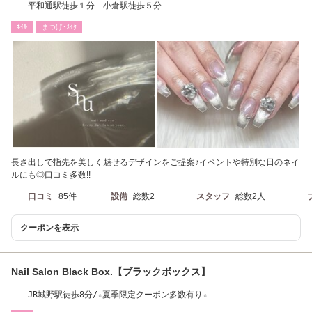
平和通駅徒歩１分 小倉駅徒歩５分
ﾈｲﾙ
まつげ･ﾒｲｸ
長さ出しで指先を美しく魅せるデザインをご提案♪イベントや特別な日のネイ
ルにも◎口コミ多数!!
口コミ
85件
設備
総数2
スタッフ
総数2人
クーポンを表示
Nail Salon Black Box.【ブラックボックス】
JR城野駅徒歩8分/☆夏季限定クーポン多数有り☆