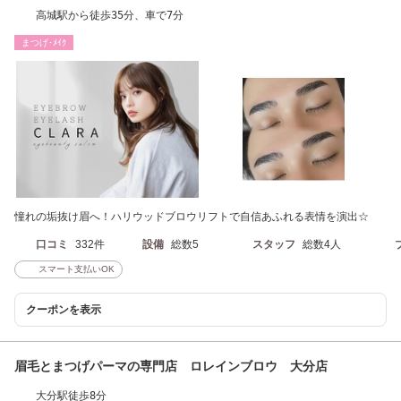
高城駅から徒歩35分、車で7分
まつげ･ﾒｲｸ
憧れの垢抜け眉へ！ハリウッドブロウリフトで自信あふれる表情を演出☆
口コミ
332件
設備
総数5
スタッフ
総数4人
スマート支払いOK
クーポンを表示
眉毛とまつげパーマの専門店 ロレインブロウ 大分店
大分駅徒歩8分