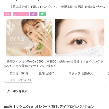
【駐車場完備】下郡バイパス沿い/ＪＲ豊肥本線 滝尾駅 徒歩8分/大分
駅車8分
ﾈｲﾙ
まつげ･ﾒｲｸ
ｴｽﾃ
ﾘﾗｸ
【美眉アイブロウWAX￥5500→￥3850】似合わせ＆垢抜けスタイリングで
あなたに合う最適なデザインをご提案♪
口コミ
504件
設備
総数7
スタッフ
総数9人
スマート支払いOK
クーポンを表示
maiA【マツエク/まつげパーマ/眉毛/アイブロウ/パリジェン