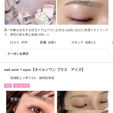
第一印象を左右する目元ケアはプロにお任せ♪お顔に合せた美眉スタイリング
で、眉毛の形を整え垢抜け顔へ☆
口コミ
45件
設備
総数1
スタッフ
総数1人
クーポンを表示
nail soin + eyes【ネイルソワン プラス アイズ】
高城駅より車で1分・無料駐車場
ﾈｲﾙ
まつげ･ﾒｲｸ