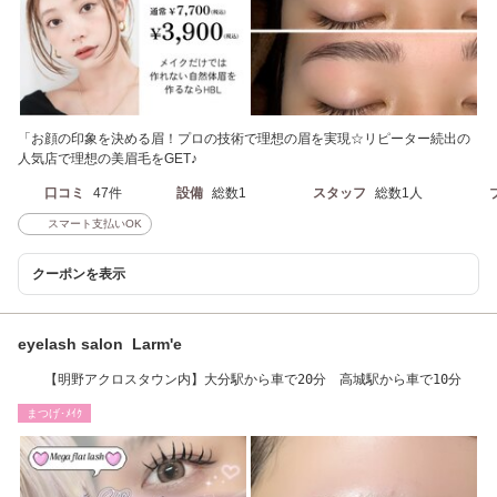
「お顔の印象を決める眉！プロの技術で理想の眉を実現☆リピーター続出の
人気店で理想の美眉毛をGET♪
口コミ
47件
設備
総数1
スタッフ
総数1人
スマート支払いOK
クーポンを表示
eyelash salon Larm'e
【明野アクロスタウン内】大分駅から車で20分 高城駅から車で10分
まつげ･ﾒｲｸ