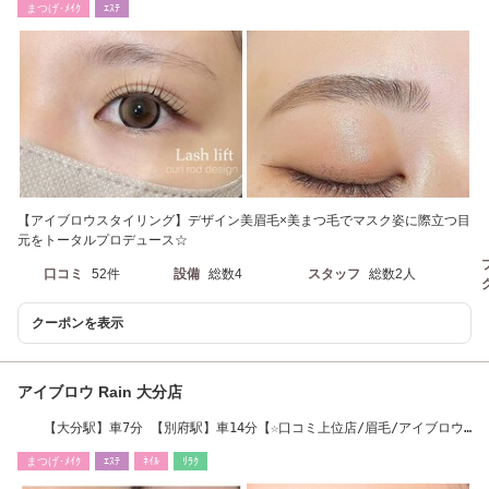
まつげ･ﾒｲｸ
ｴｽﾃ
【アイブロウスタイリング】デザイン美眉毛×美まつ毛でマスク姿に際立つ目
元をトータルプロデュース☆
口コミ
52件
設備
総数4
スタッフ
総数2人
クーポンを表示
アイブロウ Rain 大分店
【大分駅】車7分 【別府駅】車14分【☆口コミ上位店/眉毛/アイブロウ/
まつげパーマ】
まつげ･ﾒｲｸ
ｴｽﾃ
ﾈｲﾙ
ﾘﾗｸ