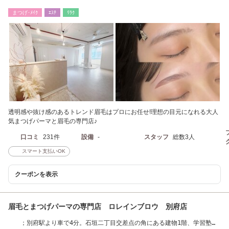
まつげ･ﾒｲｸ
ｴｽﾃ
ﾘﾗｸ
透明感や抜け感のあるトレンド眉毛はプロにお任せ!理想の目元になれる大人
気まつげパーマと眉毛の専門店♪
口コミ
231件
設備
-
スタッフ
総数3人
スマート支払いOK
クーポンを表示
眉毛とまつげパーマの専門店 ロレインブロウ 別府店
；別府駅より車で4分。石垣二丁目交差点の角にある建物1階、学習塾の