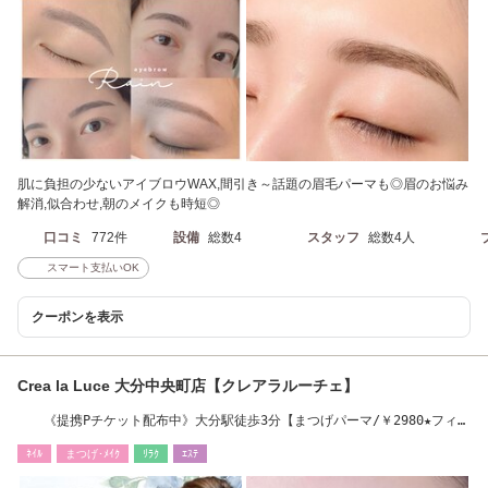
肌に負担の少ないアイブロウWAX,間引き～話題の眉毛パーマも◎眉のお悩み
解消,似合わせ,朝のメイクも時短◎
口コミ
772件
設備
総数4
スタッフ
総数4人
スマート支払いOK
クーポンを表示
Crea la Luce 大分中央町店【クレアラルーチェ】
《提携Pチケット配布中》大分駅徒歩3分【まつげパーマ/￥2980★フィル
イン】
ﾈｲﾙ
まつげ･ﾒｲｸ
ﾘﾗｸ
ｴｽﾃ