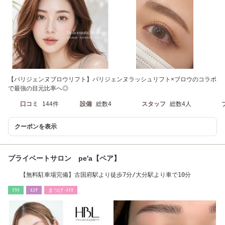
【パリジェンヌブロウリフト】パリジェンヌラッシュリフト×ブロウのコラボ
で最強の目元比率へ◎
口コミ
144件
設備
総数4
スタッフ
総数4人
クーポンを表示
プライベートサロン pe'a【ペア】
【無料駐車場完備】古国府駅より徒歩7分/大分駅より車で10分
ﾘﾗｸ
ｴｽﾃ
まつげ･ﾒｲｸ