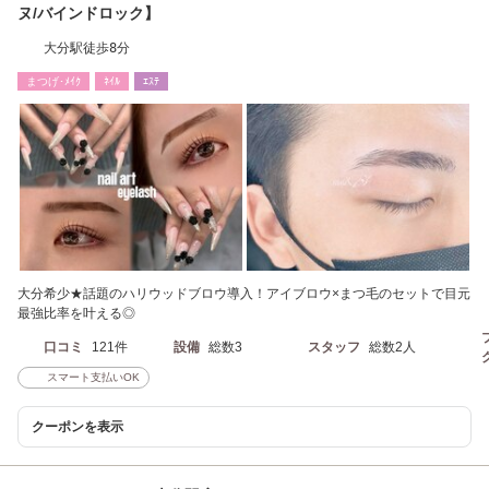
ヌ/バインドロック】
大分駅徒歩8分
まつげ･ﾒｲｸ
ﾈｲﾙ
ｴｽﾃ
大分希少★話題のハリウッドブロウ導入！アイブロウ×まつ毛のセットで目元
最強比率を叶える◎
口コミ
121件
設備
総数3
スタッフ
総数2人
スマート支払いOK
クーポンを表示