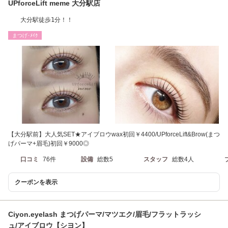
UPforceLift meme 大分駅店
大分駅徒歩1分！！
まつげ･ﾒｲｸ
【大分駅前】大人気SET★アイブロウwax初回￥4400/UPforceLift&Brow(まつ
げパーマ+眉毛)初回￥9000◎
口コミ
76件
設備
総数5
スタッフ
総数4人
クーポンを表示
Ciyon.eyelash まつげパーマ/マツエク/眉毛/フラットラッシ
ュ/アイブロウ【シヨン】