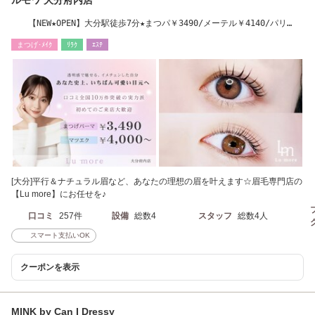
ルモワ 大分府内店
【NEW★OPEN】大分駅徒歩7分★まつパ￥3490/メーテル￥4140/パリ
￥3790/LEDエクステ￥5000
まつげ･ﾒｲｸ
ﾘﾗｸ
ｴｽﾃ
[大分]平行＆ナチュラル眉など、あなたの理想の眉を叶えます☆眉毛専門店の
【Lu more】にお任せを♪
口コミ
257件
設備
総数4
スタッフ
総数4人
スマート支払いOK
クーポンを表示
MINK by Can I Dressy