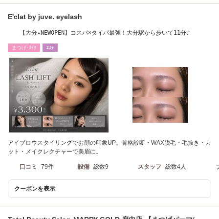
E'clat by juve. eyelash
【大分★NEWOPEN】コスパ×タイパ最強！大分駅から歩いて11分♪
まつげ･ﾒｲｸ
ｴｽﾃ
アイブロウスタイリングでお顔の印象UP。骨格診断・WAX脱毛・毛抜き・カ
ット・メイクレクチャーで美眉に。
口コミ
79件
設備
総数9
スタッフ
総数4人
クーポンを表示