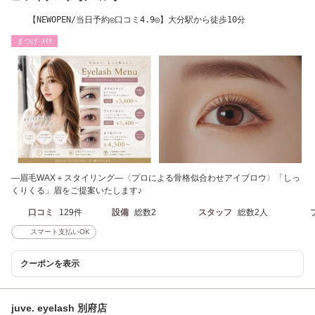
【NEWOPEN/当日予約◎口コミ4.9◎】大分駅から徒歩10分
まつげ･ﾒｲｸ
―眉毛WAX＋スタイリング―〈プロによる骨格似合わせアイブロウ〉「しっ
くりくる」眉をご提案いたします♪
口コミ
129件
設備
総数2
スタッフ
総数2人
スマート支払いOK
クーポンを表示
juve. eyelash 別府店