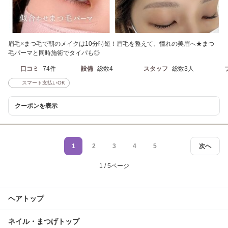
眉毛×まつ毛で朝のメイクは10分時短！眉毛を整えて、憧れの美眉へ★まつ
毛パーマと同時施術でタイパも◎
口コミ
74件
設備
総数4
スタッフ
総数3人
スマート支払いOK
クーポンを表示
1
2
3
4
5
次へ
1 / 5ページ
ヘアトップ
ネイル・まつげトップ