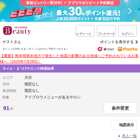
レディース
ブックマーク
ログイン
ゲストさん
ポイントを表示する
ポイントが1%たまる！
ポイントはサロン予約でつかえる！
【重要】熊本県熊本地方で発生した地震の影響のある地域へご予約されているお客
様へ（2026年7月28日）
ネイル・まつげサロンの検索結果
大分
エリア
指定なし
日付
指定なし
来店時刻
アイブロウメニューがあるサロン
特集
91
条件変更
件
地図表示
求人一覧