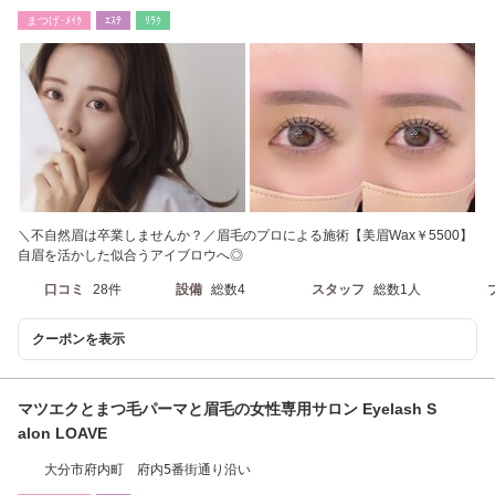
隣になります。
まつげ･ﾒｲｸ
ｴｽﾃ
ﾘﾗｸ
＼不自然眉は卒業しませんか？／眉毛のプロによる施術【美眉Wax￥5500】
自眉を活かした似合うアイブロウへ◎
口コミ
28件
設備
総数4
スタッフ
総数1人
クーポンを表示
マツエクとまつ毛パーマと眉毛の女性専用サロン Eyelash S
alon LOAVE
大分市府内町 府内5番街通り沿い