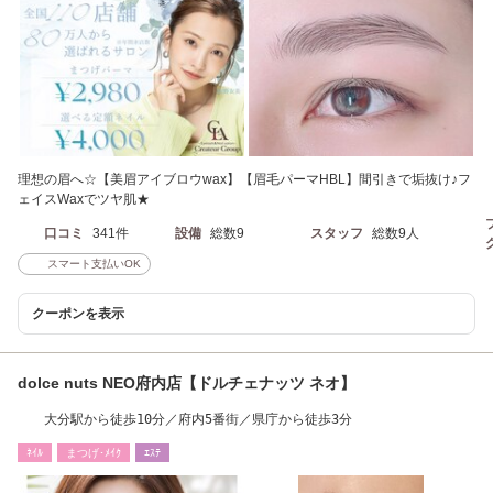
理想の眉へ☆【美眉アイブロウwax】【眉毛パーマHBL】間引きで垢抜け♪フ
ェイスWaxでツヤ肌★
口コミ
341件
設備
総数9
スタッフ
総数9人
スマート支払いOK
クーポンを表示
dolce nuts NEO府内店【ドルチェナッツ ネオ】
大分駅から徒歩10分／府内5番街／県庁から徒歩3分
ﾈｲﾙ
まつげ･ﾒｲｸ
ｴｽﾃ