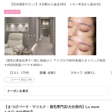
【完全個室サロン♪】大分駅から徒歩10分 トキハ本店から徒歩3分
まつげ･ﾒｲｸ
《眉毛の黄金比率で一気に垢抜け♪》アイブロウWAX美眉スタイリング初回
￥4500/美眉パーマ￥4900☆
口コミ
170件
設備
総数5
スタッフ
総数5人
スマート支払いOK
クーポンを表示
【まつげパーマ・マツエク・眉毛専門店/大分府内】Lu more