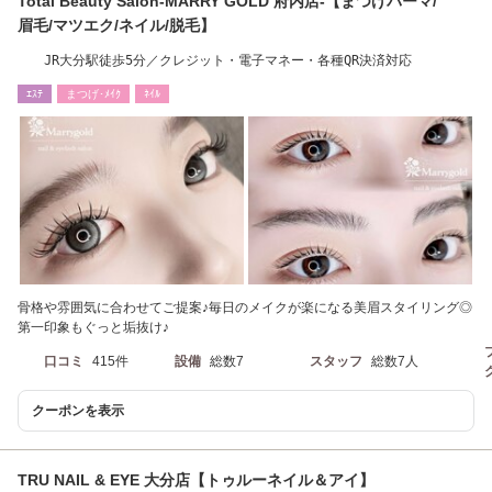
Total Beauty Salon-MARRY GOLD 府内店-【まつげパーマ/
眉毛/マツエク/ネイル/脱毛】
JR大分駅徒歩5分／クレジット・電子マネー・各種QR決済対応
ｴｽﾃ
まつげ･ﾒｲｸ
ﾈｲﾙ
骨格や雰囲気に合わせてご提案♪毎日のメイクが楽になる美眉スタイリング◎
第一印象もぐっと垢抜け♪
口コミ
415件
設備
総数7
スタッフ
総数7人
クーポンを表示
TRU NAIL & EYE 大分店【トゥルーネイル＆アイ】