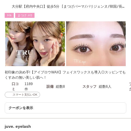
大分駅【府内中央口】徒歩5分 [まつげパーマ/パリジェンヌ/韓国/長さ
出し/パラジェル]
ﾈｲﾙ
まつげ･ﾒｲｸ
初印象の決め手!【アイブロウWAX】フェイスワックスも導入◎スッピンでも
くすみの無い美しい肌へ！
口コ
1189
設備
総数8
スタッフ
総数6人
ミ
件
スマート支払いOK
クーポンを表示
juve. eyelash