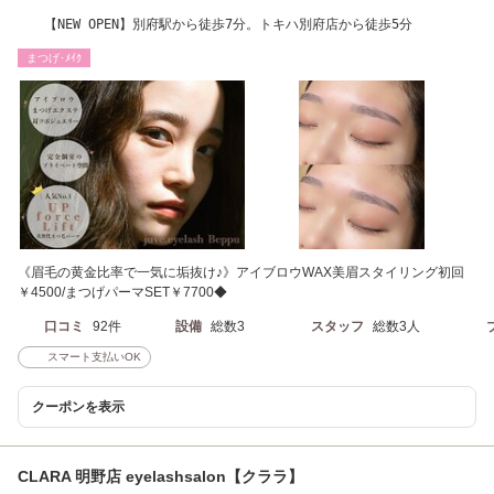
【NEW OPEN】別府駅から徒歩7分。トキハ別府店から徒歩5分
まつげ･ﾒｲｸ
《眉毛の黄金比率で一気に垢抜け♪》アイブロウWAX美眉スタイリング初回
￥4500/まつげパーマSET￥7700◆
口コミ
92件
設備
総数3
スタッフ
総数3人
スマート支払いOK
クーポンを表示
CLARA 明野店 eyelashsalon【クララ】