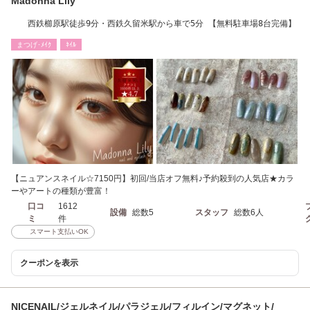
Madonna Lily
西鉄櫛原駅徒歩9分・西鉄久留米駅から車で5分 【無料駐車場8台完備】
まつげ･ﾒｲｸ
ﾈｲﾙ
【ニュアンスネイル☆7150円】初回/当店オフ無料♪予約殺到の人気店★カラ
ーやアートの種類が豊富！
口コ
1612
設備
総数5
スタッフ
総数6人
ミ
件
スマート支払いOK
クーポンを表示
NICENAIL/ジェルネイル/パラジェル/フィルイン/マグネット/