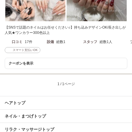
【SNSで話題のネイルはお任せください♪】持ち込みデザインOK/長さ出しが
人気★ワンカラー300色以上
口コミ
17件
設備
総数1
スタッフ
総数1人
スマート支払いOK
クーポンを表示
1 / 1ページ
ヘアトップ
ネイル・まつげトップ
リラク・マッサージトップ