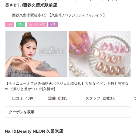
長さだし/西鉄久留米駅前店
西鉄久留米駅徒歩1分 [久留米/パラジェル/フィルイン]
ﾈｲﾙ
ﾘﾗｸ
まつげ･ﾒｲｸ
ｴｽﾃ
【全メニューオフ込み価格★パラジェル取扱店】大切なイベント時も豊富な
Artで周りと差がつく☆[久留米]
口コミ
43件
設備
総数5
スタッフ
総数3人
クーポンを表示
Nail＆Beauty NEON 久留米店