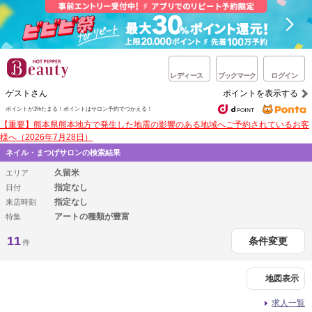
レディース
ブックマーク
ログイン
ゲストさん
ポイントを表示する
ポイントが1%たまる！
ポイントはサロン予約でつかえる！
【重要】熊本県熊本地方で発生した地震の影響のある地域へご予約されているお客
様へ（2026年7月28日）
ネイル・まつげサロンの検索結果
久留米
エリア
指定なし
日付
指定なし
来店時刻
アートの種類が豊富
特集
11
条件変更
件
地図表示
求人一覧