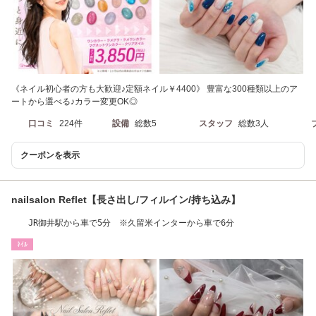
《ネイル初心者の方も大歓迎♪定額ネイル￥4400》 豊富な300種類以上のア
ートから選べる♪カラー変更OK◎
口コミ
224件
設備
総数5
スタッフ
総数3人
クーポンを表示
nailsalon Reflet【長さ出し/フィルイン/持ち込み】
JR御井駅から車で5分 ※久留米インターから車で6分
ﾈｲﾙ