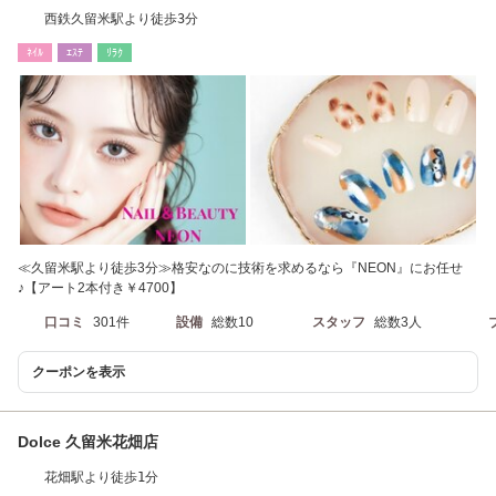
西鉄久留米駅より徒歩3分
ﾈｲﾙ
ｴｽﾃ
ﾘﾗｸ
≪久留米駅より徒歩3分≫格安なのに技術を求めるなら『NEON』にお任せ
♪【アート2本付き￥4700】
口コミ
301件
設備
総数10
スタッフ
総数3人
クーポンを表示
Dolce 久留米花畑店
花畑駅より徒歩1分