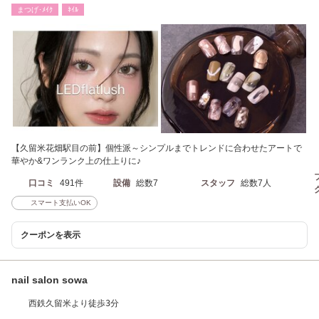
まつげ･ﾒｲｸ
ﾈｲﾙ
【久留米花畑駅目の前】個性派～シンプルまでトレンドに合わせたアートで
華やか&ワンランク上の仕上りに♪
口コミ
491件
設備
総数7
スタッフ
総数7人
スマート支払いOK
クーポンを表示
nail salon sowa
西鉄久留米より徒歩3分