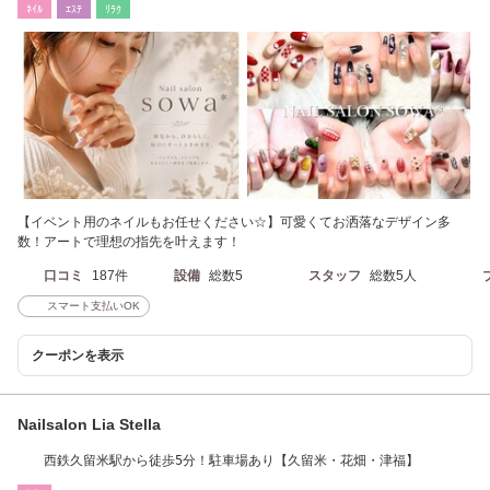
ﾈｲﾙ
ｴｽﾃ
ﾘﾗｸ
【イベント用のネイルもお任せください☆】可愛くてお洒落なデザイン多
数！アートで理想の指先を叶えます！
口コミ
187件
設備
総数5
スタッフ
総数5人
スマート支払いOK
クーポンを表示
Nailsalon Lia Stella
西鉄久留米駅から徒歩5分！駐車場あり【久留米・花畑・津福】