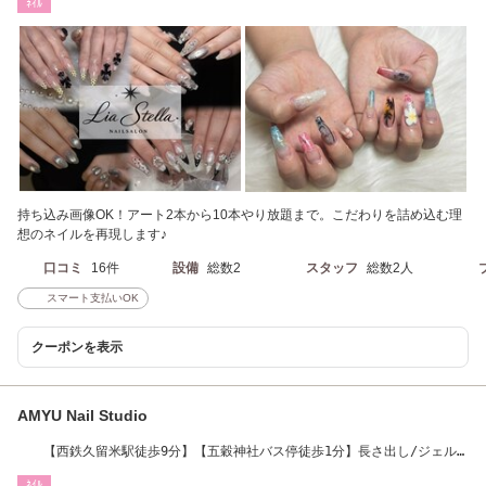
ﾈｲﾙ
持ち込み画像OK！アート2本から10本やり放題まで。こだわりを詰め込む理
想のネイルを再現します♪
口コミ
16件
設備
総数2
スタッフ
総数2人
スマート支払いOK
クーポンを表示
AMYU Nail Studio
【西鉄久留米駅徒歩9分】【五穀神社バス停徒歩1分】長さ出し/ジェル/
持ち込み/マグ
ﾈｲﾙ