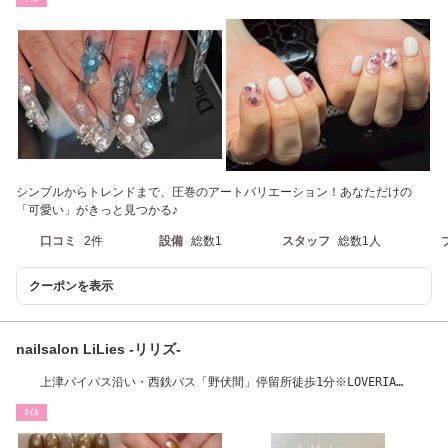
シンプルからトレンドまで、圧巻のアートバリエーション！あなただけの
「可愛い」がきっと見つかる♪
口コミ
2件
設備
総数1
スタッフ
総数1人
クーポンを表示
nailsalon LiLies -リリズ-
上津バイパス沿い・西鉄バス「野伏間」停留所徒歩1分※LOVERIA
KAMITSUの中にあります
ﾈｲﾙ