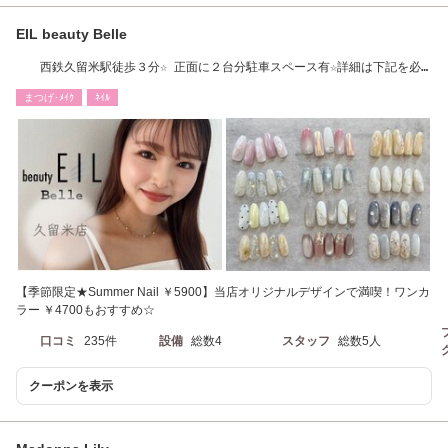
EIL beauty Belle
西鉄久留米駅徒歩３分☆ 正面に２台分駐車スペース有☆詳細は下記を必
ずご確認下さい
まつげ･ﾒｲｸ
ﾈｲﾙ
【季節限定★Summer Nail ￥5900】当店オリジナルデザインで満喫！ワンカ
ラー ￥4700もおすすめ☆
口コミ
235件
設備
総数4
スタッフ
総数5人
クーポンを表示