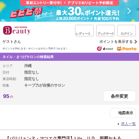
レディース
ブックマーク
ログイン
ゲストさん
ポイントを表示する
ポイントが1%たまる！
ポイントはサロン予約でつかえる！
ネイル・まつげサロンの検索結果
沖縄
エリア
指定なし
日付
指定なし
来店時刻
キープ力が自慢のサロン
特集
95
条件変更
件
地図表示
求人一覧
【パリジェンヌ・マツエク専門店】Lila リラ 那覇おもろ