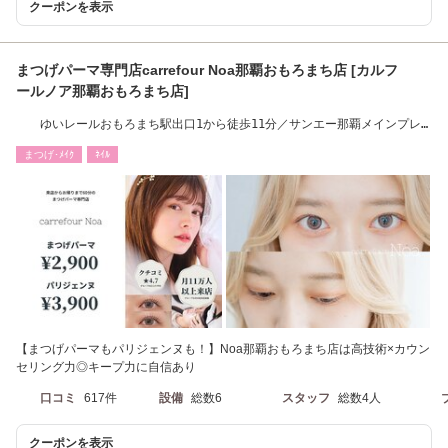
クーポンを表示
まつげパーマ専門店carrefour Noa那覇おもろまち店 [カルフ
ールノア那覇おもろまち店]
ゆいレールおもろまち駅出口1から徒歩11分／サンエー那覇メインプレ
イスから徒歩3分
まつげ･ﾒｲｸ
ﾈｲﾙ
【まつげパーマもパリジェンヌも！】Noa那覇おもろまち店は高技術×カウン
セリング力◎キープ力に自信あり
口コミ
617件
設備
総数6
スタッフ
総数4人
クーポンを表示