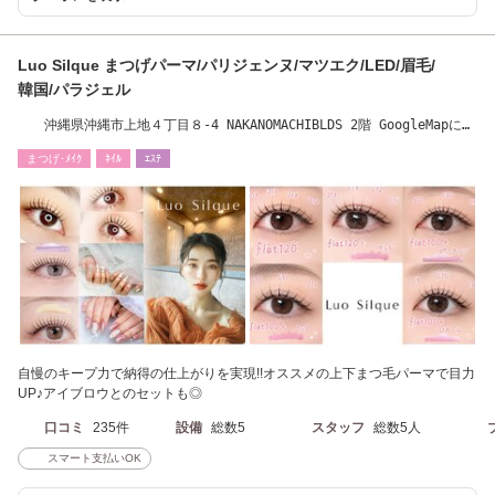
Luo Silque まつげパーマ/パリジェンヌ/マツエク/LED/眉毛/
韓国/パラジェル
沖縄県沖縄市上地４丁目８-4 NAKANOMACHIBLDS 2階 GoogleMapにて
検索◎
まつげ･ﾒｲｸ
ﾈｲﾙ
ｴｽﾃ
自慢のキープ力で納得の仕上がりを実現!!オススメの上下まつ毛パーマで目力
UP♪アイブロウとのセットも◎
口コミ
235件
設備
総数5
スタッフ
総数5人
スマート支払いOK