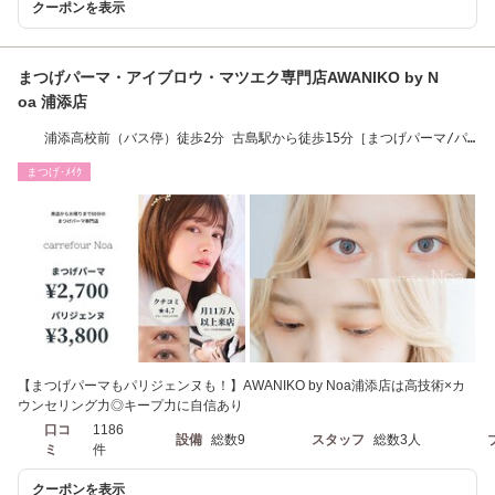
クーポンを表示
まつげパーマ・アイブロウ・マツエク専門店AWANIKO by N
oa 浦添店
浦添高校前（バス停）徒歩2分 古島駅から徒歩15分［まつげパーマ/パ
リジェンヌ］
まつげ･ﾒｲｸ
【まつげパーマもパリジェンヌも！】AWANIKO by Noa浦添店は高技術×カ
ウンセリング力◎キープ力に自信あり
口コ
1186
設備
総数9
スタッフ
総数3人
ミ
件
クーポンを表示