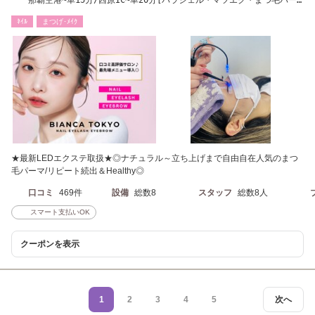
那覇空港~車15分/西原IC~車20分[パラジェル・マツエク・まつ毛パー
マ・アイブロウ]
ﾈｲﾙ
まつげ･ﾒｲｸ
★最新LEDエクステ取扱★◎ナチュラル～立ち上げまで自由自在人気のまつ
毛パーマ/リピート続出＆Healthy◎
口コミ
469件
設備
総数8
スタッフ
総数8人
スマート支払いOK
クーポンを表示
1
2
3
4
5
次へ