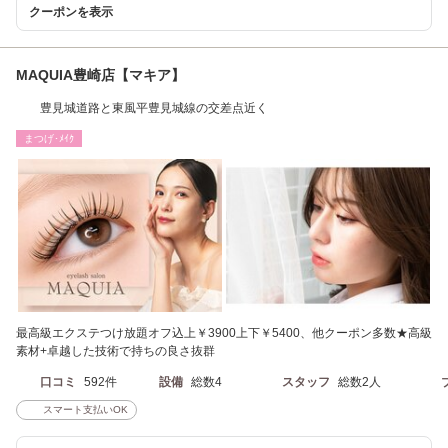
クーポンを表示
MAQUIA豊崎店【マキア】
豊見城道路と東風平豊見城線の交差点近く
まつげ･ﾒｲｸ
最高級エクステつけ放題オフ込上￥3900上下￥5400、他クーポン多数★高級
素材+卓越した技術で持ちの良さ抜群
口コミ
592件
設備
総数4
スタッフ
総数2人
スマート支払いOK