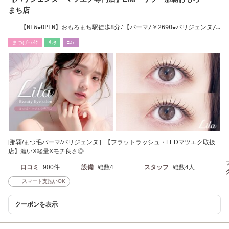
まち店
【NEW★OPEN】おもろまち駅徒歩8分♪【パーマ/￥2690★パリジェンヌ/
￥3690】LED導入店
まつげ･ﾒｲｸ
ﾘﾗｸ
ｴｽﾃ
[那覇/まつ毛パーマ/パリジェンヌ］【フラットラッシュ・LEDマツエク取扱
店】濃いX軽量Xモチ良さ◎
口コミ
900件
設備
総数4
スタッフ
総数4人
スマート支払いOK
クーポンを表示