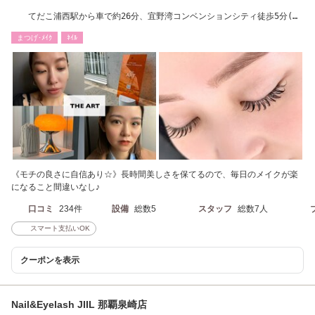
てだこ浦西駅から車で約26分、宜野湾コンベンションシティ徒歩5分(ま
つぱ/マツエク)
まつげ･ﾒｲｸ
ﾈｲﾙ
《モチの良さに自信あり☆》長時間美しさを保てるので、毎日のメイクが楽
になること間違いなし♪
口コミ
234件
設備
総数5
スタッフ
総数7人
スマート支払いOK
クーポンを表示
Nail&Eyelash JIIL 那覇泉崎店