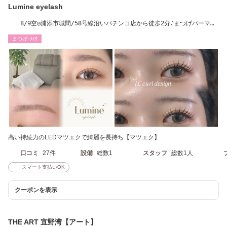
Lumine eyelash
8/9空◎浦添市城間/58号線沿いパチンコ店から徒歩2分♪まつげパーマ・
マツエク・眉毛
まつげ･ﾒｲｸ
高い持続力のLEDマツエクで綺麗を長持ち【マツエク】
口コミ
27件
設備
総数1
スタッフ
総数1人
スマート支払いOK
クーポンを表示
THE ART 宜野湾【アート】