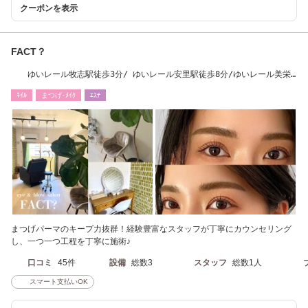
クーポンを表示
FACT？
ゆいレール牧志駅徒歩3分/ ゆいレール安里駅徒歩8分/ゆいレール美栄
橋駅徒歩13分
ﾈｲﾙ
まつげ･ﾒｲｸ
ｴｽﾃ
まつげパーマのキープ力抜群！経験豊富なスタッフが丁寧にカウンセリング
し、一つ一つ工程を丁寧に施術♪
口コミ
45件
設備
総数3
スタッフ
総数1人
スマート支払いOK