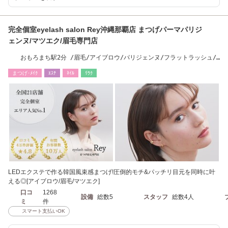
完全個室eyelash salon Rey沖縄那覇店 まつげパーマパリジ
ェンヌ/マツエク/眉毛専門店
おもろまち駅2分 /眉毛/アイブロウ/パリジェンヌ/フラットラッシュ/
ハリウッドブロウ
まつげ･ﾒｲｸ
ｴｽﾃ
ﾈｲﾙ
ﾘﾗｸ
LEDエクステで作る韓国風束感まつげ!圧倒的モチ&パッチリ目元を同時に叶
える◎[アイブロウ/眉毛/マツエク]
口コ
1268
設備
総数5
スタッフ
総数4人
ミ
件
スマート支払いOK