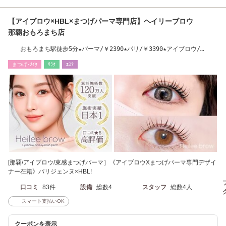
【アイブロウ×HBL×まつげパーマ専門店】ヘイリーブロウ
那覇おもろまち店
おもろまち駅徒歩5分★パーマ/￥2390★パリ/￥3390★アイブロウ/
￥3890★
まつげ･ﾒｲｸ
ﾘﾗｸ
ｴｽﾃ
[那覇/アイブロウ/束感まつげパーマ］《アイブロウXまつげパーマ専門デザイ
ナー在籍》パリジェンヌ×HBL!
口コミ
83件
設備
総数4
スタッフ
総数4人
スマート支払いOK
クーポンを表示