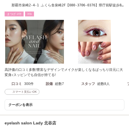
那覇市泉崎2-4-1 ふくら舎泉崎2F【080-3706-0376】県庁前駅徒歩8
分 旭橋駅徒歩8分
まつげ･ﾒｲｸ
ﾈｲﾙ
高評価の口コミ多数!豊富なデザインでメイクが楽しくなるぱっちり目元に大
変身♪スッピンでも自信が持てる!
口コミ
300件
設備
総数7
スタッフ
総数8人
スマート支払いOK
クーポンを表示
eyelash salon Lady 北谷店