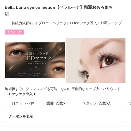
Bella Luna eye collection【ベラルーナ】那覇おもろまち
店
持続力抜群◎アイブロウ・ハリウッドLEDマツエク導入！那覇メインプレ
イスから徒歩3分
まつげ･ﾒｲｸ
施術後すぐにクレンジングも可能！なのに圧倒的なキープ力！ハリウッド
LEDマツエク導入★
口コミ
279件
設備
総数5
スタッフ
総数5人
クーポンを表示