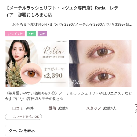
【メーテルラッシュリフト・マツエク専門店】Retia レテ
ィア 那覇おもろまち店
おもろまち駅徒歩5分/まつパ￥2390/メーテル￥3900/パリ￥3390/韓
国￥3900
まつげ･ﾒｲｸ
ﾘﾗｸ
ｴｽﾃ
《毎月通いやすい価格Xモチ◎》メーテルラッシュリフトやLEDエクステなど
今までにない高技術＆モチの良さ☆
口コミ
94件
設備
総数4
スタッフ
総数4人
スマート支払いOK
クーポンを表示