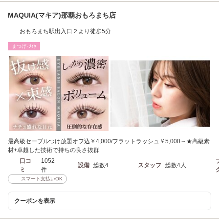
MAQUIA(マキア)那覇おもろまち店
おもろまち駅出入口２より徒歩5分
まつげ･ﾒｲｸ
最高級セーブルつけ放題オフ込￥4,000/フラットラッシュ￥5,000～★高級素
材+卓越した技術で持ちの良さ抜群
口コ
1052
設備
総数4
スタッフ
総数4人
ミ
件
スマート支払いOK
クーポンを表示