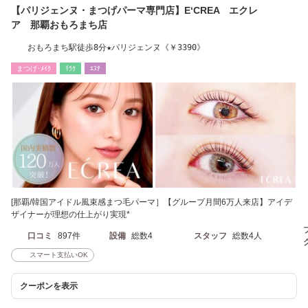
【パリジェンヌ・まつげパーマ専門店】E‘CREA エクレ
ア 那覇おもろまち店
おもろまち駅徒歩8分★パリジェンヌ《￥3390》
まつげ･ﾒｲｸ
ﾘﾗｸ
ｴｽﾃ
[那覇/韓国アイドル風束感まつ毛パーマ］【グループ月間6万人来店】アイデ
ザイナーが理想の仕上がり実現*
口コミ
897件
設備
総数4
スタッフ
総数4人
スマート支払いOK
クーポンを表示