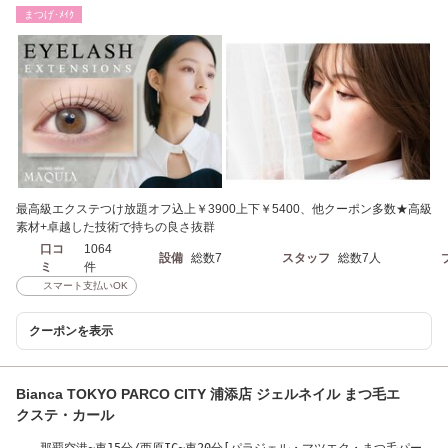
まつげ･ﾒｲｸ
最高級エクステつけ放題オフ込上￥3900上下￥5400、他クーポン多数★高級
素材+卓越した技術で持ちの良さ抜群
口コ
1064
設備
総数7
スタッフ
総数7人
ミ
件
スマート支払いOK
クーポンを表示
Bianca TOKYO PARCO CITY 浦添店 ジェルネイル まつ毛エ
クステ・カール