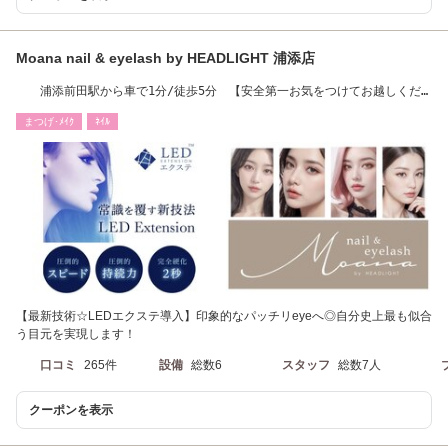
Moana nail & eyelash by HEADLIGHT 浦添店
浦添前田駅から車で1分/徒歩5分 【安全第一お気をつけてお越しくだ
さい◎】
まつげ･ﾒｲｸ
ﾈｲﾙ
【最新技術☆LEDエクステ導入】印象的なパッチリeyeへ◎自分史上最も似合
う目元を実現します！
口コミ
265件
設備
総数6
スタッフ
総数7人
クーポンを表示