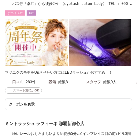
バス停「桑江」から徒歩2分 【eyelash salon Lady】 TEL : 090-
7243-0544
まつげ･ﾒｲｸ
ｴｽﾃ
マツエクのモチをUpさせたい方にはLEDラッシュがおすすめ！！
口コミ
283件
設備
総数8
スタッフ
総数9人
スマート支払いOK
クーポンを表示
ミントラッシュ ラフィーネ 那覇新都心店
ゆいレールおもろまち駅より約徒歩5分★メインプレイス目の前★ビル3階