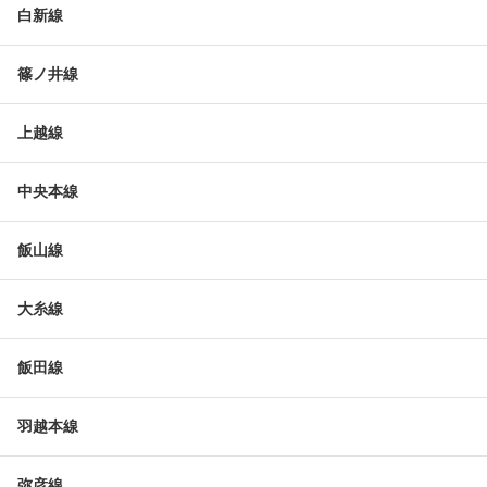
白新線
篠ノ井線
上越線
中央本線
飯山線
大糸線
飯田線
羽越本線
弥彦線