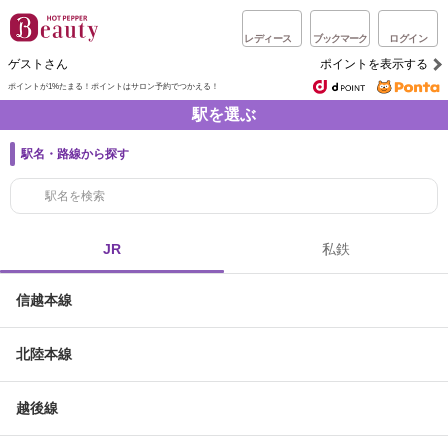
レディース
ブックマーク
ログイン
ゲストさん
ポイントを表示する
ポイントが1%たまる！
ポイントはサロン予約でつかえる！
駅を選ぶ
駅名・路線から探す
JR
私鉄
信越本線
北陸本線
越後線