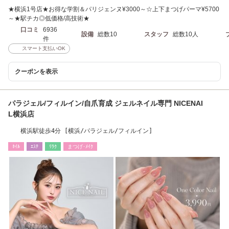
★横浜1号店★お得な学割＆パリジェンヌ¥3000～☆上下まつげパーマ¥5700
～★駅チカ◎低価格/高技術★
口コミ
6936
設備
総数10
スタッフ
総数10人
件
スマート支払いOK
クーポンを表示
パラジェル/フィルイン/自爪育成 ジェルネイル専門 NICENAI
L横浜店
横浜駅徒歩4分 [横浜/パラジェル/フィルイン]
ﾈｲﾙ
ｴｽﾃ
ﾘﾗｸ
まつげ･ﾒｲｸ