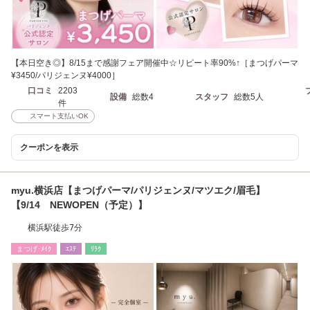
【本日空き◎】8/15まで感謝フェア開催中☆リピート率90%↑［まつげパーマ
¥3450/パリジェンヌ¥4000］
口コミ
2203
設備
総数4
スタッフ
総数5人
件
スマート支払いOK
クーポンを表示
myu.横浜店【まつげパーマ/パリジェンヌ/マツエク/眉毛】
【9/14 NEWOPEN（予定）】
横浜駅徒歩7分
まつげ･ﾒｲｸ
ｴｽﾃ
ﾘﾗｸ