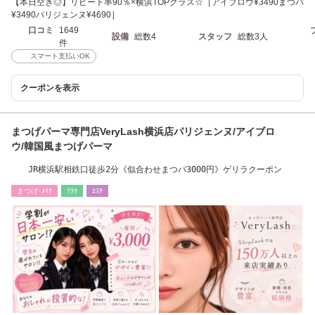
【本日空き◎】リピート率90％×横浜TOPクラス☆［アイブロウ¥3490まつパ
¥3490パリジェンヌ¥4690］
口コミ
1649
設備
総数4
スタッフ
総数3人
件
スマート支払いOK
クーポンを表示
まつげパーマ専門店VeryLash横浜店パリジェンヌ/アイブロ
ウ/韓国風まつげパーマ
JR横浜駅相鉄口徒歩2分《似合わせまつパ3000円》ゲリラクーポン
まつげ･ﾒｲｸ
ﾘﾗｸ
ｴｽﾃ