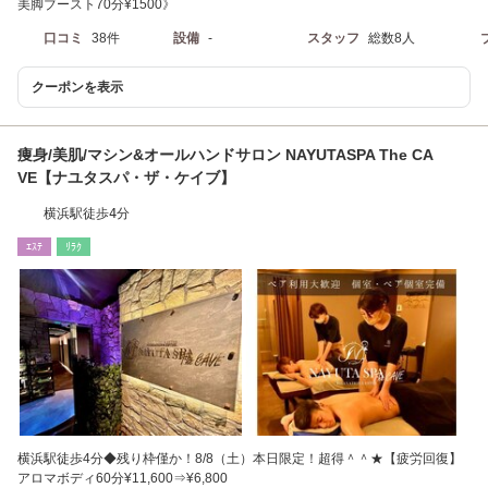
美脚ブースト70分¥1500》
口コミ
38件
設備
-
スタッフ
総数8人
クーポンを表示
痩身/美肌/マシン&オールハンドサロン NAYUTASPA The CA
VE【ナユタスパ・ザ・ケイブ】
横浜駅徒歩4分
ｴｽﾃ
ﾘﾗｸ
横浜駅徒歩4分◆残り枠僅か！8/8（土）本日限定！超得＾＾★【疲労回復】
アロマボディ60分¥11,600⇒¥6,800