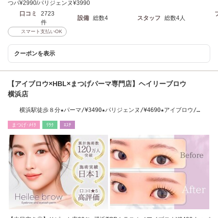
つパ¥2990/パリジェンヌ¥3990
口コミ
2723
設備
総数4
スタッフ
総数4人
件
スマート支払いOK
クーポンを表示
【アイブロウ×HBL×まつげパーマ専門店】ヘイリーブロウ
横浜店
横浜駅徒歩８分★パーマ/¥3490★パリジェンヌ/¥4690★アイブロウ/
¥3490
まつげ･ﾒｲｸ
ﾘﾗｸ
ｴｽﾃ