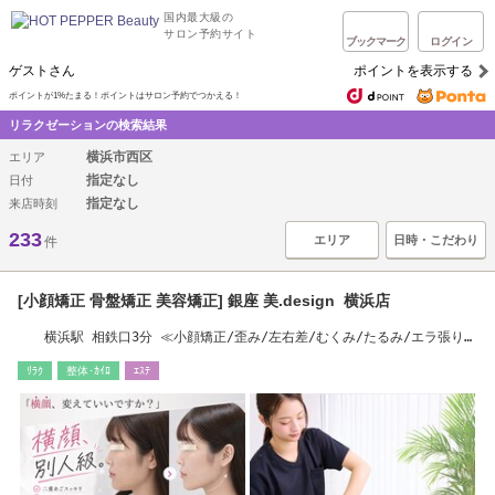
国内最大級の
サロン予約サイト
ブックマーク
ログイン
ゲストさん
ポイントを表示する
ポイントが1%たまる！ポイントはサロン予約でつかえる！
リラクゼーションの検索結果
横浜市西区
エリア
指定なし
日付
指定なし
来店時刻
233
エリア
日時・こだわり
件
[小顔矯正 骨盤矯正 美容矯正] 銀座 美.design 横浜店
横浜駅 相鉄口3分 ≪小顔矯正/歪み/左右差/むくみ/たるみ/エラ張り/
二重顎/痩身も◎≫
ﾘﾗｸ
整体･ｶｲﾛ
ｴｽﾃ