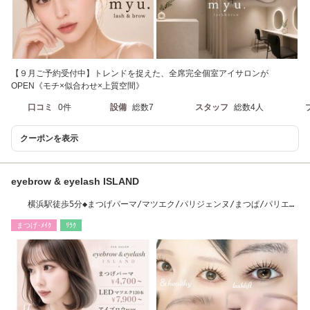
【９月ご予約受付中】トレンドを捉えた、全席完全個室アイサロンが
OPEN《モチ×似合わせ×上質空間》
口コミ
0件
設備
総数7
スタッフ
総数4人
クーポンを表示
eyebrow & eyelash ISLAND
横浜駅徒歩5分◆まつげパーマ/マツエク/パリジェンヌ/まつぱ/パリエ
ク/アイブロウ
まつげ･ﾒｲｸ
ﾘﾗｸ