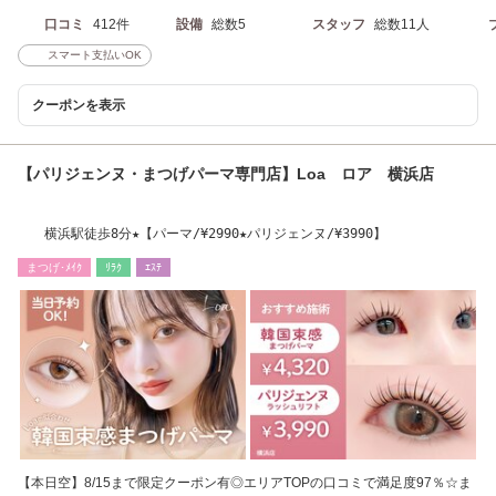
口コミ
412件
設備
総数5
スタッフ
総数11人
スマート支払いOK
クーポンを表示
【パリジェンヌ・まつげパーマ専門店】Loa ロア 横浜店
横浜駅徒歩8分★【パーマ/¥2990★パリジェンヌ/¥3990】
まつげ･ﾒｲｸ
ﾘﾗｸ
ｴｽﾃ
【本日空】8/15まで限定クーポン有◎エリアTOPの口コミで満足度97％☆ま