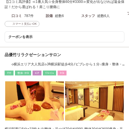
【口コミ高評価】≪1番人気☆全身整体60分¥3300≫変化が出なければ返金保
証！だから選ばれる！肩こり腰痛に
口コミ
787件
設備
総数6
スタッフ
総数6人
スマート支払いOK
クーポンを表示
品優竹リラクゼーションサロン
◇横浜エリア大人気店◇JR横浜駅徒歩4分/ビブレから１分☆痩身・整体・
リンパ・足つぼ
ﾘﾗｸ
整体･ｶｲﾛ
ｴｽﾃ
ﾘﾌﾚｯｼｭ
ﾈｲﾙ