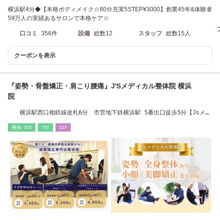
横浜駅4分◆【本格ボディメイク☆80分充実5STEP¥3000】創業45年&体験者
59万人の実績あるサロンで本格ケア☆
口コミ
356件
設備
総数12
スタッフ
総数15人
クーポンを表示
『姿勢・骨盤矯正・肩こり腰痛』J'Sメディカル整体院 横浜
院
横浜駅西口相鉄線改札6分 市営地下鉄横浜駅 5番出口徒歩5分【Jsメデ
ィカル整体院】
整体･ｶｲﾛ
ﾘﾗｸ
ｴｽﾃ