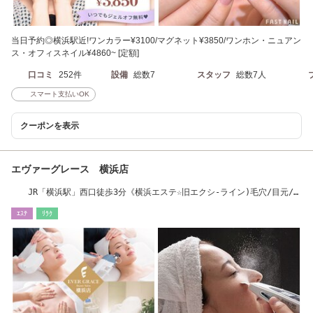
当日予約◎横浜駅近!ワンカラー¥3100/マグネット¥3850/ワンホン・ニュアン
ス・オフィスネイル¥4860~ [定額]
口コミ
252件
設備
総数7
スタッフ
総数7人
スマート支払いOK
クーポンを表示
エヴァーグレース 横浜店
JR「横浜駅」西口徒歩3分《横浜エステ☆旧エクシ-ライン)毛穴/目元/た
るみ/幹細胞
ｴｽﾃ
ﾘﾗｸ