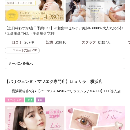
【土日枠わずか!当日予約OK♪】≪超集中セルケア美脚¥3980≫大人気の小顔
+全身痩身/小顔/下半身痩せ/美脚
口コミ
267件
設備
総数10
スタッフ
総数7人
スマート支払いOK
クーポンを表示
【パリジェンヌ・マツエク専門店】Lila リラ 横浜店
横浜駅徒歩5分★【パーマ/￥3450★パリジェンヌ/￥4000】LED導入店
まつげ･ﾒｲｸ
ﾘﾗｸ
ｴｽﾃ