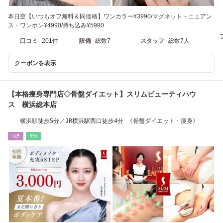
本日空【いつもオフ無料＆同価格】ワンカラー¥3990/マグネット・ニュアン
ス・ワンホン¥4990/持ち込み¥5990
口コミ
201件
設備
総数7
スタッフ
総数7人
クーポンを表示
【本格痩身専門店◇骨盤ダイエット】スリムビューティハウ
ス 横浜総本店
横浜駅徒歩5分／JR横浜駅西口徒歩4分 《骨盤ダイエット・痩身》
ｴｽﾃ
ﾘﾗｸ