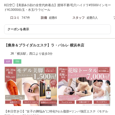
8日空◯【美肌&小顔の全世代終着点】渡韓不要/毛穴ハイドラ¥5500/インモー
ド¥13000/白玉・水玉/ララピール
口コミ
747件
設備
総数6
スタッフ
総数5人
クーポンを表示
【痩身＆ブライダルエステ】ラ・パルレ 横浜本店
JR「横浜駅」西口より徒歩3分
ｴｽﾃ
ﾘﾗｸ
【本日空き◎】“女子の脚悩み”に特化!!セル脂肪×リンパ強圧エステ《モデル