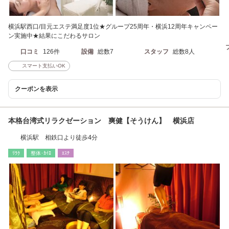
横浜駅西口/目元エステ満足度1位★グループ25周年・横浜12周年キャンペー
ン実施中★結果にこだわるサロン
口コミ
126件
設備
総数7
スタッフ
総数8人
スマート支払いOK
クーポンを表示
本格台湾式リラクゼーション 爽健【そうけん】 横浜店
横浜駅 相鉄口より徒歩4分
ﾘﾗｸ
整体･ｶｲﾛ
ｴｽﾃ