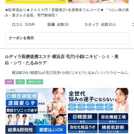
★駐車場あり★２４５０円！骨盤矯正×全身整体フルコース★「つらい体の痛
み・重ダルさ改善」専門整体院！
口コミ
515件
設備
総数10
スタッフ
総数10人
クーポンを表示
ルディラ医療提携エステ 横浜店 毛穴/小顔/ニキビ・シミ・美
白・シワ・たるみケア
横浜駅2分/都度払◎[毛穴洗浄/小顔/ニキビ/たるみ/シミ/ララピール/
ピーリング/横浜］
ｴｽﾃ
ﾘﾗｸ
整体･ｶｲﾛ