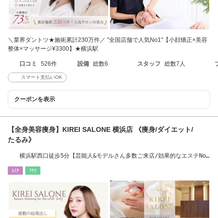
＼業界ダントツ★施術累計230万件／ "全国店舗で人気No1"【小顔矯正×美容
整体×マッサージ¥3300】★横浜駅
口コミ
526件
設備
総数6
スタッフ
総数7人
スマート支払いOK
クーポンを表示
【全身美容痩身】KIREI SALONE 横浜店 《痩身/ダイエット/
たるみ》
横浜駅西口徒歩5分【芸能人&モデルさん多数ご来店/効果的なエステNo1
獲得】
ｴｽﾃ
ﾘﾗｸ