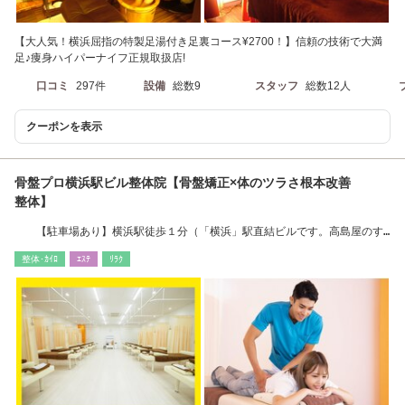
【大人気！横浜屈指の特製足湯付き足裏コース¥2700！】信頼の技術で大満
足♪痩身ハイパーナイフ正規取扱店!
口コミ
297件
設備
総数9
スタッフ
総数12人
クーポンを表示
骨盤プロ横浜駅ビル整体院【骨盤矯正×体のツラさ根本改善
整体】
【駐車場あり】横浜駅徒歩１分（「横浜」駅直結ビルです。高島屋のす
ぐ前）
整体･ｶｲﾛ
ｴｽﾃ
ﾘﾗｸ