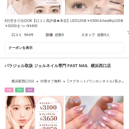
8日空き◎当日OK【口コミ高評価★本店】LED120本￥6300/＆healthy120本
￥9200/まつパ¥4400
口コミ
964件
設備
総数8
スタッフ
総数9人
クーポンを表示
パラジェル取扱 ジェルネイル専門 FAST NAIL 横浜西口店
横浜駅西口5分 ★ 付替オフ無料 ★ [マグネット/ワンホンネイル/長さ
だし/フィルイン]
ﾈｲﾙ
ﾘﾗｸ
ｴｽﾃ