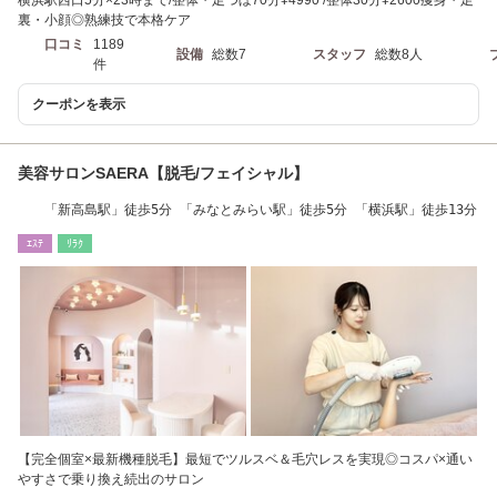
横浜駅西口5分×23時まで/整体・足つぼ70分¥4990 /整体30分¥2600痩身・足
裏・小顔◎熟練技で本格ケア
口コミ
1189
設備
総数7
スタッフ
総数8人
件
クーポンを表示
美容サロンSAERA【脱毛/フェイシャル】
「新高島駅」徒歩5分 「みなとみらい駅」徒歩5分 「横浜駅」徒歩13分
ｴｽﾃ
ﾘﾗｸ
【完全個室×最新機種脱毛】最短でツルスベ＆毛穴レスを実現◎コスパ×通い
やすさで乗り換え続出のサロン