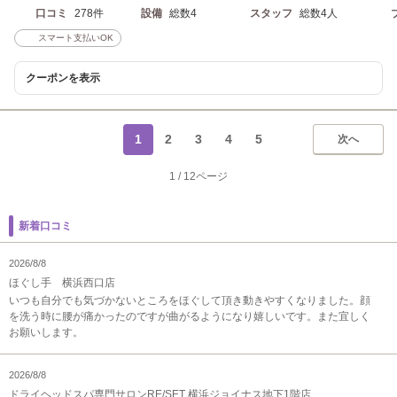
口コミ
278件
設備
総数4
スタッフ
総数4人
スマート支払いOK
クーポンを表示
1
2
3
4
5
次へ
1
/
12ページ
新着口コミ
2026/8/8
ほぐし手 横浜西口店
いつも自分でも気づかないところをほぐして頂き動きやすくなりました。顔
を洗う時に腰が痛かったのですが曲がるようになり嬉しいです。また宜しく
お願いします。
2026/8/8
ドライヘッドスパ専門サロンRE/SET 横浜ジョイナス地下1階店