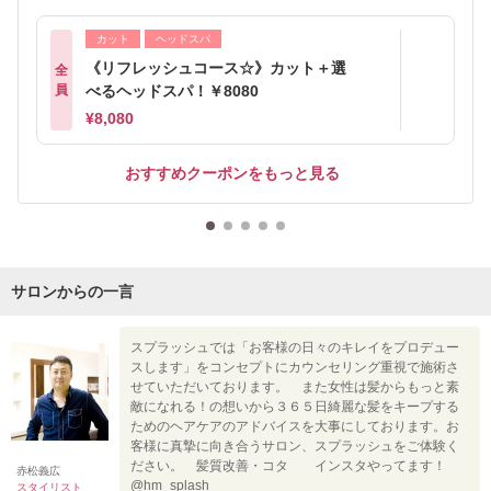
カット
ヘッドスパ
《リフレッシュコース☆》カット＋選
全
員
べるヘッドスパ！￥8080
¥8,080
おすすめクーポンをもっと見る
サロンからの一言
スプラッシュでは「お客様の日々のキレイをプロデュー
スします」をコンセプトにカウンセリング重視で施術さ
せていただいております。 また女性は髪からもっと素
敵になれる！の想いから３６５日綺麗な髪をキープする
ためのヘアケアのアドバイスを大事にしております。お
客様に真摯に向き合うサロン、スプラッシュをご体験く
ださい。 髪質改善・コタ インスタやってます！
赤松義広
@hm_splash
スタイリスト