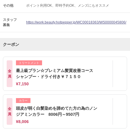
その他
ポイント利用OK
即時予約OK
メンズにもオススメ
スタッフ
https://work.beauty.hotpepper.jp/WC00018363/WS0000045806/
募集
クーポン
トリートメント
最上級プラン☆プレミアム髪質改善コース
全
員
シャンプー・ドライ付き￥７１５０
¥7,150
カラー
頭皮が弱く白髪染めを諦めてた方の為のノン
全
員
ジアミンカラー 8006円～9507円
¥8,006