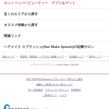
ホットペッパービューティー アプリをゲット
近くのエリアから探す
オススメ特集から探す
関連リンク
ヘアメイク スプラッシュ(Hair Make Splash)の近隣サロン
総合トップ
美容院・美容室・ヘアサロン検索トップ
北信越トップ
新潟トップ
ヘ
ヘアメイク スプラッシュ(Hair Make Splash)
HOT PEPPER Beautyとサロンボード導入のご案内
掲載をご希望のサロン様はこちら
ID・会員規約
プライバシーポリシー
利用規約
ご利用ガイド
ヘルプ