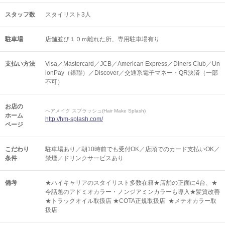
スタッフ数
スタイリスト3人
駐車場
店舗並び１０ｍ離れた所、専用駐車場有り
支払い方法
Visa／Mastercard／JCB／American Express／Diners Club／Un
ionPay（銀聯）／Discover／交通系電子マネー・QR決済（一部
不可）
お店の
ヘアメイク スプラッシュ(Hair Make Splash)
ホーム
http://hm-splash.com/
ページ
こだわり
駐車場あり／朝10時前でも受付OK／店頭でのカード支払いOK／
条件
禁煙／ドリンクサービスあり
備考
★ハイキャリアのスタイリスト多数在籍★店舗の正面に4台、★
今話題のアドミオカラー・ノンジアミンカラーも導入★髪質改善
★トラックオイル取扱店 ★COTA正規取扱店 ★メテオカラー取
扱店