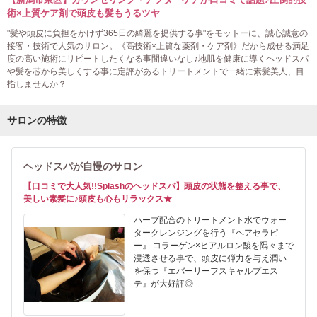
術×上質ケア剤で頭皮も髪もうるツヤ
"髪や頭皮に負担をかけず365日の綺麗を提供する事"をモットーに、誠心誠意の
接客・技術で人気のサロン。《高技術×上質な薬剤・ケア剤》だから成せる満足
度の高い施術にリピートしたくなる事間違いなし♪地肌を健康に導くヘッドスパ
や髪を芯から美しくする事に定評があるトリートメントで一緒に素髪美人、目
指しませんか？
サロンの特徴
ヘッドスパが自慢のサロン
【口コミで大人気!!Splashのヘッドスパ】頭皮の状態を整える事で、
美しい素髪に♪頭皮も心もリラックス★
ハーブ配合のトリートメント水でウォー
タークレンジングを行う『ヘアセラピ
ー』 コラーゲン×ヒアルロン酸を隅々まで
浸透させる事で、頭皮に弾力を与え潤い
を保つ『エバーリーフスキャルプエス
テ』が大好評◎