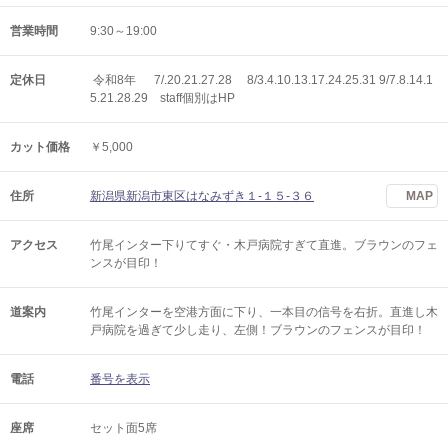
営業時間
9:30～19:00
定休日
令和8年 7/.20.21.27.28 8/3.4.10.13.17.24.25.31 9/7.8.14.1
5.21.28.29 staff個別はHP
カット価格
￥5,000
住所
新潟県新潟市東区はなみずき１‐１５‐３６
MAP
アクセス
竹尾インター下りてすぐ・木戸病院すぎて直進。ブラウンのフェ
ンスが目印！
道案内
竹尾インターを空港方面に下り、一本目の信号を右折。直進し木
戸病院を過ぎて少し走り、左側！ブラウンのフェンスが目印！
電話
番号を表示
座席
セット面5席