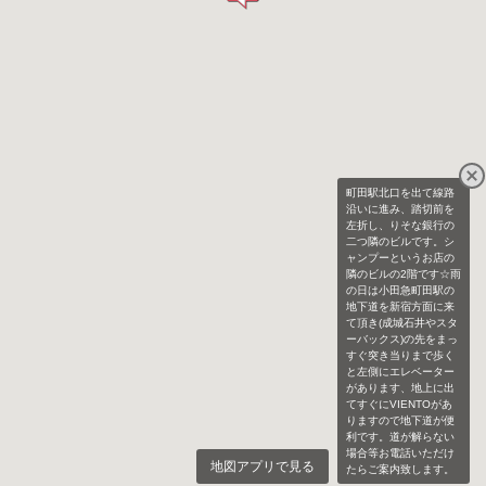
町田駅北口を出て線路
沿いに進み、踏切前を
左折し、りそな銀行の
二つ隣のビルです。シ
ャンプーというお店の
隣のビルの2階です☆雨
の日は小田急町田駅の
地下道を新宿方面に来
て頂き(成城石井やスタ
ーバックス)の先をまっ
すぐ突き当りまで歩く
と左側にエレベーター
があります、地上に出
てすぐにVIENTOがあ
りますので地下道が便
利です。道が解らない
場合等お電話いただけ
地図アプリで見る
たらご案内致します。