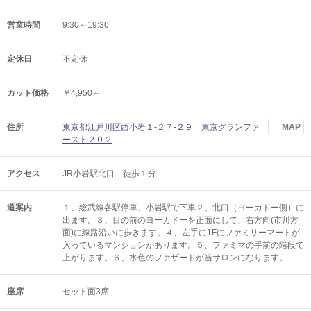
営業時間
9:30～19:30
定休日
不定休
カット価格
￥4,950～
住所
東京都江戸川区西小岩１-２７-２９ 東京グランファ
MAP
ースト２０２
アクセス
JR小岩駅北口 徒歩１分
道案内
１、総武線各駅停車、小岩駅で下車２、北口（ヨーカドー側）に
出ます。３、目の前のヨーカドーを正面にして、右方向(市川方
面)に線路沿いに歩きます。４、左手に1Fにファミリーマートが
入っているマンションがあります。５、ファミマの手前の階段で
上がります。６、水色のファザードが当サロンになります。
座席
セット面3席