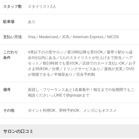
スタッフ数
スタイリスト2人
駐車場
あり
支払い方法
Visa／Mastercard／JCB／American Express／NICOS
こだわり
4席以下の小型サロン／夜19時以降も受付OK／最寄り駅から徒
条件
歩3分以内にある／1人のスタイリストが仕上げまで担当／ヘア
セット／朝10時前でも受付OK／店頭でのカード支払いOK／お子
さま同伴OK／分煙／ドリンクサービスあり／漫画が充実／DVD
が視聴できる／半個室あり／完全予約制
備考
面貸し・フリーランスあと1名募集中！独立までの短期間でもご
相談ください→LINEで@graugeまで
その他
ポイント利用OK
即時予約OK
メンズにもオススメ
サロンの口コミ