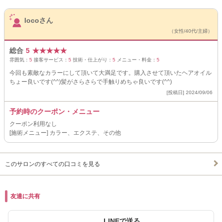
サロンPick Up
locoさん
（女性/40代/主婦）
総合
5
★
★
★
★
★
雰囲気：
5
接客サービス：
5
技術・仕上がり：
5
メニュー・料金：
5
今回も素敵なカラーにして頂いて大満足です。購入させて頂いたヘアオイル
ちょー良いです(^^)髪がさらさらで手触りめちゃ良いです(^^)
[投稿日] 2024/09/06
予約時のクーポン・メニュー
クーポン利用なし
[施術メニュー] カラー、エクステ、その他
このサロンのすべての口コミを見る
友達に共有
LINEで送る