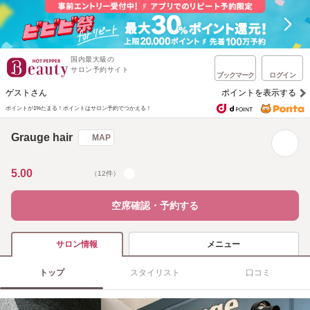
国内最大級の
サロン予約サイト
ブックマーク
ログイン
ゲストさん
ポイントを表示する
ポイントが1%たまる！
ポイントはサロン予約でつかえる！
Grauge hair
MAP
5.00
（12件）
空席確認・予約する
メニュー
サロン情報
トップ
スタイリスト
口コミ