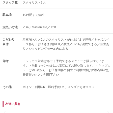
スタッフ数
スタイリスト3人
駐車場
10時間まで無料
支払い方法
Visa／Mastercard／JCB
こだわり
駐車場あり／1人のスタイリストが仕上げまで担当／キッズスペ
条件
ースあり／お子さま同伴OK／禁煙／DVDが視聴できる／個室あ
り／ショッピングモール内にある
備考
・シャカラ常連はネット予約できるメニューが限られていま
す。・当日キャンセルはお電話にてお願い致します。・キッズカ
ットは満3歳から・お子様同伴で個室ご利用の際は保護者様の監
督責任のもとご利用下さい
その他
ポイント利用OK
即時予約OK
メンズにもオススメ
友達に共有