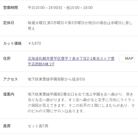
営業時間
平日10:00～19:00/日・祝10:00～18:00
定休日
毎週火曜日,第3月曜日※第3月曜日が祝日の場合は水曜日に差し
替え
カット価格
￥3,870
住所
北海道札幌市豊平区豊平７条８丁目2-1東光ストア豊
MAP
平店西館A棟２F
アクセス
地下鉄東豊線学園前駅から徒歩5分
道案内
地下鉄東豊線学園前2番出口を出て池上学園を左へ曲がり、突き
当りを左へ曲がります。すぐ右へ曲がると左手に方向にライラッ
ク病院が見えてきます。そこの右手の１階にしまむらがあり、そ
のビルの２階にサロンはあります。
座席
セット面7席