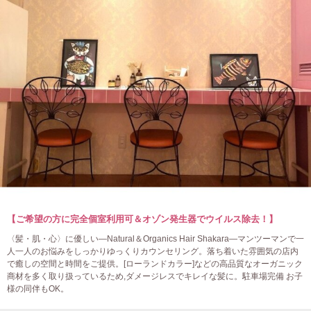
【ご希望の方に完全個室利用可＆オゾン発生器でウイルス除去！】
〈髪・肌・心〉に優しい―Natural＆Organics Hair Shakara―マンツーマンで一
人一人のお悩みをしっかりゆっくりカウンセリング。落ち着いた雰囲気の店内
で癒しの空間と時間をご提供。[ローランドカラー]などの高品質なオーガニック
商材を多く取り扱っているため,ダメージレスでキレイな髪に。駐車場完備 お子
様の同伴もOK。