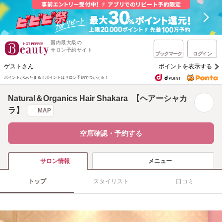
国内最大級の
サロン予約サイト
ブックマーク
ログイン
ゲストさん
ポイントを表示する
ポイントが1%たまる！
ポイントはサロン予約でつかえる！
Natural＆Organics Hair Shakara 【ヘアーシャカ
ラ】
MAP
空席確認・予約する
メニュー
サロン情報
トップ
スタイリスト
口コミ