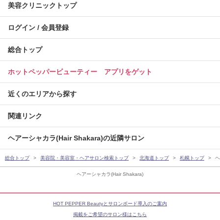
美容クリニックトップ
ログイン / 会員登録
総合トップ
ホットペッパービューティー アプリをゲット
近くのエリアから探す
関連リンク
ヘアーシャカラ(Hair Shakara)の近隣サロン
総合トップ
美容院・美容室・ヘアサロン検索トップ
北海道トップ
札幌トップ
ヘ
ヘアーシャカラ(Hair Shakara)
HOT PEPPER Beautyとサロンボード導入のご案内
掲載をご希望のサロン様はこちら