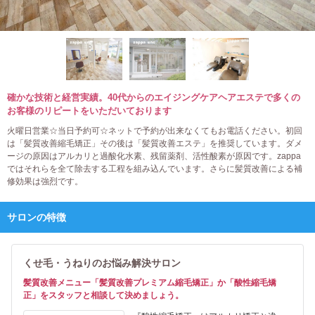
確かな技術と経営実績。40代からのエイジングケアヘアエステで多くの
お客様のリピートをいただいております
火曜日営業☆当日予約可☆ネットで予約が出来なくてもお電話ください。初回
は「髪質改善縮毛矯正」その後は「髪質改善エステ」を推奨しています。ダメ
ージの原因はアルカリと過酸化水素、残留薬剤、活性酸素が原因です。zappa
ではそれらを全て除去する工程を組み込んでいます。さらに髪質改善による補
修効果は強烈です。
サロンの特徴
くせ毛・うねりのお悩み解決サロン
髪質改善メニュー「髪質改善プレミアム縮毛矯正」か「酸性縮毛矯
正」をスタッフと相談して決めましょう。