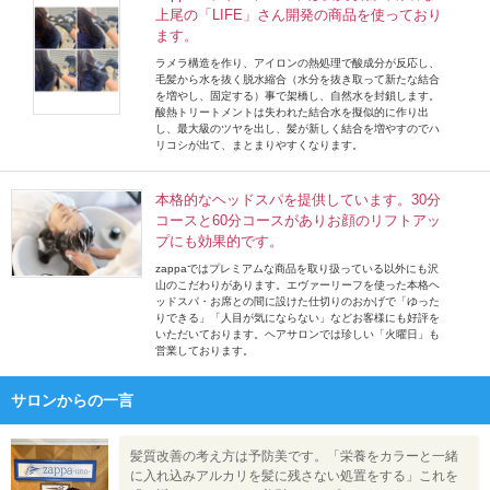
上尾の「LIFE」さん開発の商品を使っており
ます。
ラメラ構造を作り、アイロンの熱処理で酸成分が反応し、
毛髪から水を抜く脱水縮合（水分を抜き取って新たな結合
を増やし、固定する）事で架橋し、自然水を封鎖します。
酸熱トリートメントは失われた結合水を擬似的に作り出
し、最大級のツヤを出し、髪が新しく結合を増やすのでハ
リコシが出て、まとまりやすくなります。
本格的なヘッドスパを提供しています。30分
コースと60分コースがありお顔のリフトアッ
プにも効果的です。
zappaではプレミアムな商品を取り扱っている以外にも沢
山のこだわりがあります。エヴァーリーフを使った本格ヘ
ッドスパ・お席との間に設けた仕切りのおかげで「ゆった
りできる」「人目が気にならない」などお客様にも好評を
いただいております。ヘアサロンでは珍しい「火曜日」も
営業しております。
サロンからの一言
髪質改善の考え方は予防美です。「栄養をカラーと一緒
に入れ込みアルカリを髪に残さない処置をする」これを