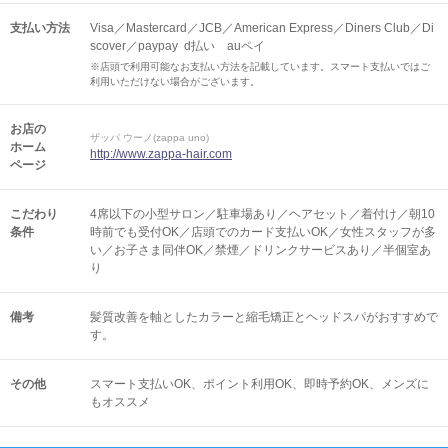
支払い方法
Visa／Mastercard／JCB／American Express／Diners Club／Di
scover／paypay d払い auペイ
※店頭で利用可能なお支払い方法を記載しています。スマート支払いではご
利用いただけない場合がございます。
お店の
ザッパ ウーノ(zappa uno)
ホーム
http://www.zappa-hair.com
ページ
こだわり
4席以下の小型サロン／駐車場あり／ヘアセット／着付け／朝10
条件
時前でも受付OK／店頭でのカード支払いOK／女性スタッフが多
い／お子さま同伴OK／禁煙／ドリンクサービスあり／半個室あ
り
備考
髪質改善を軸としたカラーと縮毛矯正とヘッドスパがおすすめで
す。
その他
スマート支払いOK
ポイント利用OK
即時予約OK
メンズに
もオススメ