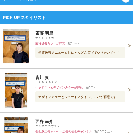
PICK UP スタイリスト
斎藤 明里
サイトウ アカリ
髪質改善カラーが得意
（歴18年）
髪質改善メニューを世にどんどん広げていきたいです！
皆川 奏
ミナガワ カナデ
ヘッドスパとデザインカラーが得意
（歴5年）
デザインカラーとショートスタイル、スパが得意です！
西谷 幸介
ニシタニ コウスケ
登山系店長 youtube店長の登山チャンネル
（歴20年以上）