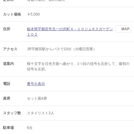
カット価格
￥5,500
住所
栃木県宇都宮市北一の沢町４－１０ジュネスガーデン
MAP
１０２
アクセス
JR宇都宮駅からバスで10分（火曜日営業）
道案内
桜十文字を日光方面へ曲がり、1つ目の信号を左折して、最初の
信号を左折。
電話
番号を表示
座席
セット面4席
スタッフ数
スタイリスト3人
駐車場
6台