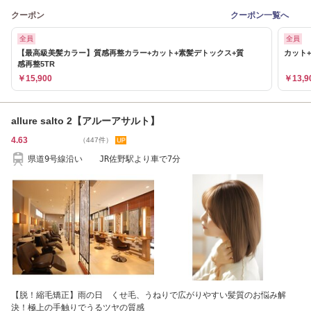
クーポン
クーポン一覧へ
全員
全員
【最高級美髪カラー】質感再整カラー+カット+素髪デトックス+質
カット+
感再整5TR
￥15,900
￥13,9
allure salto 2【アルーアサルト】
4.63
（447件）
県道9号線沿い JR佐野駅より車で7分
【脱！縮毛矯正】雨の日 くせ毛、うねりで広がりやすい髪質のお悩み解
決！極上の手触りでうるツヤの質感