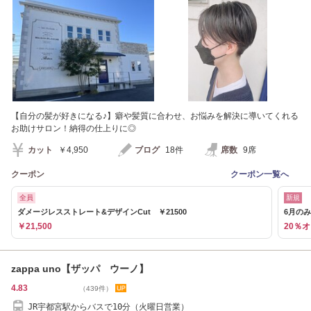
【自分の髪が好きになる♪】癖や髪質に合わせ、お悩みを解決に導いてくれる
お助けサロン！納得の仕上りに◎
カット
￥4,950
ブログ
18件
席数
9席
クーポン
クーポン一覧へ
全員
新規
ダメージレスストレート&デザインCut ￥21500
6月のみ
￥21,500
20％
zappa uno【ザッパ ウーノ】
4.83
（439件）
JR宇都宮駅からバスで10分（火曜日営業）