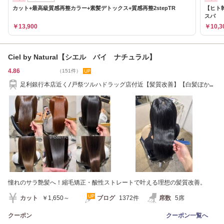
カット+最高級質感再整カラー+素髪デトックス+質感再整2stepTR
【ヒト
スパ
￥13,900
￥10,3
Ciel by Natural【シエル バイ ナチュラル】
4.86
（151件）
足利銀行本店近く/戸祭ツルハドラッグ店付近【髪質改善】【白髪ぼか
し】【縮毛矯正】
憧れのサラ艶髪へ！縮毛矯正・酸性ストレートで叶える理想の髪質改善。
カット
￥1,650～
ブログ
1372件
席数
5席
クーポン
クーポン一覧へ