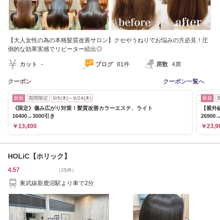
【大人女性の為の本格髪質改善サロン】クセやうねりでお悩みの方必見！圧
倒的な効果実感でリピーター続出◎
カット
-
ブログ
81件
席数
4席
クーポン
クーポン一覧へ
新規
期間限定
8/6(木)～9/24(木)
新規
《限定》傷み広がり対策！髪質改善カラーエステ、ライト
【紫外
16400→3000引き
26900
￥13,400
￥23,9
HOLiC【ホリック】
4.57
（25件）
東武線新鹿沼駅より車で2分