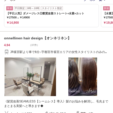
新規
平日限定
9時～18時
スタイリスト指定
新規
【平日人気】ダメージレス◎髪質改善ストレート+水素+カット
【水素
￥27500→￥14900
￥2750
￥14,900
￥19,8
onnellinen hair design【オンネリネン】
4.94
（37件）
JR雀宮駅より車で6分☆宇都宮市雀宮エリアの女性スタイリストのみのサ
ロンです
《髪質改善SEAMLESS【シームレス】導入》髪のお悩みを解消し、毛先まで
まとまる美髪へと導きます◆