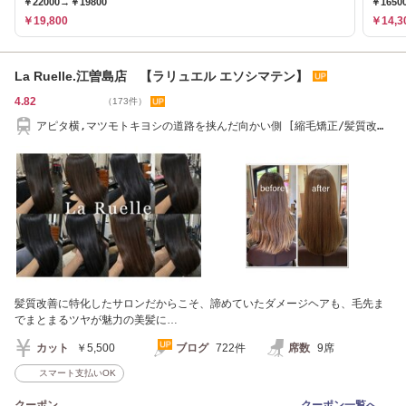
￥22000→￥19800
￥1650
￥19,800
￥14,3
La Ruelle.江曽島店 【ラリュエル エソシマテン】
4.82
（173件）
アピタ横,マツモトキヨシの道路を挟んだ向かい側 [縮毛矯正/髪質改
善]
髪質改善に特化したサロンだからこそ、諦めていたダメージヘアも、毛先ま
でまとまるツヤが魅力の美髪に…
カット
￥5,500
ブログ
722件
席数
9席
スマート支払いOK
クーポン
クーポン一覧へ