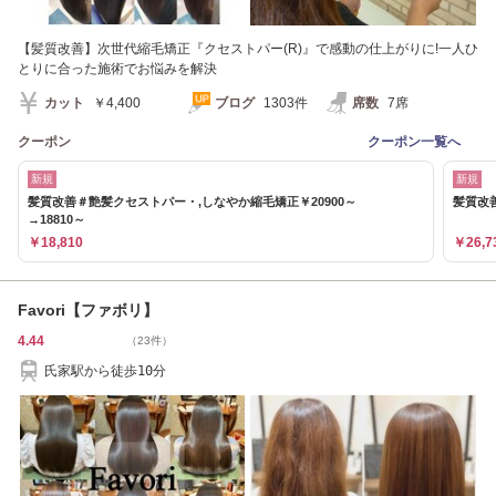
【髪質改善】次世代縮毛矯正『クセストパー(R)』で感動の仕上がりに!一人ひ
とりに合った施術でお悩みを解決
カット
￥4,400
ブログ
1303件
席数
7席
クーポン
クーポン一覧へ
新規
新規
髪質改善＃艶髪クセストパー・,しなやか縮毛矯正￥20900～
髪質改善
→18810～
￥18,810
￥26,7
Favori【ファボリ】
4.44
（23件）
氏家駅から徒歩10分