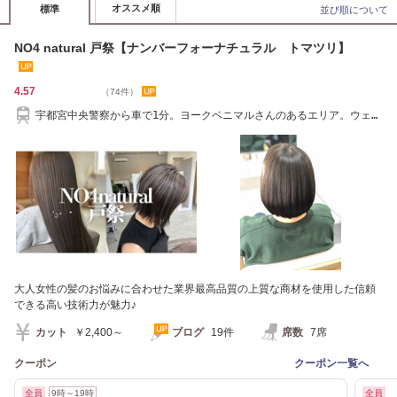
オススメ順
標準
並び順について
NO4 natural 戸祭【ナンバーフォーナチュラル トマツリ】
4.57
（74件）
宇都宮中央警察から車で1分。ヨークベニマルさんのあるエリア。ウェル
シアさんお隣
大人女性の髪のお悩みに合わせた業界最高品質の上質な商材を使用した信頼
できる高い技術力が魅力♪
カット
￥2,400～
ブログ
19件
席数
7席
クーポン
クーポン一覧へ
全員
9時～19時
全員