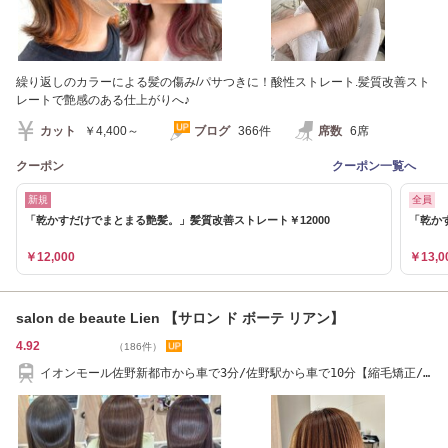
繰り返しのカラーによる髪の傷み/パサつきに！酸性ストレート.髪質改善スト
レートで艶感のある仕上がりへ♪
カット
￥4,400～
ブログ
366件
席数
6席
クーポン
クーポン一覧へ
新規
全員
「乾かすだけでまとまる艶髪。」髪質改善ストレート￥12000
「乾か
￥12,000
￥13,0
salon de beaute Lien 【サロン ド ボーテ リアン】
4.92
（186件）
イオンモール佐野新都市から車で3分/佐野駅から車で10分【縮毛矯正/
艶髪/ヘッドスパ】