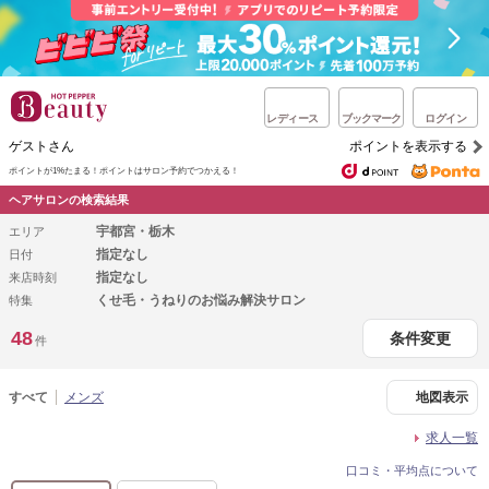
レディース
ブックマーク
ログイン
ゲストさん
ポイントを表示する
ポイントが1%たまる！
ポイントはサロン予約でつかえる！
ヘアサロンの検索結果
宇都宮・栃木
エリア
指定なし
日付
指定なし
来店時刻
くせ毛・うねりのお悩み解決サロン
特集
48
条件変更
件
すべて
メンズ
地図表示
求人一覧
口コミ・平均点について