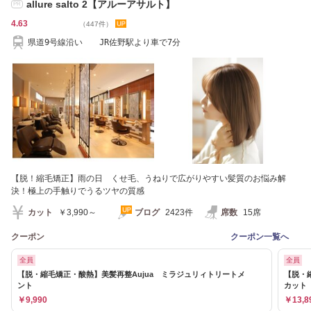
allure salto 2【アルーアサルト】
PR
4.63
（447件）
県道9号線沿い JR佐野駅より車で7分
【脱！縮毛矯正】雨の日 くせ毛、うねりで広がりやすい髪質のお悩み解
決！極上の手触りでうるツヤの質感
カット
￥3,990～
ブログ
2423件
席数
15席
クーポン
クーポン一覧へ
全員
全員
【脱・縮毛矯正・酸熱】美髪再整Aujua ミラジュリィトリートメ
【脱・
ント
カット
￥9,990
￥13,8