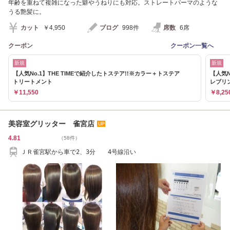
年齢を重ねて複雑になった癖やうねりにも対応。ストレートパーマのような
うる艶髪に。
カット
￥4,950
ブログ
998件
席数
6席
クーポン
クーポン一覧へ
新規
新規
【人気No.1】THE TIMEで紹介したトステア!!※カラー＋トステア
【人気
トリートメント
レブリ
￥11,550
￥8,25
美容室グリッター 雀宮店
4.81
（58件）
ＪＲ雀宮駅から車で2、3分 4号線沿い