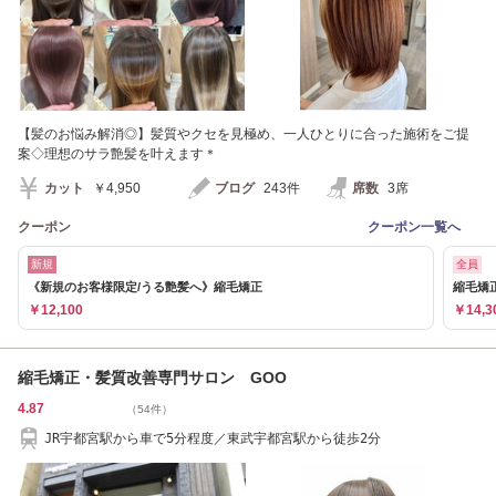
【髪のお悩み解消◎】髪質やクセを見極め、一人ひとりに合った施術をご提
案◇理想のサラ艶髪を叶えます＊
カット
￥4,950
ブログ
243件
席数
3席
クーポン
クーポン一覧へ
新規
全員
《新規のお客様限定/うる艶髪へ》縮毛矯正
縮毛矯
￥12,100
￥14,3
縮毛矯正・髪質改善専門サロン GOO
4.87
（54件）
JR宇都宮駅から車で5分程度／東武宇都宮駅から徒歩2分