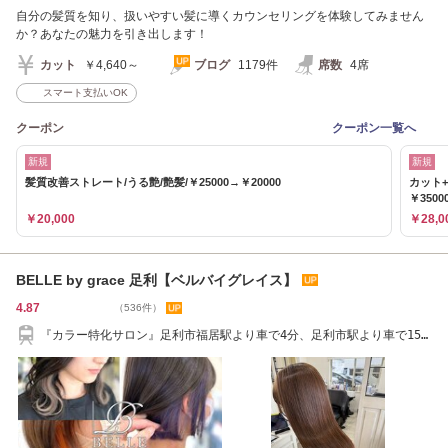
自分の髪質を知り、扱いやすい髪に導くカウンセリングを体験してみません
か？あなたの魅力を引き出します！
カット
￥4,640～
ブログ
1179件
席数
4席
スマート支払いOK
クーポン
クーポン一覧へ
新規
新規
髪質改善ストレート/うる艶/艶髪/￥25000→￥20000
カット
￥3500
￥20,000
￥28,0
BELLE by grace 足利【ベルバイグレイス】
4.87
（536件）
『カラー特化サロン』足利市福居駅より車で4分、足利市駅より車で15
分/透明感カラー