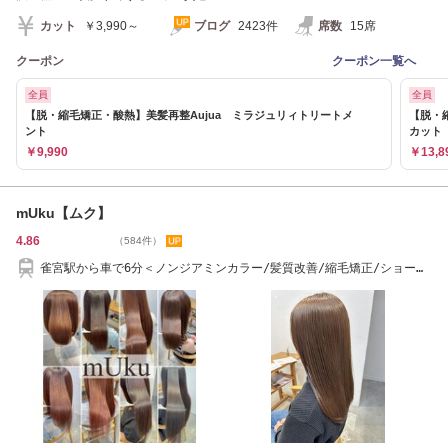
カット
￥3,990～
ブログ
2423件
席数
15席
クーポン
クーポン一覧へ
全員
全員
【脱・縮毛矯正・酸熱】美髪再整Aujua ミラジュリィトリートメ
【脱・
ント
カット
￥9,990
￥13,8
mUku【ムク】
4.86
（584件）
雀宮駅から車で6分＜ノンジアミンカラー/髪質改善/縮毛矯正/ショート
ヘア/ボブ＞