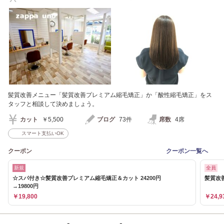
髪質改善メニュー「髪質改善プレミアム縮毛矯正」か「酸性縮毛矯正」をス
タッフと相談して決めましょう。
カット
￥5,500
ブログ
73件
席数
4席
スマート支払いOK
クーポン
クーポン一覧へ
新規
全員
☆スパ付き☆髪質改善プレミアム縮毛矯正＆カット 24200円
髪質改
→19800円
￥19,800
￥24,9