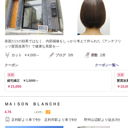
表面だけの効果ではなく、内部補修をしっかり考えて作られた《アンチフリ
ッツ髪質改善Tr》で健康な美髪を―
カット
￥4,000～
ブログ
3件
席数
2席
クーポン
クーポン一覧へ
全員
全員
縮毛矯正 ￥1,5000～
髪質改善
￥15,000
￥10,0
ＭＡＩＳＯＮ ＢＬＡＮＣＨＥ
4.76
（43件）
足利駅より車で9分 足利市駅より車で6分 野州山辺駅より徒歩3分