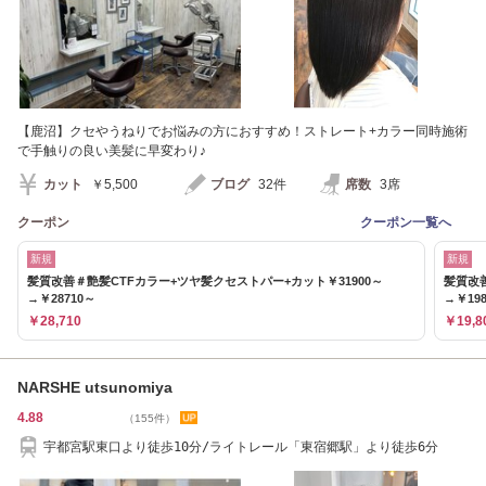
【鹿沼】クセやうねりでお悩みの方におすすめ！ストレート+カラー同時施術
で手触りの良い美髪に早変わり♪
カット
￥5,500
ブログ
32件
席数
3席
クーポン
クーポン一覧へ
新規
新規
髪質改善＃艶髪CTFカラー+ツヤ髪クセストパー+カット￥31900～
髪質改
→￥28710～
→￥19
￥28,710
￥19,8
NARSHE utsunomiya
4.88
（155件）
宇都宮駅東口より徒歩10分/ライトレール「東宿郷駅」より徒歩6分