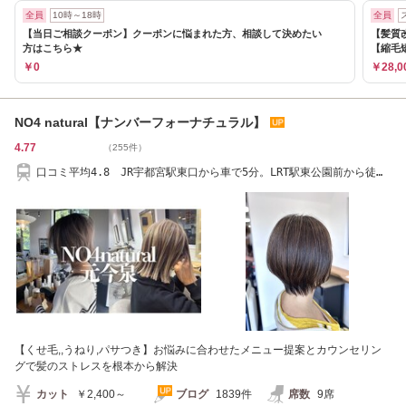
全員
10時～18時
全員
【当日ご相談クーポン】クーポンに悩まれた方、相談して決めたい
【髪質
方はこちら★
【縮毛
￥0
￥28,0
NO4 natural【ナンバーフォーナチュラル】
4.77
（255件）
口コミ平均4.8 JR宇都宮駅東口から車で5分。LRT駅東公園前から徒歩
5分
【くせ毛,,うねり,パサつき】お悩みに合わせたメニュー提案とカウンセリン
グで髪のストレスを根本から解決
カット
￥2,400～
ブログ
1839件
席数
9席