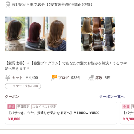
佐野駅から車で10分【#髪質改善#縮毛矯正#佐野】
【髪質改善】＋【強髪プログラム】であなたの髪のお悩みを解決！うるつや
髪へ導きます＊
カット
￥4,400
ブログ
938件
席数
8席
スマート支払いOK
クーポン
クーポン一覧へ
新規
平日限定
スタイリスト指定
全員
【パサつき、ツヤ、指通りが気になる方へ】￥11000→￥8800
【パサつ
￥8,800
￥9,90