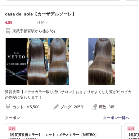
casa del sole【カーザデルソーレ】
4.86
（34件）
東武宇都宮駅から徒歩6分
髪質改善【メテオカラー取り扱いサロン】おさまりがよくなり髪がピカピカ
の艶髪に変わります！
カット
￥5,500
ブログ
205件
席数
3席
クーポン
クーポン一覧へ
全員
全員
【超髪質改善カラー】 カット＋メテオカラー（METEO）
【超髪