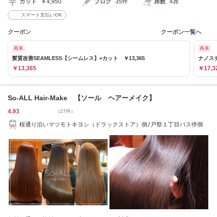
カット
￥4,950
ブログ
35件
席数
4席
スマート支払いOK
クーポン
クーポン一覧へ
再来
再来
髪質改善SEAMLESS【シームレス】+カット ￥13,365
ナノスチ
￥13,365
￥17,3
So-ALL Hair-Make 【ソール ヘアーメイク】
4.93
（27件）
桜通り沿いマツモトキヨシ（ドラックストア）側/戸祭１丁目バス停側