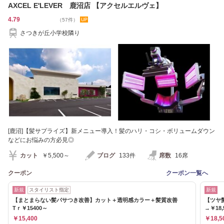
AXCEL E'LEVER 鹿沼店 【アクセルエルヴェ】
4.79
（57件）
さつきが丘小学校隣り
[鹿沼]【髪サプライズ】新メニュー導入！髪のハリ・コシ・ボリュームダウン
などにお悩みの方必見◎
カット
￥5,500～
ブログ
133件
席数
16席
クーポン
クーポン一覧へ
新規
スタイリスト指定
新規
【まとまらない髪パサつき改善】カット＋透明感カラー＋髪質改善
【ツヤ髪
Tｒ￥15400～
→￥18,
￥15,400
￥18,5