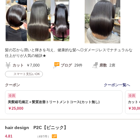
髪の芯から潤いと輝きを与え、健康的な髪へ◎ダメージレスでナチュラルな
仕上がりが人気の秘訣★
カット
￥7,000
ブログ
29件
席数
2席
スマート支払いOK
クーポン
クーポン一覧へ
全員
全員
美髪縮毛矯正＋髪質改善トリートメントコース(カット無し)
カット
￥25,000
￥30,0
hair design P2C【ピニック】
4.81
（497件）