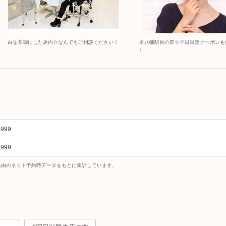
白を基調にした店内☆なんでもご相談ください！
本八幡駅目の前☆平日限定クーポンも
♪
,999
,999
uty経由のネット予約時データをもとに集計しています。