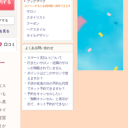
ブックマーク
約する
ログインすると会員情報に保存できます
サロン
スタイリスト
クする
クーポン
ヘアスタイル
を見る
ネイルデザイン
口コミ
よくある問い合わせ
スマート支払いについて
クー
行きたいサロン・近隣のサロ
ンが掲載されていません
ポイントはどこのサロンで使
えますか？
子供や友達の分の予約も代理
リス
でネット予約できますか？
いも
予約をキャンセルしたい
「無断キャンセル」と表示が
へ美
出て、ネット予約ができない
タイ
髪質
まか