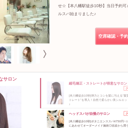
せ☆【本八幡駅徒歩10秒】当日予約可
ルスパ始まりました♪
空席確認・予
なサロン
縮毛矯正・ストレートが得意なサロン
[本八幡徒歩10秒]弾力とコシを髪に与える"髪
トレート"を導入！自然で柔らかい美シルエッ
♪
ヘッドスパが自慢のサロン
[本八幡徒歩10秒]ボタニエンススパ4750円~
にあわせてオーダーメイド施術◎頭皮から潤