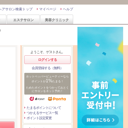
ヘアサロン検索トップ
マイページ
ヘルプ
ン
エステサロン
美容クリニック
)
ようこそ、ゲストさん。
ログインする
会員登録する（無料）
ホットペッパービューティーなら
1%
ポイントが
たまる！
ためたポイントをつかっておとく
にサロンをネット予約！
たまるポイントについて
つかえるサービス一覧
ポイント設定変更