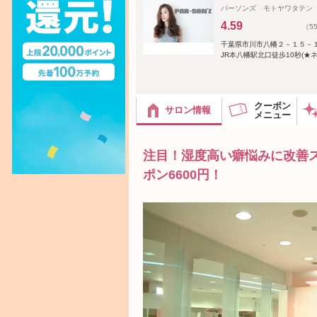
パーソンズ モトヤワタテン
4.59
（5
千葉県市川市八幡２－１５－
JR本八幡駅北口徒歩10秒(★
クーポン
サロン情報
メニュー
注目！湿度高い癖悩みに改善スト
ポン6600円！