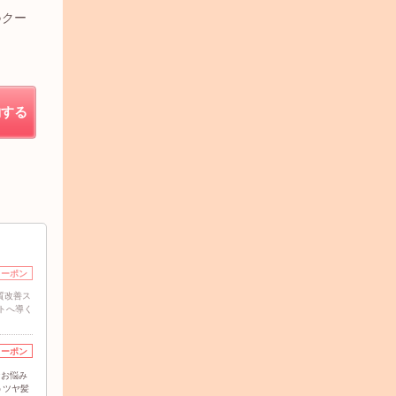
♪クー
約する
クーポン
質改善ス
トへ導く
クーポン
☆お悩み
うツヤ髪