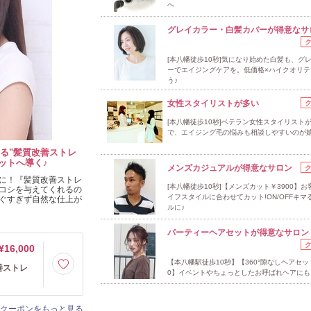
へ
グレイカラー・白髪カバーが得意なサ
[本八幡徒歩10秒]気になり始めた白髪も、グ
ーでエイジングケアを。低価格×ハイクオリテ
う♪
女性スタイリストが多い
[本八幡徒歩10秒]ベテラン女性スタイリスト
で、エイジング毛の悩みも相談しやすいのが
える"髪質改善ストレ
ットへ導く♪
メンズカジュアルが得意なサロン
に！『髪質改善ストレ
[本八幡徒歩10秒]【メンズカット￥3900】
コシを与えてくれるの
イフスタイルに合わせてカット!ON/OFFキマ
ぐすぎず自然な仕上が
ルに♪
パーティーヘアセットが得意なサロン
¥16,000
【本八幡駅徒歩10秒】【360°隙なしヘアセッ
善ストレ
0】イベントやちょっとしたお呼ばれヘアにも
クーポンをもっと見る