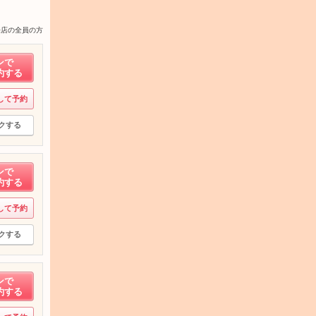
来店の全員の方
ンで
約する
して予約
クする
ンで
約する
して予約
クする
ンで
約する