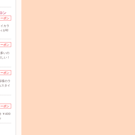
ロン
クーポン
レイカラ
ィが叶
クーポン
が多いの
嬉しい！
クーポン
お客様のラ
るスタイ
クーポン
ト￥400
♪