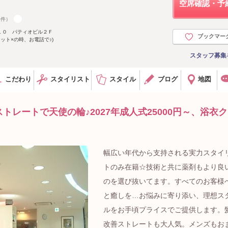
空席確認・予
5件）
１０ パティオビル２Ｆ
ブックマー
ネット×の時、お電話で♪)
スタッフ募集
こだわり
スタイリスト
スタイル
ブログ
地図
レートで天使の輪♪2027年成人式25000円～、浴衣
幅広い年代から支持される実力スタイ
トのみ在籍☆技術と共に薬剤もより良
のを選び抜いてます。すべてのお客様
と癒しを…お悩みに寄り添い、理想ス
ルをお手頃プライスでご提供します。
改善ストレートも大人気。メンズもお