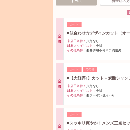
すべて
初来店の方
カット
■似合わせ☆デザインカット（オー
全
来店日条件：
指定なし
員
対象スタイリスト：
全員
その他条件：
他券併用不可※予約優先
カット
その他
■【大好評♪】カット＋炭酸シャンプ
全
来店日条件：
指定なし
員
対象スタイリスト：
全員
その他条件：
他クーポン併用不可
カット
■スッキリ爽やか！メンズ三点セット
全