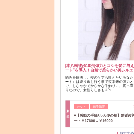
[本八幡徒歩10秒]弾力とコシを髪に与
ート"を導入！自然で柔らかい美シルエ
悩みを解決し、髪のケアも叶えたいあなた
ート』は繰り返し行う事で髪本来の弾力と
で、しなやかで滑らかな手触りに。真っ直
りなので、女性らしさもUP♪
カット
縮毛矯正
新
■【感動の手触り♪天使の輪】髪質改
規
ート￥17600→￥16000
おすすめ