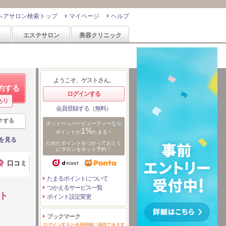
ヘアサロン検索トップ
マイページ
ヘルプ
ン
エステサロン
美容クリニック
ようこそ、ゲストさん。
約する
ログインする
あり
会員登録する（無料）
クする
ホットペッパービューティーなら
1%
ポイントが
たまる！
を見る
ためたポイントをつかっておとく
にサロンをネット予約！
口コミ
たまるポイントについて
つかえるサービス一覧
ト
ポイント設定変更
ブックマーク
ログインすると会員情報に保存できます