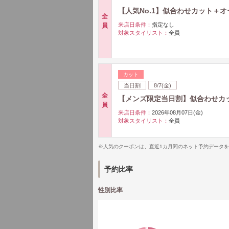
【人気No.1】似合わせカット＋
全
来店日条件：
指定なし
員
対象スタイリスト：
全員
カット
当日割
8/7(金)
全
【メンズ限定当日割】似合わせカッ
員
来店日条件：
2026年08月07日(金)
対象スタイリスト：
全員
※人気のクーポンは、直近1カ月間のネット予約データ
予約比率
性別比率