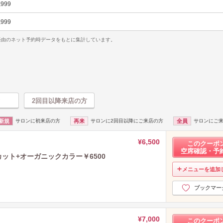
,999
,999
uty経由のネット予約時データをもとに集計しています。
2回目以降来店の方
新規
サロンに初来店の方
再来
サロンに2回目以降にご来店の方
全員
サロンにご
¥6,500
このクーポ
空席確認・予
ット+オーガニックカラー￥6500
メニューを追加
ブックマー
¥7,000
このクーポ