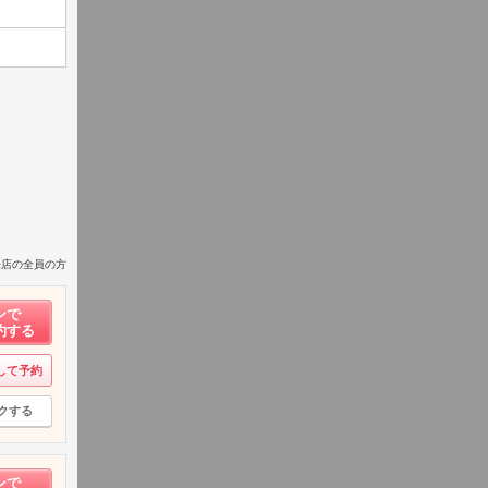
来店の全員の方
ンで
約する
して予約
クする
ンで