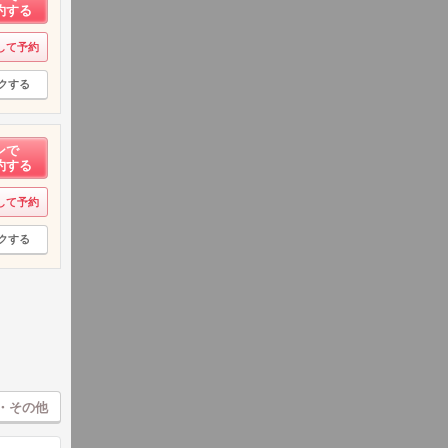
約する
して予約
クする
ンで
約する
して予約
クする
・その他