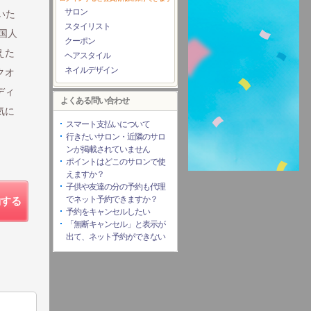
サロン
いた
スタイリスト
国人
クーポン
えた
ヘアスタイル
ネイルデザイン
クオ
ディ
よくある問い合わせ
気に
スマート支払いについて
行きたいサロン・近隣のサロ
ンが掲載されていません
ポイントはどこのサロンで使
えますか？
子供や友達の分の予約も代理
でネット予約できますか？
約する
予約をキャンセルしたい
「無断キャンセル」と表示が
出て、ネット予約ができない