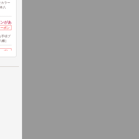
せカラー
本八
ポンがあ
クーポン
お手頃プ
八幡］
クーポン
リラック