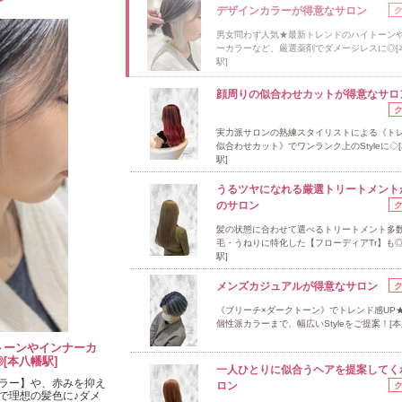
デザインカラーが得意なサロン
男女問わず人気★最新トレンドのハイトーン
ーカラーなど、厳選薬剤でダメージレスに◎[
駅]
顔周りの似合わせカットが得意なサロ
実力派サロンの熟練スタイリストによる《トレ
似合わせカット》でワンランク上のStyleに◇
駅]
うるツヤになれる厳選トリートメント
のサロン
髪の状態に合わせて選べるトリートメント多
毛・うねりに特化した【フローディアTr】も◎
駅]
メンズカジュアルが得意なサロン
《ブリーチ×ダークトーン》でトレンド感UP
個性派カラーまで、幅広いStyleをご提案！[本
トーンやインナーカ
[本八幡駅]
一人ひとりに似合うヘアを提案してく
ラー】や、赤みを抑え
ロン
で理想の髪色に♪ダメ