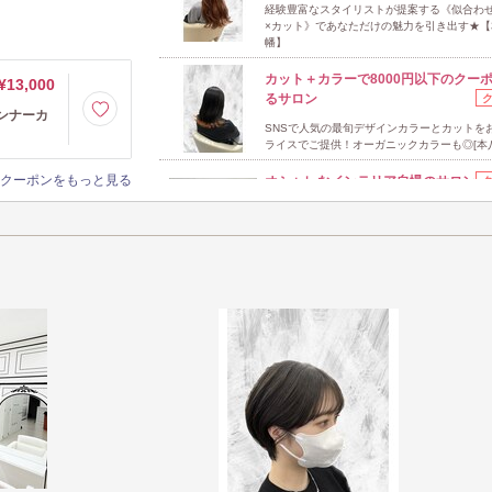
経験豊富なスタイリストが提案する《似合わ
×カット》であなただけの魅力を引き出す★【
幡】
カット＋カラーで8000円以下のクー
¥13,000
るサロン
ンナーカ
SNSで人気の最旬デザインカラーとカットを
ライスでご提供！オーガニックカラーも◎[本
クーポンをもっと見る
オシャレなインテリア自慢のサロン
白基調の2D空間で心解き放つ♪上質サロンで
ス＆インスタ映え体験［本八幡］