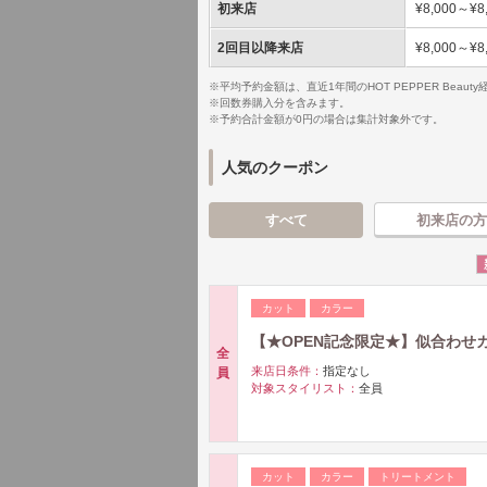
初来店
¥8,000～¥8
2回目以降来店
¥8,000～¥8
※平均予約金額は、直近1年間のHOT PEPPER Bea
※回数券購入分を含みます。
※予約合計金額が0円の場合は集計対象外です。
人気のクーポン
すべて
初来店の方
カット
カラー
【★OPEN記念限定★】似合わせカ
全
来店日条件：
指定なし
員
対象スタイリスト：
全員
カット
カラー
トリートメント