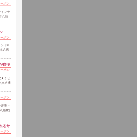
クーポン
やインナ
本八幡
ン
クーポン
ンド×
[本八幡
が自慢
クーポン
数★くせ
[本八幡
クーポン
★定番～
八幡駅]
れるサ
クーポン