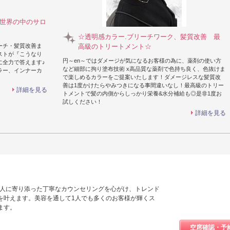
2D世界の中のサロ
☆透明感カラー.ブリーチワーク、髪質改善 最
ーチ・髪質改善ま
高級のトリートメント☆
ストが『こうなり
円～en～ではダメージが気になるお客様の為に、薬剤の使い方
に全力で答えます♪
など細部に拘り塗布技術 x高品質な薬剤で色持ち良く、色抜けま
ラー、インナーカ
で楽しめるカラーをご提案いたします！ダメージレスな髪質改
善は1度かけたらやみつきになる事間違いなし！最高級のトリー
詳細を見る
トメントで髪の内側からしっかり栄養&水分補給も◎是非1度お
試しください！
詳細を見る
人1人に寄り添った丁寧なカウンセリングを心がけ、トレンド
を叶えます。美容を通して1人でも多くのお客様が輝くス
ます。
空席確認・予