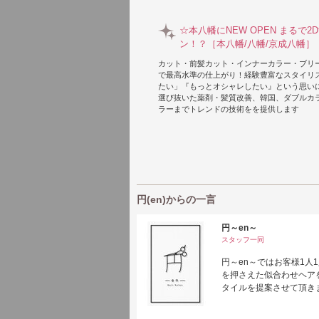
☆本八幡にNEW OPEN まるで
ン！？［本八幡/八幡/京成八幡］
カット・前髪カット・インナーカラー・ブリ
で最高水準の仕上がり！経験豊富なスタイリ
たい」『もっとオシャレしたい』という思い
選び抜いた薬剤・髪質改善、韓国、ダブルカ
ラーまでトレンドの技術をを提供します
円(en)からの一言
円～en～
スタッフ一同
円～en～ではお客様1
を押さえた似合わせヘア
タイルを提案させて頂き