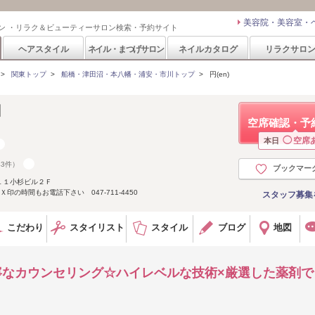
美容院・美容室・
ン ・リラク＆ビューティーサロン検索・予約サイト
ヘアスタイル
ネイル・まつげサロン
ネイルカタログ
リラクサロ
>
関東トップ
>
船橋・津田沼・本八幡・浦安・市川トップ
>
円(en)
】
空席確認・予
◯
空席
本日
43件）
ブックマー
１１小杉ビル２Ｆ
印の時間もお電話下さい 047-711-4450
スタッフ募集
こだわり
スタイリスト
スタイル
ブログ
地図
＊丁寧なカウンセリング☆ハイレベルな技術×厳選した薬剤で