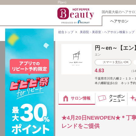
円(en)
国内最大級のヘアサロ
ヘアサロン
総合トップ
>
美容院・美容室・ヘアサロン検索トップ
円～en～【エン
エン
スマート支払いOK
4.63
（1
千葉県市川市八幡２－１３－
本八幡駅徒歩1分 ネット予約Ｘ
クーポン
サロン情報
メニュー
★4月20日NEWOPEN★
レンドをご提供