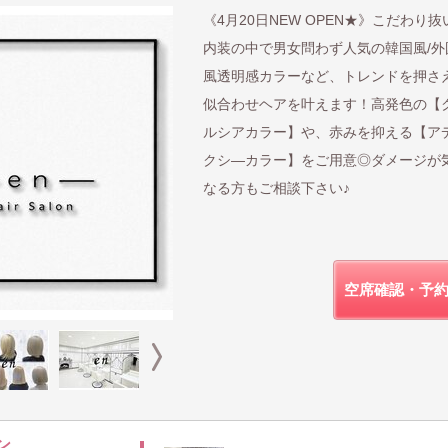
《4月20日NEW OPEN★》こだわり抜
内装の中で男女問わず人気の韓国風/外
風透明感カラーなど、トレンドを押さ
似合わせヘアを叶えます！高発色の【
ルシアカラー】や、赤みを抑える【ア
クシ―カラー】をご用意◎ダメージが
なる方もご相談下さい♪
空席確認・予
ン