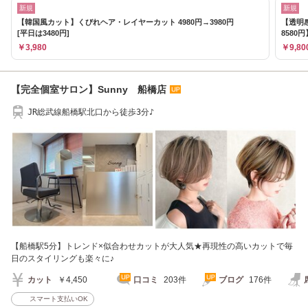
新規
新規
【韓国風カット】くびれヘア・レイヤーカット 4980円→3980円
【透明感
[平日は3480円]
8580円
￥3,980
￥9,80
【完全個室サロン】Sunny 船橋店
JR総武線船橋駅北口から徒歩3分♪
【船橋駅5分】トレンド×似合わせカットが大人気★再現性の高いカットで毎
日のスタイリングも楽々に♪
カット
￥4,450
口コミ
203件
ブログ
176件
スマート支払いOK