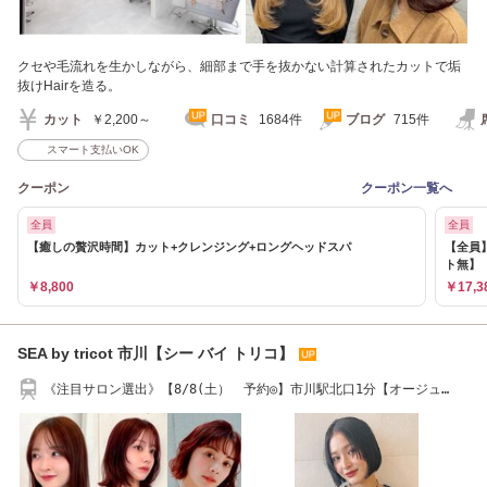
クセや毛流れを生かしながら、細部まで手を抜かない計算されたカットで垢
抜けHairを造る。
カット
￥2,200～
口コミ
1684件
ブログ
715件
スマート支払いOK
クーポン
クーポン一覧へ
全員
全員
【癒しの贅沢時間】カット+クレンジング+ロングヘッドスパ
【全員】
ト無】
￥8,800
￥17,3
SEA by tricot 市川【シー バイ トリコ】
《注目サロン選出》【8/8(土） 予約◎】市川駅北口1分【オージュ
ア/TOKIO/髪質改善