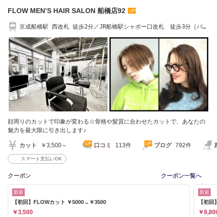
FLOW MEN’S HAIR SALON 船橋店92
京成船橋駅 西改札 徒歩2分／JR船橋駅シャポー口改札 徒歩3分［パー
マ/メンズ］
顔周りのカットで印象が変わる☆骨格や髪質に合わせたカットで、あなたの
魅力を最大限に引き出します♪
カット
￥3,500～
口コミ
113件
ブログ
792件
スマート支払いOK
クーポン
クーポン一覧へ
新規
新規
【初回】FLOWカット ￥5000→￥3500
【初回】
￥3,500
￥8,80