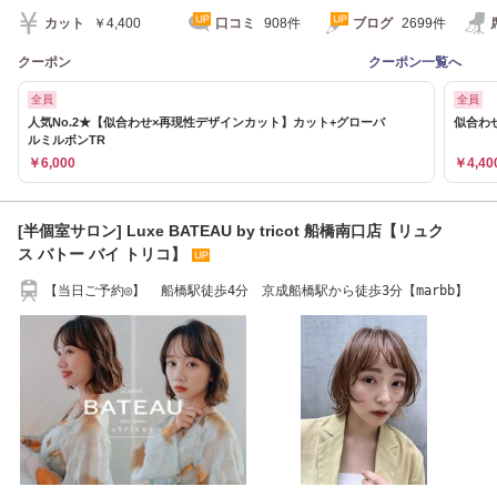
カット
￥4,400
口コミ
908件
ブログ
2699件
クーポン
クーポン一覧へ
全員
全員
人気No.2★【似合わせ×再現性デザインカット】カット+グローバ
似合わせ
ルミルボンTR
￥6,000
￥4,40
[半個室サロン] Luxe BATEAU by tricot 船橋南口店【リュク
ス バトー バイ トリコ】
【当日ご予約◎】 船橋駅徒歩4分 京成船橋駅から徒歩3分【marbb】