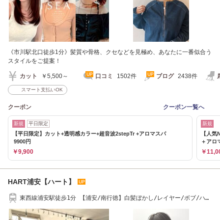
《市川駅北口徒歩1分》髪質や骨格、クセなどを見極め、あなたに一番似合う
スタイルをご提案！
カット
￥5,500～
口コミ
1502件
ブログ
2438件
スマート支払いOK
クーポン
クーポン一覧へ
新規
平日限定
新規
【平日限定】カット+透明感カラー+超音波2stepTr +アロマスパ
【人気N
9900円
＋アロ
￥9,900
￥11,0
HART浦安【ハート】
東西線浦安駅徒歩1分 【浦安/南行徳】白髪ぼかし/レイヤー/ボブ/ハイ
ライト/縮毛矯正