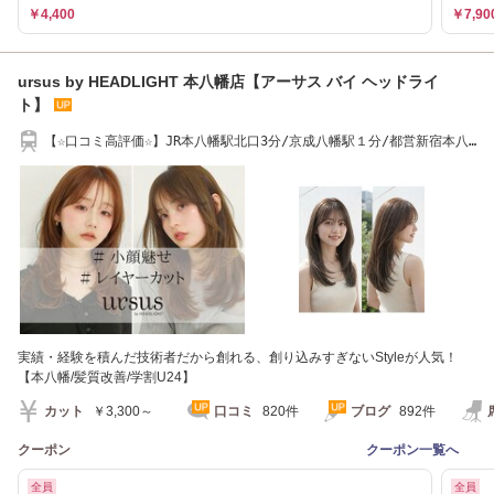
￥4,400
￥7,90
ursus by HEADLIGHT 本八幡店【アーサス バイ ヘッドライ
ト】
【☆口コミ高評価☆】JR本八幡駅北口3分/京成八幡駅１分/都営新宿本八
幡駅1分
実績・経験を積んだ技術者だから創れる、創り込みすぎないStyleが人気！
【本八幡/髪質改善/学割U24】
カット
￥3,300～
口コミ
820件
ブログ
892件
クーポン
クーポン一覧へ
全員
全員