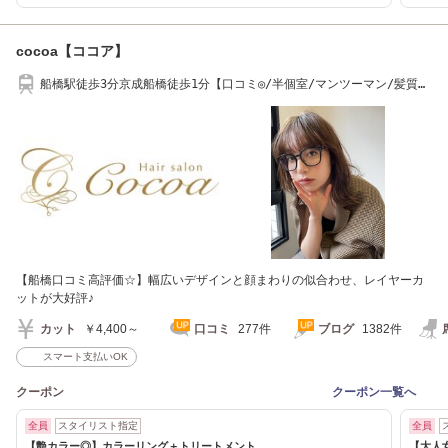
cocoa【ココア】
船橋駅徒歩3分京成船橋徒歩1分【口コミ◎/半個室/マンツーマン/髪質改
善/艶カラー】
【船橋口コミ高評価☆】幅広いデザインと顔まわりの似合わせ、レイヤーカ
ットが大好評♪
カット
￥4,400～
口コミ
277件
ブログ
1382件
スマート支払いOK
クーポン
クーポン一覧へ
全員
スタイリスト指定
全員
【艶カラー◎】カラーリング＋トリートメント
【大人