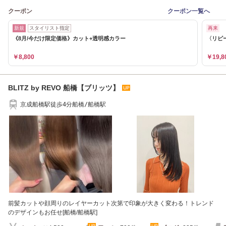
クーポン
クーポン一覧へ
新規
スタイリスト指定
再来
《8月/今だけ限定価格》カット+透明感カラー
〈リピ
￥8,800
￥19,8
BLITZ by REVO 船橋【ブリッツ】
京成船橋駅徒歩4分船橋/船橋駅
前髪カットや顔周りのレイヤーカット次第で印象が大きく変わる！トレンド
のデザインもお任せ[船橋/船橋駅]