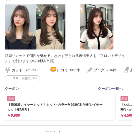
ート/ボブ/本八幡
顔周りカットで個性を魅せる。思わず見とれる表情美人を『フロントデザイ
ン』で創ります![本八幡駅/市川]
カット
￥5,290
口コミ
682件
ブログ
784件
スマート支払いOK
クーポン
クーポン一覧へ
新規
新規
【韓国風レイヤーカット】カット+カラー￥9980[本八幡/レイヤー
【シルエ
カット/顔周り]
幡/シ
￥9,980
￥4,50