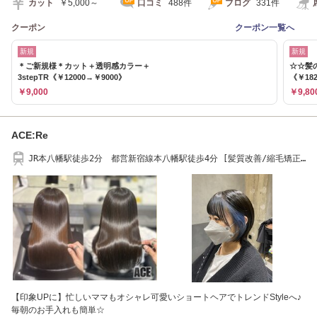
カット
￥5,000～
口コミ
488件
ブログ
331件
クーポン
クーポン一覧へ
新規
新規
＊ご新規様＊カット＋透明感カラー＋
☆☆髪の
3stepTR《￥12000→￥9000》
《￥182
￥9,000
￥9,80
ACE:Re
JR本八幡駅徒歩2分 都営新宿線本八幡駅徒歩4分 [髪質改善/縮毛矯正/
メンズ]
【印象UPに】忙しいママもオシャレ可愛いショートヘアでトレンドStyleへ♪
毎朝のお手入れも簡単☆