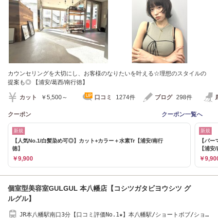
カウンセリングを大切にし、お客様のなりたいを叶える☆理想のスタイルの
提案も◎ 【浦安/葛西/南行徳】
カット
￥5,500～
口コミ
1274件
ブログ
298件
クーポン
クーポン一覧へ
新規
新規
【人気No.1/白髪染め可◎】カット+カラー＋水素Tr【浦安/南行
【パー
徳】
【浦安
￥9,900
￥9,90
個室型美容室GULGUL 本八幡店【コシツガタビヨウシツ グ
ルグル】
JR本八幡駅南口3分【口コミ評価No.1★】本八幡駅/ショートボブ/ショ