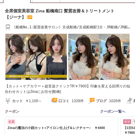
全席個室美容室 Zina 船橋南口 髪質改善＆トリートメント
【ジーナ】
《船橋No,1☆髪質改善サロン》京成船橋/京成船橋駅1分・JR船橋/JR船
橋駅1分 #髪質改善
【カット＋ケアカラー＋超音波クイックTR￥7900】印象を変える顔周りの似
合わせカットはZinaにお任せ[船橋]
カット
￥1,100～
口コミ
1328件
ブログ
1026件
クーポン
クーポン一覧へ
全員
新規
Zinaの魔法の小顔カット+アイロン仕上げ＆レクチャー♪ ￥4400
【1日
￥790