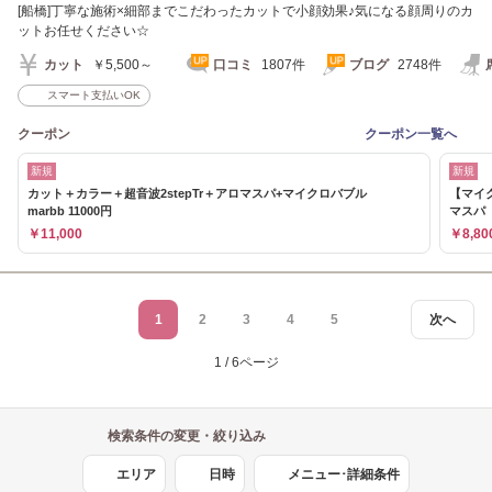
[船橋]丁寧な施術×細部までこだわったカットで小顔効果♪気になる顔周りのカ
ットお任せください☆
カット
￥5,500～
口コミ
1807件
ブログ
2748件
スマート支払いOK
クーポン
クーポン一覧へ
新規
新規
カット＋カラー＋超音波2stepTr＋アロマスパ+マイクロバブル
【マイ
marbb 11000円
マスパ 
￥11,000
￥8,80
1
2
3
4
5
次へ
1 / 6ページ
検索条件の変更・絞り込み
エリア
日時
メニュー･詳細条件