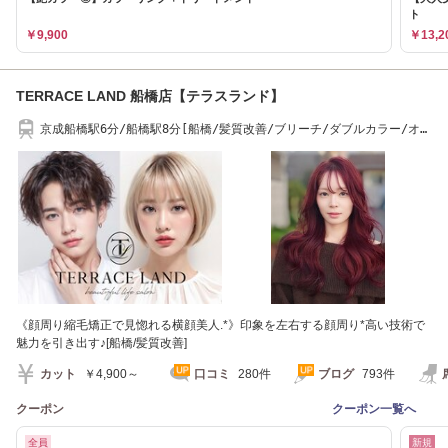
ト
￥9,900
￥13,2
TERRACE LAND 船橋店【テラスランド】
京成船橋駅6分/船橋駅8分[船橋/髪質改善/ブリーチ/ダブルカラー/オー
ジュア/Aujua
《顔周り縮毛矯正で見惚れる横顔美人.*》印象を左右する顔周り*高い技術で
魅力を引き出す♪[船橋/髪質改善]
カット
￥4,900～
口コミ
280件
ブログ
793件
クーポン
クーポン一覧へ
全員
新規