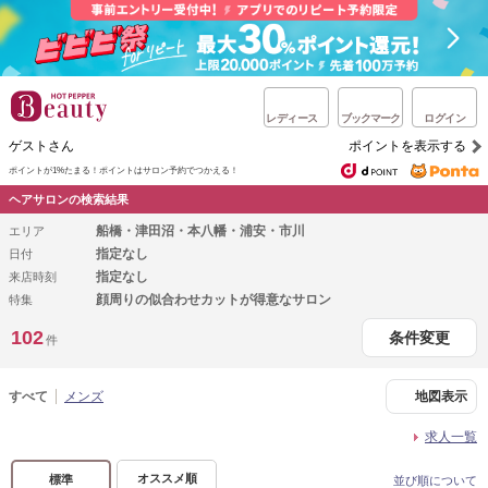
レディース
ブックマーク
ログイン
ゲストさん
ポイントを表示する
ポイントが1%たまる！
ポイントはサロン予約でつかえる！
ヘアサロンの検索結果
船橋・津田沼・本八幡・浦安・市川
エリア
指定なし
日付
指定なし
来店時刻
顔周りの似合わせカットが得意なサロン
特集
102
条件変更
件
すべて
メンズ
地図表示
求人一覧
オススメ順
標準
並び順について