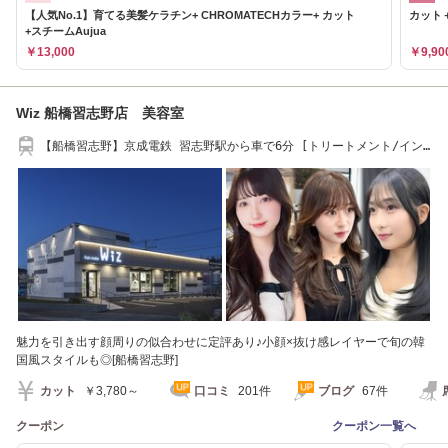
【人気No.1】育てる美髪ケラチン+ CHROMATECHカラー+ カット
カット＋
+スチームAujua
￥13,000
￥9,90
Wiz 船橋習志野店 美容室
【船橋習志野】京成電鉄 習志野駅から車で6分 [トリートメント/イン
ナーカラー]
魅力を引き出す顔周りの似合わせに定評あり♪小顔×抜け感レイヤーで旬の韓
国風スタイルも◎[船橋習志野]
カット
￥3,780～
口コミ
201件
ブログ
67件
クーポン
クーポン一覧へ