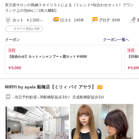
実力派サロンの熟練スタイリストによる《トレンド×似合わせカット》でワン
ランク上のStyleに◇[本八幡駅]
カット
￥1,500～
口コミ
145件
ブログ
83件
スマート支払いOK
クーポン
クーポン一覧へ
全員
全員
【似合わせ】カット＋シャンプー＋眉カット￥5000
【日頃
￥5,000
￥5,00
MIRYI by ayala 船橋店【ミリィ バイ アヤラ】
☆当日予約歓迎☆JR船橋駅徒歩3分/ 京成船橋駅徒歩5分