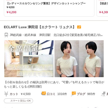
【レディース☆カウンセリング重視】デザインカット＋シャンプー
【頭皮
￥4200
￥4,200
￥4,30
ECLART Luxe 津田沼【エクラート リュクス】
JR総武線・総武本線 津田沼駅 北口徒歩2分[髪質改善/縮毛矯正/白髪
ぼかし]
【小顔＆似合わせ】の秘訣は顔周りにあり。"可愛い"を叶えるカットで毎日が
もっと楽しくなる♪[津田沼駅]
カット
￥4,500
口コミ
1016件
ブログ
965件
スマート支払いOK