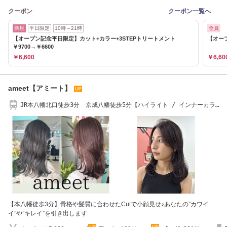
クーポン
クーポン一覧へ
新規
平日限定
10時～21時
全員
【オープン記念平日限定】カット+カラー+3STEPトリートメント
【オープ
￥9700→￥6600
￥6,600
￥6,60
ameet【アミート】
JR本八幡北口徒歩3分 京成八幡徒歩5分【ハイライト / インナーカラ
ー】
【本八幡徒歩3分】骨格や髪質に合わせたCutで小顔見せ♪あなたの”カワイ
イ”や”キレイ”を引き出します