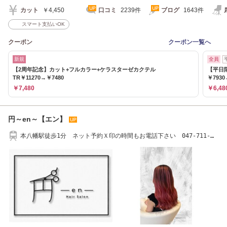
カット
￥4,450
口コミ
2239件
ブログ
1643件
スマート支払いOK
クーポン
クーポン一覧へ
新規
全員
【2周年記念】カット+フルカラー+ケラスターゼカクテル
【平日
TR￥11270→￥7480
￥7930
￥7,480
￥6,48
円～en～【エン】
本八幡駅徒歩1分 ネット予約Ｘ印の時間もお電話下さい 047-711-
4450