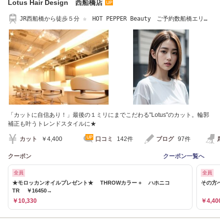
Lotus Hair Design 西船橋店
JR西船橋から徒歩５分 ☆ HOT PEPPER Beauty ご予約数船橋エリア
1位獲得 ☆
「カットに自信あり！」最後の１ミリにまでこだわる"Lotus"のカット。輪郭
補正も叶うトレンドスタイルに★
カット
￥4,400
口コミ
142件
ブログ
97件
クーポン
クーポン一覧へ
全員
全員
★モロッカンオイルプレゼント★ THROWカラー + ハホニコ
その方へ
TR ￥16450→
￥10,330
￥4,40