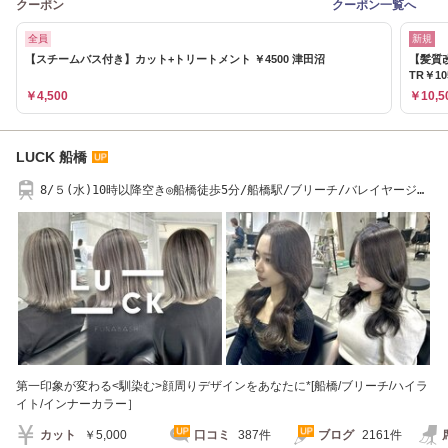
クーポン
クーポン一覧へ
全員
新規
【スチームバス付き】カット+トリートメント ￥4500 津田沼
【髪質
TR￥10
￥4,500
￥10,5
LUCK 船橋
8/５(水)10時以降空き◎船橋徒歩5分/船橋駅/ブリーチ/バレイヤージ
ュ/ハイライト
第一印象が変わる<馴染む>顔周りデザインをあなたに*[船橋/ブリーチ/ハイラ
イト/インナーカラー］
カット
￥5,000
口コミ
387件
ブログ
2161件