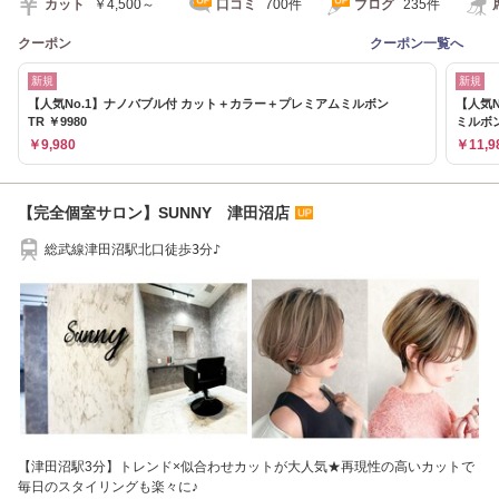
カット
￥4,500～
口コミ
700件
ブログ
235件
クーポン
クーポン一覧へ
新規
新規
【人気No.1】ナノバブル付 カット＋カラー＋プレミアムミルボン
【人気
TR ￥9980
ミルボ
￥9,980
￥11,9
【完全個室サロン】SUNNY 津田沼店
総武線津田沼駅北口徒歩3分♪
【津田沼駅3分】トレンド×似合わせカットが大人気★再現性の高いカットで
毎日のスタイリングも楽々に♪