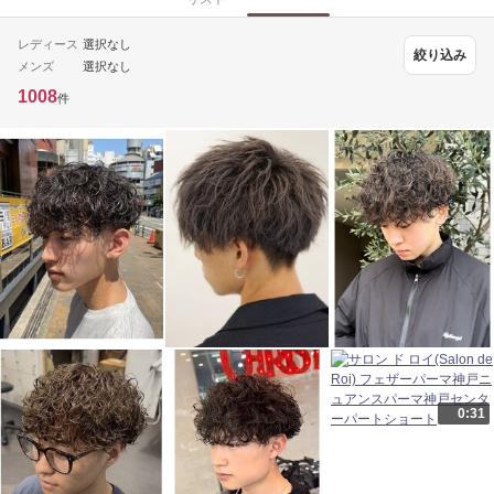
レディース
選択なし
絞り込み
メンズ
選択なし
1008
件
0:31