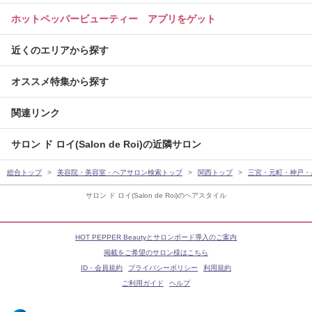
ホットペッパービューティー アプリをゲット
近くのエリアから探す
オススメ特集から探す
関連リンク
サロン ド ロイ(Salon de Roi)の近隣サロン
総合トップ
美容院・美容室・ヘアサロン検索トップ
関西トップ
三宮・元町・神戸・
サロン ド ロイ(Salon de Roi)のヘアスタイル
HOT PEPPER Beautyとサロンボード導入のご案内
掲載をご希望のサロン様はこちら
ID・会員規約
プライバシーポリシー
利用規約
ご利用ガイド
ヘルプ