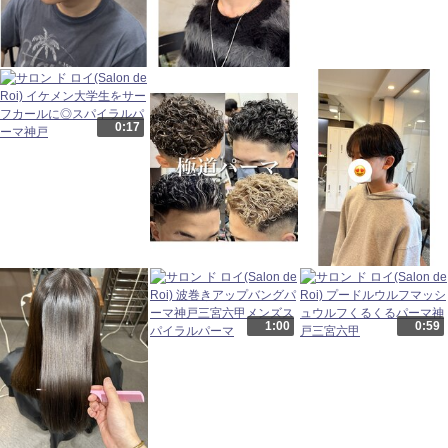
0:17
1:00
0:59