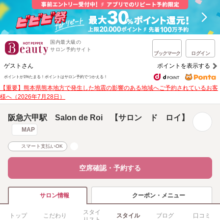
国内最大級の
サロン予約サイト
ブックマーク
ログイン
ゲストさん
ポイントを表示する
ポイントが1%たまる！
ポイントはサロン予約でつかえる！
【重要】熊本県熊本地方で発生した地震の影響のある地域へご予約されているお客
様へ（2026年7月28日）
阪急六甲駅 Salon de Roi 【サロン ド ロイ】
MAP
スマート支払いOK
空席確認・予約する
クーポン・メニュー
サロン情報
スタイ
トップ
こだわり
スタイル
ブログ
口コミ
リスト