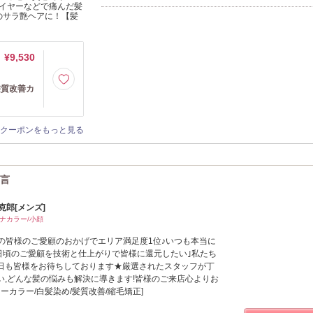
イヤーなどで痛んだ髪
のサラ艶ヘアに！【髪
¥9,530
式髪質改善カ
クーポンをもっと見る
一言
苅克郎[メンズ]
ナカラー/小顔
は地域の皆様のご愛顧のおかげでエリア満足度1位♪いつも本当に
｢日頃のご愛顧を技術と仕上がりで皆様に還元したい｣私たち
日も皆様をお待ちしております★厳選されたスタッフが丁
い,どんな髪の悩みも解決に導きます!皆様のご来店心よりお
ーカラー/白髪染め/髪質改善/縮毛矯正]