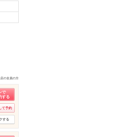
来店の全員の方
ンで
約する
して予約
クする