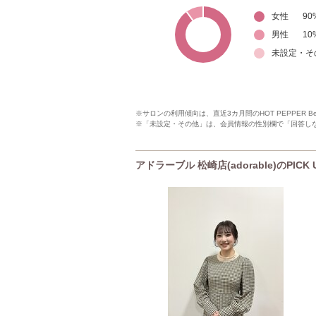
女性
90
男性
10
未設定・そ
※サロンの利用傾向は、直近3カ月間のHOT PEPPER 
※「未設定・その他」は、会員情報の性別欄で「回答し
アドラーブル 松崎店(adorable)のPIC