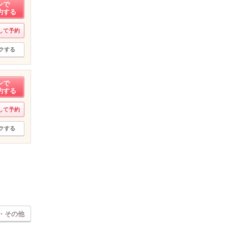
ンで
約する
して予約
クする
ンで
約する
して予約
クする
・その他