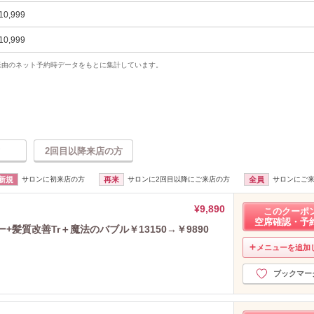
10,999
10,999
uty経由のネット予約時データをもとに集計しています。
2回目以降来店の方
新規
サロンに初来店の方
再来
サロンに2回目以降にご来店の方
全員
サロンにご
¥9,890
このクーポ
空席確認・予
ー+髪質改善Tr＋魔法のバブル￥13150→￥9890
メニューを追加
ブックマー