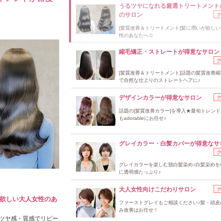
うるツヤになれる厳選トリートメント
のサロン
[髪質改善＆トリートメント]髪に潤いが欲し
性のあなたへ☆
縮毛矯正・ストレートが得意なサロン
[髪質改善＆トリートメント]話題の髪質改善
で自然な仕上りのストレートヘアに♪
デザインカラーが得意なサロン
話題の[髪質改善カラー]を導入★最旬トレン
もadorableにお任せ♪
グレイカラー・白髪カバーが得意なサ
グレイカラーを楽しむ脱白髪染め♪白髪染めを
に透明感たっぷり♪
大人女性向けこだわりサロン
が欲しい大人女性のあ
ファーストグレイもご相談ください♪髪・頭皮
み改善はお任せ！
ツヤ感・質感でリピー