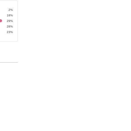
2%
18%
29%
28%
23%