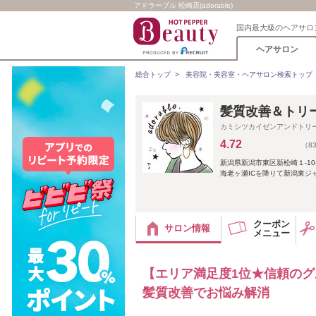
アドラーブル 松崎店(adorable)
国内最大級のヘアサロ
ヘアサロン
総合トップ
>
美容院・美容室・ヘアサロン検索トップ
髪質改善＆トリート
カミシツカイゼンアンドトリ
4.72
（8
新潟県新潟市東区新松崎１-10-
海老ヶ瀬ICを降りて新潟東
クーポン
サロン情報
メニュー
【エリア満足度1位★信頼のグ
髪質改善でお悩み解消