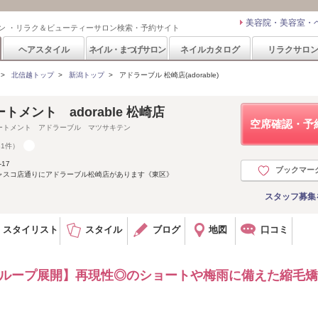
美容院・美容室・
ン ・リラク＆ビューティーサロン検索・予約サイト
ヘアスタイル
ネイル・まつげサロン
ネイルカタログ
リラクサロ
>
北信越トップ
>
新潟トップ
>
アドラーブル 松崎店(adorable)
メント adorable 松崎店
空席確認・予
ートメント アドラーブル マツサキテン
31件）
17
ブックマー
ジャスコ店通りにアドラーブル松崎店があります《東区》
スタッフ募集
スタイリスト
スタイル
ブログ
地図
口コミ
ループ展開】再現性◎のショートや梅雨に備えた縮毛矯