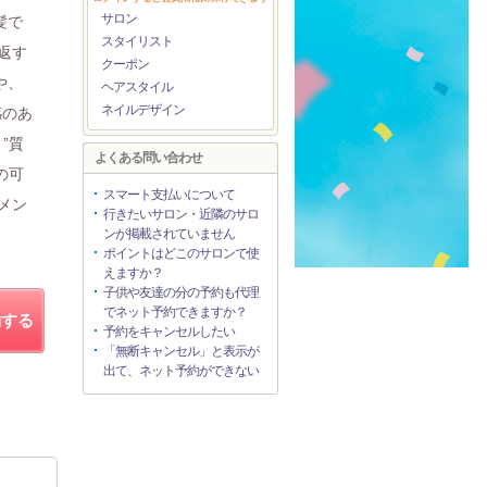
サロン
髪で
スタイリスト
返す
クーポン
や、
ヘアスタイル
ネイルデザイン
感のあ
”質
よくある問い合わせ
の可
スマート支払いについて
メン
行きたいサロン・近隣のサロ
ンが掲載されていません
ポイントはどこのサロンで使
えますか？
子供や友達の分の予約も代理
でネット予約できますか？
約する
予約をキャンセルしたい
「無断キャンセル」と表示が
出て、ネット予約ができない