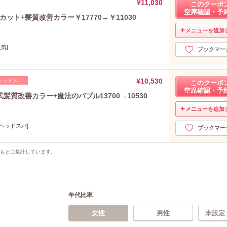
¥11,030
このクーポ
空席確認・予
波+カット+髪質改善カラー￥17770→￥11030
メニューを追加
気]
ブックマー
¥10,530
ヘッドスパ
このクーポ
空席確認・予
ble式髪質改善カラー+魔法のバブル13700→10530
メニューを追加
ヘッドスパ]
ブックマー
をもとに集計しています。
年代比率
女性
男性
未設定