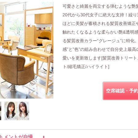
可愛さと綺麗を両立する弾むような艶
20代から30代女子に絶大な支持！繰り
ほどに美髪が蓄積される髪質改善矯正
触れたくなるような柔らかい艶&透明
る髪質改善カラー“グレージュ”に特化。
感”と”色”の組み合わせで自分史上最高
愛いを更新致します[髪質改善トリート
ト/縮毛矯正/ハイライト]
空席確認・予
トメントが自慢