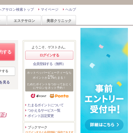
ヘアサロン検索トップ
マイページ
ヘルプ
ン
エステサロン
美容クリニック
ようこそ、ゲストさん。
約する
ログインする
会員登録する（無料）
クする
ホットペッパービューティーなら
1%
ポイントが
たまる！
を見る
ためたポイントをつかっておとく
にサロンをネット予約！
たまるポイントについて
つかえるサービス一覧
正/
ポイント設定変更
ブックマーク
ログインすると会員情報に保存できます