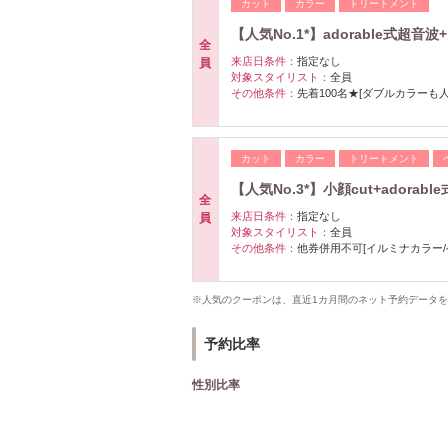
カット
カラー
トリートメント
【人気No.1*】adorable式超音
全
来店日条件：
指定なし
員
対象スタイリスト：
全員
その他条件：
先着100名★[ダブルカラーも人
カット
カラー
トリートメント
【人気No.3*】小顔cut+adora
全
来店日条件：
指定なし
員
対象スタイリスト：
全員
その他条件：
他券併用不可[イルミナカラー/
※人気のクーポンは、直近1カ月間のネット予約データ
予約比率
性別比率