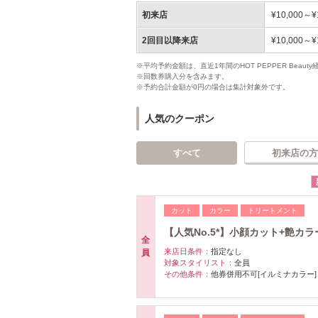
初来店
¥10,000～¥
2回目以降来店
¥10,000～¥
※平均予約金額は、直近1年間のHOT PEPPER Bea
※回数券購入分を含みます。
※予約合計金額が0円の場合は集計対象外です。
人気のクーポン
すべて
初来店の方
カット
カラー
トリートメント
【人気No.5*】小顔カット+艶カラ
全
来店日条件：
指定なし
員
対象スタイリスト：
全員
その他条件：
他券併用不可[イルミナカラー]