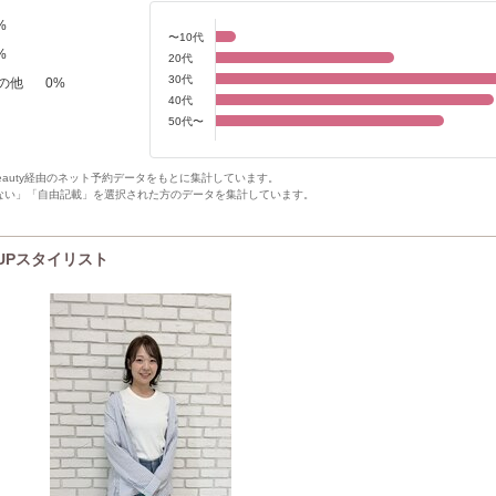
%
〜10代
%
20代
30代
の他
0
%
40代
50代〜
Beauty経由のネット予約データをもとに集計しています。
ない」「自由記載」を選択された方のデータを集計しています。
K UPスタイリスト