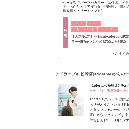
ター多数◎パーマやカラー、紫外線、ドラ
をしっかりとケア♪内部から補修し、憧れ
質改善＆トリートメント】
カット
カラー
トリートメント
ヘッドスパ
新
規
【人気No.3*】小顔cut+adorable
ラー+魔法のバブル13700→￥9530
おすすめ
アドラーブル 松崎店(adorable)からの
《adorable松崎店》帆
マネージャー/髪質改善/イルミ
adorableグループ
ありがとうございます!
スタッフはその一心で今
寧にカウンセリングを行
待ちしております![インナ