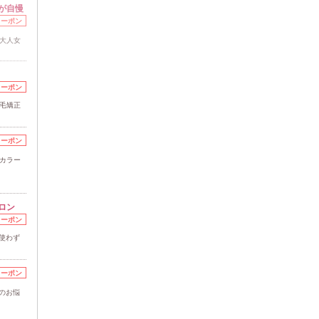
が自慢
クーポン
い大人女
クーポン
縮毛矯正
クーポン
ドカラー
ロン
クーポン
使わず
クーポン
のお悩