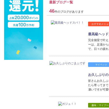
最新ブログ一覧
46
件のブログがあります
おすすめメニュ
最高級ヘッド
完全個室で叶える
ーは、足湯から
で、日々の疲れ
マイペット
お久しぶりの
皆さんお久しぶ
たら寄ってきて
凄いですが可愛
趣味・マイブー