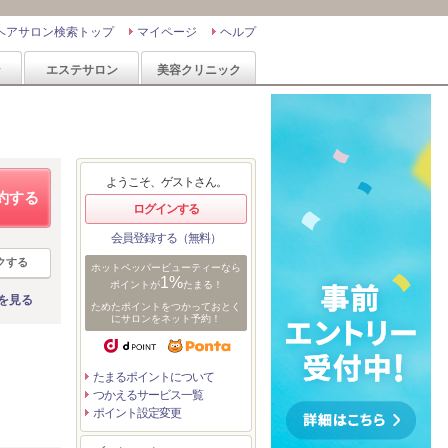
ヘアサロン検索トップ
マイページ
ヘルプ
ン
エステサロン
美容クリニック
ようこそ、ゲストさん。
約する
ログインする
会員登録する（無料）
クする
ホットペッパービューティーなら
1%
ポイントが
たまる！
を見る
ためたポイントをつかっておとく
にサロンをネット予約！
たまるポイントについて
つかえるサービス一覧
ポイント設定変更