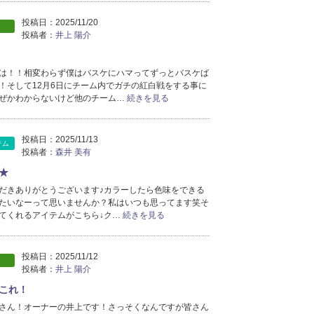
投稿日：
2025/11/20
投稿者：
井上 陽介
は！！相変わらず僕はバスケにハマってずっとバスケば
！そして12月6日にチーム内でガチの紅白戦をする事に
ぜかわからないけど他のチーム…
続きを見る
投稿日：
2025/11/13
テム
投稿者：
森井 美有
★
だきありがとうございます♪カラーしたら色味をできる
たいなーって思いませんか？私はいつも思ってます笑そ
てくれるアイテムがこちら↓ク…
続きを見る
投稿日：
2025/11/12
投稿者：
井上 陽介
これ！
さん！オーナーの井上です！さっそくなんですが皆さん