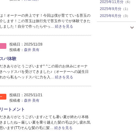
2025年11月分
（6）
2025年9月分
（1）
は！オーナーの井上です！今回は僕が育てている苔玉の
2025年6月分
（3）
介します！この苔玉は旅行先で苔玉作りでが体験できた
2025年4月分
（1）
しました！自分で作ったらやっ…
続きを見る
2024年12月分
（1）
2024年10月分
（1）
2024年9月分
（2）
投稿日：
2025/11/28
投稿者：
森井 美有
2024年6月分
（2）
2024年5月分
（3）
スパ体験
2024年4月分
（2）
だきありがとうございます^ ^この前のお休みにオーナ
きヘッドスパを受けてきました♪（オーナーへの誕生日
2024年3月分
（3）
れから私もヘッドスパに力を入…
続きを見る
2024年2月分
（1）
2024年1月分
（6）
2023年12月分
（4）
投稿日：
2025/11/21
ー
2023年11月分
（5）
投稿者：
森井 美有
2023年10月分
（1）
リートメント
2022年10月分
（1）
だきありがとうございます♪とても暑い夏が終わり本格
きましたね～厳しい夏を乗り越えた髪の毛は少し疲れ気
思います(TT)そんな髪の毛に髪…
続きを見る