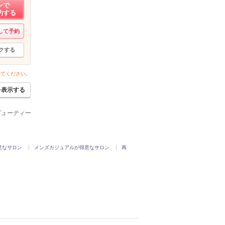
ンで
約する
して予約
クする
いてください。
を表示する
ビューティー
意なサロン
メンズカジュアルが得意なサロン
再