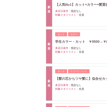
【人気No1】カット+カラー+髪質改
新
来店日条件：
指定なし
規
対象スタイリスト：
全員
カット
カラー
学生カラー・カット ￥9500→￥8
新
来店日条件：
指定なし
規
対象スタイリスト：
全員
カット
トリートメント
【髪の芯からツヤ髪に】似合せカット
新
来店日条件：
指定なし
規
対象スタイリスト：
全員