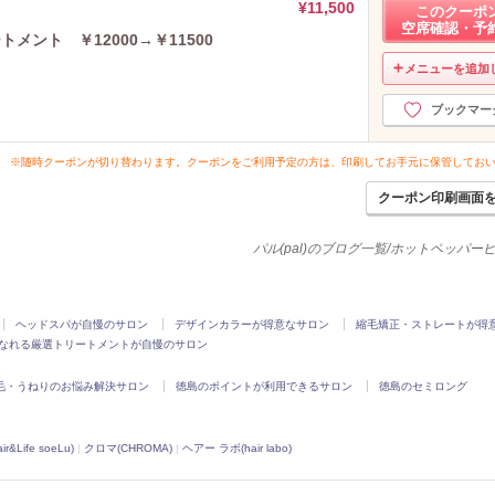
¥11,500
このクーポ
空席確認・予
メント ￥12000→￥11500
メニューを追加
ブックマー
※随時クーポンが切り替わります。クーポンをご利用予定の方は、印刷してお手元に保管してお
クーポン印刷画面
パル(pal)のブログ一覧/ホットペッパー
ヘッドスパが自慢のサロン
デザインカラーが得意なサロン
縮毛矯正・ストレートが得
なれる厳選トリートメントが自慢のサロン
毛・うねりのお悩み解決サロン
徳島のポイントが利用できるサロン
徳島のセミロング
Life soeLu)
|
クロマ(CHROMA)
|
ヘアー ラボ(hair labo)