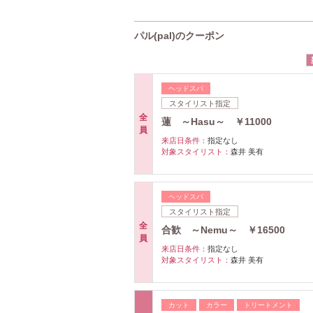
パル(pal)のクーポン
ヘッドスパ
スタイリスト指定
全
蓮 ～Hasu～ ￥11000
員
来店日条件：
指定なし
対象スタイリスト：
森井 美有
ヘッドスパ
スタイリスト指定
全
合歓 ～Nemu～ ￥16500
員
来店日条件：
指定なし
対象スタイリスト：
森井 美有
カット
カラー
トリートメント