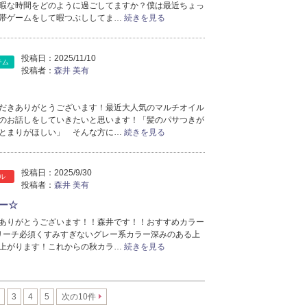
暇な時間をどのように過ごしてますか？僕は最近ちょっ
帯ゲームをして暇つぶししてま…
続きを見る
投稿日：
2025/11/10
テム
投稿者：
森井 美有
だきありがとうございます！最近大人気のマルチオイル
のお話しをしていきたいと思います！「髪のパサつきが
とまりがほしい」 そんな方に…
続きを見る
投稿日：
2025/9/30
ル
投稿者：
森井 美有
ー☆
ありがとうございます！！森井です！！おすすめカラー
リーチ必須くすみすぎないグレー系カラー深みのある上
上がります！これからの秋カラ…
続きを見る
3
4
5
次の10件