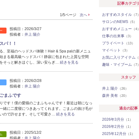
記事カテゴ
おすすめスタイル
1/5ページ
次へ
（7
サロンのNEWS
（5）
投稿日：
2026/3/27
おすすめメニュー
（4
ー
投稿者：
井上 陽介
仕事の出来事
（3）
スパ！！
プライベート
（13）
マイペット
（3）
、至福のヘッドスパ体験！Hair & Spa palの新メニュ
始まる最高級ヘッドスパ！静寂に包まれた上質な空間
お気に入りアイテム
（
をそっと解きほぐし、深い安らぎ…
続きを見る
趣味・マイブーム
（7
スタッフ
投稿日：
2026/2/28
投稿者：
井上 陽介
井上 陽介
（26）
ごまふです
森井 美有
（20）
りです！僕の愛猫のごまふちゃんです！最近は朝になっ
過去の記事
一緒に二度寝につきあってくれます。ごまふの抜け毛が
いので許せます。そして可愛さ…
続きを見る
2026年3月分
（1）
2026年2月分
（1）
投稿日：
2025/12/2
2025年12月分
（1）
ム
投稿者：
井上 陽介