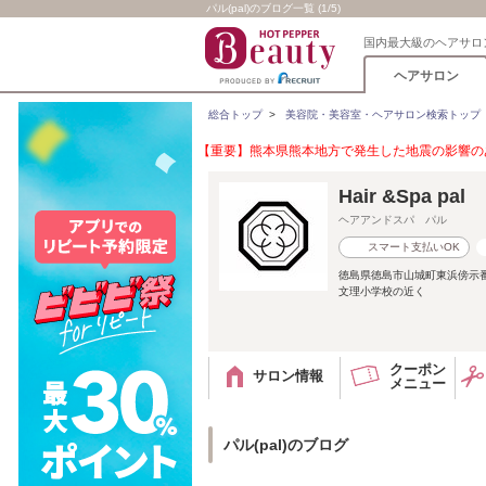
パル(pal)のブログ一覧 (1/5)
国内最大級のヘアサロ
ヘアサロン
総合トップ
>
美容院・美容室・ヘアサロン検索トップ
【重要】熊本県熊本地方で発生した地震の影響のあ
Hair &Spa pal
ヘアアンドスパ パル
スマート支払いOK
徳島県徳島市山城町東浜傍示
文理小学校の近く
クーポン
サロン情報
メニュー
パル(pal)のブログ