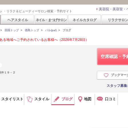
美容院・美容室・
ン ・リラク＆ビューティーサロン検索・予約サイト
ヘアスタイル
ネイル・まつげサロン
ネイルカタログ
リラクサロ
>
四国トップ
>
徳島トップ
>
パル(pal)
>
ブログ
る地域へご予約されているお客様へ（2026年7月28日）
空席確認・予
番外１９－２
ブックマー
スタッフ募集
スタイリスト
スタイル
ブログ
地図
口コミ