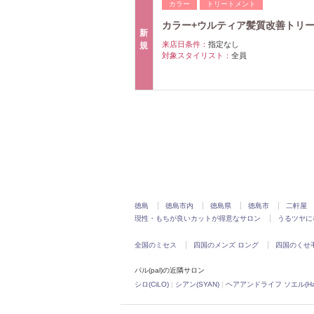
カラー
トリートメント
カラー+ウルティア髪質改善トリート
新
来店日条件：
指定なし
規
対象スタイリスト：
全員
徳島
徳島市内
徳島県
徳島市
二軒屋
現性・もちが良いカットが得意なサロン
うるツヤに
全国のミセス
四国のメンズ ロング
四国のくせ
パル(pal)の近隣サロン
シロ(CiLO)
|
シアン(SYAN)
|
ヘアアンドライフ ソエル(Hair&