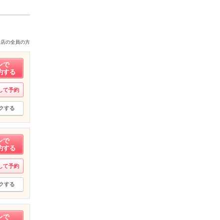
来店の全員の方
ンで
約する
して予約
クする
ンで
約する
して予約
クする
ンで