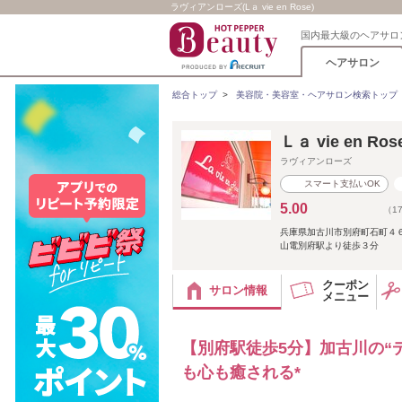
ラヴィアンローズ(Lａ vie en Rose)
国内最大級のヘアサロ
ヘアサロン
総合トップ
>
美容院・美容室・ヘアサロン検索トップ
Ｌａ vie en 
ラヴィアンローズ
スマート支払いOK
5.00
（1
兵庫県加古川市別府町石町４６‐
山電別府駅より徒歩３分
クーポン
サロン情報
メニュー
【別府駅徒歩5分】加古川の“
も心も癒される*