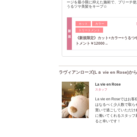
ージを最小限に抑えた施術で、ブリーチ使
うるツヤ美髪をキープ☆
カット
カラー
トリートメント
新
規
《新規限定》カット+カラー+うるつ
トメント￥12000→
ラヴィアンローズ(Lａ vie en Rose)
La vie en Rose
スタッフ
La vie en Ros
はなるべく少人数で取ら
寛いで過ごしていただけ
に働いてくれるスタッフ
ると幸いです！