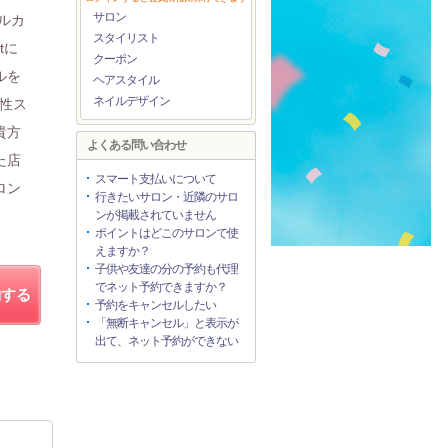
サロン
ルカ
スタイリスト
tに
クーポン
ルを
ヘアスタイル
ネイルデザイン
酸性ス
貴方
よくある問い合わせ
た店
スマート支払いについて
ロン
行きたいサロン・近隣のサロ
ンが掲載されていません
ポイントはどこのサロンで使
えますか？
子供や友達の分の予約も代理
でネット予約できますか？
約する
予約をキャンセルしたい
「無断キャンセル」と表示が
出て、ネット予約ができない