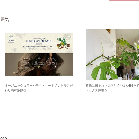
雰囲気
オーガニックカラーや酸性トリートメント等こだ
植物に囲まれた店内と心地よいBGM
わり商材多数◎
ラックス体験をー。
,999