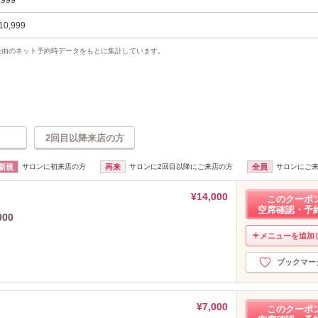
10,999
uty経由のネット予約時データをもとに集計しています。
2回目以降来店の方
新規
サロンに初来店の方
再来
サロンに2回目以降にご来店の方
全員
サロンにご
¥14,000
このクーポ
空席確認・予
00
メニューを追加
ブックマー
¥7,000
このクーポ