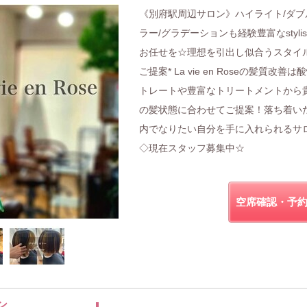
《別府駅周辺サロン》ハイライト/ダブ
ラー/グラデーションも経験豊富なstylis
お任せを☆理想を引出し似合うスタイ
ご提案* La vie en Roseの髪質改善は
トレートや豊富なトリートメントから
の髪状態に合わせてご提案！落ち着い
内でなりたい自分を手に入れられるサ
◇現在スタッフ募集中☆
空席確認・予
ン