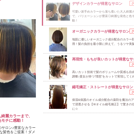
デザインカラーが得意なサロン
可愛い派手めカラーから落ち着いた大人綺麗
で、バリエーションが豊富◎綺麗な発色と色
動！
オーガニックカラーが得意なサロン
地肌に優しいオーガニック成分配合のカラー
用！髪の負担を最小限に抑えて、うるツヤ美髪
再現性・もちが良いカットが得意なサ
高いカット技術で髪のボリュームや質感も自
調整♪貴女が持つ“理想”をカットで実現してく
縮毛矯正・ストレートが得意なサロン
保湿&保護のオイル成分配合の薬剤を魔法の
で浸透させる【Ｗオイル縮毛矯正】で驚きの
に☆
人綺麗カラーまで、
色モチに感動！
のサロン♪豊富なカラー
な髪色をご提案！ダメ