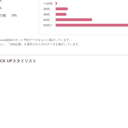
%
〜10代
%
20代
30代
の他
0
%
40代
50代〜
Beauty経由のネット予約データをもとに集計しています。
ない」「自由記載」を選択された方のデータを集計しています。
PICK UPスタイリスト