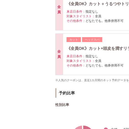
《全員OK》カット＋うるつやト
全
来店日条件：
指定なし
員
対象スタイリスト：
全員
その他条件：
どなたでも。他券併用不可
カット
ヘッドスパ
《全員OK》カット+頭皮を潤すリ
全
来店日条件：
指定なし
員
対象スタイリスト：
全員
その他条件：
どなたでも。他券併用不可
※人気のクーポンは、直近1カ月間のネット予約データ
予約比率
性別比率