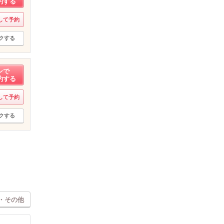
約する
して予約
クする
ンで
約する
して予約
クする
・その他