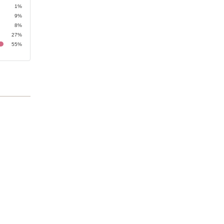
1%
9%
8%
27%
55%