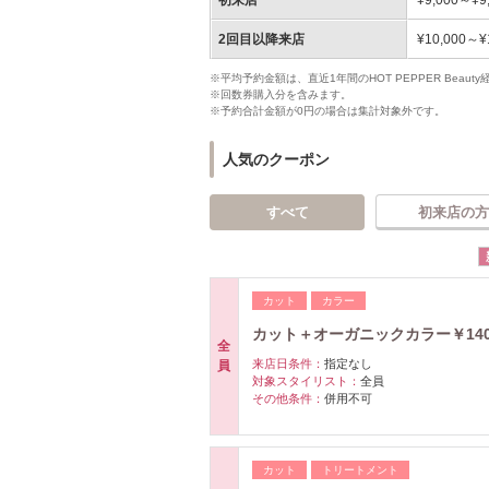
2回目以降来店
¥10,000～¥
※平均予約金額は、直近1年間のHOT PEPPER Bea
※回数券購入分を含みます。
※予約合計金額が0円の場合は集計対象外です。
人気のクーポン
すべて
初来店の方
カット
カラー
カット＋オーガニックカラー￥140
全
来店日条件：
指定なし
員
対象スタイリスト：
全員
その他条件：
併用不可
カット
トリートメント