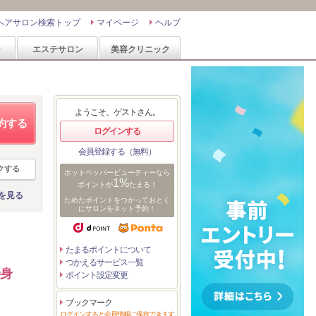
ヘアサロン検索トップ
マイページ
ヘルプ
ン
エステサロン
美容クリニック
ようこそ、ゲストさん。
約する
ログインする
会員登録する（無料）
クする
ホットペッパービューティーなら
1%
ポイントが
たまる！
を見る
ためたポイントをつかっておとく
にサロンをネット予約！
たまるポイントについて
つかえるサービス一覧
で身
ポイント設定変更
ブックマーク
ログインすると会員情報に保存できます