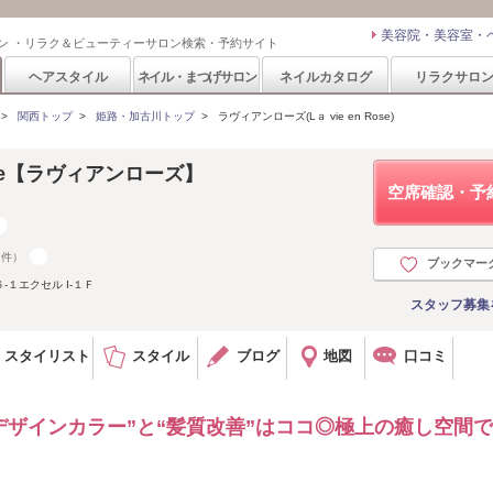
美容院・美容室・
ン ・リラク＆ビューティーサロン検索・予約サイト
ヘアスタイル
ネイル・まつげサロン
ネイルカタログ
リラクサロ
>
関西トップ
>
姫路・加古川トップ
>
ラヴィアンローズ(Lａ vie en Rose)
Rose【ラヴィアンローズ】
空席確認・予
7件）
ブックマー
１エクセル I‐１Ｆ
スタッフ募集
スタイリスト
スタイル
ブログ
地図
口コミ
デザインカラー”と“髪質改善”はココ◎極上の癒し空間