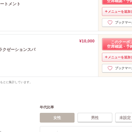
空席確認・予
リートメント
メニューを追加
ブックマー
¥10,000
このクーポ
空席確認・予
ラクゼーションスパ
メニューを追加
ブックマー
をもとに集計しています。
年代比率
女性
男性
未設定