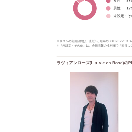
女性
87
男性
12
未設定・そ
※サロンの利用傾向は、直近3カ月間のHOT PEPPER 
※「未設定・その他」は、会員情報の性別欄で「回答し
ラヴィアンローズ(Lａ vie en Rose)の