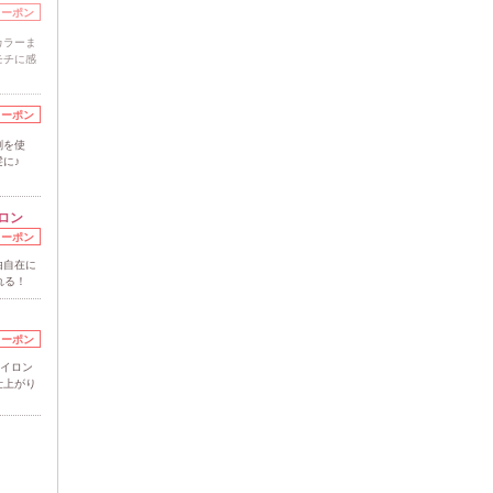
クーポン
カラーま
モチに感
クーポン
剤を使
に♪
ロン
クーポン
由自在に
れる！
クーポン
アイロン
仕上がり