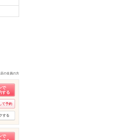
来店の全員の方
ンで
約する
して予約
クする
ンで