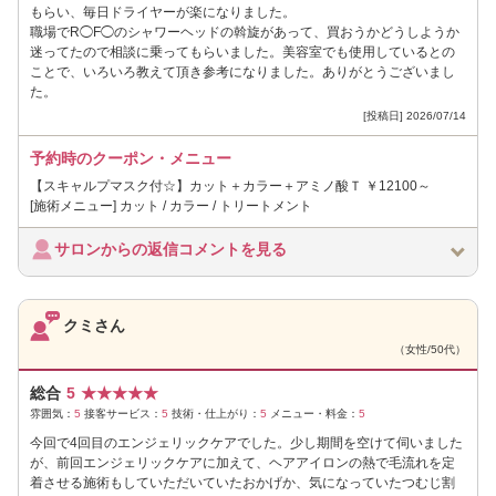
もらい、毎日ドライヤーが楽になりました。
職場でR◯F◯のシャワーヘッドの斡旋があって、買おうかどうしようか
迷ってたので相談に乗ってもらいました。美容室でも使用しているとの
ことで、いろいろ教えて頂き参考になりました。ありがとうございまし
た。
[投稿日] 2026/07/14
予約時のクーポン・メニュー
【スキャルプマスク付☆】カット＋カラー＋アミノ酸Ｔ ￥12100～
[施術メニュー] カット / カラー / トリートメント
サロンからの返信コメントを見る
クミさん
（女性/50代）
総合
5
★
★
★
★
★
雰囲気：
5
接客サービス：
5
技術・仕上がり：
5
メニュー・料金：
5
今回で4回目のエンジェリックケアでした。少し期間を空けて伺いました
が、前回エンジェリックケアに加えて、ヘアアイロンの熱で毛流れを定
着させる施術もしていただいていたおかげか、気になっていたつむじ割