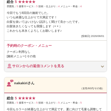
総合
5
★
★
★
★
★
雰囲気：
5
接客サービス：
5
技術・仕上がり：
4
メニュー・料金：
4
今回でもう8回目の施術でした。
いつも綺麗な仕上がりで大満足です！
白髪を抜いてはいけない話詳しく聞けて良かったです。
白髪抜きたくなっても我慢します（× × ）
これからも末永くよろしくお願いします♪
[投稿日] 2026/08/01
予約時のクーポン・メニュー
クーポン利用なし
[施術メニュー] その他
サロンからの返信コメントを見る
nakakiriさん
（女性/60代/その他）
総合
5
★
★
★
★
★
雰囲気：
5
接客サービス：
5
技術・仕上がり：
5
メニュー・料金：
5
今回もカラーが綺麗な仕上がりで満足です。夏に向けて毛量も調整して