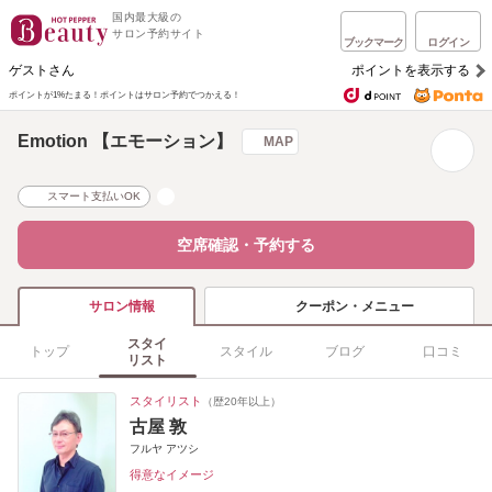
国内最大級の
サロン予約サイト
ブックマーク
ログイン
ゲストさん
ポイントを表示する
ポイントが1%たまる！
ポイントはサロン予約でつかえる！
Emotion 【エモーション】
MAP
スマート支払いOK
空席確認・予約する
クーポン・メニュー
サロン情報
スタイ
トップ
スタイル
ブログ
口コミ
リスト
スタイリスト
（歴20年以上）
古屋 敦
フルヤ アツシ
得意なイメージ