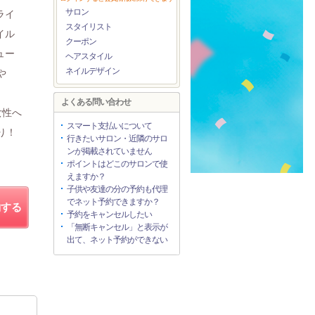
サロン
ライ
スタイリスト
イル
クーポン
ュー
ヘアスタイル
ネイルデザイン
や
よくある問い合わせ
女性へ
スマート支払いについて
り！
行きたいサロン・近隣のサロ
ンが掲載されていません
ポイントはどこのサロンで使
えますか？
子供や友達の分の予約も代理
でネット予約できますか？
約する
予約をキャンセルしたい
「無断キャンセル」と表示が
出て、ネット予約ができない