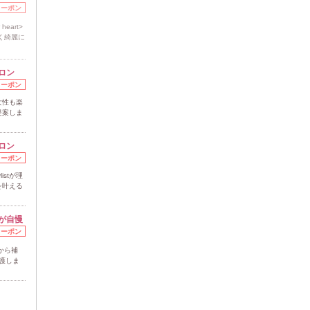
クーポン
eart>
く綺麗に
ロン
クーポン
女性も楽
提案しま
ロン
クーポン
stが理
を叶える
が自慢
クーポン
から補
護しま