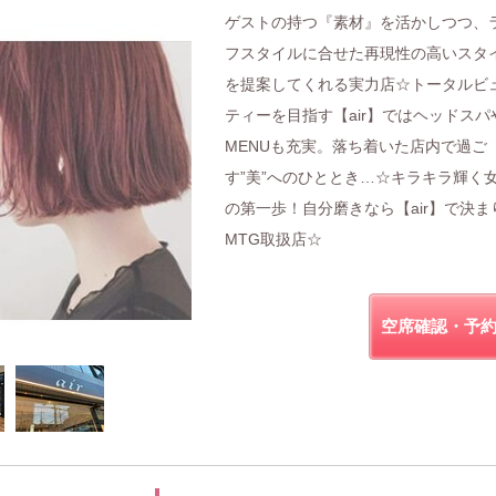
ゲストの持つ『素材』を活かしつつ、
フスタイルに合せた再現性の高いスタ
を提案してくれる実力店☆トータルビ
ティーを目指す【air】ではヘッドスパ
MENUも充実。落ち着いた店内で過ご
す”美”へのひととき…☆キラキラ輝く
の第一歩！自分磨きなら【air】で決ま
MTG取扱店☆
空席確認・予