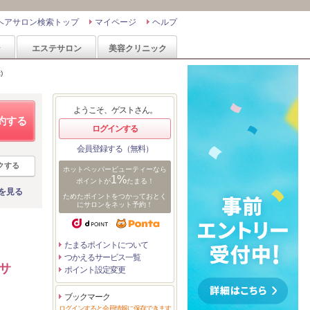
ヘアサロン検索トップ
マイページ
ヘルプ
ン
エステサロン
美容クリニック
)
ようこそ、ゲストさん。
約する
ログインする
会員登録する（無料）
クする
ホットペッパービューティーなら
1%
ポイントが
たまる！
を見る
ためたポイントをつかっておとく
にサロンをネット予約！
たまるポイントについて
つかえるサービス一覧
サ
ポイント設定変更
ブックマーク
ログインすると会員情報に保存できます