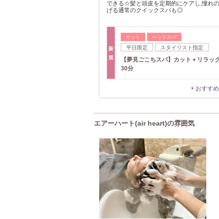
できる☆髪と頭皮を定期的にケアし,憧れの
げる通常のクイックスパも◎
カット
ヘッドスパ
平日限定
スタイリスト指定
新
規
【夢見ごこちスパ】カット＋リラッ
30分
おすすめ
エアーハート(air heart)の雰囲気