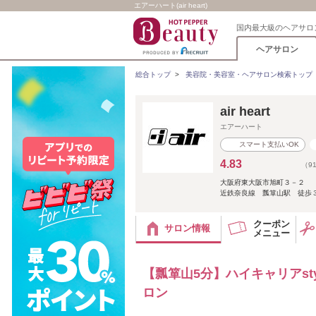
エアーハート(air heart)
国内最大級のヘアサロ
ヘアサロン
総合トップ
>
美容院・美容室・ヘアサロン検索トップ
air heart
エアーハート
スマート支払いOK
4.83
（9
大阪府東大阪市旭町３－２
近鉄奈良線 瓢箪山駅 徒歩
クーポン
サロン情報
メニュー
【瓢箪山5分】ハイキャリアst
ロン