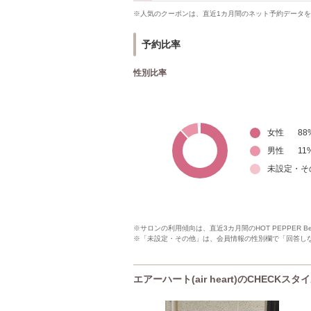
※人気のクーポンは、直近1カ月間のネット予約データ
予約比率
性別比率
女性
88
男性
11
未設定・そ
※サロンの利用傾向は、直近3カ月間のHOT PEPPER 
※「未設定・その他」は、会員情報の性別欄で「回答し
エアーハート(air heart)のCHECKスタ