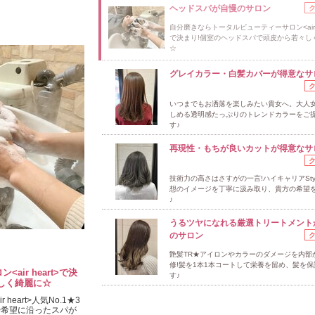
ヘッドスパが自慢のサロン
自分磨きならトータルビューティーサロン<air h
で決まり!個室のヘッドスパで頭皮から若々し
☆
グレイカラー・白髪カバーが得意なサ
いつまでもお洒落を楽しみたい貴女へ。大人
しめる透明感たっぷりのトレンドカラーをご
す♪
再現性・もちが良いカットが得意なサ
技術力の高さはさすがの一言!ハイキャリアStyli
想のイメージを丁寧に汲み取り、貴方の希望
♪
うるツヤになれる厳選トリートメント
のサロン
艶髪TR★アイロンやカラーのダメージを内部
修!髪を1本1本コートして栄養を留め、髪を保
ir heart>で決
す♪
しく綺麗に☆
eart>人気No.1★3
や希望に沿ったスパが