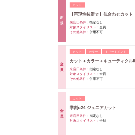
カット
【再現性抜群☆】似合わせカット
新
来店日条件：
指定なし
規
対象スタイリスト：
全員
その他条件：
併用不可
カット
カラー
トリートメント
カット＋カラー＋キューティクルI
全
来店日条件：
指定なし
員
対象スタイリスト：
全員
その他条件：
併用不可
カット
学割u24 ジュニアカット
全
来店日条件：
指定なし
員
対象スタイリスト：
全員