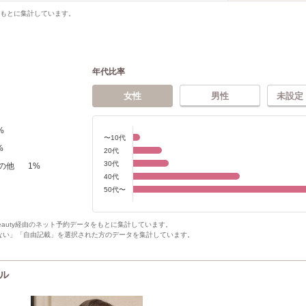
をもとに集計しています。
年代比率
女性
男性
未設定
%
〜10代
%
20代
30代
の他
1
%
40代
50代〜
Beauty経由のネット予約データをもとに集計しています。
ない」「自由記載」を選択された方のデータを集計しています。
イル