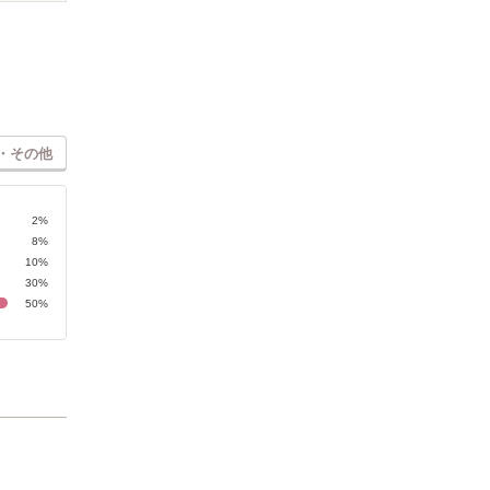
・その他
2%
8%
10%
30%
50%