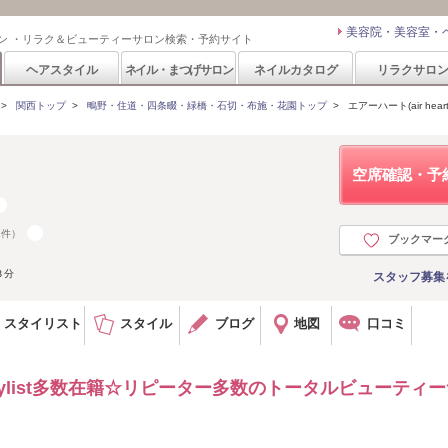
美容院・美容室・
ン ・リラク＆ビューティーサロン検索・予約サイト
ヘアスタイル
ネイル・まつげサロン
ネイルカタログ
リラクサロ
>
関西トップ
>
鴫野・住道・四条畷・緑橋・石切・布施・花園トップ
>
エアーハート(air heart
空席確認・予
1件）
ブックマー
３分
スタッフ募集
スタイリスト
スタイル
ブログ
地図
口コミ
ylist多数在籍☆リピーター多数のトータルビューティー