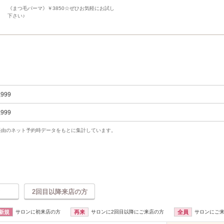
《まつ毛パーマ》￥3850☆ぜひお気軽にお試し
下さい♪
,999
,999
uty経由のネット予約時データをもとに集計しています。
2回目以降来店の方
新規
サロンに初来店の方
再来
サロンに2回目以降にご来店の方
全員
サロンにご