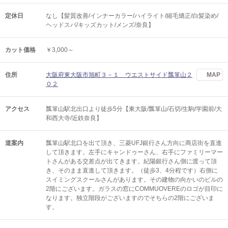
定休日
なし【髪質改善/インナーカラー/ハイライト/縮毛矯正/白髪染め/
ヘッドスパ/キッズカット/メンズ/奈良】
カット価格
￥3,000～
住所
大阪府東大阪市旭町３－１ ウエストサイド瓢箪山２
MAP
０２
アクセス
瓢箪山駅北出口より徒歩5分【東大阪/瓢箪山/石切/生駒/学園前/大
和西大寺/近鉄奈良】
道案内
瓢箪山駅北口を出て頂き、三菱UFJ銀行さん方向に商店街を直進
して頂きます。左手にキャンドゥーさん、右手にファミリーマー
トさんがある交差点が出てきます。紀陽銀行さん側に渡って頂
き、そのまま直進して頂きます。（徒歩3、4分程です）右側に
スイミングスクールさんがあります。その建物の向かいのビルの
2階にございます。ガラスの窓にCOMMUOVEREのロゴが目印に
なります。独立階段がございますのでそちらの2階にございま
す。