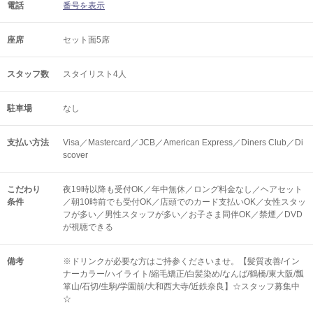
電話
番号を表示
座席
セット面5席
スタッフ数
スタイリスト4人
駐車場
なし
支払い方法
Visa／Mastercard／JCB／American Express／Diners Club／Di
scover
こだわり
夜19時以降も受付OK／年中無休／ロング料金なし／ヘアセット
条件
／朝10時前でも受付OK／店頭でのカード支払いOK／女性スタッ
フが多い／男性スタッフが多い／お子さま同伴OK／禁煙／DVD
が視聴できる
備考
※ドリンクが必要な方はご持参くださいませ。【髪質改善/イン
ナーカラー/ハイライト/縮毛矯正/白髪染め/なんば/鶴橋/東大阪/瓢
箪山/石切/生駒/学園前/大和西大寺/近鉄奈良】☆スタッフ募集中
☆