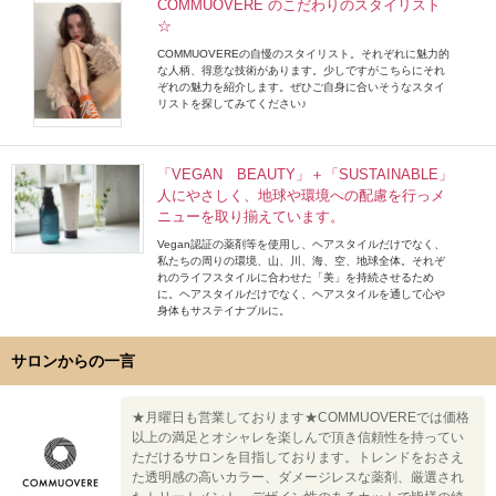
COMMUOVERE のこだわりのスタイリスト
☆
COMMUOVEREの自慢のスタイリスト。それぞれに魅力的
な人柄、得意な技術があります。少しですがこちらにそれ
ぞれの魅力を紹介します。ぜひご自身に合いそうなスタイ
リストを探してみてください♪
「VEGAN BEAUTY」＋「SUSTAINABLE」
人にやさしく、地球や環境への配慮を行っメ
ニューを取り揃えています。
Vegan認証の薬剤等を使用し、ヘアスタイルだけでなく、
私たちの周りの環境、山、川、海、空、地球全体。それぞ
れのライフスタイルに合わせた「美」を持続させるため
に。ヘアスタイルだけでなく、ヘアスタイルを通して心や
身体もサステイナブルに。
サロンからの一言
★月曜日も営業しております★COMMUOVEREでは価格
以上の満足とオシャレを楽しんで頂き信頼性を持ってい
ただけるサロンを目指しております。トレンドをおさえ
た透明感の高いカラー、ダメージレスな薬剤、厳選され