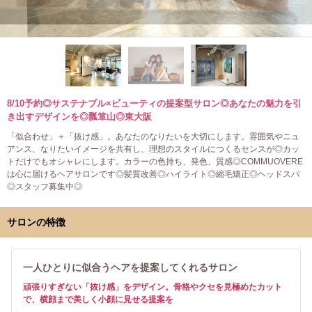
8/10予約◎サステナブル×ビューティの提案型サロン◎あなたの魅力を引
き出すデザインを◎瓢箪山◎東大阪
「似合わせ」＋「抜け感」。あなたのなりたいを大切にします。雰囲気やニュ
アンス、なりたいイメージを共有し、理想のスタイルにつくるセンスが◎カッ
トだけでもオシャレにします。カラーの色持ち、発色、質感◎COMMUOVERE
は心に届けるヘアサロンです◎髪質改善◎ハイライト◎縮毛矯正◎ヘッドスパ
◎スタッフ募集中◎
サロンの特徴
一人ひとりに似合うヘアを提案してくれるサロン
頑張りすぎない「抜け感」をデザイン。骨格やクセを見極めたカット
で、横顔まで美しく小顔に見せる提案を