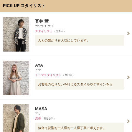
PICK UP スタイリスト
瓦井 慧
カワライ ケイ
スタイリスト
（歴4年）
人との繋がりを大切にしています。
AYA
アヤ
トップスタイリスト
（歴8年）
お客様のなりたいを叶えるスタイルやデザインを☆
MASA
マサ
店長
（歴15年）
似合う髪型お一人様お一人様丁寧に考えます。