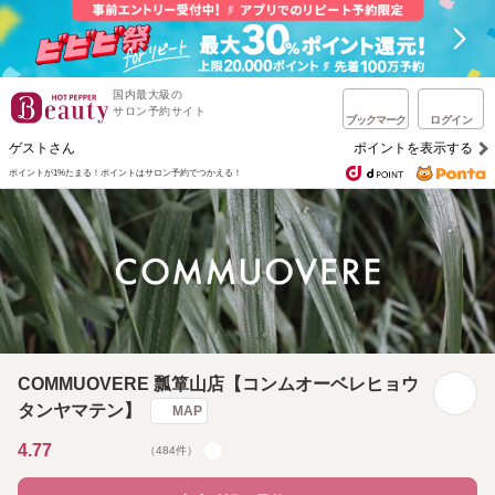
国内最大級の
サロン予約サイト
ブックマーク
ログイン
ゲストさん
ポイントを表示する
ポイントが1%たまる！
ポイントはサロン予約でつかえる！
COMMUOVERE 瓢箪山店【コンムオーベレヒョウ
タンヤマテン】
MAP
4.77
（484件）