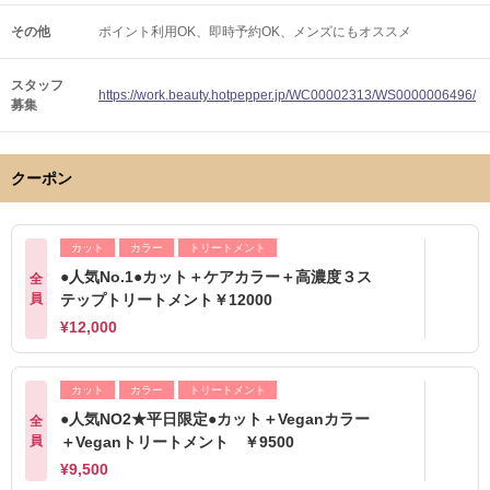
その他
ポイント利用OK
即時予約OK
メンズにもオススメ
スタッフ
https://work.beauty.hotpepper.jp/WC00002313/WS0000006496/
募集
クーポン
カット
カラー
トリートメント
●人気No.1●カット＋ケアカラー＋高濃度３ス
全
員
テップトリートメント￥12000
¥12,000
カット
カラー
トリートメント
●人気NO2★平日限定●カット＋Veganカラー
全
員
＋Veganトリートメント ￥9500
¥9,500