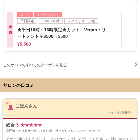
カット
トリートメント
平日限定
10時～16時
スタイリスト指定
全
★平日10時～16時限定★カット＋Veganトリ
員
ートメント￥6500→5500
¥5,500
このサロンのすべてのクーポンを見る
サロンの口コミ
サロンPick Up
こぱんさん
（女性/30代後半）
総合
5
★
★
★
★
★
雰囲気：
5
接客サービス：
5
技術・仕上がり：
5
メニュー・料金：
5
初めて伺いましたが、しっかりカウンセリングしてくださって話しやすくと