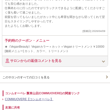
ても安心感がありました。
仕事終わりに行ったのですがリラックスできるように配慮してくださりすご
く落ち着いて過ごせました。
前髪を切ってもらいましたがカット中にも希望を聞きながら切ってくれて翌
日もスタイリングしやすかったです。
またよろしくお願いします。
[投稿日] 2026/04/09
予約時のクーポン・メニュー
★《VeganBeauty》Veganカラー＋カット＋Veganトリートメント￥10000
[施術メニュー] カット、カラー、トリートメント
サロンからの返信コメントを見る
このサロンのすべての口コミを見る
コンムオーベレ 瓢箪山店(COMMUOVERE)の関連リンク
COMMUOVERE【コンムオーベレ】
友達に共有