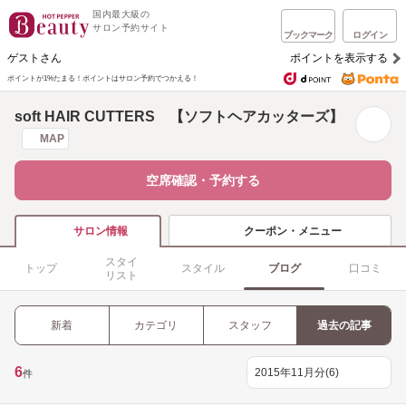
国内最大級の
サロン予約サイト
ブックマーク
ログイン
ゲストさん
ポイントを表示する
ポイントが1%たまる！
ポイントはサロン予約でつかえる！
soft HAIR CUTTERS 【ソフトヘアカッターズ】
MAP
空席確認・予約する
クーポン・メニュー
サロン情報
スタイ
トップ
スタイル
ブログ
口コミ
リスト
新着
カテゴリ
スタッフ
過去の記事
6
件