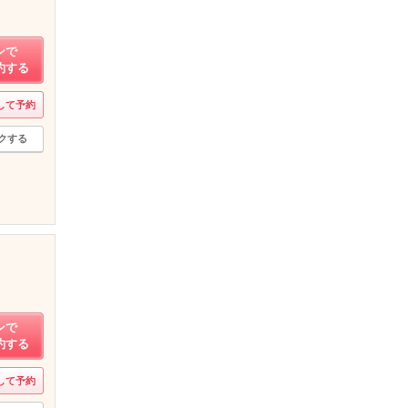
ンで
約する
して予約
クする
ンで
約する
して予約