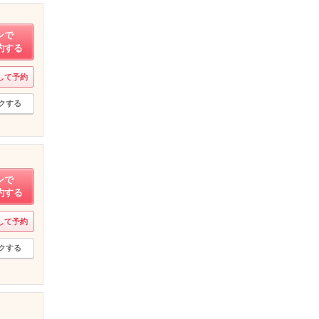
ンで
約する
して予約
クする
ンで
約する
して予約
クする