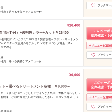
し
ブックマー
全員
回特典：選べる美髪ケアメニュー付
¥26,400
このクーポ
宅用Tr付）+透明感カラー+カット￥26400
空席確認・予
！特許技術“インカラミ”140％増！髪質改善ケラチントリートメン
OKIOスターズ所属のモデルサロンです ※ロング料金［M＋
メニューを追加
＋￥3300］
し
ブックマー
全員
回特典：選べる美髪ケアメニュー付
¥9,900
このクーポ
ト＋選べるトリートメント各種 ￥9,900～
空席確認・予
イヤー＋後ろはぷつっとしたデザインが人気◎ 骨格に合わせたレ
をお約束！小顔に見せたい方ご相談ください！※ロング料金［L＋
メニューを追加
ブックマー
し
窪島 亜朱花