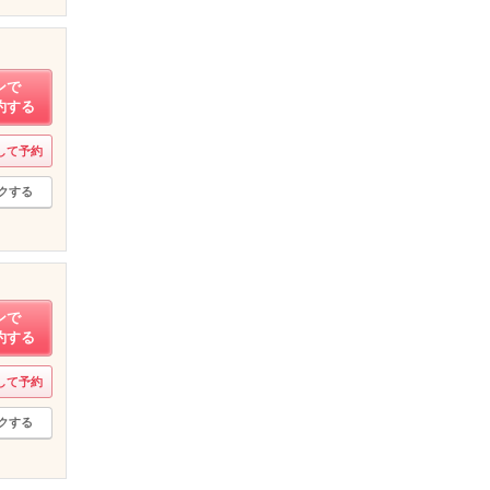
ンで
約する
して予約
クする
ンで
約する
して予約
クする