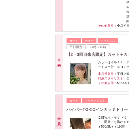
その他条件：
全店初
カット
カラー
ヘッドスパ
平日限定
14時～16時
【2・3回目来店限定】カット＋カ
再
カラーはイルミナ・
来
ッドスパ付 ※ロング料金
来店日条件：
平日14
対象スタイリスト：
その他条件：
MINX
カット
トリートメント
ハイパーTOKIOインカラミトリー
ご自宅用トキオTr付
全
ト。開発にも携わるT
員
￥550/SL＋￥1100］