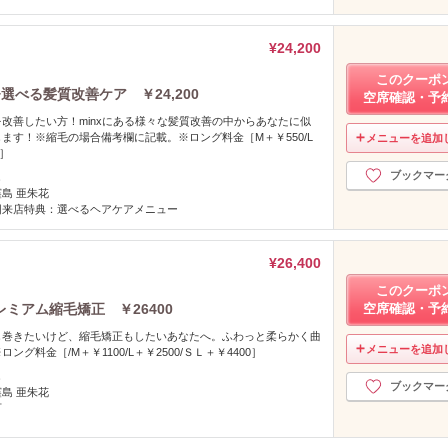
¥24,200
このクーポ
選べる髪質改善ケア ￥24,200
空席確認・予
改善したい方！minxにある様々な髪質改善の中からあなたに似
ます！※縮毛の場合備考欄に記載。※ロング料金［M＋￥550/L
メニューを追加
0］
ブックマー
し
窪島 亜朱花
回来店特典：選べるヘアケアメニュー
¥26,400
このクーポ
ミアム縮毛矯正 ￥26400
空席確認・予
し巻きたいけど、縮毛矯正もしたいあなたへ。ふわっと柔らかく曲
メニューを追加
グ料金［/M＋￥1100/L＋￥2500/ＳＬ＋￥4400］
し
ブックマー
窪島 亜朱花
可