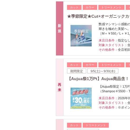
カット
カラー
トリートメント
★季節限定★Cut+オーガニックカラ
艶感マシマシ☆感動の手
新
輝きを極めた美髪へ。
規
［M＋￥550／L＋￥1
来店日条件：
指定な
対象スタイリスト：
その他条件：
全店初
カット
カラー
トリートメント
期間限定
9/5(土)～9/30(水)
【Aujua祭1万Pt】Aujua商品
再
【Aujua祭限定！
来
（Shampoo￥5500
来店日条件：
2026年
対象スタイリスト：
その他条件：
※ポイン
カット
トリートメント