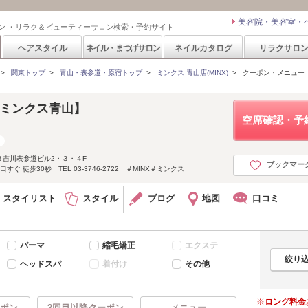
美容院・美容室・
ン ・リラク＆ビューティーサロン検索・予約サイト
ヘアスタイル
ネイル・まつげサロン
ネイルカタログ
リラクサロ
>
関東トップ
>
青山・表参道・原宿トップ
>
ミンクス 青山店(MINX)
>
クーポン・メニュー
ma【ミンクス青山】
空席確認・予
吉川表参道ビル2・３・４F
ブックマー
ぐ 徒歩30秒 TEL 03-3746-2722 ＃MINX＃ミンクス
スタイリスト
スタイル
ブログ
地図
口コミ
パーマ
縮毛矯正
エクステ
ヘッドスパ
着付け
その他
ロング料金
ポン
2回目以降クーポン
メニュー