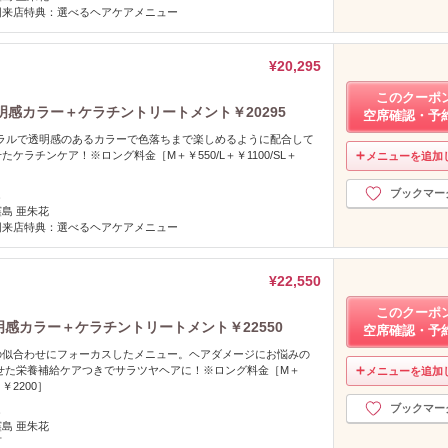
回来店特典：選べるヘアケアメニュー
¥20,295
このクーポ
明感カラー＋ケラチントリートメント￥20295
空席確認・予
チュラルで透明感のあるカラーで色落ちまで楽しめるように配合して
ケラチンケア！※ロング料金［M＋￥550/L＋￥1100/SL＋
メニューを追加
ブックマー
し
窪島 亜朱花
回来店特典：選べるヘアケアメニュー
¥22,550
このクーポ
明感カラー＋ケラチントリートメント￥22550
空席確認・予
の似合わせにフォーカスしたメニュー。ヘアダメージにお悩みの
せた栄養補給ケアつきでサラツヤヘアに！※ロング料金［M＋
メニューを追加
＋￥2200］
ブックマー
し
窪島 亜朱花
可