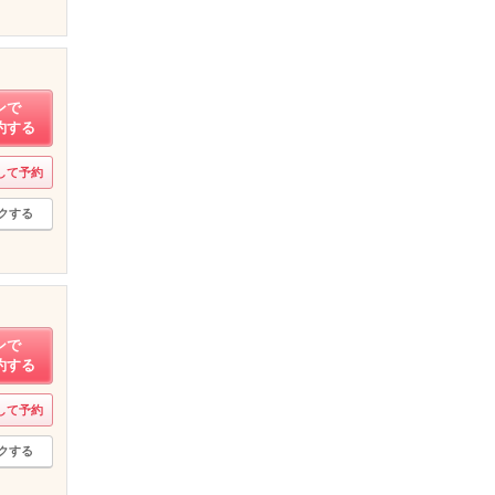
ンで
約する
して予約
クする
ンで
約する
して予約
クする