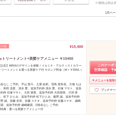
価格は税込
1/5ペ
¥15,400
その他
epトリートメント+美髪ケアメニュー ￥15400
このクーポ
記念】MINXのデザインを体験！イルミナ・アルティストカラー
空席確認・予
トリートメント＆選べる美髪ケア付 ※ロング料金［M＋￥550/L＋
し
メニューを追加
指名なし ご予約、平山 悠斗、土屋 結莉、窪島 亜朱花、大城 ちは
る、和田 流星、清水 豊、追加予約枠 清水 豊、石塚 マサト、追加
ブックマー
予約枠 石塚マサト、大田 朋美、追加予約枠 大田朋美、川渕 恭
兵、松下 ひとみ、追加予約枠 松下ひとみ、飯野 誠、追加予約枠
飯野 誠、加藤 史崇、佐藤 スナオ、追加予約枠 佐藤スナオ、歳嶋
建国、追加予約枠 歳嶋建国、D指名なし ご予約
回特典：選べる美髪ケアメニュー付