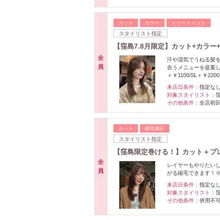
カット
カラー
トリートメント
スタイリスト指定
【窪島7.8月限定】カット+カラー+
全
汗や湿気でうねる髪を
員
合うメニューを提案し
＋￥1100/SL＋￥220
来店日条件：
指定な
対象スタイリスト：
その他条件：
全店初
カット
縮毛矯正
スタイリスト指定
【窪島限定巻ける！】カット＋プレ
全
レイヤーもやりたい
員
がる縮毛できます！※ロン
来店日条件：
指定な
対象スタイリスト：
その他条件：
併用不