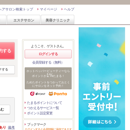
ヘアサロン検索トップ
マイページ
ヘルプ
ン
エステサロン
美容クリニック
ようこそ、ゲストさん。
約する
ログインする
会員登録する（無料）
クする
ホットペッパービューティーなら
1%
ポイントが
たまる！
ためたポイントをつかっておとく
にサロンをネット予約！
たまるポイントについて
つかえるサービス一覧
ポイント設定変更
ブックマーク
あり
備考
ログインすると会員情報に保存できます