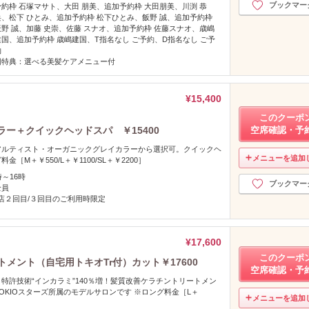
ブックマー
予約枠 石塚マサト、大田 朋美、追加予約枠 大田朋美、川渕 恭
兵、松下 ひとみ、追加予約枠 松下ひとみ、飯野 誠、追加予約枠
飯野 誠、加藤 史崇、佐藤 スナオ、追加予約枠 佐藤スナオ、歳嶋
建国、追加予約枠 歳嶋建国、T指名なし ご予約、D指名なし ご予
約
回特典：選べる美髪ケアメニュー付
¥15,400
このクーポ
ラー＋クイックヘッドスパ ￥15400
空席確認・予
アルティスト・オーガニックグレイカラーから選択可。クイックヘ
メニューを追加
［M＋￥550/L＋￥1100/SL＋￥2200］
時～16時
ブックマー
全員
全店２回目/３回目のご利用時限定
¥17,600
このクーポ
トメント（自宅用トキオTr付）カット￥17600
空席確認・予
！特許技術“インカラミ”140％増！髪質改善ケラチントリートメン
OKIOスターズ所属のモデルサロンです ※ロング料金［L＋
メニューを追加