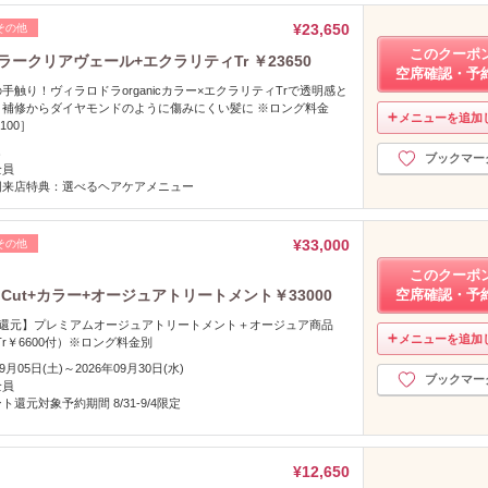
¥23,650
その他
このクーポ
ークリアヴェール+エクラリティTr ￥23650
空席確認・予
触り！ヴィラロドラorganicカラー×エクラリティTrで透明感と
補修からダイヤモンドのように傷みにくい髪に ※ロング料金
メニューを追加
,100］
し
ブックマー
全員
回来店特典：選べるヘアケアメニュー
¥33,000
その他
このクーポ
含！ Cut+カラー+オージュアトリートメント￥33000
空席確認・予
1万P還元】プレミアムオージュアトリートメント＋オージュア商品
メニューを追加
・Tr￥6600付）※ロング料金別
09月05日(土)～2026年09月30日(水)
ブックマー
全員
ト還元対象予約期間 8/31-9/4限定
¥12,650