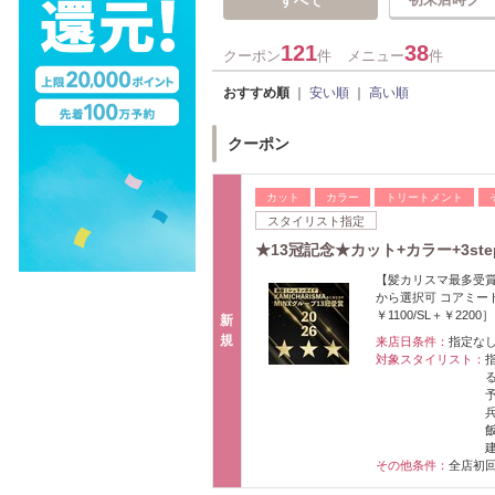
すべて
121
38
クーポン
件
メニュー
件
おすすめ順
｜
安い順
｜
高い順
クーポン
カット
カラー
トリートメント
スタイリスト指定
★13冠記念★カット+カラー+3st
【髪カリスマ最多受賞
から選択可 コアミー
￥1100/SL＋￥2200］
新
規
来店日条件：
指定な
対象スタイリスト：
その他条件：
全店初