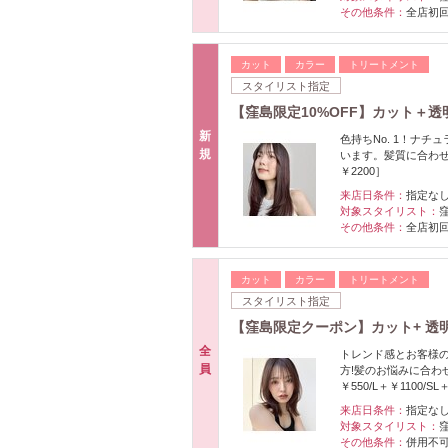
その他条件：
全店初
カット
カラー
トリートメント
スタイリスト指定
【窪島限定10%OFF】カット＋透
新
色持ちNo. 1！ナ
規
います。髪質に合わせた
￥2200］
来店日条件：
指定な
対象スタイリスト：
その他条件：
全店初
カット
カラー
トリートメント
スタイリスト指定
【窪島限定クーポン】カット+ 透
全
トレンド感とお客様
員
方!髪のお悩みに合わ
￥550/L＋￥1100/SL
来店日条件：
指定な
対象スタイリスト：
その他条件：
併用不