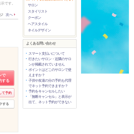
表示です。
サロン
スタイリスト
ージ
次へ
クーポン
ヘアスタイル
ネイルデザイン
よくある問い合わせ
スマート支払いについて
行きたいサロン・近隣のサロ
ンが掲載されていません
ポイントはどこのサロンで使
ンで
えますか？
約する
子供や友達の分の予約も代理
でネット予約できますか？
予約をキャンセルしたい
して予約
「無断キャンセル」と表示が
出て、ネット予約ができない
クする