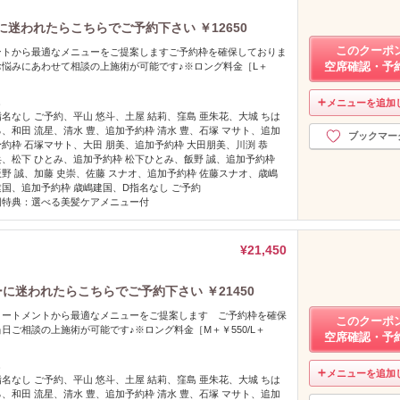
迷われたらこちらでご予約下さい ￥12650
このクーポ
ントから最適なメニューをご提案しますご予約枠を確保しておりま
空席確認・予
悩みにあわせて相談の上施術が可能です♪※ロング料金［L＋
し
メニューを追加
指名なし ご予約、平山 悠斗、土屋 結莉、窪島 亜朱花、大城 ちは
る、和田 流星、清水 豊、追加予約枠 清水 豊、石塚 マサト、追加
ブックマー
予約枠 石塚マサト、大田 朋美、追加予約枠 大田朋美、川渕 恭
兵、松下 ひとみ、追加予約枠 松下ひとみ、飯野 誠、追加予約枠
飯野 誠、加藤 史崇、佐藤 スナオ、追加予約枠 佐藤スナオ、歳嶋
建国、追加予約枠 歳嶋建国、D指名なし ご予約
回特典：選べる美髪ケアメニュー付
¥21,450
に迷われたらこちらでご予約下さい ￥21450
リートメントから最適なメニューをご提案します ご予約枠を確保
このクーポ
日ご相談の上施術が可能です♪※ロング料金［M＋￥550/L＋
空席確認・予
し
メニューを追加
指名なし ご予約、平山 悠斗、土屋 結莉、窪島 亜朱花、大城 ちは
る、和田 流星、清水 豊、追加予約枠 清水 豊、石塚 マサト、追加