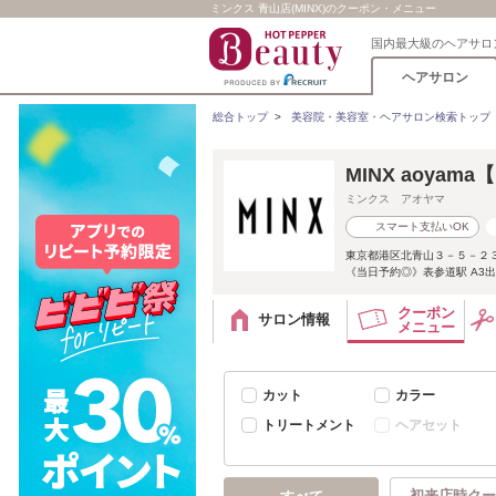
ミンクス 青山店(MINX)のクーポン・メニュー
国内最大級のヘアサロ
ヘアサロン
総合トップ
>
美容院・美容室・ヘアサロン検索トップ
MINX aoya
ミンクス アオヤマ
スマート支払いOK
東京都港区北青山３－５－２３
《当日予約◎》表参道駅 A3出口す
クーポン
サロン情報
メニュー
カット
カラー
トリートメント
ヘアセット
初来店時クー