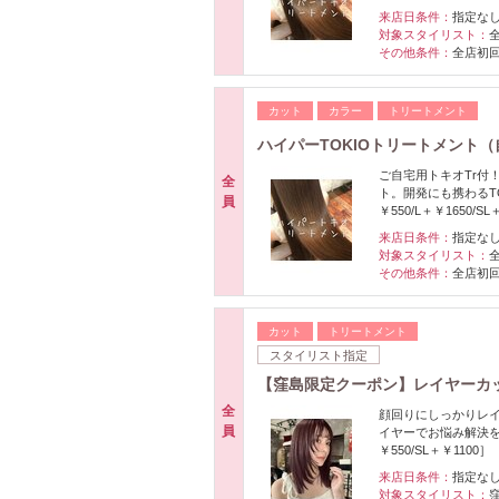
来店日条件：
指定な
対象スタイリスト：
その他条件：
全店初
カット
カラー
トリートメント
ハイパーTOKIOトリートメント（自
ご自宅用トキオTr付
全
ト。開発にも携わるT
員
￥550/L＋￥1650/SL
来店日条件：
指定な
対象スタイリスト：
その他条件：
全店初
カット
トリートメント
スタイリスト指定
【窪島限定クーポン】レイヤーカッ
全
顔回りにしっかりレ
員
イヤーでお悩み解決
￥550/SL＋￥1100］
来店日条件：
指定な
対象スタイリスト：