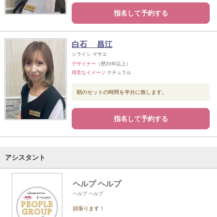
指名して予約する
白石 昌江
シライシ マサエ
デザイナー
（歴20年以上）
得意なイメージ
ナチュラル
朝のセットの時間を半分に致します。
指名して予約する
アシスタント
ヘルプ ヘルプ
ヘルプ ヘルプ
頑張ります！