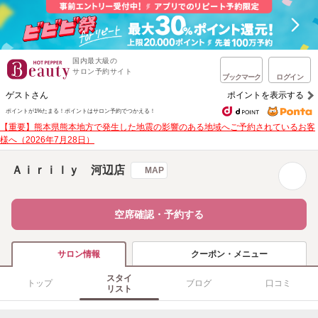
国内最大級の
サロン予約サイト
ブックマーク
ログイン
ゲストさん
ポイントを表示する
ポイントが1%たまる！
ポイントはサロン予約でつかえる！
【重要】熊本県熊本地方で発生した地震の影響のある地域へご予約されているお客
様へ（2026年7月28日）
Ａｉｒｉｌｙ 河辺店
MAP
空席確認・予約する
クーポン・メニュー
サロン情報
スタイ
トップ
ブログ
口コミ
リスト