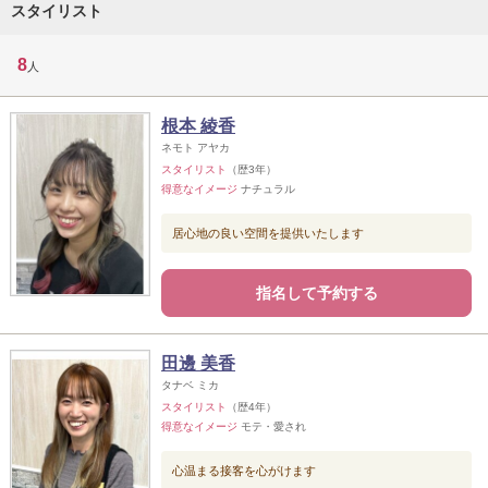
スタイリスト
8
人
根本 綾香
ネモト アヤカ
スタイリスト
（歴3年）
得意なイメージ
ナチュラル
居心地の良い空間を提供いたします
指名して予約する
田邊 美香
タナベ ミカ
スタイリスト
（歴4年）
得意なイメージ
モテ・愛され
心温まる接客を心がけます