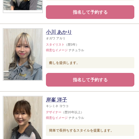
指名して予約する
小川 あかり
オガワ アカリ
スタイリスト
（歴3年）
得意なイメージ
ナチュラル
癒しを提供します。
指名して予約する
岸峯 洋子
キシミネ ヨウコ
デザイナー
（歴20年以上）
得意なイメージ
ナチュラル
簡単で長持ちするスタイルを提案します。