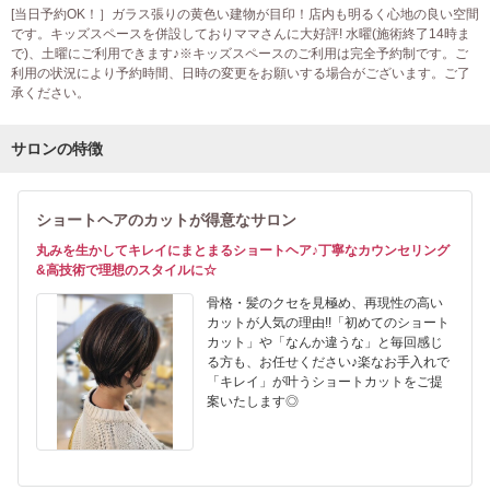
[当日予約OK！］ガラス張りの黄色い建物が目印！店内も明るく心地の良い空間
です。キッズスペースを併設しておりママさんに大好評! 水曜(施術終了14時ま
で)、土曜にご利用できます♪※キッズスペースのご利用は完全予約制です。ご
利用の状況により予約時間、日時の変更をお願いする場合がございます。ご了
承ください。
サロンの特徴
ショートヘアのカットが得意なサロン
丸みを生かしてキレイにまとまるショートヘア♪丁寧なカウンセリング
&高技術で理想のスタイルに☆
骨格・髪のクセを見極め、再現性の高い
カットが人気の理由!!「初めてのショート
カット」や「なんか違うな」と毎回感じ
る方も、お任せください♪楽なお手入れで
「キレイ」が叶うショートカットをご提
案いたします◎