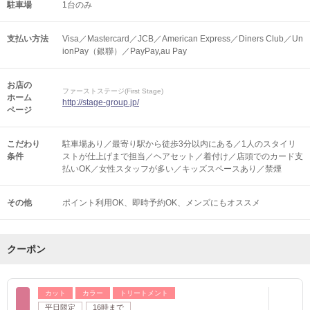
駐車場
1台のみ
支払い方法
Visa／Mastercard／JCB／American Express／Diners Club／Un
ionPay（銀聯）／PayPay,au Pay
お店の
ファーストステージ(First Stage)
ホーム
http://stage-group.jp/
ページ
こだわり
駐車場あり／最寄り駅から徒歩3分以内にある／1人のスタイリ
条件
ストが仕上げまで担当／ヘアセット／着付け／店頭でのカード支
払いOK／女性スタッフが多い／キッズスペースあり／禁煙
その他
ポイント利用OK
即時予約OK
メンズにもオススメ
クーポン
カット
カラー
トリートメント
平日限定
16時まで