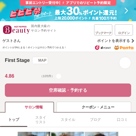
国内最大級の
サロン予約サイト
ブックマーク
ログイン
ゲストさん
ポイントを表示する
ポイントが1%たまる！
ポイントはサロン予約でつかえる！
First Stage
MAP
4.86
（105件）
空席確認・予約する
クーポン・メニュー
サロン情報
スタイ
トップ
スタイル
ブログ
口コミ
リスト