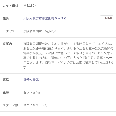
カット価格
￥4,180～
住所
大阪府枚方市香里園町５－２０
MAP
アクセス
京阪香里園駅 徒歩3分
道案内
京阪香里園駅の改札を右に曲がり、１番出口を出て、エイブルの
ある三叉路を右に曲がります。少し坂を上ると左手に読売新聞の
営業所が見え、その隣に黄色いガラス張りが目印のサロンです♪
車でお越しの方は、建物の半地下に入った1番手前に駐車スペー
スございます。自転車、バイクの方は店前に駐車していただけま
す。
電話
番号を表示
座席
セット面6席
スタッフ数
スタイリスト5人